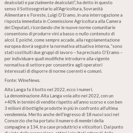
dealcolati e parzialmente dealcolati”, ha detto in questo
senso il Sottosegretario all’Agricoltura, Sovranità
Alimentare e Foreste, Luigi D’Eramo, in una interrogazione a
risposta immediata in Commissione Agricoltura alla Camera
dei Deputati, ricordando che le nuove norme comunitarie
consentono di produrre vini a basso o nullo contenuto di
alcol. E poiché, come sempre accade, alla regolamentazione
europea dovrà seguire la normativa attuativa interna, “sono
stati costituiti due gruppi di lavoro – ha precisato D’Eramo –
per individuare quali modifiche introdurre alla vigente
normativa di settore per consentire agli operatori
interessati di disporre di norme coerenti e comuni.
Fonte: WineNews.
Alta Langa fa il botto nel 2022, ecco i numeri.
La denominazione Alta Langa vola alto nel 2022, con un
+40% in termini di vendite rispetto all’anno scorso e con ben
3 milioni di bottiglie prodotte in più in confronto all’ultima
vendemmia. Merito anche dell’ingresso di 18 nuovi soci nel
Consorzio che ha portato il numero di membri della
compagine a 134, tra case produttrici e viticoltori. Dal punto