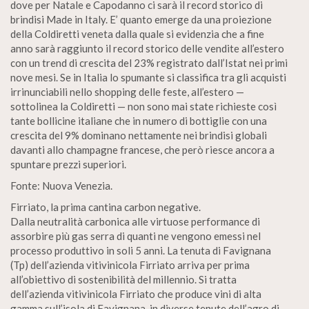
dove per Natale e Capodanno ci sarà il record storico di
brindisi Made in Italy. E’ quanto emerge da una proiezione
della Coldiretti veneta dalla quale si evidenzia che a fine
anno sarà raggiunto il record storico delle vendite all’estero
con un trend di crescita del 23% registrato dall’Istat nei primi
nove mesi. Se in Italia lo spumante si classifica tra gli acquisti
irrinunciabili nello shopping delle feste, all’estero —
sottolinea la Coldiretti — non sono mai state richieste così
tante bollicine italiane che in numero di bottiglie con una
crescita del 9% dominano nettamente nei brindisi globali
davanti allo champagne francese, che però riesce ancora a
spuntare prezzi superiori.
Fonte: Nuova Venezia.
Firriato, la prima cantina carbon negative.
Dalla neutralità carbonica alle virtuose performance di
assorbire più gas serra di quanti ne vengono emessi nel
processo produttivo in soli 5 anni. La tenuta di Favignana
(Tp) dell’azienda vitivinicola Firriato arriva per prima
all’obiettivo di sostenibilità del millennio. Si tratta
dell’azienda vitivinicola Firriato che produce vini di alta
gamma sull’isola di Favignana, in diverse tenute dell’agro di