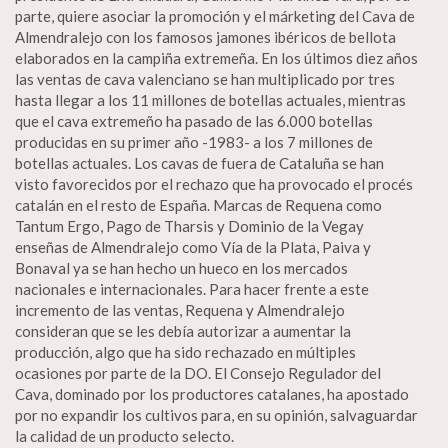
parte, quiere asociar la promoción y el márketing del Cava de
Almendralejo con los famosos jamones ibéricos de bellota
elaborados en la campiña extremeña. En los últimos diez años
las ventas de cava valenciano se han multiplicado por tres
hasta llegar a los 11 millones de botellas actuales, mientras
que el cava extremeño ha pasado de las 6.000 botellas
producidas en su primer año -1983- a los 7 millones de
botellas actuales. Los cavas de fuera de Cataluña se han
visto favorecidos por el rechazo que ha provocado el procés
catalán en el resto de España. Marcas de Requena como
Tantum Ergo, Pago de Tharsis y Dominio de la Vegay
enseñas de Almendralejo como Vía de la Plata, Paiva y
Bonaval ya se han hecho un hueco en los mercados
nacionales e internacionales. Para hacer frente a este
incremento de las ventas, Requena y Almendralejo
consideran que se les debía autorizar a aumentar la
producción, algo que ha sido rechazado en múltiples
ocasiones por parte de la DO. El Consejo Regulador del
Cava, dominado por los productores catalanes, ha apostado
por no expandir los cultivos para, en su opinión, salvaguardar
la calidad de un producto selecto.