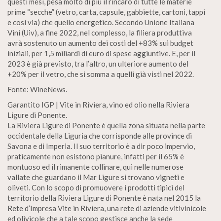
questi mesi, pesa molto di più il rincaro di tutte le materie
prime “secche” (vetro, carta, capsule, gabbiette, cartoni, tappi
e così via) che quello energetico. Secondo Unione Italiana
Vini (Uiv), a fine 2022, nel complesso, la filiera produttiva
avrà sostenuto un aumento dei costi del +83% sui budget
iniziali, per 1,5 miliardi di euro di spese aggiuntive. E, per il
2023 è già previsto, tra l’altro, un ulteriore aumento del
+20% per il vetro, che si somma a quelli già visti nel 2022.
Fonte: WineNews.
Garantito IGP | Vite in Riviera, vino ed olio nella Riviera
Ligure di Ponente.
La Riviera Ligure di Ponente è quella zona situata nella parte
occidentale della Liguria che corrisponde alle province di
Savona e di Imperia. Il suo territorio è a dir poco impervio,
praticamente non esistono pianure, infatti per il 65% è
montuoso ed il rimanente collinare, qui nelle numerose
vallate che guardano il Mar Ligure si trovano vigneti e
oliveti. Con lo scopo di promuovere i prodotti tipici del
territorio della Riviera Ligure di Ponente è nata nel 2015 la
Rete d’Impresa Vite in Riviera, una rete di aziende vitivinicole
ed olivicole che a tale scopo gestisce anche la sede