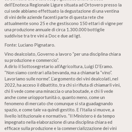
dell’Enoteca Regionale Ligure situata ad Ortovero presso la
cui sede abbiamo effettuato la degustazione di una ventina
di vini delle aziende facenti parte di questa rete che
attualmente sono 25 e che gestiscono 150 ettari di vigne per
una produzione annuale di circa 1.300.000 bottiglie
suddivise tra tre vini a Doc e due ad Igt.
Fonte: Luciano Pignataro.
Vino dealcolato, Governo a lavoro “per una disciplina chiara
su produzione e commercio”.
A dirlo il Sottosegretario all’Agricoltura, Luigi D’Eramo.
“Non siamo contrari alla bevanda, ma a chiamarla “vino”.
Lavoriamo sulle norme”. L’argomento dei vini dealcolati, nel
2022, ha acceso il dibattito, tra chi si rifiuta di chiamarli vini,
chi li vede come una minaccia o una boutade, e chi li vede
anche come un’opportunità o, quanto meno, come un
fenomeno di mercato che comunque si sta guadagnando
spazio, e come tale va quindi gestito. E l’Italia si muove, a
livello istituzionale e normativo. “Il Ministero è da tempo
impegnato nella elaborazione di una disciplina chiara ed
efficace sulla produzione e la commercializzazione dei vini