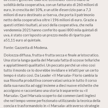
solidità della cooperativa, con un fatturato di 260 milioni di
euro, in crescita del 10%, e un utile d’esercizio pan a 7,3
milioni di euro destinato a riserva, che porta il patrimonio
netto della cooperativa oltre i 196 milioni di euro. Grazie a
questi ottimi risultati, ai soci della cooperativa, che nella
vendemmia 2021 hanno conferito quasi 800 mila quintali di
uva, è stato corrisposto un prezzo medio di riparto pan
a51,11 euro al quintale.
Fonte: Gazzetta di Modena.
Dolcezza diffusa, frutta e frutta secca e finale aristocratico.
Una storia lunga quella del Marsala fatta di scosse telluriche
e appiattimenti qualitativi. Un peccato perché un vino così
tutto il mondo ce lo dovrebbe invidiare e infatti per un certo
tempo è stato così. Da Leader «II Marsala» Florio cambia la
sua filosofia produttiva conservatasi unica in tutto il corso
dalla sua nascita ad oggi insieme a dieci nuove etichette che
accolgono e raccontano una storia trasparente su «il
Marsala». Quel Marsala scoperto dai commercianti inglesi
che nel tempo venne perfezionato utilizzando la tecnica della
concia e trasformandolo in «I Marsala» attraverso strategie