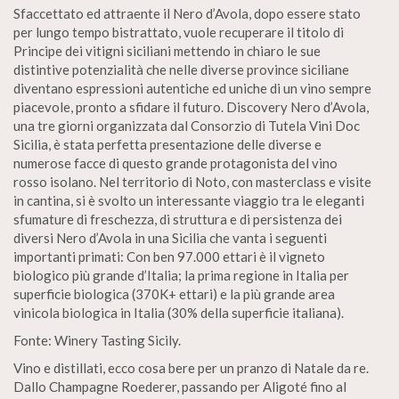
Sfaccettato ed attraente il Nero d’Avola, dopo essere stato
per lungo tempo bistrattato, vuole recuperare il titolo di
Principe dei vitigni siciliani mettendo in chiaro le sue
distintive potenzialità che nelle diverse province siciliane
diventano espressioni autentiche ed uniche di un vino sempre
piacevole, pronto a sfidare il futuro. Discovery Nero d’Avola,
una tre giorni organizzata dal Consorzio di Tutela Vini Doc
Sicilia, è stata perfetta presentazione delle diverse e
numerose facce di questo grande protagonista del vino
rosso isolano. Nel territorio di Noto, con masterclass e visite
in cantina, si è svolto un interessante viaggio tra le eleganti
sfumature di freschezza, di struttura e di persistenza dei
diversi Nero d’Avola in una Sicilia che vanta i seguenti
importanti primati: Con ben 97.000 ettari è il vigneto
biologico più grande d’Italia; la prima regione in Italia per
superficie biologica (370K+ ettari) e la più grande area
vinicola biologica in Italia (30% della superficie italiana).
Fonte: Winery Tasting Sicily.
Vino e distillati, ecco cosa bere per un pranzo di Natale da re.
Dallo Champagne Roederer, passando per Aligoté fino al