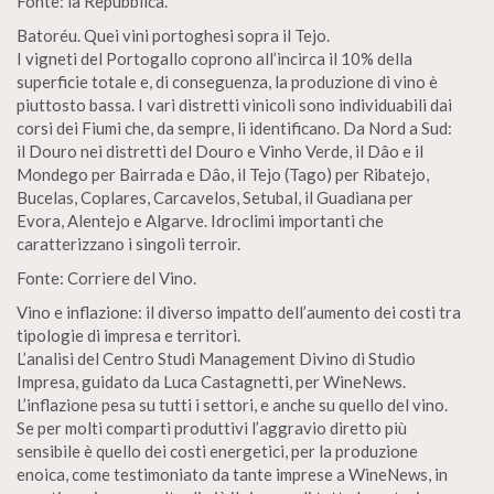
Fonte: la Repubblica.
Batoréu. Quei vini portoghesi sopra il Tejo.
I vigneti del Portogallo coprono all’incirca il 10% della
superficie totale e, di conseguenza, la produzione di vino è
piuttosto bassa. I vari distretti vinicoli sono individuabili dai
corsi dei Fiumi che, da sempre, li identificano. Da Nord a Sud:
il Douro nei distretti del Douro e Vinho Verde, il Dâo e il
Mondego per Bairrada e Dâo, il Tejo (Tago) per Ribatejo,
Bucelas, Coplares, Carcavelos, Setubal, il Guadiana per
Evora, Alentejo e Algarve. Idroclimi importanti che
caratterizzano i singoli terroir.
Fonte: Corriere del Vino.
Vino e inflazione: il diverso impatto dell’aumento dei costi tra
tipologie di impresa e territori.
L’analisi del Centro Studi Management Divino di Studio
Impresa, guidato da Luca Castagnetti, per WineNews.
L’inflazione pesa su tutti i settori, e anche su quello del vino.
Se per molti comparti produttivi l’aggravio diretto più
sensibile è quello dei costi energetici, per la produzione
enoica, come testimoniato da tante imprese a WineNews, in