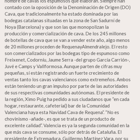
nombre de cavas los espumosos que elaboran. Siempre han
contado con la oposición de la Denominación de Origen (DO)
Cava, que tradicionalmente ha estado dominada por las
bodegas catalanas situadas en la zona de San Sadurní de
Noya (Barcelona) y que son las que monopolizan la
producción y comercialización de cava. De los 245 millones
de botellas de cava que se van a vender este año, algo menos
de 20 millones proceden de RequenayAlmendralejo. El resto
son comercializados por las bodegas tipo de espumoso como
Freixenet, Codorníu, Jaume Serra -del grupo García Carrión-,
Juvé e Camps y Vallformosa. Aunque parten de cifras muy
pequeñas, sí están registrando un fuerte crecimiento de
ventas tanto los cavas valencianos como extremeños. Ambos
están teniendo un gran impulso por parte de las autoridades
de sus respectivas comunidades autónomas. El presidente de
la región, Ximo Puig ha pedido a sus ciudadanos que “en cada
hogar, restaurante, cafetería() bar de la Comunidad
Valenciana haya esta Navidad Cava de Requena”. “No es
chovinismo -añade-, es que se trata de un producto de
excelente calidad”. Valencia es ya la segunda comunidad en la
que más cava se consume, sólo por detrás de Cataluña. El
presidente de Extremadura, Guillermo Martínez Vara, por su