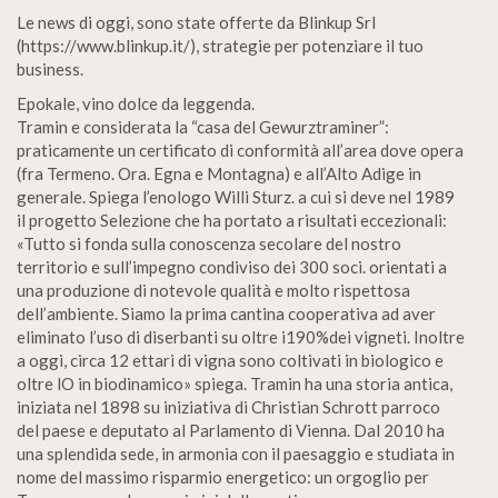
Le news di oggi, sono state offerte da Blinkup Srl
(https://www.blinkup.it/), strategie per potenziare il tuo
business.
Epokale, vino dolce da leggenda.
Tramin e considerata la “casa del Gewurztraminer”:
praticamente un certificato di conformità all’area dove opera
(fra Termeno. Ora. Egna e Montagna) e all’Alto Adige in
generale. Spiega l’enologo Willi Sturz. a cui si deve nel 1989
il progetto Selezione che ha portato a risultati eccezionali:
«Tutto si fonda sulla conoscenza secolare del nostro
territorio e sull’impegno condiviso dei 300 soci. orientati a
una produzione di notevole qualità e molto rispettosa
dell’ambiente. Siamo la prima cantina cooperativa ad aver
eliminato l’uso di diserbanti su oltre i190%dei vigneti. Inoltre
a oggi, circa 12 ettari di vigna sono coltivati in biologico e
oltre lO in biodinamico» spiega. Tramin ha una storia antica,
iniziata nel 1898 su iniziativa di Christian Schrott parroco
del paese e deputato al Parlamento di Vienna. Dal 2010 ha
una splendida sede, in armonia con il paesaggio e studiata in
nome del massimo risparmio energetico: un orgoglio per