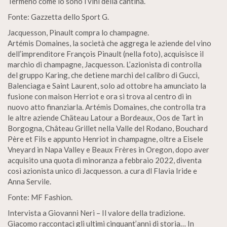
Termeno come lo sono i vini della cantina.
Fonte: Gazzetta dello Sport G.
Jacquesson, Pinault compra lo champagne.
Artémis Domaines, la società che aggrega le aziende del vino
dell’imprenditore François Pinault (nella foto), acquisisce il
marchio di champagne, Jacquesson. L’azionista di controlla
del gruppo Karing, che detiene marchi del calibro di Gucci,
Balenciaga e Saint Laurent, solo ad ottobre ha amunciato la
fusione con maison Herriot e ora si trova al centro di in
nuovo atto finanziarla. Artémis Domaines, che controlla tra
le altre aziende Chäteau Latour a Bordeaux, Oos de Tart in
Borgogna, Château Grillet nella Valle del Rodano, Bouchard
Père et Fils e appunto Henriot in champagne, oltre a Eisele
Vneyard in Napa Valley e Beaux Frères in Oregon, dopo aver
acquisito una quota di minoranza a febbraio 2022, diventa
così azionista unico di Jacquesson. a cura dl Flavia Iride e
Anna Servile.
Fonte: MF Fashion.
Intervista a Giovanni Neri – Il valore della tradizione.
Giacomo raccontaci gli ultimi cinquant’anni di storia… In