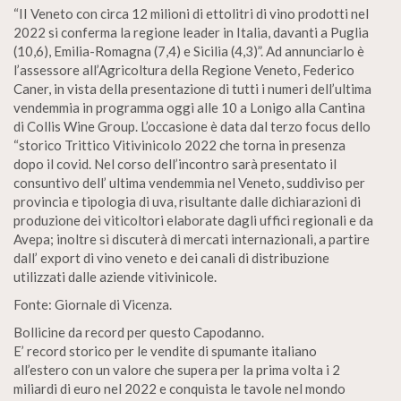
“II Veneto con circa 12 milioni di ettolitri di vino prodotti nel
2022 si conferma la regione leader in Italia, davanti a Puglia
(10,6), Emilia-Romagna (7,4) e Sicilia (4,3)”. Ad annunciarlo è
l’assessore all’Agricoltura della Regione Veneto, Federico
Caner, in vista della presentazione di tutti i numeri dell’ultima
vendemmia in programma oggi alle 10 a Lonigo alla Cantina
di Collis Wine Group. L’occasione è data dal terzo focus dello
“storico Trittico Vitivinicolo 2022 che torna in presenza
dopo il covid. Nel corso dell’incontro sarà presentato il
consuntivo dell’ ultima vendemmia nel Veneto, suddiviso per
provincia e tipologia di uva, risultante dalle dichiarazioni di
produzione dei viticoltori elaborate dagli uffici regionali e da
Avepa; inoltre si discuterà di mercati internazionali, a partire
dall’ export di vino veneto e dei canali di distribuzione
utilizzati dalle aziende vitivinicole.
Fonte: Giornale di Vicenza.
Bollicine da record per questo Capodanno.
E’ record storico per le vendite di spumante italiano
all’estero con un valore che supera per la prima volta i 2
miliardi di euro nel 2022 e conquista le tavole nel mondo