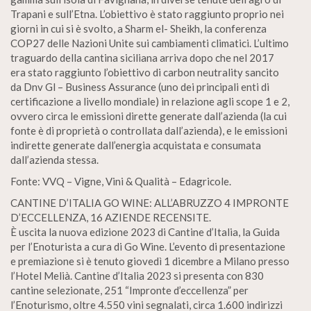
Trapani e sull’Etna. L’obiettivo è stato raggiunto proprio nei
giorni in cui si è svolto, a Sharm el- Sheikh, la conferenza
COP27 delle Nazioni Unite sui cambiamenti climatici. L’ultimo
traguardo della cantina siciliana arriva dopo che nel 2017
era stato raggiunto l’obiettivo di carbon neutrality sancito
da Dnv Gl – Business Assurance (uno dei principali enti di
certificazione a livello mondiale) in relazione agli scope 1 e 2,
ovvero circa le emissioni dirette generate dall’azienda (la cui
fonte è di proprietà o controllata dall’azienda), e le emissioni
indirette generate dall’energia acquistata e consumata
dall’azienda stessa.
Fonte: VVQ – Vigne, Vini & Qualità – Edagricole.
CANTINE D’ITALIA GO WINE: ALL’ABRUZZO 4 IMPRONTE
D’ECCELLENZA, 16 AZIENDE RECENSITE.
È uscita la nuova edizione 2023 di Cantine d’Italia, la Guida
per l’Enoturista a cura di Go Wine. L’evento di presentazione
e premiazione si è tenuto giovedì 1 dicembre a Milano presso
l’Hotel Melià. Cantine d’Italia 2023 si presenta con 830
cantine selezionate, 251 “Impronte d’eccellenza” per
l’Enoturismo, oltre 4.550 vini segnalati, circa 1.600 indirizzi