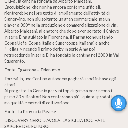
Giuva”, la cantina fondata da Alberto Malesani.
L’acquisizione, che non ha ancora conferme ufficiali,
rientrerebbe nel progetto di ampliamento dell’attività di
Signorvino, non più soltanto un gran commerciale, ma un
player a 360° nella produzione e commercializzazione di vini.
Alberto Malesani, allenatore che dopo aver portato il Chievo
in serie B ha guidato la Fiorentina, il Parma (conquistando
Coppa Uefa, Coppa Italia e Supercoppa Italiana) e anche
l’Hellas, vincendo il primo derby in serie A ma poi
retrocedendo in serie B, ha fondato la cantina nel 2003 in Val
Squaranto.
Fonte: TgVerona – Telenuovo.
Torrevilla, una Cantina autonoma pagherà i soci in base agli
ettari.
Al progetto La Genisia per vini top di gamma aderiscono i
primo 30 viticoltori Non conteranno più i quintali prodotti
ma qualità e metodi di coltivazione.
Fonte: La Provincia Pavese.
DISCOVERY NERO D’AVOLA: LA SICILIA DOC HA IL
SAPORE DEL FUTURO.