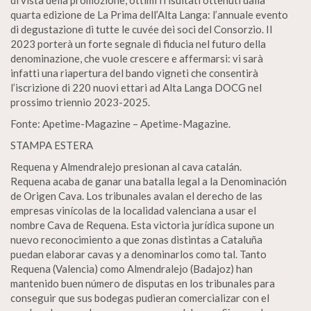
di vista della promozione, ottimi i risultati ottenuti dalla
quarta edizione de La Prima dell’Alta Langa: l’annuale evento
di degustazione di tutte le cuvée dei soci del Consorzio. Il
2023 porterà un forte segnale di fiducia nel futuro della
denominazione, che vuole crescere e affermarsi: vi sarà
infatti una riapertura del bando vigneti che consentirà
l’iscrizione di 220 nuovi ettari ad Alta Langa DOCG nel
prossimo triennio 2023-2025.
Fonte: Apetime-Magazine – Apetime-Magazine.
STAMPA ESTERA
Requena y Almendralejo presionan al cava catalán.
Requena acaba de ganar una batalla legal a la Denominación
de Origen Cava. Los tribunales avalan el derecho de las
empresas vinícolas de la localidad valenciana a usar el
nombre Cava de Requena. Esta victoria jurídica supone un
nuevo reconocimiento a que zonas distintas a Cataluña
puedan elaborar cavas y a denominarlos como tal. Tanto
Requena (Valencia) como Almendralejo (Badajoz) han
mantenido buen número de disputas en los tribunales para
conseguir que sus bodegas pudieran comercializar con el