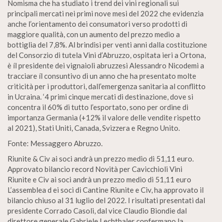
Nomisma che ha studiato i trend dei vini regionali sui
principali mercati nei primi nove mesi del 2022 che evidenzia
anche l’orientamento dei consumatori verso prodotti di
maggiore qualità, con un aumento del prezzo medio a
bottiglia del 7,8%. Al brindisi per venti anni dalla costituzione
del Consorzio di tutela Vini d’Abruzzo, ospitata ieri a Ortona,
è íl presidente dei vignaioli abruzzesi Alessandro Nicodemi a
tracciare íl consuntivo di un anno che ha presentato molte
criticità per i produttori, dall’emergenza sanitaria al conflitto
in Ucraina. ‘4 primi cinque mercati di destinazione, dove si
concentra il 60% di tutto l’esportato, sono per ordine di
importanza Germania (+12% il valore delle vendite rispetto
al 2021), Stati Uniti, Canada, Svizzera e Regno Unito.
Fonte: Messaggero Abruzzo.
Riunite & Civ ai soci andrà un prezzo medio di 51,11 euro.
Approvato bilancio record Novità per Cavicchioli Vini
Riunite e Civ ai soci andrà un prezzo medio di 51,11 euro
L’assemblea d ei soci di Cantine Riunite e Civ, ha approvato il
bilancio chiuso al 31 luglio del 2022. I risultati presentati dal
presidente Corrado Casoli, dal vice Claudio Biondie dal
direttore generale Gabriele Lechthaler confermano la