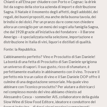
Chianti e all’Etna per chiudere con Porto e Cognac: la drink
list da sogno della storica azienda di import e distribuzione
Sagna. Il Natale è il momento degli affetti, degli addobbi, dei
regali, dei buoni propositi, ma anche della buona tavola, dei
brindisi e dei dolci. Per un pranzo da re come non chiedere
allora un consiglio per un menù dei sogni alla famiglia Sagna,
che dal 1928 grazie all’iniziativa del fondatore – il Barone
Amerigo – è specializzata nella selezione, importazione e
distribuzione in Italia di vini, liquori e distillati di qualità.
Fonte: la Repubblica.
L’abbinamento perfetto? Vino e Prosciutto di San Daniele!
La bontà di una fetta di Prosciutto di San Daniele sprigiona
un universo di sapori. Il suo gusto, ricco di sfumature, è
perfettamente esaltato in abbinamento con il vino. Trovare il
perfetto mix tra un calice di vino e il San Daniele DOP offre il
culmine di una degustazione sensoriale. Ma quale vino
abbinare con l’iconico prosciutto? Per aiutare a districarci
nel complesso mondo del vino abbiamo chiesto ad
Alessandro Cesca – sommelier AIS, collaboratore della guida
Slow Wine di Slow Food Editore, ideatore e conduttore del
format Indovino – di darci alcuni preziosi suggerimenti.