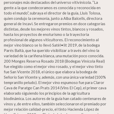
personajes más destacados del universo vitivinícola. “La
gente a la que condecoramos es conocida y reconocida en
todo el mundo”, subraya el director de la guía, Lluís Tolosa,
quien condujo la ceremonia, junto a Alba Balcells, directora
general de Incavi. Se entregaron premios en doce categorías
distintas, desde los mejores vinos tintos, blancos y rosados,
hasta los proyectos de enoturismo o la trayectoria
profesional de algunos viticultores. El reconocimiento al
mejor vino blanco se lo llevó Satèl•lit 2019, de la bodega
Parés Baltà, que ha querido visibilizar a través del vino la
variedad de la cariñena blanca, una mutación poco conocida.
200 Monges Reserva Rosado 2018 (Bodegas Vinícola Real)
fue elegido como el mejor vino rosado, y el mejor vino tinto
fue San Vicente 2018, el único que elabora la bodega de
Señorío San Vicente y, además, con una única variedad (100%
tempranillo peludo). El mejor vino espumoso fue para Claror
Cava de Paratge Can Prats 2014 (Vins El Cep), el primer cava
elaborado siguiendo los principios de la agricultura
biodinámica. Los autores de la guía han catado centenares de
vinos y, de entre ellos, también seleccionaron el premiado por
mejor relación calidad-precio, el tinto Hacienda López de