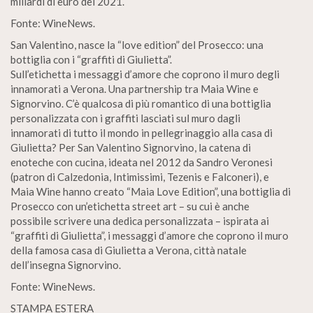
miliardi di euro del 2021.
Fonte: WineNews.
San Valentino, nasce la “love edition” del Prosecco: una
bottiglia con i “graffiti di Giulietta”.
Sull’etichetta i messaggi d’amore che coprono il muro degli
innamorati a Verona. Una partnership tra Maia Wine e
Signorvino. C’è qualcosa di più romantico di una bottiglia
personalizzata con i graffiti lasciati sul muro dagli
innamorati di tutto il mondo in pellegrinaggio alla casa di
Giulietta? Per San Valentino Signorvino, la catena di
enoteche con cucina, ideata nel 2012 da Sandro Veronesi
(patron di Calzedonia, Intimissimi, Tezenis e Falconeri), e
Maia Wine hanno creato “Maia Love Edition”, una bottiglia di
Prosecco con un’etichetta street art – su cui è anche
possibile scrivere una dedica personalizzata – ispirata ai
“graffiti di Giulietta”, i messaggi d’amore che coprono il muro
della famosa casa di Giulietta a Verona, città natale
dell’insegna Signorvino.
Fonte: WineNews.
STAMPA ESTERA