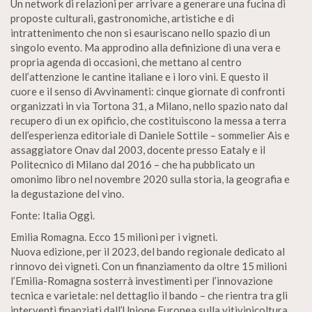
Un network di relazioni per arrivare a generare una fucina di
proposte culturali, gastronomiche, artistiche e di
intrattenimento che non si esauriscano nello spazio di un
singolo evento. Ma approdino alla definizione di una vera e
propria agenda di occasioni, che mettano al centro
dell’attenzione le cantine italiane e i loro vini. E questo il
cuore e il senso di Avvinamenti: cinque giornate di confronti
organizzati in via Tortona 31, a Milano, nello spazio nato dal
recupero di un ex opificio, che costituiscono la messa a terra
dell’esperienza editoriale di Daniele Sottile – sommelier Ais e
assaggiatore Onav dal 2003, docente presso Eataly e il
Politecnico di Milano dal 2016 – che ha pubblicato un
omonimo libro nel novembre 2020 sulla storia, la geografia e
la degustazione del vino.
Fonte: Italia Oggi.
Emilia Romagna. Ecco 15 milioni per i vigneti.
Nuova edizione, per il 2023, del bando regionale dedicato al
rinnovo dei vigneti. Con un finanziamento da oltre 15 milioni
l’Emilia-Romagna sosterrà investimenti per l’innovazione
tecnica e varietale: nel dettaglio il bando – che rientra tra gli
interventi finanziati dall’Unione Europea sulla vitivinicoltura