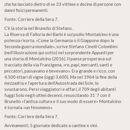
che ha lasciato dietro di se 23 vittime e decine di persone con
danni fisici permanenti.
Fonte: Corriere della Sera 7.
C’è la storia nel Brunello di Stefano.
La Riserva di Falloria dei Barbi è sul podio Montalcino è una
potenza risorta. «Come la Germania o il Giappone dopo la
Seconda guerra mondiale», scrive Stefano Cinelli Colombini
(nell’illustrazione qui sotto) nel sorprendente Appunti per
una storia di Montalcino (2016). Il paese prosperava sul
tracciato della via Francigena, «re, papi, mercanti, santi e
peccatori, passavano e bevevano». Era grande e ricco, con
4.500 ettari di vigne (oggi 3.600). Ma nel 1964 la fine della
mezzadria e l’apertura dell’Autostrada del Sole, lo
svuotarono. Persi viaggiatori e affari, il 709 degli abitanti
fuggì Solo negli ultimi decenni, resuscitando 31 ‘7 con il
Brunello «l’antica cultura e il suo modo di essere» Montalcino
è tornata «un fenomeno».
Fonte: Corriere della Sera 7.
Avvinamenti, 5 giornate dedicate a cantine e vini.