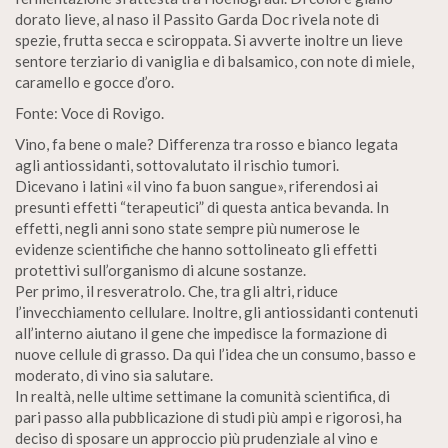
dorato lieve, al naso il Passito Garda Doc rivela note di
spezie, frutta secca e sciroppata. Si avverte inoltre un lieve
sentore terziario di vaniglia e di balsamico, con note di miele,
caramello e gocce d’oro.
Fonte: Voce di Rovigo.
Vino, fa bene o male? Differenza tra rosso e bianco legata
agli antiossidanti, sottovalutato il rischio tumori.
Dicevano i latini «il vino fa buon sangue», riferendosi ai
presunti effetti “terapeutici” di questa antica bevanda. In
effetti, negli anni sono state sempre più numerose le
evidenze scientifiche che hanno sottolineato gli effetti
protettivi sull’organismo di alcune sostanze.
Per primo, il resveratrolo. Che, tra gli altri, riduce
l’invecchiamento cellulare. Inoltre, gli antiossidanti contenuti
all’interno aiutano il gene che impedisce la formazione di
nuove cellule di grasso. Da qui l’idea che un consumo, basso e
moderato, di vino sia salutare.
In realtà, nelle ultime settimane la comunità scientifica, di
pari passo alla pubblicazione di studi più ampi e rigorosi, ha
deciso di sposare un approccio più prudenziale al vino e