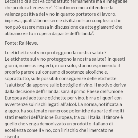
L’eccesso di alcol va combattuto fermamente ma è innegabile
che produca benessere”. “Continueremo a difendere la
valenza positiva del vino in quanto portatore di lavoro,
impresa, qualità benessere e civiltà nel suo complesso che
non può essere messa in discussione da atteggiamenti che
abbiamo visto in opera da parte dell’Irlanda”.
Fonte: RaiNews.
Le etichette sul vino proteggono la nostra salute?
Le etichette sul vino proteggono la nostra salute? In questi
giorni, numerosi esperti, e non solo, stanno esprimendo il
proprio parere sul consumo di sostanze alcoliche e,
soprattutto, sulle possibili conseguenze delle etichette
“salutiste” da apporre sulle bottiglie di vino. Il motivo deriva
dalla decisione dell’Irlanda: sarà il primo Paese dell’Unione
Europea ad adottare etichette per vino, birra e liquori con
avvertenze sui rischi legati all’alcol. La norma, notificata a
giugno, ha scatenato numerose polemiche da parte di molti
stati membri dell’Unione Europea, tra cui l’Italia. Il timore è
quello che venga demonizzato un prodotto italiano di
eccellenza come il vino, con il rischio che il mercato ne
risenta.