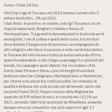
Fonte: Il Sole 24 Ore.
Vini Dop e Igp di Toscana: nel 2022 immessi sul mercato 2
milioni di ettolitri, -5% sul 2021.
I dati Avito: in positivo, in volume, solo Igt Toscana e, tra le
Dop più importanti, Bolgheri e Nobile e Rosso di
Montepulciano. Tra grandi le denominazioni e le piccole perle
enologiche, i vini di collina e quelli della costa, tra territori
dove domina il Sangiovese (in purezza o accompagnato da
altri vitigni) e altri dove il successo è nelle varietà bordolesi,
la Toscana del vino ha una ricchezza enoica unica da offrire,
quasi incomparabile, e che si lega a paesaggi tra i più belli del
mondo, tra campagne quasi dipinte che circondano città
d’arte come Firenze e Siena, o piccoli borghi di assoluta
bellezza come San Gimignano, Montepulciano o Montalcino,
per citarne solo alcuni tra i tanti possibili. Un connubio di
qualità e bellezza che vola sui mercati del mondo, tanto che,
nei primi 9 mesi 2022, l’export enoico della Regione ha
superato di 939 milioni di euro, in crescita del +15,1% sul
2021, secondo i dati Istat analizzati da WineNews, andando
dunque verso un consuntivo che sarà superiore agli 1,1