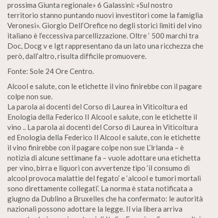
prossima Giunta regionale» 6 Galassini: «Sul nostro
territorio stanno puntando nuovi investitori come la famiglia
Veronesi». Giorgio Dell’Orefice no degli storici limiti del vino
italiano è l’eccessiva parcellizzazione. Oltre ‘ 500 marchi tra
Doc, Docg v e Igt rappresentano da un lato una ricchezza che
però, dall’altro, risulta difficile promuovere.
Fonte: Sole 24 Ore Centro.
Alcool e salute, con le etichette il vino finirebbe con il pagare
colpe non sue.
La parola ai docenti del Corso di Laurea in Viticoltura ed
Enologia della Federico II Alcool e salute, con le etichette il
vino .. La parola ai docenti del Corso di Laurea in Viticoltura
ed Enologia della Federico Il Alcool e salute, con le etichette
il vino finirebbe con il pagare colpe non sue L’lrlanda – è
notizia di alcune settimane fa – vuole adottare una etichetta
per vino, birra e liquori con avvertenze tipo ‘il consumo di
alcool provoca malattie del fegato’ e ‘alcool e tumori mortali
sono direttamente collegati’. La norma è stata notificata a
giugno da Dublino a Bruxelles che ha confermato: le autorità
nazionali possono adottare la legge. Il via libera arriva