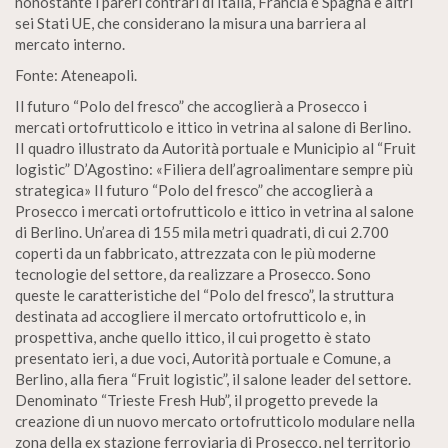
nonostante i pareri contrari di Italia, Francia e Spagna e altri
sei Stati UE, che considerano la misura una barriera al
mercato interno.
Fonte: Ateneapoli.
Il futuro “Polo del fresco” che accoglierà a Prosecco i
mercati ortofrutticolo e ittico in vetrina al salone di Berlino.
II quadro illustrato da Autorità portuale e Municipio al “Fruit
logistic” D’Agostino: «Filiera dell’agroalimentare sempre più
strategica» Il futuro “Polo del fresco” che accoglierà a
Prosecco i mercati ortofrutticolo e ittico in vetrina al salone
di Berlino. Un’area di 155 mila metri quadrati, di cui 2.700
coperti da un fabbricato, attrezzata con le più moderne
tecnologie del settore, da realizzare a Prosecco. Sono
queste le caratteristiche del “Polo del fresco”, la struttura
destinata ad accogliere il mercato ortofrutticolo e, in
prospettiva, anche quello ittico, il cui progetto è stato
presentato ieri, a due voci, Autorità portuale e Comune, a
Berlino, alla fiera “Fruit logistic”, il salone leader del settore.
Denominato “Trieste Fresh Hub”, il progetto prevede la
creazione di un nuovo mercato ortofrutticolo modulare nella
zona della ex stazione ferroviaria di Prosecco, nel territorio