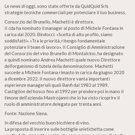
Le news di oggi, sono state offerte da QuidQuid Srls
strategie tecniche commerciali per potenziare il tuo business.
Consorzio del Brunello, Machetti è direttore.
II cda ha nominato il manager al posto di Michele Fontana in
carica dal 2020. Bindocci: «Scelta di alto profilo, siamo
soddisfatti». «Tra le priorità, ritengo fondamentale
potenziare il team di lavoro». II Consiglio di Amministrazione
del Consorzio del vino Brunello di Montalcino, ha designato
e quindi nominato Andrea Machetti quale nuovo Direttore
dell’organismo di tutela della denominazione. Machetti
succede a Michele Fontana rimasto in carica da giugno 2020
a dicembre 2022. II nuovo direttore vanta importanti
esperienze manageriali quali Banfi dal 1983 al 1989,
Castiglion del bosco fino al 1992 per prendere poi in mano il
timone dell’azienda Mastrojanni che lo ha visto ricoprire il
ruolo di amministratore delegato per trenta anni.
Fonte: Nazione Siena.
In difesa del vecchio buon bicchiere di vino.
La proposta di inserire sulle bottiglie un’etichetta come