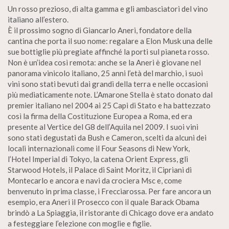
Un rosso prezioso, di alta gamma e gli ambasciatori del vino
italiano all’estero.
È il prossimo sogno di Giancarlo Aneri, fondatore della
cantina che porta il suo nome: regalare a Elon Musk una delle
sue bottiglie più pregiate affinché la porti sul pianeta rosso.
Non è un’idea così remota: anche se la Aneri è giovane nel
panorama vinicolo italiano, 25 anni l’età del marchio, i suoi
vini sono stati bevuti dai grandi della terra e nelle occasioni
più mediaticamente note. L’Amarone Stella è stato donato dal
premier italiano nel 2004 ai 25 Capi di Stato e ha battezzato
così la firma della Costituzione Europea a Roma, ed era
presente al Vertice del G8 dell’Aquila nel 2009. I suoi vini
sono stati degustati da Bush e Cameron, scelti da alcuni dei
locali internazionali come il Four Seasons di New York,
l’Hotel Imperial di Tokyo, la catena Orient Express, gli
Starwood Hotels, il Palace di Saint Moritz, il Cipriani di
Montecarlo e ancora e navi da crociera Msc e, come
benvenuto in prima classe, i Frecciarossa. Per fare ancora un
esempio, era Aneri il Prosecco con il quale Barack Obama
brindò a La Spiaggia, il ristorante di Chicago dove era andato
a festeggiare l’elezione con moglie e figlie.