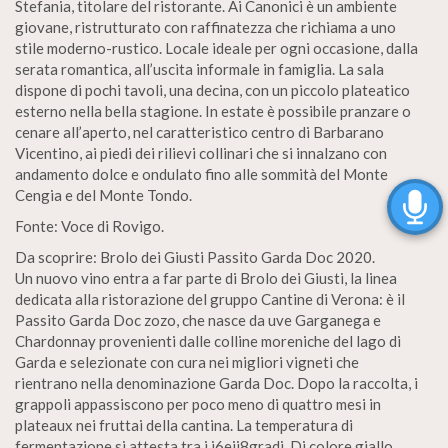
Stefania, titolare del ristorante. Ai Canonici è un ambiente
giovane, ristrutturato con raffinatezza che richiama a uno
stile moderno-rustico. Locale ideale per ogni occasione, dalla
serata romantica, all’uscita informale in famiglia. La sala
dispone di pochi tavoli, una decina, con un piccolo plateatico
esterno nella bella stagione. In estate è possibile pranzare o
cenare all’aperto, nel caratteristico centro di Barbarano
Vicentino, ai piedi dei rilievi collinari che si innalzano con
andamento dolce e ondulato fino alle sommità del Monte
Cengia e del Monte Tondo.
Fonte: Voce di Rovigo.
Da scoprire: Brolo dei Giusti Passito Garda Doc 2020.
Un nuovo vino entra a far parte di Brolo dei Giusti, la linea
dedicata alla ristorazione del gruppo Cantine di Verona: è il
Passito Garda Doc zozo, che nasce da uve Garganega e
Chardonnay provenienti dalle colline moreniche del lago di
Garda e selezionate con cura nei migliori vigneti che
rientrano nella denominazione Garda Doc. Dopo la raccolta, i
grappoli appassiscono per poco meno di quattro mesi in
plateaux nei fruttai della cantina. La temperatura di
fermentazione si attesta tra i i6eii8gradi. Di colore giallo