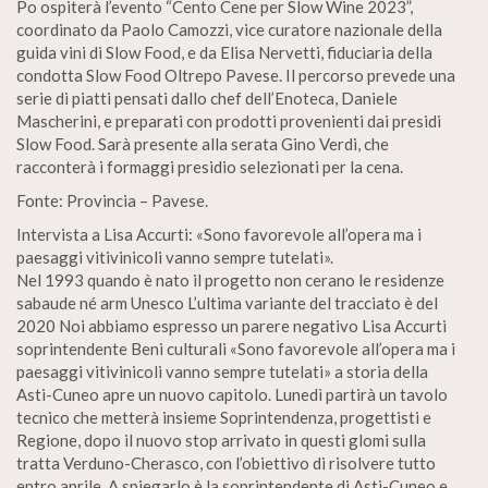
Po ospiterà l’evento “Cento Cene per Slow Wine 2023”,
coordinato da Paolo Camozzi, vice curatore nazionale della
guida vini di Slow Food, e da Elisa Nervetti, fiduciaria della
condotta Slow Food Oltrepo Pavese. Il percorso prevede una
serie di piatti pensati dallo chef dell’Enoteca, Daniele
Mascherini, e preparati con prodotti provenienti dai presidi
Slow Food. Sarà presente alla serata Gino Verdi, che
racconterà i formaggi presidio selezionati per la cena.
Fonte: Provincia – Pavese.
Intervista a Lisa Accurti: «Sono favorevole all’opera ma i
paesaggi vitivinicoli vanno sempre tutelati».
Nel 1993 quando è nato il progetto non cerano le residenze
sabaude né arm Unesco L’ultima variante del tracciato è del
2020 Noi abbiamo espresso un parere negativo Lisa Accurti
soprintendente Beni culturali «Sono favorevole all’opera ma i
paesaggi vitivinicoli vanno sempre tutelati» a storia della
Asti-Cuneo apre un nuovo capitolo. Lunedì partirà un tavolo
tecnico che metterà insieme Soprintendenza, progettisti e
Regione, dopo il nuovo stop arrivato in questi glomi sulla
tratta Verduno-Cherasco, con l’obiettivo di risolvere tutto
entro aprile. A spiegarlo è la soprintendente di Asti-Cuneo e