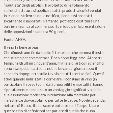
“salutista” degli alcolici.. Il progetto di regolamento
sull’etichettatura si applica a tutti i prodotti alcolici venduti
in Irlanda, si ricorda nella notifica, siano essi prodotti
localmente o importati. Pertanto, potrebbe costituire una
barriera tecnica al commercio. Il periodo per la presentazione
delle opposizioni scade tra 90 giorni.
Fonte: ANSA.
Il vino fa bene ai bias.
Che dimostrano fin da subito il forte bias che permea il testo
che stiamo per commentare. Poco dopo leggiamo: Ai nostri
tempi, negli ultimi cinquant’anni, migliaia di articoli scientifici
sono stati pubblicati sulla nobile bevanda, giunta dopo il
secondo dopoguerra sulla tavola di tutti i ceti sociali. Questi
studi quando indirizzati a correlare il consumo di vino (in
particolare il rosso) con i dati di morbilità e mortalità, hanno
ripetutamente dimostrato un vantaggio significativo della
sua assunzione moderata in relazione alla mortalità per
malattie cardiovascolari o per tutte le cause. Nobile bevanda,
nettare di Bacco, il bias scorre potente su Il Tempo. Usare
questo tipo di definizioni per parlare di quella che è una