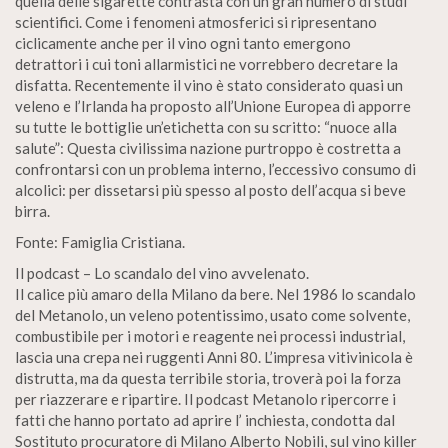
quella delle sigarette contrasta con un gran numero di studi
scientifici. Come i fenomeni atmosferici si ripresentano
ciclicamente anche per il vino ogni tanto emergono
detrattori i cui toni allarmistici ne vorrebbero decretare la
disfatta. Recentemente il vino è stato considerato quasi un
veleno e l’Irlanda ha proposto all’Unione Europea di apporre
su tutte le bottiglie un’etichetta con su scritto: “nuoce alla
salute”: Questa civilissima nazione purtroppo è costretta a
confrontarsi con un problema interno, l’eccessivo consumo di
alcolici: per dissetarsi più spesso al posto dell’acqua si beve
birra.
Fonte: Famiglia Cristiana.
Il podcast – Lo scandalo del vino avvelenato.
Il calice più amaro della Milano da bere. Nel 1986 lo scandalo
del Metanolo, un veleno potentissimo, usato come solvente,
combustibile per i motori e reagente nei processi industrial,
lascia una crepa nei ruggenti Anni 80. L’impresa vitivinicola è
distrutta, ma da questa terribile storia, troverà poi la forza
per riazzerare e ripartire. Il podcast Metanolo ripercorre i
fatti che hanno portato ad aprire l’ inchiesta, condotta dal
Sostituto procuratore di Milano Alberto Nobili, sul vino killer