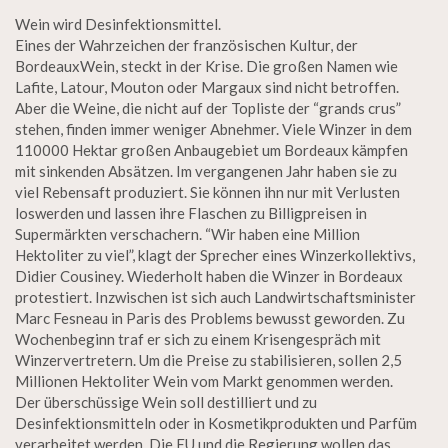
Wein wird Desinfektionsmittel.
Eines der Wahrzeichen der französischen Kultur, der
BordeauxWein, steckt in der Krise. Die großen Namen wie
Lafite, Latour, Mouton oder Margaux sind nicht betroffen.
Aber die Weine, die nicht auf der Topliste der “grands crus”
stehen, finden immer weniger Abnehmer. Viele Winzer in dem
110000 Hektar großen Anbaugebiet um Bordeaux kämpfen
mit sinkenden Absätzen. Im vergangenen Jahr haben sie zu
viel Rebensaft produziert. Sie können ihn nur mit Verlusten
loswerden und lassen ihre Flaschen zu Billigpreisen in
Supermärkten verschachern. “Wir haben eine Million
Hektoliter zu viel”, klagt der Sprecher eines Winzerkollektivs,
Didier Cousiney. Wiederholt haben die Winzer in Bordeaux
protestiert. Inzwischen ist sich auch Landwirtschaftsminister
Marc Fesneau in Paris des Problems bewusst geworden. Zu
Wochenbeginn traf er sich zu einem Krisengespräch mit
Winzervertretern. Um die Preise zu stabilisieren, sollen 2,5
Millionen Hektoliter Wein vom Markt genommen werden.
Der überschüssige Wein soll destilliert und zu
Desinfektionsmitteln oder in Kosmetikprodukten und Parfüm
verarbeitet werden. Die EU und die Regierung wollen das