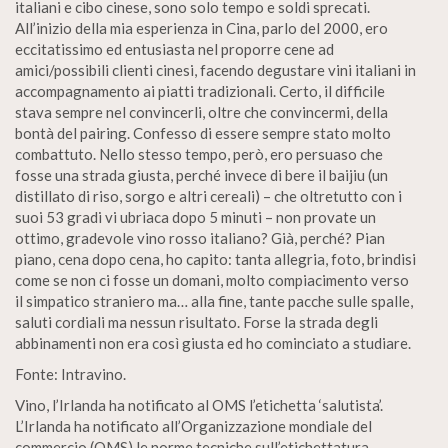
italiani e cibo cinese, sono solo tempo e soldi sprecati.
All’inizio della mia esperienza in Cina, parlo del 2000, ero
eccitatissimo ed entusiasta nel proporre cene ad
amici/possibili clienti cinesi, facendo degustare vini italiani in
accompagnamento ai piatti tradizionali. Certo, il difficile
stava sempre nel convincerli, oltre che convincermi, della
bontà del pairing. Confesso di essere sempre stato molto
combattuto. Nello stesso tempo, però, ero persuaso che
fosse una strada giusta, perché invece di bere il baijiu (un
distillato di riso, sorgo e altri cereali) – che oltretutto con i
suoi 53 gradi vi ubriaca dopo 5 minuti – non provate un
ottimo, gradevole vino rosso italiano? Già, perché? Pian
piano, cena dopo cena, ho capito: tanta allegria, foto, brindisi
come se non ci fosse un domani, molto compiacimento verso
il simpatico straniero ma… alla fine, tante pacche sulle spalle,
saluti cordiali ma nessun risultato. Forse la strada degli
abbinamenti non era così giusta ed ho cominciato a studiare.
Fonte: Intravino.
Vino, l’Irlanda ha notificato al OMS l’etichetta ‘salutista’.
L’Irlanda ha notificato all’Organizzazione mondiale del
commercio (OMS) le norme tecniche sull’etichettatura