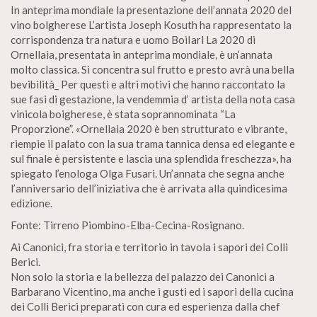
In anteprima mondiale la presentazione dell’annata 2020 del
vino bolgherese L’artista Joseph Kosuth ha rappresentato la
corrispondenza tra natura e uomo BoiIarl La 2020 di
Ornellaia, presentata in anteprima mondiale, è un’annata
molto classica. Si concentra sul frutto e presto avrà una bella
bevibilità_ Per questi e altri motivi che hanno raccontato la
sue fasi di gestazione, la vendemmia d’ artista della nota casa
vinicola boigherese, è stata soprannominata “La
Proporzione”. «Ornellaia 2020 è ben strutturato e vibrante,
riempie il palato con la sua trama tannica densa ed elegante e
sul finale è persistente e lascia una splendida freschezza», ha
spiegato l’enologa Olga Fusari. Un’annata che segna anche
l’anniversario dell’iniziativa che è arrivata alla quindicesima
edizione.
Fonte: Tirreno Piombino-Elba-Cecina-Rosignano.
Ai Canonici, fra storia e territorio in tavola i sapori dei Colli
Berici.
Non solo la storia e la bellezza del palazzo dei Canonici a
Barbarano Vicentino, ma anche i gusti ed i sapori della cucina
dei Colli Berici preparati con cura ed esperienza dalla chef