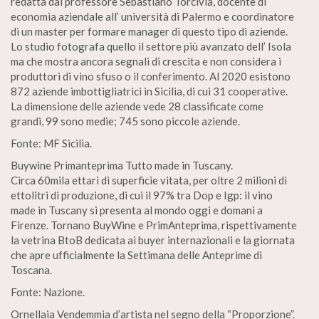
redatta dal professore Sebastiano Torcivia, docente di
economia aziendale all’ università di Palermo e coordinatore
di un master per formare manager di questo tipo di aziende.
Lo studio fotografa quello il settore più avanzato dell’ Isola
ma che mostra ancora segnali di crescita e non considera i
produttori di vino sfuso o il conferimento. Al 2020 esistono
872 aziende imbottigliatrici in Sicilia, di cui 31 cooperative.
La dimensione delle aziende vede 28 classificate come
grandi, 99 sono medie; 745 sono piccole aziende.
Fonte: MF Sicilia.
Buywine Primanteprima Tutto made in Tuscany.
Circa 60mila ettari di superficie vitata, per oltre 2 milioni di
ettolitri di produzione, di cui il 97% tra Dop e Igp: il vino
made in Tuscany si presenta al mondo oggi e domani a
Firenze. Tornano BuyWine e PrimAnteprima, rispettivamente
la vetrina BtoB dedicata ai buyer internazionali e la giornata
che apre ufficialmente la Settimana delle Anteprime di
Toscana.
Fonte: Nazione.
Ornellaia Vendemmia d’artista nel segno della “Proporzione”.