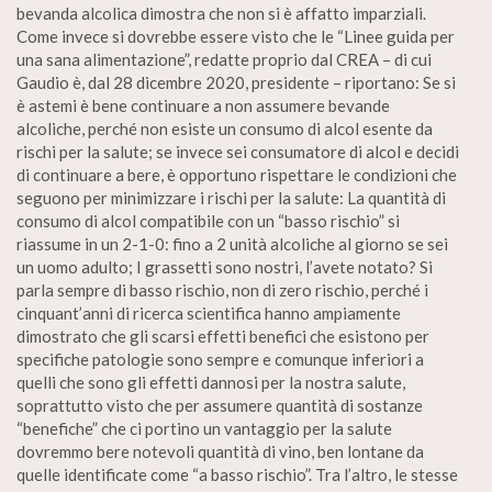
bevanda alcolica dimostra che non si è affatto imparziali.
Come invece si dovrebbe essere visto che le “Linee guida per
una sana alimentazione”, redatte proprio dal CREA – di cui
Gaudio è, dal 28 dicembre 2020, presidente – riportano: Se si
è astemi è bene continuare a non assumere bevande
alcoliche, perché non esiste un consumo di alcol esente da
rischi per la salute; se invece sei consumatore di alcol e decidi
di continuare a bere, è opportuno rispettare le condizioni che
seguono per minimizzare i rischi per la salute: La quantità di
consumo di alcol compatibile con un “basso rischio” si
riassume in un 2-1-0: fino a 2 unità alcoliche al giorno se sei
un uomo adulto; I grassetti sono nostri, l’avete notato? Si
parla sempre di basso rischio, non di zero rischio, perché i
cinquant’anni di ricerca scientifica hanno ampiamente
dimostrato che gli scarsi effetti benefici che esistono per
specifiche patologie sono sempre e comunque inferiori a
quelli che sono gli effetti dannosi per la nostra salute,
soprattutto visto che per assumere quantità di sostanze
“benefiche” che ci portino un vantaggio per la salute
dovremmo bere notevoli quantità di vino, ben lontane da
quelle identificate come “a basso rischio”. Tra l’altro, le stesse