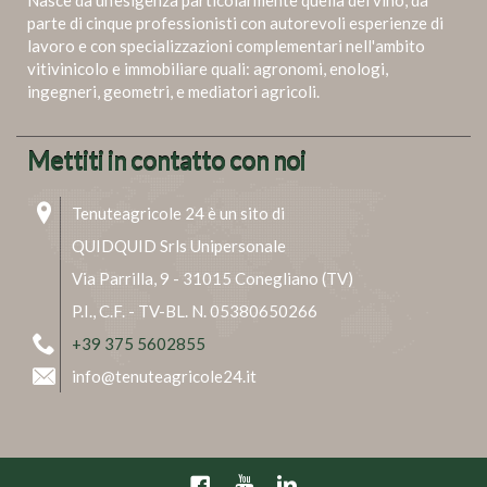
Nasce da un'esigenza particolarmente quella del vino, da
parte di cinque professionisti con autorevoli esperienze di
lavoro e con specializzazioni complementari nell'ambito
vitivinicolo e immobiliare quali: agronomi, enologi,
ingegneri, geometri, e mediatori agricoli.
Mettiti in contatto con noi
Tenuteagricole 24 è un sito di
QUIDQUID Srls Unipersonale
Via Parrilla, 9 - 31015 Conegliano (TV)
P.I., C.F. - TV-BL. N. 05380650266
+39 375 5602855
info@tenuteagricole24.it