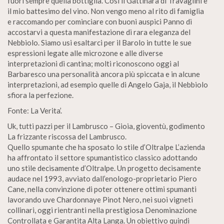
fuori sempre quella bottiglia. Cosi il Gattinara di Travaglini è
il mio battesimo del vino. Non vengo meno al rito di famiglia
e raccomando per cominciare con buoni auspici Panno di
accostarvi a questa manifestazione di rara eleganza del
Nebbiolo. Siamo usi esaltarci per il Barolo in tutte le sue
espressioni legate alle microzone e alle diverse
interpretazioni di cantina; molti riconoscono oggi al
Barbaresco una personalità ancora più spiccata e in alcune
interpretazioni, ad esempio quelle di Angelo Gaja, il Nebbiolo
sfiora la perfezione.
Fonte: La Verita’.
Uk, tutti pazzi per il Lambrusco – Gioia, gioventù, godimento
La frizzante riscossa del Lambrusco.
Quello spumante che ha sposato lo stile d’Oltralpe L’azienda
ha affrontato il settore spumantistico classico adottando
uno stile decisamente d’Oltralpe. Un progetto decisamente
audace nel 1993, avviato dall’enologo-proprietario Piero
Cane, nella convinzione di poter ottenere ottimi spumanti
lavorando uve Chardonnaye Pinot Nero, nei suoi vigneti
collinari, oggi rientranti nella prestigiosa Denominazione
Controllata e Garantita Alta Langa. Un obiettivo quindi