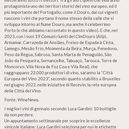
metteranno sotto i riflettori. Tra gli altri, quelli che vedranno
protagonista uno dei territori storici del vino europeo, ed il
più importante del Portogallo, come il Douro, dai cui vigneti
nascono i vini che portano il nome stesso della valle che si
sviluppa intorno al fiume Douro, ma anche il celeberrimo
Porto (e che abbiamo raccontato in questo video). E che, nel
2023, con i suoi 19 Comuni riuniti del CimDouro (Alijó,
Armamar, Carrazeda de Ansiães, Freixo de Espada à Cinta,
Lamego, Mesão Frio, Moimenta da Beira, Murça, Penedono,
Peso da Régua, Sabrosa, Santa Marta de Penaguião, São
João da Pesqueira, Sernancelhe, Tabuaço, Tarouca, Torre de
Moncorvo, Vila Nova de Foz Coa e Vila Real), che
raggruppano 22.000 produttori di vino, saranno la “Città
Europea del Vino 2023”, secondo quanto stabilito a Bruxelles
nel giugno 2022, nelle iniziative di Recevin, la rete europea
delle Città del Vino.
Fonte: WineNews.
I migliori vini di gennaio secondo Luca Gardini: 10 bottiglie
da non perdere.
Un appuntamento settimanale per scoprire le eccellenze
vinicole italiane: Luca Gardini seleziona per noi le etichette