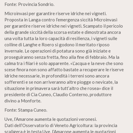
Fonte: Provincia Sondrio.
Microinvasi per garantire riserve idriche nei vigneti.
Proposta in Langa contro l’emergenza siccità Microinvasi
per garantire riserve idriche nei vigneti. Scampato il pericolo
della grande siccità della scorsa estate e dimostrata ancora
una volta tutta la loro capacità di resilienza, i vigneti sulle
colline di Langhe e Roero si godono il meritato riposo
invernale. Le operazioni di potatura sono già iniziate e
proseguiranno senza fretta, fino alla fine di febbraio. Ma la
calma tra i filari è solo apparente. «L’acqua e la neve che sono
scese finora non sono affatto bastate a recuperare le riserve
idriche necessarie, in profondità i terreni sono ancora
sofferenti e se non arriveranno altre piogge o nevicate, la
situazione in primavera sarà tutt’altro che rosea» dice il
presidente di Cia Cuneo, Claudio Conterno, produttore
divino a Monforte.
Fonte: Stampa Cuneo.
Uve, l’Amarone aumenta le quotazioni veronesi.
Dati dell’Osservatorio di Veneto Agricoltura: la provincia
scaligera è in testa Uve, l’Amarone aumenta le quotazioni