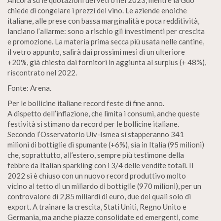
Ancora su le quotazioni del vetro nei 2023, mentre la Gdo
chiede di congelare i prezzi del vino. Le aziende enoiche
italiane, alle prese con bassa marginalità e poca redditività,
lanciano l’allarme: sono a rischio gli investimenti per crescita
e promozione. La materia prima secca più usata nelle cantine,
il vetro appunto, salirà dai prossimi mesi di un ulteriore
+20%, già chiesto dai fornitori in aggiunta al surplus (+ 48%),
riscontrato nel 2022.
Fonte: Arena.
Per le bollicine italiane record feste di fine anno.
A dispetto dell’inflazione, che limita i consumi, anche queste
festività si stimano da record per le bollicine italiane.
Secondo l’Osservatorio Uiv-Ismea si stapperanno 341
milioni di bottiglie di spumante (+6%), sia in Italia (95 milioni)
che, soprattutto, all’estero, sempre più testimone della
febbre da Italian sparkling con i 3/4 delle vendite totali. II
2022 si è chiuso con un nuovo record produttivo molto
vicino al tetto di un miliardo di bottiglie (970 milioni), per un
controvalore di 2,85 miliardi di euro, due dei quali solo di
export. A trainare la crescita, Stati Uniti, Regno Unito e
Germania, ma anche piazze consolidate ed emergenti, come