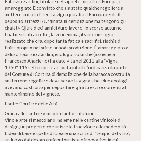
Fabrizio Zardini, titolare del vigneto più alto d’Europa, è
amareggiato È convinto che sia stato qualche regoliere a
mettere in moto l’iter. La vigna più alta d’Europa perde il
deposito attrezzi «Ordinata la demolizione ma tengono gli
chalet». Qltre dieci annidi duro lavoro, lo scorso autunno
finalmente il raccolto, la vendemmia, il vino: un sogno
realizzato che ora, dopo tanta fatica e sacrifici, rischia di
finire proprio nel primo annodi produzione. È amareggiato e
deluso Fabrizio Zardini, enologo, colui che (assieme a
Francesco Anaclerio) ha dato vita nel 2011 alla `Vigna
1350″.116 settembre è arrivata infatti l’ordinanza da parte
del Comune di Cortina di demolizione della baracca costruita
sul terreno regoliero dove sorge la vigna, che i due enologi
avevano costruito per depositare gli attrezzi occorrenti al
mantenimento del vigneto.
Fonte: Corriere delle Alpi.
Guida alle cantine vinicole d’autore italiane.
Vino e arte si mescolano insieme nelle cantine vinicole di
design, un progetto che unisce la tradizione alla modernità.
L’idea di base è quella di creare una sorta di “tempio del vino”,
un luogo dal design anticonformista e innovativo in cui