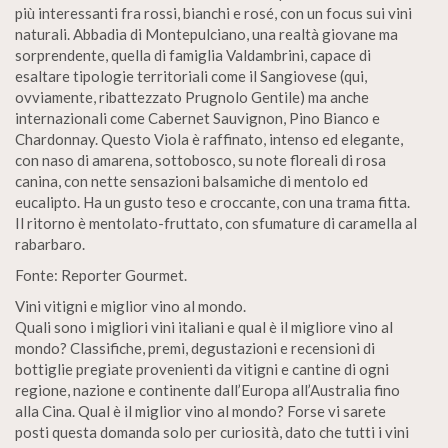
più interessanti fra rossi, bianchi e rosé, con un focus sui vini
naturali. Abbadia di Montepulciano, una realtà giovane ma
sorprendente, quella di famiglia Valdambrini, capace di
esaltare tipologie territoriali come il Sangiovese (qui,
ovviamente, ribattezzato Prugnolo Gentile) ma anche
internazionali come Cabernet Sauvignon, Pino Bianco e
Chardonnay. Questo Viola è raffinato, intenso ed elegante,
con naso di amarena, sottobosco, su note floreali di rosa
canina, con nette sensazioni balsamiche di mentolo ed
eucalipto. Ha un gusto teso e croccante, con una trama fitta.
Il ritorno è mentolato-fruttato, con sfumature di caramella al
rabarbaro.
Fonte: Reporter Gourmet.
Vini vitigni e miglior vino al mondo.
Quali sono i migliori vini italiani e qual è il migliore vino al
mondo? Classifiche, premi, degustazioni e recensioni di
bottiglie pregiate provenienti da vitigni e cantine di ogni
regione, nazione e continente dall’Europa all’Australia fino
alla Cina. Qual è il miglior vino al mondo? Forse vi sarete
posti questa domanda solo per curiosità, dato che tutti i vini