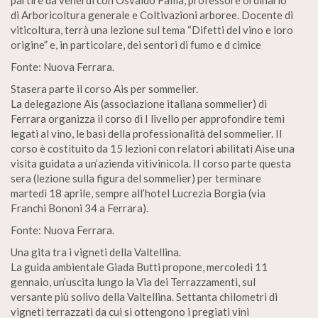
partire da venerdì con Osvaldo Failla, professore ordinario
di Arboricoltura generale e Coltivazioni arboree. Docente di
viticoltura, terrà una lezione sul tema “Difetti del vino e loro
origine” e, in particolare, dei sentori di fumo e d cimice
Fonte: Nuova Ferrara.
Stasera parte il corso Ais per sommelier.
La delegazione Ais (associazione italiana sommelier) di
Ferrara organizza il corso di I livello per approfondire temi
legati al vino, le basi della professionalità del sommelier. II
corso è costituito da 15 lezioni con relatori abilitati Aise una
visita guidata a un’azienda vitivinicola. II corso parte questa
sera (lezione sulla figura del sommelier) per terminare
martedì 18 aprile, sempre all’hotel Lucrezia Borgia (via
Franchi Bononi 34 a Ferrara).
Fonte: Nuova Ferrara.
Una gita tra i vigneti della Valtellina.
La guida ambientale Giada Butti propone, mercoledì 11
gennaio, un’uscita lungo la Via dei Terrazzamenti, sul
versante più solivo della Valtellina. Settanta chilometri di
vigneti terrazzati da cui si ottengono i pregiati vini