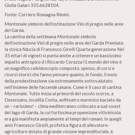
Giulia Galari 335.6628104.
Fonte: Corriere Romagna Rimini.
Montonale simbolo dell’ostinazione Vini di pregio nelle aree
del Garda.
La cantina della settimana Montonale simbolo
dell’ostinazione Vini di pregio nelle aree del Garda Premiata
la stoica fiducia di Francesco Girelli Quarta generazione Nei
35 ettari di vigneti si punta anche a ottenere un bassissimo
impatto antropico d i Riccardo Corazza I1 mondo del vino è
un magnifico caleidoscopio composto, spesso, di corsi e
ricorsi storici che fanno pensare quanto, in fondo, il molo
della predestinazione sia estremamente sottovalutato
nell’insieme delle faccende umane. Come è il caso di cantina
Montonale. Tutto inizia ai primordi del secolo scorso, a
Desenzano, località Conta, anfiteatro morenico baciato da
un – rarissimo! – clima mediterraneo collocato a sud-ovest
del lago di Garda, la cui fortissima propensione vitivinicola
era già manifesta ampiamente ai tempi dei romani. In quegli
anni Francesco Girelli, profetica figura di allevatore-
agricoltore dotato di grande visione imprenditoriale, è