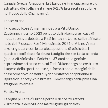
Canada, Svezia, Giappone, Est Europa e Francia, sempre più
attratta dalle bollicine italiane (+25% la crescita in volume
nel Paese dello Champagne).
Fonte: Arena.
l Prosecco Rosè Armani in mostra a Pitti Uomo.
L’autunno/inverno 2023 pensato da Bikkembergs, casa di
moda sportiva, debutta a Pitti Immagine Uomo sulle raffinate
note del Prosecco Rosè Millesimato 2021 di Albino Armani:
a voler giocare con le parole…questione di etichetta. I
quattro secoli di storia di una famiglia che si è fatta azienda
(quella vitivinicola di Dolcè) e i 37 anni della geniale
espressione artistica con cui Dirk Bikkembergs ha costruito
l’impero della sport-couture, si incontrano ai margini della
passerella dove domani buyer e visitatori scopriranno le
ispirazioni sporty-chic firmate Bikkembergs perla prossima
stagione invernale.
Fonte: Arena.
La vigna più alta d’Europa perde il deposito attrezzi
«Ordinata la demolizione ma tengono gli chalet».