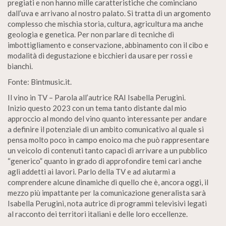
pregiati e non hanno mille caratteristiche che cominciano
dall’uva e arrivano al nostro palato. Si tratta di un argomento
complesso che mischia storia, cultura, agricultura ma anche
geologia e genetica. Per non parlare di tecniche di
imbottigliamento e conservazione, abbinamento con il cibo e
modalità di degustazione e bicchieri da usare per rossi e
bianchi.
Fonte: Bintmusic.it.
Il vino in TV – Parola all’autrice RAI Isabella Perugini.
Inizio questo 2023 con un tema tanto distante dal mio
approccio al mondo del vino quanto interessante per andare
a definire il potenziale di un ambito comunicativo al quale si
pensa molto poco in campo enoico ma che può rappresentare
un veicolo di contenuti tanto capaci di arrivare a un pubblico
“generico” quanto in grado di approfondire temi cari anche
agli addetti ai lavori. Parlo della TV e ad aiutarmi a
comprendere alcune dinamiche di quello che è, ancora oggi, il
mezzo più impattante per la comunicazione generalista sarà
Isabella Perugini, nota autrice di programmi televisivi legati
al racconto dei territori italiani e delle loro eccellenze.