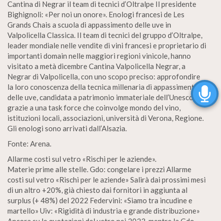
Cantina di Negrar il team di tecnici d’Oltralpe Il presidente
Bighignoli: «Per noi un onore». Enologi francesi de Les
Grands Chais a scuola di appassimento delle uve in
Valpolicella Classica. Il team di tecnici del gruppo d’Oltralpe,
leader mondiale nelle vendite di vini francesi e proprietario di
importanti domain nelle maggiori regioni vinicole, hanno
visitato a metà dicembre Cantina Valpolicella Negrar, a
Negrar di Valpolicella, con uno scopo preciso: approfondire
la loro conoscenza della tecnica millenaria di appassimento
delle uve, candidata a patrimonio immateriale dell’Unesco
grazie a una task force che coinvolge mondo del vino,
istituzioni locali, associazioni, università di Verona, Regione.
Gli enologi sono arrivati dall’Alsazia.
Fonte: Arena.
Allarme costi sul vetro «Rischi per le aziende».
Materie prime alle stelle. Gdo: congelare i prezzi Allarme
costi sul vetro «Rischi per le aziende» Salirà dai prossimi mesi
di un altro +20%, già chiesto dai fornitori in aggiunta al
surplus (+ 48%) del 2022 Federvini: «Siamo tra incudine e
martello» Uiv: «Rigidità di industria e grande distribuzione»