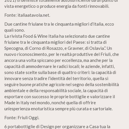
2021) si definisce totalmente autosufficiente da un punto di
vista energetico o produce energia da fonti rinnovabili.
Fonte: italiaatavola.net.
Due cantine friulane tra le cinquanta migliori d’Italia, ecco
quali sono.
La rivista Food & Wine Italia ha selezionato due cantine
friulane tra le cinquanta migliori del Paese: si tratta di
Specogna, di Corno di Rosazzo, e Gravner, di Oslavia.”. Un
nuovo riconoscimento, per le realtà produttive del Friuli, che
ancora una volta spiccano per eccellenza, ma anche per la
capacità di ammodernare le radici locali; le aziende, infatti,
sono state scelte sulla base di quattro criteri: la capacità di
innovare senza tradire l’identità del territorio, quella si
seguire buone pratiche agricole nel segno della sostenibilità
ambientale e della responsabilità sociale, la capacità di
esportare con successo le proprie bottiglie e valorizzare il
Made in Italy nel mondo, nonché quella di offrire
un’esperienza enoturistica sempre più curata e sartoriale.
Fonte: Friuli Oggi.
6 portabottiglie di Design per organizzare a Casa tua la