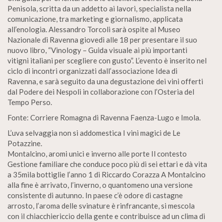
Penisola, scritta da un addetto ai lavori, specialista nella
comunicazione, tra marketing e giornalismo, applicata
all’enologia. Alessandro Torcoli sarà ospite al Museo
Nazionale di Ravenna giovedì alle 18 per presentare il suo
nuovo libro, “Vinology – Guida visuale ai più importanti
vitigni italiani per scegliere con gusto”. L’evento è inserito nel
ciclo di incontri organizzati dall’associazione Idea di
Ravenna, e sarà seguito da una degustazione dei vini offerti
dal Podere dei Nespoli in collaborazione con l’Osteria del
Tempo Perso.
Fonte: Corriere Romagna di Ravenna Faenza-Lugo e Imola.
L’uva selvaggia non si addomestica I vini magici de Le
Potazzine.
Montalcino, aromi unici e inverno alle porte Il contesto
Gestione familiare che conduce poco più di sei ettari e dà vita
a 35mila bottiglie l’anno 1 di Riccardo Corazza A Montalcino
alla fine è arrivato, l’inverno, o quantomeno una versione
consistente di autunno. In paese c’è odore di castagne
arrosto, l’aroma delle svinature è rinfrancante, si mescola
con il chiacchiericcio della gente e contribuisce ad un clima di