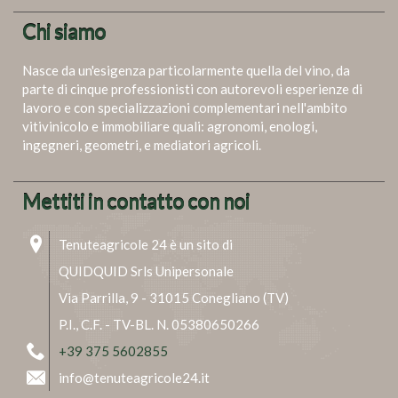
Chi siamo
Nasce da un'esigenza particolarmente quella del vino, da
parte di cinque professionisti con autorevoli esperienze di
lavoro e con specializzazioni complementari nell'ambito
vitivinicolo e immobiliare quali: agronomi, enologi,
ingegneri, geometri, e mediatori agricoli.
Mettiti in contatto con noi
Tenuteagricole 24 è un sito di
QUIDQUID Srls Unipersonale
Via Parrilla, 9 - 31015 Conegliano (TV)
P.I., C.F. - TV-BL. N. 05380650266
+39 375 5602855
info@tenuteagricole24.it