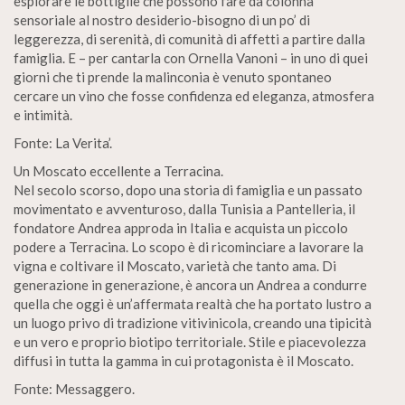
esplorare le bottiglie che possono fare da colonna
sensoriale al nostro desiderio-bisogno di un po’ di
leggerezza, di serenità, di comunità di affetti a partire dalla
famiglia. E – per cantarla con Ornella Vanoni – in uno di quei
giorni che ti prende la malinconia è venuto spontaneo
cercare un vino che fosse confidenza ed eleganza, atmosfera
e intimità.
Fonte: La Verita’.
Un Moscato eccellente a Terracina.
Nel secolo scorso, dopo una storia di famiglia e un passato
movimentato e avventuroso, dalla Tunisia a Pantelleria, il
fondatore Andrea approda in Italia e acquista un piccolo
podere a Terracina. Lo scopo è di ricominciare a lavorare la
vigna e coltivare il Moscato, varietà che tanto ama. Di
generazione in generazione, è ancora un Andrea a condurre
quella che oggi è un’affermata realtà che ha portato lustro a
un luogo privo di tradizione vitivinicola, creando una tipicità
e un vero e proprio biotipo territoriale. Stile e piacevolezza
diffusi in tutta la gamma in cui protagonista è il Moscato.
Fonte: Messaggero.