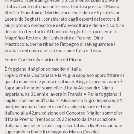
Al Museo Truentum gli esperti a confronto. L’olio d’oliva è
stato al centro di una conferenza tenutasi presso il Museo
Storico Truentum di Martinsicuro con relatore il professor
Leonardo Seghetti, considerato dagli esperti del settore il
più profondo conoscitore dell’olivocoltura e della viticoltura
del nostro territorio. Al fianco di Seghetti era presente il
Magnifico Rettore dell’Università di Teramo, Dino
Mastrocola, che ha ribadito l’impegno di salvaguardare i
prodotti del nostro territorio, come l’olio e il vino.
Fonte: Corriere Adriatico Ascoli Piceno.
È foggiano il miglior sommelier d’Italia.
«Spero che la Capitanata e la Puglia sappiano approfittare di
questo momento e puntare sul marketing e la promozione» È
foggiano il miglior sommelier d’Italia Alessandro Nigro
Imperiale, ha 31 anni e lavora in Francia • Parla foggiano il
miglior sommelier d’Italia. E’ Alessandro Nigro Imperiale, 31
anni, incoronato “numero uno” e ambasciatore del vino
italiano alla 42.ma edizione del Concorso Miglior sommelier
d’Italia Premio Trentodoc 2022 ideato dall’Associazione
italiana sommelier, la più rappresentativa a livello nazionale
superando in finale il romagnolo Marco Casadei.