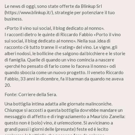
Le news di oggi, sono state offerte da Blinkup Srl
(https://www.blinkup.it/), strategie per potenziare il tuo
business.
«Porto il vino sui social, il blog dedicato al nonno».
I racconti dietro le quinte di Riccardo Fabbio «Porto il vino
sui social, il blog dedicato al nonno». Nella sua .idea di
racconto c’è tutto tranne il «rating» del vino. Le vigne, gli
alberi nodosi, le bollicine che salgono dal bicchiere e le storie
di famiglia. Quelle di quando un vino comincia a nascere
«perché ho pensato di farlo come lo faceva il nonno» odi
quando sboccia come un nuovo progetto. Il veneto Riccardo
Fabbio, 33 anni in dicembre, fa il barman da quando ne aveva
20.
Fonte: Corriere della Sera.
Una bottiglia intima adatta alle giornate malinconiche.
Chiunque si accosti a questa bottiglia dovrebbe mandare un
messaggio di affetto e di ringraziamento a Maurizio Zanella:
questo non è (solo) vino, è un’emozione. Si avvicinano a
grandi passi i giorni delle (presunte) feste ed è lecito