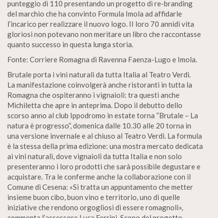
punteggio di 110 presentando un progetto di re-branding
del marchio che ha convinto Formula Imola ad affidarle
l’incarico per realizzare il nuovo logo. II loro 70 annidi vita
gloriosi non potevano non meritare un libro che raccontasse
quanto successo in questa lunga storia.
Fonte: Corriere Romagna di Ravenna Faenza-Lugo e Imola.
Brutale porta i vini naturali da tutta Italia al Teatro Verdi.
La manifestazione coinvolgerà anche ristoranti in tutta la
Romagna che ospiteranno i vignaioli: tra questi anche
Michiletta che apre in anteprima. Dopo il debutto dello
scorso anno al club Ippodromo in estate torna “Brutale – La
natura è progresso”, domenica dalle 10.30 alle 20 torna in
una versione invernale e al chiuso al Teatro Verdi. La formula
è la stessa della prima edizione: una mostra mercato dedicata
ai vini naturali, dove vignaioli da tutta Italia e non solo
presenteranno i loro prodotti che sarà possibile degustare e
acquistare. Tra le conferme anche la collaborazione con il
Comune di Cesena: «Si tratta un appuntamento che metter
insieme buon cibo, buon vino e territorio, uno di quelle
iniziative che rendono orgogliosi di essere romagnoli»,
commenta l’assessore Luca Ferrini. Scopo del progetto,