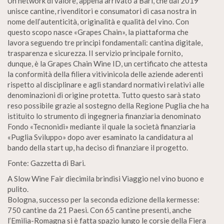
Un network di valore, appena arrivato a Bari, che dal 2019
unisce cantine, rivenditori e consumatori di casa nostra in
nome dell’autenticità, originalità e qualità del vino. Con
questo scopo nasce «Grapes Chain», la piattaforma che
lavora seguendo tre principi fondamentali: cantina digitale,
trasparenza e sicurezza. II servizio principale fornito,
dunque, è la Grapes Chain Wine ID, un certificato che attesta
la conformità della filiera vitivinicola delle aziende aderenti
rispetto al disciplinare e agli standard normativi relativi alle
denominazioni di origine protetta. Tutto questo sarà stato
reso possibile grazie al sostegno della Regione Puglia che ha
istituito lo strumento di ingegneria finanziaria denominato
Fondo «Tecnonidi» mediante il quale la società finanziaria
«Puglia Sviluppo» dopo aver esaminato la candidatura al
bando della start up, ha deciso di finanziare il progetto.
Fonte: Gazzetta di Bari.
A Slow Wine Fair diecimila brindisi Viaggio nel vino buono e
pulito.
Bologna, successo per la seconda edizione della kermesse:
750 cantine da 21 Paesi. Con 65 cantine presenti, anche
l’Emilia-Romagna si è fatta spazio lungo le corsie della Fiera