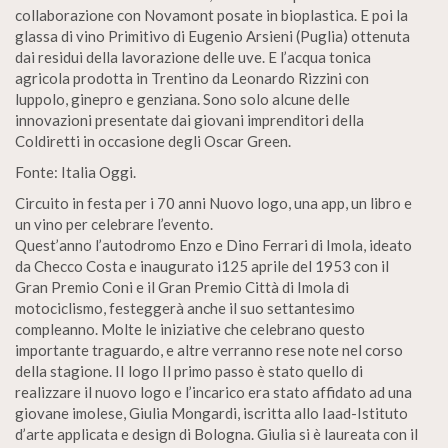
collaborazione con Novamont posate in bioplastica. E poi la
glassa di vino Primitivo di Eugenio Arsieni (Puglia) ottenuta
dai residui della lavorazione delle uve. E l’acqua tonica
agricola prodotta in Trentino da Leonardo Rizzini con
luppolo, ginepro e genziana. Sono solo alcune delle
innovazioni presentate dai giovani imprenditori della
Coldiretti in occasione degli Oscar Green.
Fonte: Italia Oggi.
Circuito in festa per i 70 anni Nuovo logo, una app, un libro e
un vino per celebrare l’evento.
Quest’anno l’autodromo Enzo e Dino Ferrari di Imola, ideato
da Checco Costa e inaugurato i125 aprile del 1953 con il
Gran Premio Coni e il Gran Premio Città di Imola di
motociclismo, festeggerà anche il suo settantesimo
compleanno. Molte le iniziative che celebrano questo
importante traguardo, e altre verranno rese note nel corso
della stagione. II logo Il primo passo è stato quello di
realizzare il nuovo logo e l’incarico era stato affidato ad una
giovane imolese, Giulia Mongardi, iscritta allo Iaad-Istituto
d’arte applicata e design di Bologna. Giulia si è laureata con il