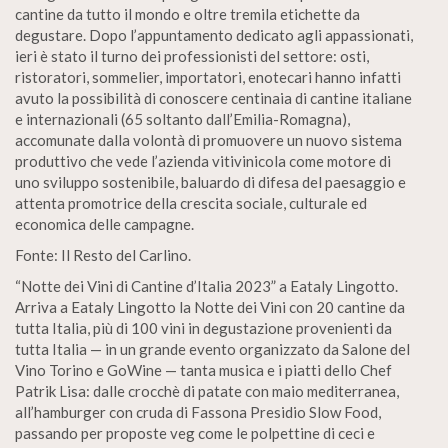
cantine da tutto il mondo e oltre tremila etichette da
degustare. Dopo l’appuntamento dedicato agli appassionati,
ieri è stato il turno dei professionisti del settore: osti,
ristoratori, sommelier, importatori, enotecari hanno infatti
avuto la possibilità di conoscere centinaia di cantine italiane
e internazionali (65 soltanto dall’Emilia-Romagna),
accomunate dalla volontà di promuovere un nuovo sistema
produttivo che vede l’azienda vitivinicola come motore di
uno sviluppo sostenibile, baluardo di difesa del paesaggio e
attenta promotrice della crescita sociale, culturale ed
economica delle campagne.
Fonte: Il Resto del Carlino.
“Notte dei Vini di Cantine d’Italia 2023” a Eataly Lingotto.
Arriva a Eataly Lingotto la Notte dei Vini con 20 cantine da
tutta Italia, più di 100 vini in degustazione provenienti da
tutta Italia — in un grande evento organizzato da Salone del
Vino Torino e GoWine — tanta musica e i piatti dello Chef
Patrik Lisa: dalle crocchè di patate con maio mediterranea,
all’hamburger con cruda di Fassona Presidio Slow Food,
passando per proposte veg come le polpettine di ceci e