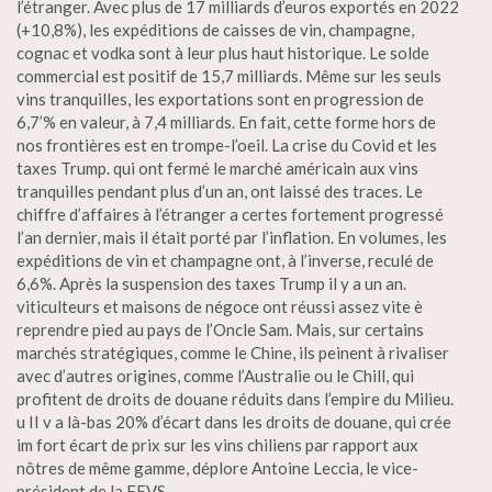
l’étranger. Avec plus de 17 milliards d’euros exportés en 2022
(+10,8%), les expéditions de caisses de vin, champagne,
cognac et vodka sont à leur plus haut historique. Le solde
commercial est positif de 15,7 milliards. Même sur les seuls
vins tranquilles, les exportations sont en progression de
6,7’% en valeur, à 7,4 milliards. En fait, cette forme hors de
nos frontières est en trompe-l’oeil. La crise du Covid et les
taxes Trump. qui ont fermé le marché américain aux vins
tranquilles pendant plus d’un an, ont laissé des traces. Le
chiffre d’affaires à l’étranger a certes fortement progressé
l’an dernier, mais il était porté par l’inflation. En volumes, les
expéditions de vin et champagne ont, à l’inverse, reculé de
6,6%. Après la suspension des taxes Trump il y a un an.
viticulteurs et maisons de négoce ont réussi assez vite è
reprendre pied au pays de l’Oncle Sam. Mais, sur certains
marchés stratégiques, comme le Chine, ils peinent à rivaliser
avec d’autres origines, comme l’Australie ou le Chill, qui
profitent de droits de douane réduits dans l’empire du Milieu.
u II v a là-bas 20% d’écart dans les droits de douane, qui crée
im fort écart de prix sur les vins chiliens par rapport aux
nôtres de même gamme, déplore Antoine Leccia, le vice-
président de la FEVS.