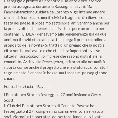
Casteggio è pronto a riproporre il Talento d’oro, storico
premio assegnato durante la Rassegna dei vini. Ma
l’amministrazione guidata da Lorenzo Vigo intende andare
oltre nel riconoscere meriti civici e traguardi di rilievo: con la
festa del paese, il prossimo settembre, arriveranno anche per
la prima volta le benemerenze civiche e pure un premio per i
centenari. L’IDEA «Pensavamo alle benemerenze già da due
anni, ma il covid ci ha rallentati — spiega il primo cittadino a
proposito della novità- Si tratta di un premio che la nostra
città non ha mai avuto e che ci sembra importante verso
cittadini, associazioni o imprese che si sono distinti nella
comunità». Archiviata l’emergenza, il ritorno alla normalità
riporta con sé anche il progetto che era stato accantonato. Il
regolamento è ancora in bozza, ma i prossimi passaggi sono
chiari.
Fonte: Provincia – Pavese,
l Buttafuoco Storico festeggia i 27 anni insieme a Gerry
Scotti.
Il Club del Buttafuoco Storico di Canneto Pavese ha
festeggiato il 27° compleanno con un evento, riservato a
soci, giornalisti e operatori del settore, lunedì allo Hyatt