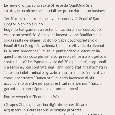
Le news di oggi, sono state offerte da QuidQuid Srls
strategie tecniche commerciali per potenziare il tuo business.
Territorio, collaborazione e valori condivisi: Feudi di San
Gregorio è vino al vino.
Eugenio Fatigante is a sostenibilità, più che un costo, può
essere un beneficio. Aduso per impostazione familiare alla
olida realtà dei numeri, Antonio Capaldo, proprietario di
Feudi di San Gregorio, azienda familiare vitivinicola divenuta
in 36 anni leader nel Sud Italia, punta dritto al cuore della
questione: «Sa cosa più mi ha sorpreso del nostro progetto di
sostenibilità? Le risposte avute dai 20 dipendenti, stagionali
o a termine, i cui contratti negli anni sono stati trasformati in
“a tempo indeterminato’; grazie a uno strumento innovativo
come il contratto “Banca ore”: quando lavorano di più
accumulano ore che poi sono restituite nei periodi “fiacchi’;
garantendo uno stipendio costante nei mesi.
Fonte: Avvenire L’Economia civile.
«Grapes Chain», la cantina digitale per certificare e
acquistare in sicurezza vini di origine protetta.