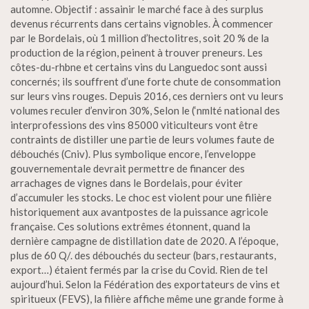
automne. Objectif : assainir le marché face à des surplus
devenus récurrents dans certains vignobles. À commencer
par le Bordelais, où 1 million d’hectolitres, soit 20 % de la
production de la région, peinent à trouver preneurs. Les
côtes-du-rhbne et certains vins du Languedoc sont aussi
concernés; ils souffrent d’une forte chute de consommation
sur leurs vins rouges. Depuis 2016, ces derniers ont vu leurs
volumes reculer d’environ 30%, Selon le (‘nmlté national des
interprofessions des vins 85000 viticulteurs vont être
contraints de distiller une partie de leurs volumes faute de
débouchés (Cniv). Plus symbolique encore, l’enveloppe
gouvernementale devrait permettre de financer des
arrachages de vignes dans le Bordelais, pour éviter
d’accumuler les stocks. Le choc est violent pour une filière
historiquement aux avantpostes de la puissance agricole
française. Ces solutions extrêmes étonnent, quand la
dernière campagne de distillation date de 2020. A l’époque,
plus de 60 Q/. des débouchés du secteur (bars, restaurants,
export…) étaient fermés par la crise du Covid. Rien de tel
aujourd’hui. Selon la Fédération des exportateurs de vins et
spiritueux (FEVS), la filière affiche même une grande forme à