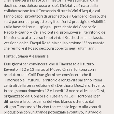
che ne metteranno sotto i riflettori la versatilità, in ogni
declinazione: dolce, rosso e rosè. L’iniziativa è nata dalla
collaborazione tra il Consorzio di tutela Vini d’Acqui, a cui
fanno capo i produttori di Brachetto, e il Gambero Rosso, che
sarà partner del progetto e gli conferirà prestigio e visibilità.
«Alla base del tour — spiega il presidente del Consorzio
Paolo Ricagno — c’è la volontà di promuovere il territorio del
Monferrato attraverso i suoi vini: il Brachetto nella classica
versione dolce, l’Acqui Rosè, sia nella versione *** spumante
che fermo, e il Rosso secco, riscoperto negli ultimi anni.
Fonte: Stampa Alessandria.
Due giorni per convincersi che il Timorasso è il futuro.
L’evento il 12 e 13 marzo al Museo Orsi a Tortona con i
produttori dei Colli Due giorni per convincersi che il
Timorasso è il futuro. Territorio e longevità saranno i temi
centrali della terza edizione di «Derthona Due.Zero, l’evento
in programma domenica 12 e lunedì 13 marzo al Museo Orsi,
organizzato dal Consorzio Tutela Vini Colli Tortonesi per
diffondere la conoscenza del vino bianco ottenuto dal
vitigno Timorasso. Un vino fortemente legato alla zona di
produzione con un grande potenziale evolutivo, in grado di