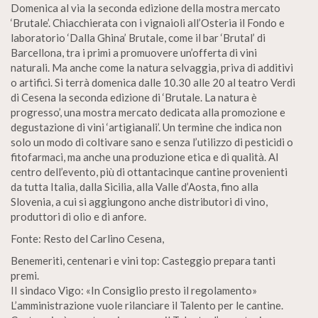
Domenica al via la seconda edizione della mostra mercato
‘Brutale’. Chiacchierata con i vignaioli all’Osteria il Fondo e
laboratorio ‘Dalla Ghina’ Brutale, come il bar ‘Brutal’ di
Barcellona, tra i primi a promuovere un’offerta di vini
naturali. Ma anche come la natura selvaggia, priva di additivi
o artifici. Si terrà domenica dalle 10.30 alle 20 al teatro Verdi
di Cesena la seconda edizione di ‘Brutale. La natura è
progresso’, una mostra mercato dedicata alla promozione e
degustazione di vini ‘artigianali’. Un termine che indica non
solo un modo di coltivare sano e senza l’utilizzo di pesticidi o
fitofarmaci, ma anche una produzione etica e di qualità. Al
centro dell’evento, più di ottantacinque cantine provenienti
da tutta Italia, dalla Sicilia, alla Valle d’Aosta, fino alla
Slovenia, a cui si aggiungono anche distributori di vino,
produttori di olio e di anfore.
Fonte: Resto del Carlino Cesena,
Benemeriti, centenari e vini top: Casteggio prepara tanti
premi.
II sindaco Vigo: «In Consiglio presto il regolamento»
L’amministrazione vuole rilanciare il Talento per le cantine.