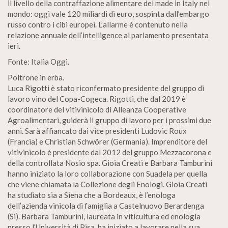
il livello della contraffazione alimentare del made in Italy nel
mondo: oggi vale 120 miliardi di euro, sospinta dall’embargo
russo contro i cibi europei. L’allarme è contenuto nella
relazione annuale dell’intelligence al parlamento presentata
ieri.
Fonte: Italia Oggi.
Poltrone in erba.
Luca Rigotti è stato riconfermato presidente del gruppo di
lavoro vino del Copa-Cogeca. Rigotti, che dal 2019 è
coordinatore del vitivinicolo di Alleanza Cooperative
Agroalimentari, guiderà il gruppo di lavoro per i prossimi due
anni. Sarà affiancato dai vice presidenti Ludovic Roux
(Francia) e Christian Schwörer (Germania). Imprenditore del
vitivinicolo è presidente dal 2012 del gruppo Mezzacorona e
della controllata Nosio spa. Gioia Creati e Barbara Tamburini
hanno iniziato la loro collaborazione con Suadela per quella
che viene chiamata la Collezione degli Enologi. Gioia Creati
ha studiato sia a Siena che a Bordeaux, è l’enologa
dell’azienda vinicola di famiglia a Castelnuovo Berardenga
(Si). Barbara Tamburini, laureata in viticultura ed enologia
presso l’Università di Pisa, ha iniziato a lavorare nella sua