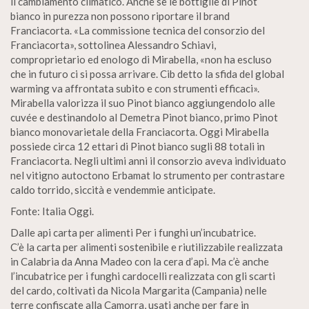
il cambiamento climatico. Anche se le bottiglie di Pinot
bianco in purezza non possono riportare il brand
Franciacorta. «La commissione tecnica del consorzio del
Franciacorta», sottolinea Alessandro Schiavi,
comproprietario ed enologo di Mirabella, «non ha escluso
che in futuro ci si possa arrivare. Cib detto la sfida del global
warming va affrontata subito e con strumenti efficaci».
Mirabella valorizza il suo Pinot bianco aggiungendolo alle
cuvée e destinandolo al Demetra Pinot bianco, primo Pinot
bianco monovarietale della Franciacorta. Oggi Mirabella
possiede circa 12 ettari di Pinot bianco sugli 88 totali in
Franciacorta. Negli ultimi anni il consorzio aveva individuato
nel vitigno autoctono Erbamat lo strumento per contrastare
caldo torrido, siccità e vendemmie anticipate.
Fonte: Italia Oggi.
Dalle api carta per alimenti Per i funghi un’incubatrice.
C’è la carta per alimenti sostenibile e riutilizzabile realizzata
in Calabria da Anna Madeo con la cera d’api. Ma c’è anche
l’incubatrice per i funghi cardocelli realizzata con gli scarti
del cardo, coltivati da Nicola Margarita (Campania) nelle
terre confiscate alla Camorra, usati anche per fare in