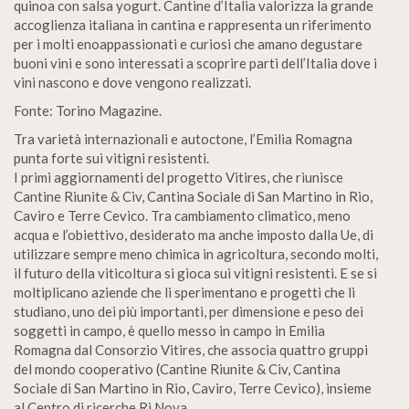
quinoa con salsa yogurt. Cantine d’Italia valorizza la grande
accoglienza italiana in cantina e rappresenta un riferimento
per i molti enoappassionati e curiosi che amano degustare
buoni vini e sono interessati a scoprire parti dell’Italia dove i
vini nascono e dove vengono realizzati.
Fonte: Torino Magazine.
Tra varietà internazionali e autoctone, l’Emilia Romagna
punta forte sui vitigni resistenti.
I primi aggiornamenti del progetto Vitires, che riunisce
Cantine Riunite & Civ, Cantina Sociale di San Martino in Rio,
Caviro e Terre Cevico. Tra cambiamento climatico, meno
acqua e l’obiettivo, desiderato ma anche imposto dalla Ue, di
utilizzare sempre meno chimica in agricoltura, secondo molti,
il futuro della viticoltura si gioca sui vitigni resistenti. E se si
moltiplicano aziende che li sperimentano e progetti che li
studiano, uno dei più importanti, per dimensione e peso dei
soggetti in campo, è quello messo in campo in Emilia
Romagna dal Consorzio Vitires, che associa quattro gruppi
del mondo cooperativo (Cantine Riunite & Civ, Cantina
Sociale di San Martino in Rio, Caviro, Terre Cevico), insieme
al Centro di ricerche Ri.Nova.