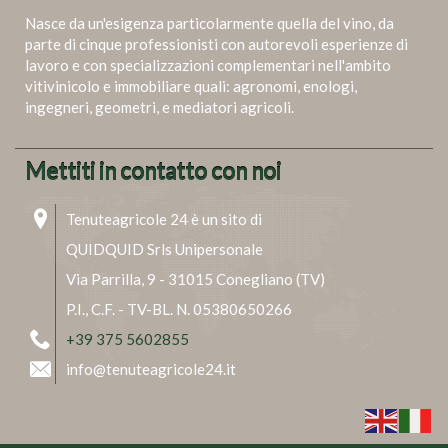
Nasce da un'esigenza particolarmente quella del vino, da
parte di cinque professionisti con autorevoli esperienze di
lavoro e con specializzazioni complementari nell'ambito
vitivinicolo e immobiliare quali: agronomi, enologi,
ingegneri, geometri, e mediatori agricoli.
Mettiti in contatto con noi
Tenuteagricole 24 è un sito di
QUIDQUID Srls Unipersonale
Via Parrilla, 9 - 31015 Conegliano (TV)
P.I., C.F. - TV-BL. N. 05380650266
+39 375 5602855
info@tenuteagricole24.it