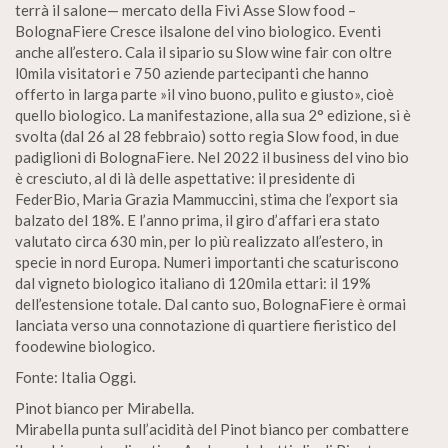
terrà il salone— mercato della Fivi Asse Slow food –
BolognaFiere Cresce ilsalone del vino biologico. Eventi
anche all’estero. Cala il sipario su Slow wine fair con oltre
l0mila visitatori e 750 aziende partecipanti che hanno
offerto in larga parte »il vino buono, pulito e giusto», cioè
quello biologico. La manifestazione, alla sua 2° edizione, si è
svolta (dal 26 al 28 febbraio) sotto regia Slow food, in due
padiglioni di BolognaFiere. Nel 2022 il business del vino bio
è cresciuto, al di là delle aspettative: il presidente di
FederBio, Maria Grazia Mammuccini, stima che l’export sia
balzato del 18%. E l’anno prima, il giro d’affari era stato
valutato circa 630 min, per lo più realizzato all’estero, in
specie in nord Europa. Numeri importanti che scaturiscono
dal vigneto biologico italiano di 120mila ettari: il 19%
dell’estensione totale. Dal canto suo, BolognaFiere è ormai
lanciata verso una connotazione di quartiere fieristico del
foodewine biologico.
Fonte: Italia Oggi.
Pinot bianco per Mirabella.
Mirabella punta sull’acidità del Pinot bianco per combattere