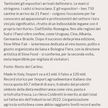
Tantissimi gli espositori arrivati dall’estero. Le mani si
stringono. I calici si incrociano. E gli espositori – ben 750
cantine in arrivo da 21 Paesi – colgono l’occasione per far
conoscere ad appassionati e professionisti del settore i loro
vini più significativi, «frutto di un indissolubile legame con il
proprio territorio». Dall’Emilia-Romagna, fino alle regioni del
Sud e i Paesi oltre confine, come Uruguay, Cina, Albania,
Germania e Brasile. Dopo il successo della prima edizione,
Slow Wine Fair – la kermesse dedicata al vino buono, pulito e
giusto organizzata da Sana e Bologna Fiere, con la direzione
artistica di Slow Food – si conferma, per la seconda volta,
meta imperdibile per migliaia di visitatori.
Fonte: Resto del Carlino.
Made in Italy, l’export va a 61 mld. Il falso a 120 mld.
Record storico per l’export agroalimentare italiano che
tocca quota 60,7 miliardi di euro, trainato dai prodotti
simbolo della dieta mediterranea come vino, pasta e
ortofrutta fresca. Lo rileva Coldiretti in merito ai dati Istat
sul fatturato dell’Industria nel 2022. L’organizzazione
agricola sottolinea come abbia raggiunto livelli record anche