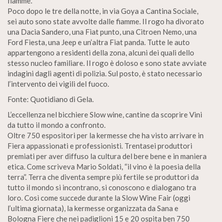
fiamme.
Poco dopo le tre della notte, in via Goya a Cantina Sociale,
sei auto sono state avvolte dalle fiamme. Il rogo ha divorato
una Dacia Sandero, una Fiat punto, una Citroen Nemo, una
Ford Fiesta, una Jeep e un’altra Fiat panda. Tutte le auto
appartengono a residenti della zona, alcuni dei quali dello
stesso nucleo familiare. Il rogo è doloso e sono state avviate
indagini dagli agenti di polizia. Sul posto, è stato necessario
l’intervento dei vigili del fuoco.
Fonte: Quotidiano di Gela.
L’eccellenza nel bicchiere Slow wine, cantine da scoprire Vini
da tutto il mondo a confronto.
Oltre 750 espositori per la kermesse che ha visto arrivare in
Fiera appassionati e professionisti. Trentasei produttori
premiati per aver diffuso la cultura del bere bene e in maniera
etica. Come scriveva Mario Soldati, “il vino è la poesia della
terra”. Terra che diventa sempre più fertile se produttori da
tutto il mondo si incontrano, si conoscono e dialogano tra
loro. Così come succede durante la Slow Wine Fair (oggi
l’ultima giornata), la kermesse organizzata da Sana e
Bologna Fiere che nei padiglioni 15 e 20 ospita ben 750