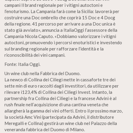
campani Il brand regionale per i vitigni autoctoni e
l’enoturismo. La Campania farà come la Sicilia: lavorerà per
costruire una Doc ombrello che coprirà 15 Doc e 4 Docg
della regione. 41 percorso per arrivare a una Doc unica è
stato già avviato», annuncia a ItaliaOggi l’assessore della
Campania Nicola Caputo. «Dobbiamo valorizzare i vitigni
autoctoni, promuovendo i percorsi enoturistici e investendo
sul branding regionale per rafforzare l’identità e la
riconoscibilità dei vini campani.
Fonte: Italia Oggi.
Un wine club nella Fabbrica del Duomo.
La newco di Collina dei Ciliegi mette in cassaforte tre dei
sette min di euro raccolti dagli investitori, da utilizzare per
rilevare i123,4% di Collina dei Ciliegi Invest. Intanto, la
partnership fra Collina dei Ciliegi e la francese Advini è al
rush finale nell’acquisizione di una cantina veneta che
allargherà la gamma dei vini offerti. Entro il prossimo marzo,
la società Amc Vini (partecipata da Advini, il distributore
Meregalli e Collina) gestirà un wine club nel Palazzo della
veneranda fabbrica del Duomo di Milano.