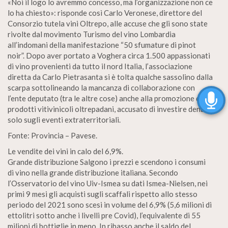
«Noi il logo lo avremmo concesso, ma l’organizzazione non ce
lo ha chiesto»: risponde così Carlo Veronese, direttore del
Consorzio tutela vini Oltrepo, alle accuse che gli sono state
rivolte dal movimento Turismo del vino Lombardia
all’indomani della manifestazione “50 sfumature di pinot
noir”. Dopo aver portato a Voghera circa 1.500 appassionati
di vino provenienti da tutto il nord Italia, l’associazione
diretta da Carlo Pietrasanta si è tolta qualche sassolino dalla
scarpa sottolineando la mancanza di collaborazione con
l’ente deputato (tra le altre cose) anche alla promozione dei
prodotti vitivinicoli oltrepadani, accusato di investire denaro
solo sugli eventi extraterritoriali.
Fonte: Provincia – Pavese.
Le vendite dei vini in calo del 6,9%.
Grande distribuzione Salgono i prezzi e scendono i consumi
di vino nella grande distribuzione italiana. Secondo
l’Osservatorio del vino Uiv-Ismea su dati Ismea-Nielsen, nei
primi 9 mesi gli acquisti sugli scaffali rispetto allo stesso
periodo del 2021 sono scesi in volume del 6,9% (5,6 milioni di
ettolitri sotto anche i livelli pre Covid), l’equivalente di 55
milioni di bottiglie in meno. In ribasso anche il saldo del