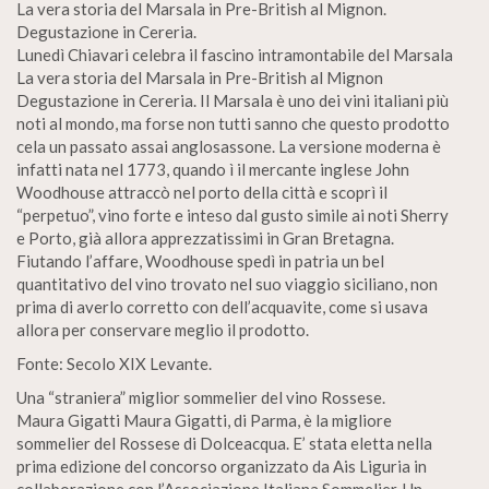
La vera storia del Marsala in Pre-British al Mignon.
Degustazione in Cereria.
Lunedì Chiavari celebra il fascino intramontabile del Marsala
La vera storia del Marsala in Pre-British al Mignon
Degustazione in Cereria. Il Marsala è uno dei vini italiani più
noti al mondo, ma forse non tutti sanno che questo prodotto
cela un passato assai anglosassone. La versione moderna è
infatti nata nel 1773, quando ì il mercante inglese John
Woodhouse attraccò nel porto della città e scoprì il
“perpetuo”, vino forte e inteso dal gusto simile ai noti Sherry
e Porto, già allora apprezzatissimi in Gran Bretagna.
Fiutando l’affare, Woodhouse spedì in patria un bel
quantitativo del vino trovato nel suo viaggio siciliano, non
prima di averlo corretto con dell’acquavite, come si usava
allora per conservare meglio il prodotto.
Fonte: Secolo XIX Levante.
Una “straniera” miglior sommelier del vino Rossese.
Maura Gigatti Maura Gigatti, di Parma, è la migliore
sommelier del Rossese di Dolceacqua. E’ stata eletta nella
prima edizione del concorso organizzato da Ais Liguria in