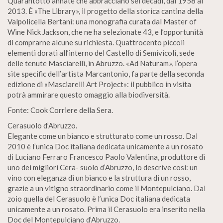
Quarantotto annate che abbracciano sei decadi, dal 1958 al
2013. È «The Library», il progetto della storica cantina della
Valpolicella Bertani: una monografia curata dal Master of
Wine Nick Jackson, che ne ha selezionate 43, e l’opportunità
di comprarne alcune su richiesta. Quattrocento piccoli
elementi dorati all’interno del Castello di Semivicoli, sede
delle tenute Masciarelli, in Abruzzo. «Ad Naturam», l’opera
site specific dell’artista Marcantonio, fa parte della seconda
edizione di «Masciarelli Art Project»: il pubblico in visita
potrà ammirare questo omaggio alla biodiversità.
Fonte: Cook Corriere della Sera.
Cerasuolo d’Abruzzo.
Elegante come un bianco e strutturato come un rosso. Dal
2010 è l’unica Doc italiana dedicata unicamente a un rosato
di Luciano Ferraro Francesco Paolo Valentina, produttore di
uno dei migliori Cera- suolo d’Abruzzo, lo descrive così: un
vino con eleganza di un bianco e la struttura di un rosso,
grazie a un vitigno straordinario come il Montepulciano. Dal
zoio quella del Cerasuolo è l’unica Doc italiana dedicata
unicamente a un rosato. Prima il Cerasuolo era inserito nella
Doc del Montepulciano d’Abruzzo.