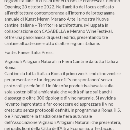
regioni italiane. A cura di Roberto Bosi e Francesca Chiorino.
Opening 28 ottobre 2022. Nell’ambito del focus dedicato
all’architettura contemporanea all’interno del programma
annuale di Kunst Meran Merano Arte, la mostra Nuove
cantine italiane – Territori e architetture, sviluppata in
collaborazione con CASABELLA e Merano WineFestival,
offre una panoramica di questi edifici, presentando tre
cantine altoatesine e otto di altre regioni italiane.
Fonte: Paese Italia Press.
Vignaioli Artigiani Naturali in Fiera Cantine da tutta Italia a
Roma.
Cantine da tutta Italia a Roma il primo week-end di novembre
per presentare e far degustare il “vino spontaneo” senza
protocolli predefiniti. Un filosofia produttiva basata sulla
sola sostenibilità ambientale che vedrà sfilare sui banchi
d’assaggio oltre 300 tipologie di vino naturale. Si avvicina
l’evento improntato a far conoscere ed apprezzare il vino
cresciuto senza protocolli definiti, In programma a Roma, il 5,
6 e 7 novembre la tradizionale fiera autunnale
dell’Associazione Vignaioli Artigiani Naturali che presenterà,
nei padiglioni della Città dell’Altra Economia, a Testaccio,