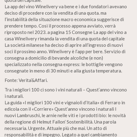
quota del capitale.
La app del vino Winelivery va bene e i due fondatori avevano
deciso di procedere con la vendita di una quota. ma
l’instabilità della situazione macro economica suggerisce di
prendere tempo. Così il processo appena avviato, verrà
riproposto nel 2023. a pagina 15 Consegne La app del vino a
casa Winelivery rimanda la vendita di una quota del capitale
La società milanese ha deciso di aprire all’ingresso di nuovi
soci il prossimo anno. Winelivery è l’app per bere. Servizio di
consegna a domicilio di bevande alcoliche (e non)
specializzato nella consegna express: le bottiglie vengono
consegnate in meno di 30 minuti e alla giusta temperatura.
Fonte: Verita’&Affari.
Tra i migliori 100 ci sono i vini naturali – Quest’anno vincono
i naturali.
La guida «I migliori 100 vini e vignaioli d’Italia» di Ferraro in
edicola con il «Corriere» Quest’anno vincono i naturali I
nuovi Lambruschi, le arnie nelle viti e i prodotti bio: le novità
della regione di Helmut Fallon’ Sostenibilità. Una parola
necessaria. Urgente. Attuale più che mai. Un atto di
responsabilità e di impegno. Legato a quel cambiamento