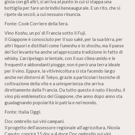
gioia con gli altri, si arriva al punto in cui si stappa una
bottiglia per fare un brindisi beneaugurale. E un rito, che si
ripete da secoli, a cui nessuno rinuncia.
Fonte: Cook Corriere della Sera.
Vino Koshu, un po’ di Francia sotto il Fuji.
Il Giappone è conosciuto per il suo sakè, per la sua birra, per
altri liquori e distillati come l’umeshu e lo shochu, ma il paese
del Sol levante ha anche un’apprezzata tradizione in fatto di
whisky. L’arcipelago orientale, con il suo clima umido e le
frequenti e abbondanti piogge, non è però una terra ideale
per il vino. Eppure, la vitivinicoltura si sta facendo largo
anche nei dintorni di Tokyo, grazie a particolari tecniche di
coltivazione della vite e a un’esperienza che arriva
direttamente dalla Francia. Da tutto questo è nato il koshu, il
vino più emblematico del Giappone, che anno dopo anno sta
guadagnando popolarità in patria e nel mondo.
Fonte: Italia Oggi.
Doc ombrello sui vini campani.
Il progetto dell’assessore regionale all’agricoltura, Nicola
Caputo: coprirà 15 doc e 4 docg Doc ombrello sui vini