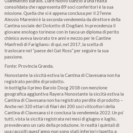
Gianmatteo Baralis. Dare nuovo slancio a una realtà
consolidata che rappresenta 89 soci conferitori è la sua
missione. Quella che si è appena conclusa per il 27enne
Alessio Marenini è la seconda vendemmia da direttore della
Cantina sociale del Dolcetto di Dogliani. In precedenza il
giovane enologo torinese con in tasca un diploma di perito
chimico aveva lavorato tre anni e mezzo per le Cantine
Manfredi di Farigliano: di qui, nel 2017, la scelta di
traslocare nel “paese dei Gat Ross” per seguire la sua
passione.
Fonte: Provincia Granda.
Nonostante la siccità estiva la Cantina di Clavesana non ha
registrato perdite di prodotto.
In bottiglia il primo Barolo Docg 2018 con menzione
geografica aggiuntiva Rayera Nonostante la siccità estiva la
Cantina di Clavesana non ha registrato perdite di prodotto –
Anche nei 320 ettari di filari dei 200 soci viticoltori della
Cantina di Clavesana si è conclusa la vendemmia 2022. Un po’
tutti, vista la siccità registrata nei mesi di giugno e luglio,
prevedevano un calo della produzione. In realtà i quintali di
uva raccolti quest’anno non sono stati inferiori rispetto a