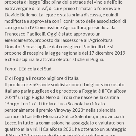
proposta di legge “disciplina delle strade del vino e dell’olio
extravergine di oliva”, di cui è primo firmatario l’onorevole
Davide Bellomo. La legge è stata prima discussa, e quindi
modificata e approvata con il contributo delle associazioni di
categoria in IV Commissione Agricoltura, presieduta da
Francesco Paolicelli. Oggi è stato approvato un
emendamento, proposto dall’assessore all’Agricoltura
Donato Pentassuglia e dal consigliere Paolicelli che si
propone di recepire la legge regionale del 17 dicembre 2019
e che disciplina le attività oleoturistiche in Puglia.
Fonte: L’Edicola del Sud.
E’ di Foggia il rosato migliore d’Italia.
II produttore: «Grande soddisfazione» Il miglior vino rosato
italiano parla pugliese ed è prodotto a Foggia: è il “CalaRosa
2021”, un Igp Puglia Nero di Troia che nasce nella cantina
“Borgo Turrito”. Il titolare Luca Scapola ha ritirato
personalmente il premio Vinoway 2023″ nella splendida
cornice di Castello Monaci a Salice Salentino, in provincia di
Lecce. In tutto la commissione ha assaggiato e valutato ben
quattro mila vini. Il CalaRosa 2021 ha ottenuto un punteggio
di 97 su 100, occupando il gradino più alto del podio. «E