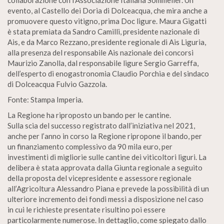
collaborazione con l’Associazione Italiana Sommelier. Un
evento, al Castello dei Doria di Dolceacqua, che mira anche a
promuovere questo vitigno, prima Doc ligure. Maura Gigatti
è stata premiata da Sandro Camilli, presidente nazionale di
Ais, e da Marco Rezzano, presidente regionale di Ais Liguria,
alla presenza del responsabile Ais nazionale dei concorsi
Maurizio Zanolla, dal responsabile ligure Sergio Garreffa,
dell’esperto di enogastronomia Claudio Porchia e del sindaco
di Dolceacqua Fulvio Gazzola.
Fonte: Stampa Imperia.
La Regione ha riproposto un bando per le cantine.
Sulla scia del successo registrato dall’iniziativa nel 2021,
anche per l’anno in corso la Regione ripropone il bando, per
un finanziamento complessivo da 90 mila euro, per
investimenti di migliorie sulle cantine dei viticoltori liguri. La
delibera è stata approvata dalla Giunta regionale a seguito
della proposta del vicepresidente e assessore regionale
all’Agricoltura Alessandro Piana e prevede la possibilità di un
ulteriore incremento dei fondi messi a disposizione nel caso
in cui le richieste presentate risultino poi essere
particolarmente numerose. In dettaglio, come spiegato dallo