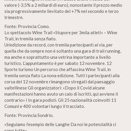
valore (-3,5% a 2 miliardi di euro), nonostante il prezzo medio
sia progressivamente lievitato del +7% nel secondo e terzo
trimestre.
Fonte: Provincia Como.
Lo spettacolo Wine Trail «Stupore per 3mila atleti» – Wine
Trail, in tremila senza fiato.
Un’edizione da record, con tremila partecipanti al via, per
quella che da sempre non è soltanto una gara di trail running,
ma anche e soprattutto una vetrina importante a livello
turistico. L’appuntamento è per sabato 12 novembre. 12
Sporte turismo Un percorso che affascina Wine Trail, in
tremila senza fiato La nona edizione. Tutti i partecipanti alla
corsa del 12 novembre rimangono stregati dal paesaggio
valtellinese Gli organizzatori: «Dopo il Covid alcune
manifestazioni hanno avuto un calo di iscritti, qui avviene il
contrario» I In gara podisti. Gli 25 nazionalità coinvolti 11
Comuni e 400 volontari lungo il tracciato.
Fonte: Provincia Sondrio.
«Seguiamo l’esempio delle Langhe Da noi le potenzialità ci
sono tutte».