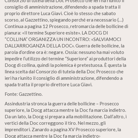
Consorzio di tutela della Doc Prosecco che ieri ha riunito íl
consiglio di amministrazione, difendendo a spada tratta il
proprio direttore Luca Giavi. Cioè lo stesso che sabato
scorso, al Gazzettino, spiegando perché era necessario (…)
Continua a pagina 12 Prosecco, retromarcia delle bollicine di
pianura: «Il termine Superiore esiste». LA DOCG DI
“COLLINA” ORGANIZZA UN INCONTRO: «SALVIAMOCI
DALL’ARROGANZA DELLA DOC». Guerra delle bollicine, la
parola d’ordine ora è: negare. Ossia: nessuno ha mai voluto
impedire l’utilizzo del termine “Superiore” ai produttori della
Docg di collina, quindi la polemica è pretestuosa. È questa la
linea scelta dal Consorzio di tutela della Doc Prosecco che
ieri ha riunito il consiglio di amministrazione, difendendo a
spada tratta il proprio direttore Luca Giavi.
Fonte: Gazzettino.
Assindustria stronca la guerra delle bollicine – Prosecco
superiore, la Docg attacca mentre la Doc fa marcia indietro.
Da un lato, la Docg si prepara alla mobilitazione. Dall’altro, i
vertici della Doc correggono il tiro. Nel mezzo, gli
imprenditori. Zanardo a pagina XV Prosecco superiore, la
Docg attacca mentre la Doc fa marcia indietro›