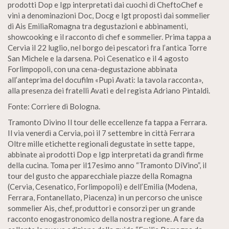
prodotti Dop e Igp interpretati dai cuochi di CheftoChef e
vini a denominazioni Doc, Docg e Igt proposti dai sommelier
di Ais EmiliaRomagna tra degustazioni e abbinamenti,
showcooking e il racconto di chef e sommelier. Prima tappa a
Cervia il 22 luglio, nel borgo dei pescatori fra l’antica Torre
San Michele e la darsena. Poi Cesenatico e il 4 agosto
Forlimpopoli, con una cena-degustazione abbinata
all’anteprima del docufilm «Pupi Avati: la tavola racconta»,
alla presenza dei fratelli Avati e del regista Adriano Pintaldi.
Fonte: Corriere di Bologna.
Tramonto Divino Il tour delle eccellenze fa tappa a Ferrara.
Il via venerdì a Cervia, poi il 7 settembre in città Ferrara
Oltre mille etichette regionali degustate in sette tappe,
abbinate ai prodotti Dop e Igp interpretati da grandi firme
della cucina. Toma per il17esimo anno “Tramonto DiVino”, il
tour del gusto che apparecchiale piazze della Romagna
(Cervia, Cesenatico, Forlimpopoli) e dell’Emilia (Modena,
Ferrara, Fontanellato, Piacenza) in un percorso che unisce
sommelier Ais, chef, produttori e consorzi per un grande
racconto enogastronomico della nostra regione. A fare da