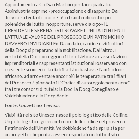
Appuntamento a Col San Martino per fare quadrato›
Assindustria esprime «preoccupazione e disappunto Da
Treviso si tenta di ricucire: «Un fraintendimento» per
polemiche del tutto inopportune, serve dialogo» IL
PRESIDENTE SERENA: «RITROVARE L’UNITA D’INTENTI:
L’ATTUALE VALORE DEL PROSECCO E UN PATRIMONIO
DAVVERO INVIDIABILE». Da un lato, cantine e viticoltori
della Docg si preparano alla mobilitazione. Dall’altro, i
vertici della Doc correggono il tiro. Nel mezzo, associazioni
imprenditoriali e rappresentanti istituzionali osservano con
crescente sconcerto la diatriba. Non bastasse l’anticiclone
africano, ad arroventare ancor più le temperature tra i filari
del Prosecco è piombato il “Codice di autoregolamentazione”
tra i tre consorzi di tutela: la Doc, la Docg Conegliano e
Valdobbiadene e la Docg Asolo.
Fonte: Gazzettino Treviso.
Viabilità nel sito Unesco, nasce il polo logistico delle Colline.
Un polo logistico green nel cuore delle colline del prosecco
Patrimonio dell’Umanità. Valdobbiadene fa da apripista per
un progetto che punta a essere esportato in tutto il sito