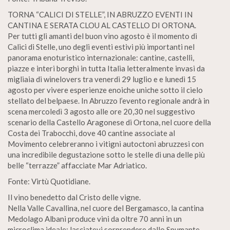
TORNA “CALICI DI STELLE”, IN ABRUZZO EVENTI IN
CANTINA E SERATA CLOU AL CASTELLO DI ORTONA.
Per tutti gli amanti del buon vino agosto è il momento di
Calici di Stelle, uno degli eventi estivi più importanti nel
panorama enoturistico internazionale: cantine, castelli,
piazze e interi borghi in tutta Italia letteralmente invasi da
migliaia di winelovers tra venerdì 29 luglio e e lunedì 15
agosto per vivere esperienze enoiche uniche sotto il cielo
stellato del belpaese. In Abruzzo l’evento regionale andrà in
scena mercoledì 3 agosto alle ore 20,30 nel suggestivo
scenario della Castello Aragonese di Ortona, nel cuore della
Costa dei Trabocchi, dove 40 cantine associate al
Movimento celebreranno i vitigni autoctoni abruzzesi con
una incredibile degustazione sotto le stelle di una delle più
belle “terrazze” affacciate Mar Adriatico.
Fonte: Virtù Quotidiane.
Il vino benedetto dal Cristo delle vigne.
Nella Valle Cavallina, nel cuore del Bergamasco, la cantina
Medolago Albani produce vini da oltre 70 anni in un
microclima ideale: lasciatevi sorprendere dallo Spumante