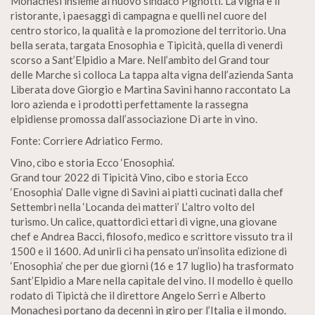
Monachesi insieme al nuovo sindaco Pignotti. La vigna e il
ristorante, i paesaggi di campagna e quelli nel cuore del
centro storico, la qualità e la promozione del territorio. Una
bella serata, targata Enosophia e Tipicità, quella di venerdì
scorso a Sant’Elpidio a Mare. Nell’ambito del Grand tour
delle Marche si colloca La tappa alta vigna dell’azienda Santa
Liberata dove Giorgio e Martina Savini hanno raccontato La
loro azienda e i prodotti perfettamente la rassegna
elpidiense promossa dall’associazione Di arte in vino.
Fonte: Corriere Adriatico Fermo.
Vino, cibo e storia Ecco ‘Enosophia’.
Grand tour 2022 di Tipicità Vino, cibo e storia Ecco
‘Enosophia’ Dalle vigne di Savini ai piatti cucinati dalla chef
Settembri nella ‘Locanda dei matteri’ L’altro volto del
turismo. Un calice, quattordici ettari di vigne, una giovane
chef e Andrea Bacci, filosofo, medico e scrittore vissuto tra il
1500 e il 1600. Ad unirli ci ha pensato un’insolita edizione di
‘Enosophia’ che per due giorni (16 e 17 luglio) ha trasformato
Sant’Elpidio a Mare nella capitale del vino. II modello è quello
rodato di Tipictà che il direttore Angelo Serri e Alberto
Monachesi portano da decenni in giro per l’Italia e il mondo.