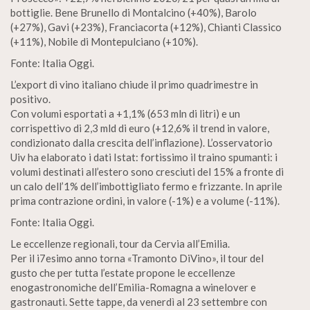
bottiglie. Bene Brunello di Montalcino (+40%), Barolo
(+27%), Gavi (+23%), Franciacorta (+12%), Chianti Classico
(+11%), Nobile di Montepulciano (+10%).
Fonte: Italia Oggi.
L’export di vino italiano chiude il primo quadrimestre in
positivo.
Con volumi esportati a +1,1% (653 mln di litri) e un
corrispettivo di 2,3 mld di euro (+12,6% il trend in valore,
condizionato dalla crescita dell’inflazione). L’osservatorio
Uiv ha elaborato i dati Istat: fortissimo il traino spumanti: i
volumi destinati all’estero sono cresciuti del 15% a fronte di
un calo dell’1% dell’imbottigliato fermo e frizzante. In aprile
prima contrazione ordini, in valore (-1%) e a volume (-11%).
Fonte: Italia Oggi.
Le eccellenze regionali, tour da Cervia all’Emilia.
Per il i7esimo anno torna «Tramonto DiVino», il tour del
gusto che per tutta l’estate propone le eccellenze
enogastronomiche dell’Emilia-Romagna a winelover e
gastronauti. Sette tappe, da venerdì al 23 settembre con