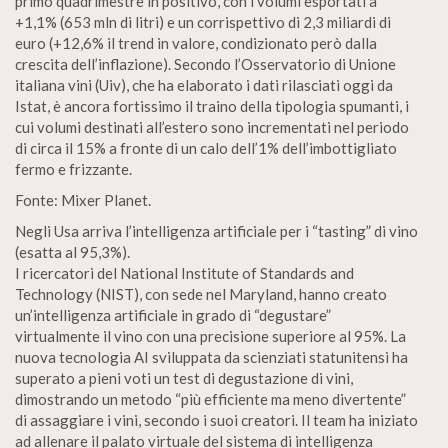
primo quadrimestre in positivo, con i volumi esportati a
+1,1% (653 mln di litri) e un corrispettivo di 2,3 miliardi di
euro (+12,6% il trend in valore, condizionato però dalla
crescita dell’inflazione). Secondo l’Osservatorio di Unione
italiana vini (Uiv), che ha elaborato i dati rilasciati oggi da
Istat, è ancora fortissimo il traino della tipologia spumanti, i
cui volumi destinati all’estero sono incrementati nel periodo
di circa il 15% a fronte di un calo dell’1% dell’imbottigliato
fermo e frizzante.
Fonte: Mixer Planet.
Negli Usa arriva l’intelligenza artificiale per i “tasting” di vino
(esatta al 95,3%).
I ricercatori del National Institute of Standards and
Technology (NIST), con sede nel Maryland, hanno creato
un’intelligenza artificiale in grado di “degustare”
virtualmente il vino con una precisione superiore al 95%. La
nuova tecnologia AI sviluppata da scienziati statunitensi ha
superato a pieni voti un test di degustazione di vini,
dimostrando un metodo “più efficiente ma meno divertente”
di assaggiare i vini, secondo i suoi creatori. Il team ha iniziato
ad allenare il palato virtuale del sistema di intelligenza