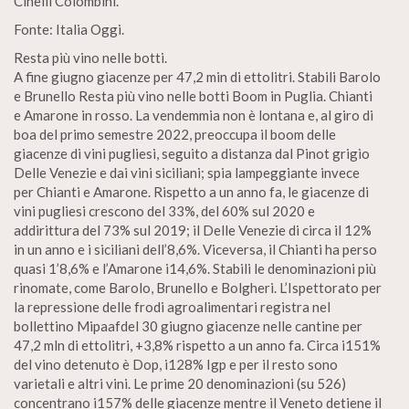
Cinelli Colombini.
Fonte: Italia Oggi.
Resta più vino nelle botti.
A fine giugno giacenze per 47,2 min di ettolitri. Stabili Barolo
e Brunello Resta più vino nelle botti Boom in Puglia. Chianti
e Amarone in rosso. La vendemmia non è lontana e, al giro di
boa del primo semestre 2022, preoccupa il boom delle
giacenze di vini pugliesi, seguito a distanza dal Pinot grigio
Delle Venezie e dai vini siciliani; spia lampeggiante invece
per Chianti e Amarone. Rispetto a un anno fa, le giacenze di
vini pugliesi crescono del 33%, del 60% sul 2020 e
addirittura del 73% sul 2019; il Delle Venezie di circa il 12%
in un anno e i siciliani dell’8,6%. Viceversa, il Chianti ha perso
quasi 1’8,6% e l’Amarone i14,6%. Stabili le denominazioni più
rinomate, come Barolo, Brunello e Bolgheri. L’Ispettorato per
la repressione delle frodi agroalimentari registra nel
bollettino Mipaafdel 30 giugno giacenze nelle cantine per
47,2 mln di ettolitri, +3,8% rispetto a un anno fa. Circa i151%
del vino detenuto è Dop, i128% Igp e per il resto sono
varietali e altri vini. Le prime 20 denominazioni (su 526)
concentrano i157% delle giacenze mentre il Veneto detiene il