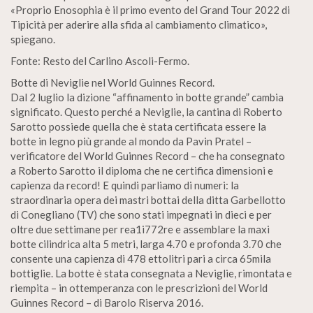
«Proprio Enosophia è il primo evento del Grand Tour 2022 di
Tipicità per aderire alla sfida al cambiamento climatico»,
spiegano.
Fonte: Resto del Carlino Ascoli-Fermo.
Botte di Neviglie nel World Guinnes Record.
Dal 2 luglio la dizione “affinamento in botte grande” cambia
significato. Questo perché a Neviglie, la cantina di Roberto
Sarotto possiede quella che è stata certificata essere la
botte in legno più grande al mondo da Pavin Pratel –
verificatore del World Guinnes Record – che ha consegnato
a Roberto Sarotto il diploma che ne certifica dimensioni e
capienza da record! E quindi parliamo di numeri: la
straordinaria opera dei mastri bottai della ditta Garbellotto
di Conegliano (TV) che sono stati impegnati in dieci e per
oltre due settimane per rea1i772re e assemblare la maxi
botte cilindrica alta 5 metri, larga 4.70 e profonda 3.70 che
consente una capienza di 478 ettolitri pari a circa 65mila
bottiglie. La botte è stata consegnata a Neviglie, rimontata e
riempita – in ottemperanza con le prescrizioni del World
Guinnes Record – di Barolo Riserva 2016.