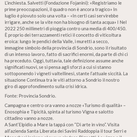
L’inchiesta. Salvetti (Fondazione Fojanini): «Registriamo le
prime preoccupazioni, il quadro non è ancora tragico» In
luglio è piovuto solo una volta – «In certi casi servirebbe
irrigare, anche se la vite non ha bisogno di tanta acqua» I Nel
2022 250 millimetri di pioggia contro una media di 400/450.
È proprio dei terrazzamenti retici il concetto di viticoltura
eroica: lungo le pendici della Valle, i muretti a secco,
immagine simbolo della provincia di Sondrio, sono il risultato
di un intenso lavoro, fatto di sacrifici enormi, da parte di chi ci
ha preceduto. Oggi, tuttavia, tale definizione assume anche
significati nuovi, se si pensa agli sforzi a cui si stanno
sottoponendo i vigneti valtellinesi, stante l’attuale siccità. La
situazione Continua tra le viti attorno a Sondrio il nostro
giro di approfondimento sulla crisi idrica.
Fonte: Provincia Sondrio.
Campagna e centro ora vanno a nozze «Turismo di qualità» –
Enosophia e Tipicità, spinta al turismo Vigna e salotto
cittadino vanno a nozze.
A Sant’Elpidio a Mare la tappá con “Di arte in vino”. Visita
all’azienda Santa Liberata dei Savini Raddoppia il tour Serri e