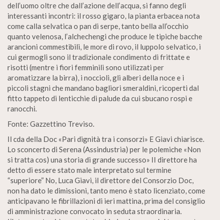
dell’uomo oltre che dall’azione dell’acqua, si fanno degli
interessanti incontri: il rosso gigaro, la pianta erbacea nota
come calla selvatica o pan di serpe, tanto bella all’occhio
quanto velenosa, l’alchechengi che produce le tipiche bacche
arancioni commestibili, le more di rovo, il luppolo selvatico, i
cui germogli sono il tradizionale condimento di frittate e
risotti (mentre i fiori femminili sono utilizzati per
aromatizzare la birra), i noccioli, gli alberi della noce e i
piccoli stagni che mandano bagliori smeraldini, ricoperti dal
fitto tappeto di lenticchie di palude da cui sbucano rospi e
ranocchi.
Fonte: Gazzettino Treviso.
Il cda della Doc «Pari dignità tra i consorzi» E Giavi chiarisce.
Lo sconcerto di Serena (Assindustria) per le polemiche «Non
si tratta cos) una storia di grande successo» II direttore ha
detto di essere stato male interpretato sul termine
“superiore” No, Luca Giavi, il direttore del Consorzio Doc,
non ha dato le dimissioni, tanto meno è stato licenziato, come
anticipavano le fibrillazioni di ieri mattina, prima del consiglio
di amministrazione convocato in seduta straordinaria.