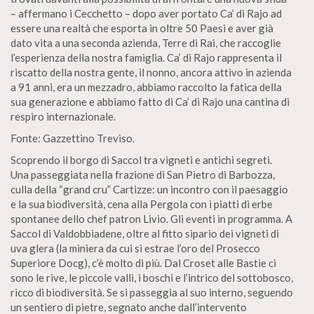
– affermano i Cecchetto – dopo aver portato Ca’ di Rajo ad
essere una realtà che esporta in oltre 50 Paesi e aver già
dato vita a una seconda azienda, Terre di Rai, che raccoglie
l’esperienza della nostra famiglia. Ca’ di Rajo rappresenta il
riscatto della nostra gente, il nonno, ancora attivo in azienda
a 91 anni, era un mezzadro, abbiamo raccolto la fatica della
sua generazione e abbiamo fatto di Ca’ di Rajo una cantina di
respiro internazionale.
Fonte: Gazzettino Treviso.
Scoprendo il borgo di Saccol tra vigneti e antichi segreti.
Una passeggiata nella frazione di San Pietro di Barbozza,
culla della “grand cru” Cartizze: un incontro con il paesaggio
e la sua biodiversità, cena alla Pergola con i piatti di erbe
spontanee dello chef patron Livio. Gli eventi in programma. A
Saccol di Valdobbiadene, oltre al fitto sipario dei vigneti di
uva glera (la miniera da cui si estrae l’oro del Prosecco
Superiore Docg), c’è molto di più. Dal Croset alle Bastie ci
sono le rive, le piccole valli, i boschi e l’intrico del sottobosco,
ricco di biodiversità. Se si passeggia al suo interno, seguendo
un sentiero di pietre, segnato anche dall’intervento