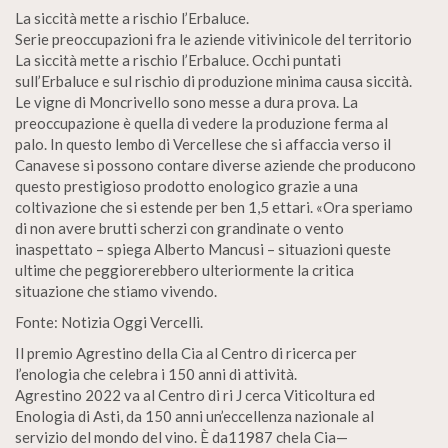
La siccità mette a rischio l’Erbaluce.
Serie preoccupazioni fra le aziende vitivinicole del territorio
La siccità mette a rischio l’Erbaluce. Occhi puntati
sull’Erbaluce e sul rischio di produzione minima causa siccità.
Le vigne di Moncrivello sono messe a dura prova. La
preoccupazione è quella di vedere la produzione ferma al
palo. In questo lembo di Vercellese che si affaccia verso il
Canavese si possono contare diverse aziende che producono
questo prestigioso prodotto enologico grazie a una
coltivazione che si estende per ben 1,5 ettari. «Ora speriamo
di non avere brutti scherzi con grandinate o vento
inaspettato – spiega Alberto Mancusi – situazioni queste
ultime che peggiorerebbero ulteriormente la critica
situazione che stiamo vivendo.
Fonte: Notizia Oggi Vercelli.
Il premio Agrestino della Cia al Centro di ricerca per
l’enologia che celebra i 150 anni di attività.
Agrestino 2022 va al Centro di ri J cerca Viticoltura ed
Enologia di Asti, da 150 anni un’eccellenza nazionale al
servizio del mondo del vino. È da11987 chela Cia—