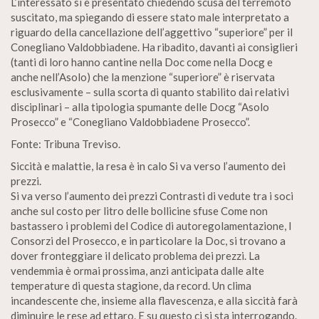
L’interessato si è presentato chiedendo scusa del terremoto
suscitato, ma spiegando di essere stato male interpretato a
riguardo della cancellazione dell’aggettivo “superiore” per il
Conegliano Valdobbiadene. Ha ribadito, davanti ai consiglieri
(tanti di loro hanno cantine nella Doc come nella Docg e
anche nell’Asolo) che la menzione “superiore” è riservata
esclusivamente – sulla scorta di quanto stabilito dai relativi
disciplinari – alla tipologia spumante delle Docg “Asolo
Prosecco” e “Conegliano Valdobbiadene Prosecco”.
Fonte: Tribuna Treviso.
Siccità e malattie, la resa è in calo Si va verso l’aumento dei
prezzi.
Si va verso l’aumento dei prezzi Contrasti di vedute tra i soci
anche sul costo per litro delle bollicine sfuse Come non
bastassero i problemi del Codice di autoregolamentazione, I
Consorzi del Prosecco, e in particolare la Doc, si trovano a
dover fronteggiare il delicato problema dei prezzi. La
vendemmia è ormai prossima, anzi anticipata dalle alte
temperature di questa stagione, da record. Un clima
incandescente che, insieme alla flavescenza, e alla siccità farà
diminuire le rese ad ettaro. E su questo ci si sta interrogando.