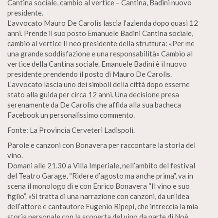
Cantina sociale, cambio al vertice – Cantina, Badini nuovo
presidente.
L’avvocato Mauro De Carolis lascia l’azienda dopo quasi 12
anni. Prende il suo posto Emanuele Badini Cantina sociale,
cambio al vertice Il neo presidente della struttura: «Per me
una grande soddisfazione e una responsabilità» Cambio al
vertice della Cantina sociale. Emanuele Badini è il nuovo
presidente prendendo il posto di Mauro De Carolis.
L’avvocato lascia uno dei simboli della città dopo esserne
stato alla guida per circa 12 anni. Una decisione presa
serenamente da De Carolis che affida alla sua bacheca
Facebook un personalissimo commento.
Fonte: La Provincia Cerveteri Ladispoli.
Parole e canzoni con Bonavera per raccontare la storia del
vino.
Domani alle 21.30 a Villa Imperiale, nell’ambito del festival
del Teatro Garage, “Ridere d’agosto ma anche prima”, va in
scena il monologo di e con Enrico Bonavera “Il vino e suo
figlio”. «Si tratta di una narrazione con canzoni, da un’idea
dell’attore e cantautore Eugenio Ripepi, che intreccia la mia
storia personale con la scoperta del vino da parte di Noè,