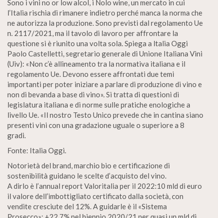
Sono i vini no or low alcol, i Nolo wine, un mercato in cui
l’Italia rischia di rimanere indietro perché manca la norma che
ne autorizza la produzione. Sono previsti dal regolamento Ue
n. 2117/2021, ma il tavolo di lavoro per affrontare la
questione si è riunito una volta sola. Spiega a ltalia Oggi
Paolo Castelletti, segretario generale di Unione Italiana Vini
(Uiv): «Non c’è allineamento tra la normativa italiana e il
regolamento Ue. Devono essere affrontati due temi
importanti per poter iniziare a parlare di produzione di vino e
non di bevanda a base di vino». Si tratta di questioni di
legislatura italiana e di norme sulle pratiche enologiche a
livello Ue. «Il nostro Testo Unico prevede che in cantina siano
presenti vini con una gradazione uguale o superiore a 8
gradi.
Fonte: Italia Oggi.
Notorietà del brand, marchio bio e certificazione di
sostenibilità guidano le scelte d’acquisto del vino.
A dirlo è l’annual report Valoritalia per il 2022:10 mld di euro
il valore dell’imbottigliato certificato dalla società, con
vendite cresciute del 12%. A guidarle è il «Sistema
Prosecco»: +22,7% nel biennio 2020/21 per quasi un mld di