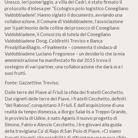
Unesco. Ieri pomeriggio, a villa dei Cedri, è stato firmato il
protocollo d’intesa per “Ecologico polo logistico Conegliano
Valdobbiadene”. Hanno siglato il documento, avviando una
collaborazione, il Comune di Valdobbiadene, l’associazione
per il patrimonio delle colline del prosecco di Conegliano
Valdobbiadene, il Consorzio di tutela del Conegliano
Valdobbiadene Docg, Coldiretti Treviso e Banca
PrealpiSanBiagio. «Finalmente – commenta il sindaco di
Valdobbiadene Luciano Fregonese – un desiderio che la mia
amministrazione ha manifestato fin dal 2015 trova il
sostegno di vari partner, una collaborazione che darà ora i
suoi frutti.
Fonte: Gazzettino Treviso.
Dalle terre del Piave al Friuli la sfida dei fratelli Cecchetto.
Dai vigneti delle terre del Piave, i fratelli Cecchetto, definiti
“del Raboso”, conquistano il Friuli. E dall’acquisizione di una
realtà da tempo dismessa, a Borgo Salariis a Treppo Grande,
in provincia di Udine, è nato Aganis il nuovo progetto di
Simone, Fabio e Alessio Cecchetto, i tre giovani alla guida
della trevigiana Ca’ di Rajo di San Polo di Piave. «Ci siamo
trovati davanti alla possibilità di affrontare una nuova sfida