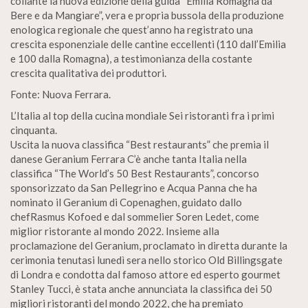
collante la nuova edizione della guida “Emilia Romagna da
Bere e da Mangiare”, vera e propria bussola della produzione
enologica regionale che quest’anno ha registrato una
crescita esponenziale delle cantine eccellenti (110 dall’Emilia
e 100 dalla Romagna), a testimonianza della costante
crescita qualitativa dei produttori.
Fonte: Nuova Ferrara.
L’Italia al top della cucina mondiale Sei ristoranti fra i primi
cinquanta.
Uscita la nuova classifica “Best restaurants” che premia il
danese Geranium Ferrara C’è anche tanta Italia nella
classifica “The World’s 50 Best Restaurants”, concorso
sponsorizzato da San Pellegrino e Acqua Panna che ha
nominato il Geranium di Copenaghen, guidato dallo
chefRasmus Kofoed e dal sommelier Soren Ledet, come
miglior ristorante al mondo 2022. Insieme alla
proclamazione del Geranium, proclamato in diretta durante la
cerimonia tenutasi lunedì sera nello storico Old Billingsgate
di Londra e condotta dal famoso attore ed esperto gourmet
Stanley Tucci, è stata anche annunciata la classifica dei 50
migliori ristoranti del mondo 2022, che ha premiato