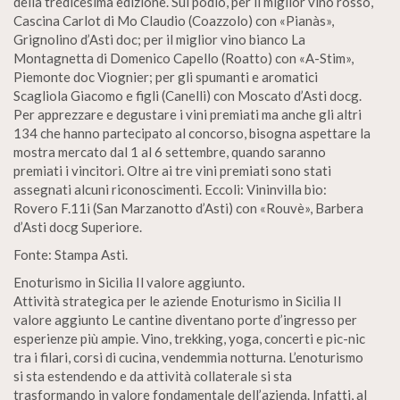
della tredicesima edizione. Sul podio, per il miglior vino rosso,
Cascina Carlot di Mo Claudio (Coazzolo) con «Pianàs»,
Grignolino d’Asti doc; per il miglior vino bianco La
Montagnetta di Domenico Capello (Roatto) con «A-Stim»,
Piemonte doc Viognier; per gli spumanti e aromatici
Scagliola Giacomo e figli (Canelli) con Moscato d’Asti docg.
Per apprezzare e degustare i vini premiati ma anche gli altri
134 che hanno partecipato al concorso, bisogna aspettare la
mostra mercato dal 1 al 6 settembre, quando saranno
premiati i vincitori. Oltre ai tre vini premiati sono stati
assegnati alcuni riconoscimenti. Eccoli: Vininvilla bio:
Rovero F.11i (San Marzanotto d’Asti) con «Rouvè», Barbera
d’Asti docg Superiore.
Fonte: Stampa Asti.
Enoturismo in Sicilia Il valore aggiunto.
Attività strategica per le aziende Enoturismo in Sicilia Il
valore aggiunto Le cantine diventano porte d’ingresso per
esperienze più ampie. Vino, trekking, yoga, concerti e pic-nic
tra i filari, corsi di cucina, vendemmia notturna. L’enoturismo
si sta estendendo e da attività collaterale si sta
trasformando in valore fondamentale dell’azienda. Infatti, al