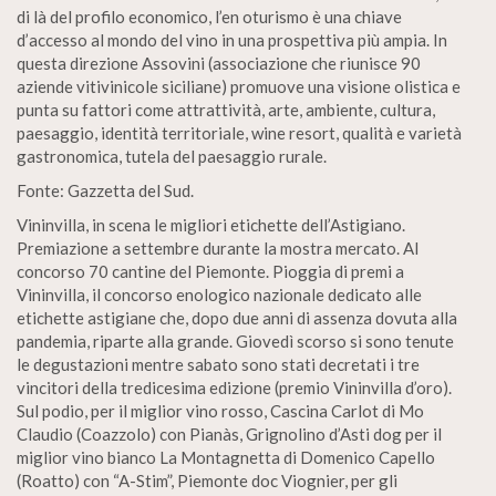
di là del profilo economico, l’en oturismo è una chiave
d’accesso al mondo del vino in una prospettiva più ampia. In
questa direzione Assovini (associazione che riunisce 90
aziende vitivinicole siciliane) promuove una visione olistica e
punta su fattori come attrattività, arte, ambiente, cultura,
paesaggio, identità territoriale, wine resort, qualità e varietà
gastronomica, tutela del paesaggio rurale.
Fonte: Gazzetta del Sud.
Vininvilla, in scena le migliori etichette dell’Astigiano.
Premiazione a settembre durante la mostra mercato. Al
concorso 70 cantine del Piemonte. Pioggia di premi a
Vininvilla, il concorso enologico nazionale dedicato alle
etichette astigiane che, dopo due anni di assenza dovuta alla
pandemia, riparte alla grande. Giovedì scorso si sono tenute
le degustazioni mentre sabato sono stati decretati i tre
vincitori della tredicesima edizione (premio Vininvilla d’oro).
Sul podio, per il miglior vino rosso, Cascina Carlot di Mo
Claudio (Coazzolo) con Pianàs, Grignolino d’Asti dog per il
miglior vino bianco La Montagnetta di Domenico Capello
(Roatto) con “A-Stim”, Piemonte doc Viognier, per gli