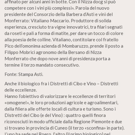
affinato per alcuni anni in botte. Con il Nizza docg si può
competere con i vini più complessi». Parola del nuovo
presidente del Consorzio della Barbera d’Asti e vini del
Monferrato: Vitaliano Maccario. Produttore di solida
esperienza, cresciuto tra vigne innovatrici, tra filari segnati
da roseti e pali a forma di matite, per dare un tocco di colore
alla poesia delle colline. Vitaliano, contitolare col fratello
Pico dell’omonima azienda di Mombaruzzo, prende il posto a
Filippo Mobrici agronomo della Bersano di Nizza
Monferrato che dopo nove anni di presidenza porta a
termine il terzo mandato consecutivo.
Fonte: Stampa Asti.
Anche il biologico fra i Distretti di Cibo e Vino – Distretti
delle eccellenze.
Hanno l’obiettivo di valorizzare le eccellenze di territori
«omogeneI», le loro produzioni agricole e agroalimentari,
dalla filiera alle offerte locali di cultura e turismo. Sono i
Distretti del Cibo (e del Vino) : quattro quelli finora
riconosciuti in modo ufficiale dalla Regione Piemonte e due
si trovano in provincia di Cuneo (il terzo «sconfina» in parte).
L’uno ha sede nel Roero, l’altro (il primo biologico) nel