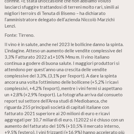
confine. «È stata un’occasione che non abbiamo voluto
lasciarci sfuggire trattandosi di terreni molto rari, simili ai
migliori terroirs di Tenuta di Bisemo – ha dichiarato
l’amministratore delegato dell’azienda Niccolò Marzichi
Lenzi.
Fonte: Tirreno.
Il vino è in salute, anche nel 2023 le bollicine danno la spinta.
L’indagine. Atteso un aumento delle vendite complessive del
3,3% Fatturato 2022 a1+10% Mmu m. Il vino italiano
continua a godere di buona salute. I maggiori produttori si
attendono per quest’anno una crescita delle vendite
complessive del 3,3%, (3,1% per l’export). A dare la spinta
ancora una volta l’ottimismo delle bollicene (+5,2% i ricavi
complessivi, +4,2% l’export), mentre i vini fermi si aspettano
un +2,8% (+2,9% l’export). La fotografia arriva dal consueto
report sul settore dell’Area studi di Mediobanca, che
riguarda 255 principali società di capitali italiane con
fatturato 2021 superiore ai 20 milioni di euro e ricavi
aggregati per 10,7 miliardi di euro. I12022 si è chiuso con un
aumento del fatturato del 10% (+10,5% il mercato interno,
+9,5% l’estero). I vini frizzanti (+16,9%) hanno accelerato più