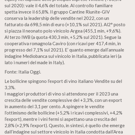
sul 2020): vale il 4,6% del totale. Al controllo familiare
spetta invece il 65,8%. Il gruppo Cantine Riunite-GIV
conserva la leadership delle vendite nel 2022, con un
fatturato da 698,5 min di euro (+10,1% sul 2021). Al2° posto
si piazza il neonato polo vinicolo Argea (455,1 min, +9,6%).
Al terzo IWB (a quota 430,3 min, +5,2% sul 2021). Segue la
cooperativa romagnola Caviro (con ricavi per 417,4 min, in
progresso del 7,1% sul 2021). E’ quanto emerge dall’annuale
indagine Mediobanca sul vinicolo in Italia, pubblicata ieri (a
lato i numeri del made in Italy).
Fonte: Italia Oggi.
Le bollicine spingono l’export di vino italiano Vendite su del
3,3%.
I maggiori produttori di vino si attendono per il 2023 una
crescita delle vendite complessive del +3,3%, con un export
in aumento del 3,1 per cento. A spingere le vendite
l’ottimismo delle bollicine (+5,2% i ricavi complessivi, +4,2%
l’export), mentre i vini fermi si aspettano una crescita del
2,8% (+2,9% l’export). Questo, in sintesi, è quello che emerge
dall’indagine sul settore vinicolo in Italia condotta dall’Area