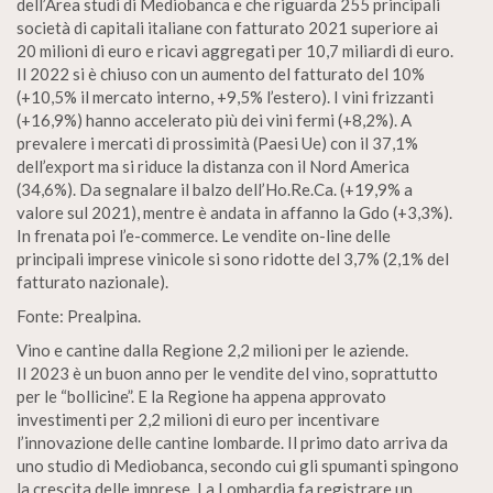
dell’Area studi di Mediobanca e che riguarda 255 principali
società di capitali italiane con fatturato 2021 superiore ai
20 milioni di euro e ricavi aggregati per 10,7 miliardi di euro.
Il 2022 si è chiuso con un aumento del fatturato del 10%
(+10,5% il mercato interno, +9,5% l’estero). I vini frizzanti
(+16,9%) hanno accelerato più dei vini fermi (+8,2%). A
prevalere i mercati di prossimità (Paesi Ue) con il 37,1%
dell’export ma si riduce la distanza con il Nord America
(34,6%). Da segnalare il balzo dell’Ho.Re.Ca. (+19,9% a
valore sul 2021), mentre è andata in affanno la Gdo (+3,3%).
In frenata poi l’e-commerce. Le vendite on-line delle
principali imprese vinicole si sono ridotte del 3,7% (2,1% del
fatturato nazionale).
Fonte: Prealpina.
Vino e cantine dalla Regione 2,2 milioni per le aziende.
Il 2023 è un buon anno per le vendite del vino, soprattutto
per le “bollicine”. E la Regione ha appena approvato
investimenti per 2,2 milioni di euro per incentivare
l’innovazione delle cantine lombarde. Il primo dato arriva da
uno studio di Mediobanca, secondo cui gli spumanti spingono
la crescita delle imprese. La Lombardia fa registrare un