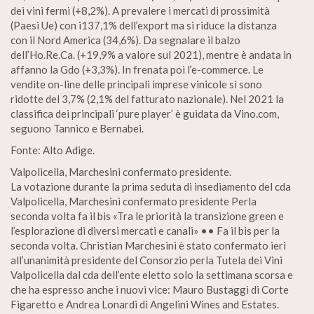
dei vini fermi (+8,2%). A prevalere i mercati di prossimità
(Paesi Ue) con i137,1% dell’export ma si riduce la distanza
con il Nord America (34,6%). Da segnalare il balzo
dell’Ho.Re.Ca. (+19,9% a valore sul 2021), mentre è andata in
affanno la Gdo (+3,3%). In frenata poi l’e-commerce. Le
vendite on-line delle principali imprese vinicole si sono
ridotte del 3,7% (2,1% del fatturato nazionale). Nel 2021 la
classifica dei principali ‘pure player’ è guidata da Vino.com,
seguono Tannico e Bernabei.
Fonte: Alto Adige.
Valpolicella, Marchesini confermato presidente.
La votazione durante la prima seduta di insediamento del cda
Valpolicella, Marchesini confermato presidente Perla
seconda volta fa il bis «Tra le priorità la transizione green e
l’esplorazione di diversi mercati e canali» •• Fa il bis per la
seconda volta. Christian Marchesini è stato confermato ieri
all’unanimità presidente del Consorzio perla Tutela dei Vini
Valpolicella dal cda dell’ente eletto solo la settimana scorsa e
che ha espresso anche i nuovi vice: Mauro Bustaggi di Corte
Figaretto e Andrea Lonardi di Angelini Wines and Estates.