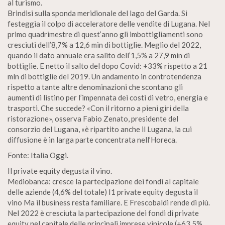
al turismo.
Brindisi sulla sponda meridionale del lago del Garda. Si
festeggia il colpo di acceleratore delle vendite di Lugana. Nel
primo quadrimestre di quest’anno gli imbottigliamenti sono
cresciuti dell’8,7% a 12,6 min di bottiglie. Meglio del 2022,
quando il dato annuale era salito dell’1,5% a 27,9 min di
bottiglie. E netto il salto del dopo Covid: +33% rispetto a 21
mln di bottiglie del 2019. Un andamento in controtendenza
rispetto a tante altre denominazioni che scontano gli
aumenti di listino per l’impennata dei costi di vetro, energia e
trasporti. Che succede? «Con il ritorno a pieni giri della
ristorazione», osserva Fabio Zenato, presidente del
consorzio del Lugana, «è ripartito anche il Lugana, la cui
diffusione è in larga parte concentrata nell’Horeca.
Fonte: Italia Oggi.
Il private equity degusta il vino.
Mediobanca: cresce la partecipazione dei fondi al capitale
delle aziende (4,6% del totale) I1 private equity degusta il
vino Ma il business resta familiare. E Frescobaldi rende di più.
Nel 2022 è cresciuta la partecipazione dei fondi di private
equity nel capitale delle principali imprese vinicole (+63,5%