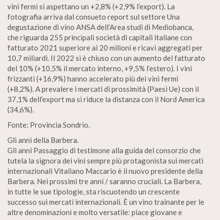
vini fermi si aspettano un +2,8% (+2,9% l’export). La
fotografia arriva dal consueto report sul settore Una
degustazione di vino ANSA dell’Area studi di Mediobanca,
che riguarda 255 principali società di capitali italiane con
fatturato 2021 superiore ai 20 milioni e ricavi aggregati per
10,7 miliardi. Il 2022 si è chiuso con un aumento del fatturato
del 10% (+10,5% il mercato interno, +9,5% l’estero). I vini
frizzanti (+16,9%) hanno accelerato più dei vini fermi
(+8,2%). A prevalere i mercati di prossimità (Paesi Ue) con il
37,1% dell’export ma si riduce la distanza con il Nord America
(34,6%).
Fonte: Provincia Sondrio.
Gli anni della Barbera.
Gli anni Passaggio di testimone alla guida del consorzio che
tutela la signora dei vini sempre più protagonista sui mercati
internazionali Vitaliano Maccario è il nuovo presidente della
Barbera. Nei prossimi tre anni / saranno cruciali. La Barbera,
in tutte le sue tipologie, sta riscuotendo un crescente
successo sui mercati internazionali. È un vino trainante per le
altre denominazioni e molto versatile: piace giovane e