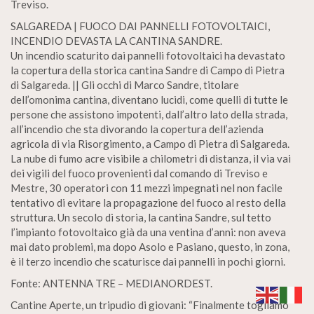
Treviso.
SALGAREDA | FUOCO DAI PANNELLI FOTOVOLTAICI,
INCENDIO DEVASTA LA CANTINA SANDRE.
Un incendio scaturito dai pannelli fotovoltaici ha devastato
la copertura della storica cantina Sandre di Campo di Pietra
di Salgareda. || Gli occhi di Marco Sandre, titolare
dell’omonima cantina, diventano lucidi, come quelli di tutte le
persone che assistono impotenti, dall’altro lato della strada,
all’incendio che sta divorando la copertura dell’azienda
agricola di via Risorgimento, a Campo di Pietra di Salgareda.
La nube di fumo acre visibile a chilometri di distanza, il via vai
dei vigili del fuoco provenienti dal comando di Treviso e
Mestre, 30 operatori con 11 mezzi impegnati nel non facile
tentativo di evitare la propagazione del fuoco al resto della
struttura. Un secolo di storia, la cantina Sandre, sul tetto
l’impianto fotovoltaico già da una ventina d’anni: non aveva
mai dato problemi, ma dopo Asolo e Pasiano, questo, in zona,
è il terzo incendio che scaturisce dai pannelli in pochi giorni.
Fonte: ANTENNA TRE – MEDIANORDEST.
Cantine Aperte, un tripudio di giovani: “Finalmente togliamo