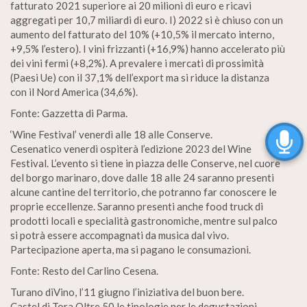
fatturato 2021 superiore ai 20 milioni di euro e ricavi
aggregati per 10,7 miliardi di euro. I) 2022 si è chiuso con un
aumento del fatturato del 10% (+10,5% il mercato interno,
+9,5% l’estero). I vini frizzanti (+16,9%) hanno accelerato più
dei vini fermi (+8,2%). A prevalere i mercati di prossimità
(Paesi Ue) con il 37,1% dell’export ma si riduce la distanza
con il Nord America (34,6%).
Fonte: Gazzetta di Parma.
‘Wine Festival’ venerdì alle 18 alle Conserve.
Cesenatico venerdì ospiterà l’edizione 2023 del Wine
Festival. L’evento si tiene in piazza delle Conserve, nel cuore
del borgo marinaro, dove dalle 18 alle 24 saranno presenti
alcune cantine del territorio, che potranno far conoscere le
proprie eccellenze. Saranno presenti anche food truck di
prodotti locali e specialità gastronomiche, mentre sul palco
si potrà essere accompagnati da musica dal vivo.
Partecipazione aperta, ma si pagano le consumazioni.
Fonte: Resto del Carlino Cesena.
Turano diVino, l’11 giugno l’iniziativa del buon bere.
Castel di Tora Oltre 50 le tipologie per le degustazioni