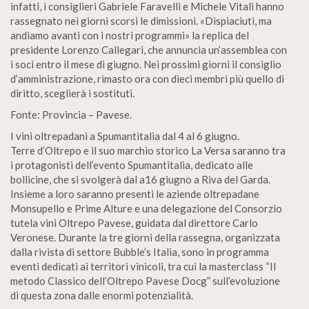
infatti, i consiglieri Gabriele Faravelli e Michele Vitali hanno
rassegnato nei giorni scorsi le dimissioni. «Dispiaciuti, ma
andiamo avanti con i nostri programmi» la replica del
presidente Lorenzo Callegari, che annuncia un’assemblea con
i soci entro il mese di giugno. Nei prossimi giorni il consiglio
d’amministrazione, rimasto ora con dieci membri più quello di
diritto, sceglierà i sostituti.
Fonte: Provincia – Pavese.
I vini oltrepadani a Spumantitalia dal 4 al 6 giugno.
Terre d’Oltrepo e il suo marchio storico La Versa saranno tra
i protagonisti dell’evento Spumantitalia, dedicato alle
bollicine, che si svolgerà dal a16 giugno a Riva del Garda.
Insieme a loro saranno presenti le aziende oltrepadane
Monsupello e Prime Alture e una delegazione del Consorzio
tutela vini Oltrepo Pavese, guidata dal direttore Carlo
Veronese. Durante la tre giorni della rassegna, organizzata
dalla rivista di settore Bubble’s Italia, sono in programma
eventi dedicati ai territori vinicoli, tra cui la masterclass “Il
metodo Classico dell’Oltrepo Pavese Docg” sull’evoluzione
di questa zona dalle enormi potenzialità.