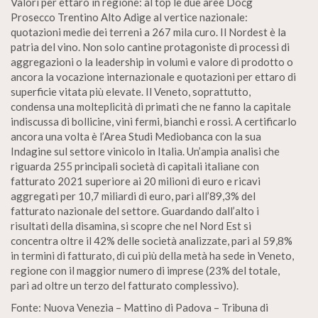
Valori per ettaro in regione: al top le due aree Docg
Prosecco Trentino Alto Adige al vertice nazionale:
quotazioni medie dei terreni a 267 mila curo. Il Nordest è la
patria del vino. Non solo cantine protagoniste di processi di
aggregazioni o la leadership in volumi e valore di prodotto o
ancora la vocazione internazionale e quotazioni per ettaro di
superficie vitata più elevate. Il Veneto, soprattutto,
condensa una molteplicità di primati che ne fanno la capitale
indiscussa di bollicine, vini fermi, bianchi e rossi. A certificarlo
ancora una volta è l’Area Studi Mediobanca con la sua
Indagine sul settore vinicolo in Italia. Un’ampia analisi che
riguarda 255 principali società di capitali italiane con
fatturato 2021 superiore ai 20 milioni di euro e ricavi
aggregati per 10,7 miliardi di euro, pari all’89,3% del
fatturato nazionale del settore. Guardando dall’alto i
risultati della disamina, si scopre che nel Nord Est si
concentra oltre il 42% delle società analizzate, pari al 59,8%
in termini di fatturato, di cui più della metà ha sede in Veneto,
regione con il maggior numero di imprese (23% del totale,
pari ad oltre un terzo del fatturato complessivo).
Fonte: Nuova Venezia – Mattino di Padova – Tribuna di