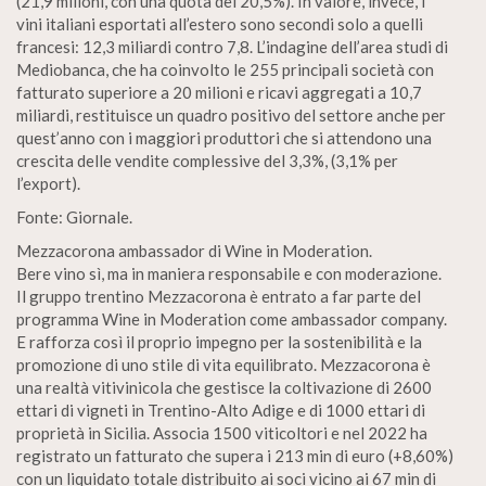
(21,9 milioni, con una quota del 20,5%). In valore, invece, i
vini italiani esportati all’estero sono secondi solo a quelli
francesi: 12,3 miliardi contro 7,8. L’indagine dell’area studi di
Mediobanca, che ha coinvolto le 255 principali società con
fatturato superiore a 20 milioni e ricavi aggregati a 10,7
miliardi, restituisce un quadro positivo del settore anche per
quest’anno con i maggiori produttori che si attendono una
crescita delle vendite complessive del 3,3%, (3,1% per
l’export).
Fonte: Giornale.
Mezzacorona ambassador di Wine in Moderation.
Bere vino sì, ma in maniera responsabile e con moderazione.
Il gruppo trentino Mezzacorona è entrato a far parte del
programma Wine in Moderation come ambassador company.
E rafforza così il proprio impegno per la sostenibilità e la
promozione di uno stile di vita equilibrato. Mezzacorona è
una realtà vitivinicola che gestisce la coltivazione di 2600
ettari di vigneti in Trentino-Alto Adige e di 1000 ettari di
proprietà in Sicilia. Associa 1500 viticoltori e nel 2022 ha
registrato un fatturato che supera i 213 min di euro (+8,60%)
con un liquidato totale distribuito ai soci vicino ai 67 min di