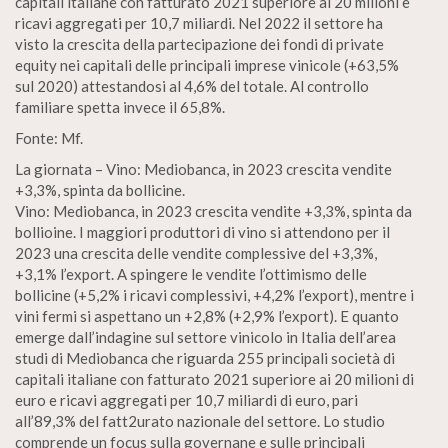
capitali italiane con fatturato 2021 superiore ai 20 milioni e
ricavi aggregati per 10,7 miliardi. Nel 2022 il settore ha
visto la crescita della partecipazione dei fondi di private
equity nei capitali delle principali imprese vinicole (+63,5%
sul 2020) attestandosi al 4,6% del totale. Al controllo
familiare spetta invece il 65,8%.
Fonte: Mf.
La giornata – Vino: Mediobanca, in 2023 crescita vendite
+3,3%, spinta da bollicine.
Vino: Mediobanca, in 2023 crescita vendite +3,3%, spinta da
bollioine. I maggiori produttori di vino si attendono per il
2023 una crescita delle vendite complessive del +3,3%,
+3,1% l’export. A spingere le vendite l’ottimismo delle
bollicine (+5,2% i ricavi complessivi, +4,2% l’export), mentre i
vini fermi si aspettano un +2,8% (+2,9% l’export). E quanto
emerge dall’indagine sul settore vinicolo in Italia dell’area
studi di Mediobanca che riguarda 255 principali società di
capitali italiane con fatturato 2021 superiore ai 20 milioni di
euro e ricavi aggregati per 10,7 miliardi di euro, pari
all’89,3% del fatt2urato nazionale del settore. Lo studio
comprende un focus sulla governane e sulle principali