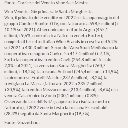
Fonte: Corriere del Veneto Venezia e Mestre.
Vino Vendite: Giv prima, sale Santa Margherita.
Vino, il primato delle vendite nel 2022 resta appannaggio del
gruppo Cantine Riunite-G IV, con fatturato a 698,5 milioni (+
10,1% sul 2021). Al secondo posto il polo Argea (455,1
milioni, +9,6%, controlla tra l’altro la veneta Botter);
completa il terzetto Italian Wine Brands in crescita del 5,2%
sul 2021 a 430,3 milioni. Secondo l’Area Studi Mediobanca la
cooperativa romagnola Caviro è a 417,4 milioni (+ 7,1%).
Sotto la cooperativa trentina Cavit (264,8 milioni, in calo
2,3% sul 2021), la veneziana Santa Margherita (260,7
milioni, + 18,2%), la toscana Antinori (245,4 mil ioni, +14,9%),
la piemontese Fratelli Martini (237,6 milioni, +8,2%), la
trevigiana La Marca (fatturato 2022 a 235,2 milioni,
+30,9%), la trentina Mezzacorona (213,4 milioni, +8,6%) e la
veneta Casa Vinicola Zonin (200,1 milioni, +0,8%).
Osservando la redditività (rapporto tra risultato netto e
fatturato), il 2022 vede in testa la toscana Frescobaldi
(28,4%) seguita da Santa Margherita (19,7%).
Fonte: Gazzettino.