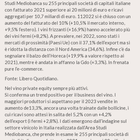
Studi Mediobanca su 255 principali società di capitali italiane
con fatturato 2021 superiore ai 20 milioni di euro e ricavi
aggregati per 10,7 miliardi di euro. 112022 si è chiuso con un
aumento del fatturato del 10% (+10,5% il mercato interno,
+9,5% l’estero). I vini frizzanti (+16,9%) hanno accelerato più
dei vini fermi (+8,2%). A prevalere, nei 2022, sono stati i
mercati di prossimità (Paesi Ue) con il 37,1% dell’export ma si
è ridotta la distanza con il Nord America (34,6%). Infine c’è da
segnalare il balzo dell’Horeca (+19,9% a valore rispetto ai
2021), mentre è andata in affanno la Gdo (+3,3%). In frenata
pure l’e-commerce.
Fonte: Libero Quotidiano.
Nel vino private equity sempre più attivi.
Si conferma un trend positivo per il business del vino. I
maggiori produttori si aspettano per il 2023 vendite in
aumento de13,3%, ancora una volta trainate dalle bollicine, i
cui ricavi sono attesi in salita del 5,2% con un +4,2%
dell’export (i fermi +2,8%). I dati emergono dall’indagine sul
settore vinicolo in Italia realizzata dall’Area Studi
Mediobanca, che prende in esame le 255 principali società di