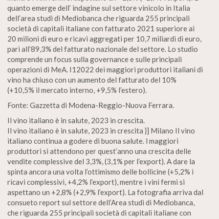
quanto emerge dell’ indagine sul settore vinicolo in Italia
dell’area studi di Mediobanca che riguarda 255 principali
società di capitali italiane con fatturato 2021 superiore ai
20 milioni di euro e ricavi aggregati per 10,7 miliardi di euro,
pari all’89,3% del fatturato nazionale del settore. Lo studio
comprende un focus sulla governance e sulle principali
operazioni di MeA. I12022 dei maggiori produttori italiani di
vino ha chiuso con un aumento del fatturato del 10%
(+10,5% il mercato interno, +9,5% l’estero).
Fonte: Gazzetta di Modena-Reggio-Nuova Ferrara.
Il vino italiano è in salute, 2023 in crescita.
Il vino italiano è in salute, 2023 in crescita }] Milano Il vino
italiano continua a godere di buona salute. l maggiori
produttori si attendono per quest’anno una crescita delle
vendite complessive del 3,3%, (3,1% per l’export). A dare la
spinta ancora una volta l’ottimismo delle bollicine (+5,2% i
ricavi complessivi, +4,2% l’export), mentre i vini fermi si
aspettano un +2,8% (+2,9% l’export). La fotografia arriva dal
consueto report sul settore dell’Area studi di Mediobanca,
che riguarda 255 principali società di capitali italiane con