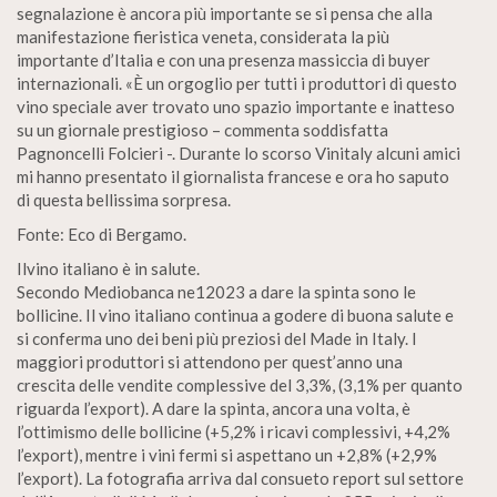
segnalazione è ancora più importante se si pensa che alla
manifestazione fieristica veneta, considerata la più
importante d’Italia e con una presenza massiccia di buyer
internazionali. «È un orgoglio per tutti i produttori di questo
vino speciale aver trovato uno spazio importante e inatteso
su un giornale prestigioso – commenta soddisfatta
Pagnoncelli Folcieri -. Durante lo scorso Vinitaly alcuni amici
mi hanno presentato il giornalista francese e ora ho saputo
di questa bellissima sorpresa.
Fonte: Eco di Bergamo.
Ilvino italiano è in salute.
Secondo Mediobanca ne12023 a dare la spinta sono le
bollicine. Il vino italiano continua a godere di buona salute e
si conferma uno dei beni più preziosi del Made in Italy. I
maggiori produttori si attendono per quest’anno una
crescita delle vendite complessive del 3,3%, (3,1% per quanto
riguarda l’export). A dare la spinta, ancora una volta, è
l’ottimismo delle bollicine (+5,2% i ricavi complessivi, +4,2%
l’export), mentre i vini fermi si aspettano un +2,8% (+2,9%
l’export). La fotografia arriva dal consueto report sul settore