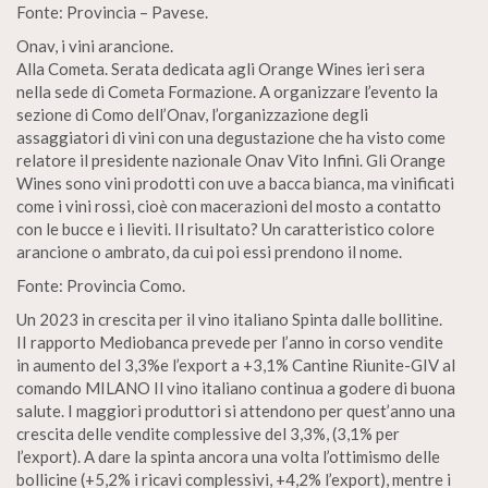
Fonte: Provincia – Pavese.
Onav, i vini arancione.
Alla Cometa. Serata dedicata agli Orange Wines ieri sera
nella sede di Cometa Formazione. A organizzare l’evento la
sezione di Como dell’Onav, l’organizzazione degli
assaggiatori di vini con una degustazione che ha visto come
relatore il presidente nazionale Onav Vito Infini. Gli Orange
Wines sono vini prodotti con uve a bacca bianca, ma vinificati
come i vini rossi, cioè con macerazioni del mosto a contatto
con le bucce e i lieviti. Il risultato? Un caratteristico colore
arancione o ambrato, da cui poi essi prendono il nome.
Fonte: Provincia Como.
Un 2023 in crescita per il vino italiano Spinta dalle bollitine.
II rapporto Mediobanca prevede per l’anno in corso vendite
in aumento del 3,3%e l’export a +3,1% Cantine Riunite-GIV al
comando MILANO Il vino italiano continua a godere di buona
salute. I maggiori produttori si attendono per quest’anno una
crescita delle vendite complessive del 3,3%, (3,1% per
l’export). A dare la spinta ancora una volta l’ottimismo delle
bollicine (+5,2% i ricavi complessivi, +4,2% l’export), mentre i