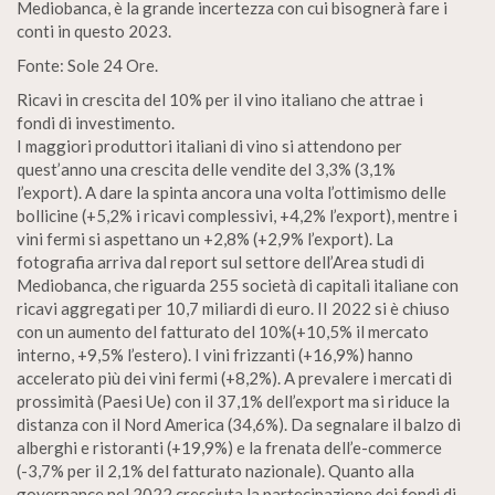
Mediobanca, è la grande incertezza con cui bisognerà fare i
conti in questo 2023.
Fonte: Sole 24 Ore.
Ricavi in crescita del 10% per il vino italiano che attrae i
fondi di investimento.
I maggiori produttori italiani di vino si attendono per
quest’anno una crescita delle vendite del 3,3% (3,1%
l’export). A dare la spinta ancora una volta l’ottimismo delle
bollicine (+5,2% i ricavi complessivi, +4,2% l’export), mentre i
vini fermi si aspettano un +2,8% (+2,9% l’export). La
fotografia arriva dal report sul settore dell’Area studi di
Mediobanca, che riguarda 255 società di capitali italiane con
ricavi aggregati per 10,7 miliardi di euro. II 2022 si è chiuso
con un aumento del fatturato del 10%(+10,5% il mercato
interno, +9,5% l’estero). I vini frizzanti (+16,9%) hanno
accelerato più dei vini fermi (+8,2%). A prevalere i mercati di
prossimità (Paesi Ue) con il 37,1% dell’export ma si riduce la
distanza con il Nord America (34,6%). Da segnalare il balzo di
alberghi e ristoranti (+19,9%) e la frenata dell’e-commerce
(-3,7% per il 2,1% del fatturato nazionale). Quanto alla
governance nel 2022 cresciuta la partecipazione dei fondi di