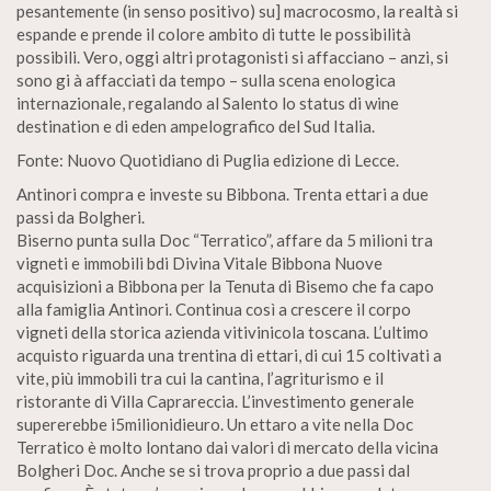
pesantemente (in senso positivo) su] macrocosmo, la realtà si
espande e prende il colore ambito di tutte le possibilità
possibili. Vero, oggi altri protagonisti si affacciano – anzi, si
sono gi à affacciati da tempo – sulla scena enologica
internazionale, regalando al Salento lo status di wine
destination e di eden ampelografico del Sud Italia.
Fonte: Nuovo Quotidiano di Puglia edizione di Lecce.
Antinori compra e investe su Bibbona. Trenta ettari a due
passi da Bolgheri.
Biserno punta sulla Doc “Terratico”, affare da 5 milioni tra
vigneti e immobili bdi Divina Vitale Bibbona Nuove
acquisizioni a Bibbona per la Tenuta di Bisemo che fa capo
alla famiglia Antinori. Continua così a crescere il corpo
vigneti della storica azienda vitivinicola toscana. L’ultimo
acquisto riguarda una trentina di ettari, di cui 15 coltivati a
vite, più immobili tra cui la cantina, l’agriturismo e il
ristorante di Villa Caprareccia. L’investimento generale
supererebbe i5milionidieuro. Un ettaro a vite nella Doc
Terratico è molto lontano dai valori di mercato della vicina
Bolgheri Doc. Anche se si trova proprio a due passi dal