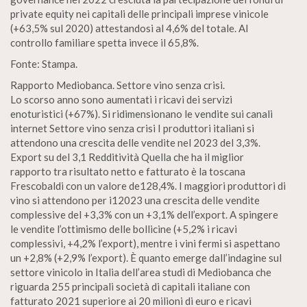
private equity nei capitali delle principali imprese vinicole
(+63,5% sul 2020) attestandosi al 4,6% del totale. Al
controllo familiare spetta invece il 65,8%.
Fonte: Stampa.
Rapporto Mediobanca. Settore vino senza crisi.
Lo scorso anno sono aumentati i ricavi dei servizi
enoturistici (+67%). Si ridimensionano le vendite sui canali
internet Settore vino senza crisi I produttori italiani si
attendono una crescita delle vendite nel 2023 del 3,3%.
Export su del 3,1 Redditività Quella che ha il miglior
rapporto tra risultato netto e fatturato è la toscana
Frescobaldi con un valore de128,4%. I maggiori produttori di
vino si attendono per i12023 una crescita delle vendite
complessive del +3,3% con un +3,1% dell’export. A spingere
le vendite l’ottimismo delle bollicine (+5,2% i ricavi
complessivi, +4,2% l’export), mentre i vini fermi si aspettano
un +2,8% (+2,9% l’export). È quanto emerge dall’indagine sul
settore vinicolo in Italia dell’area studi di Mediobanca che
riguarda 255 principali società di capitali italiane con
fatturato 2021 superiore ai 20 milioni di euro e ricavi