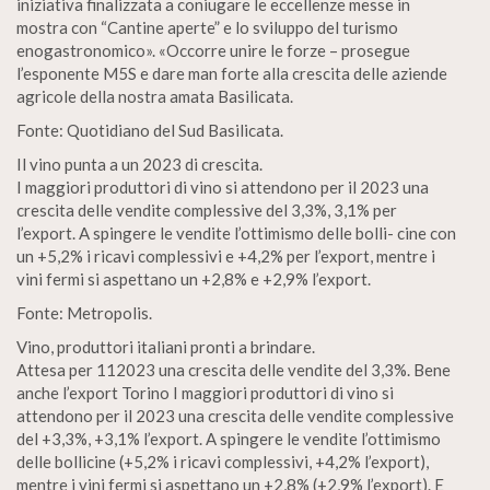
iniziativa finalizzata a coniugare le eccellenze messe in
mostra con “Cantine aperte” e lo sviluppo del turismo
enogastronomico». «Occorre unire le forze – prosegue
l’esponente M5S e dare man forte alla crescita delle aziende
agricole della nostra amata Basilicata.
Fonte: Quotidiano del Sud Basilicata.
Il vino punta a un 2023 di crescita.
I maggiori produttori di vino si attendono per il 2023 una
crescita delle vendite complessive del 3,3%, 3,1% per
l’export. A spingere le vendite l’ottimismo delle bolli- cine con
un +5,2% i ricavi complessivi e +4,2% per l’export, mentre i
vini fermi si aspettano un +2,8% e +2,9% l’export.
Fonte: Metropolis.
Vino, produttori italiani pronti a brindare.
Attesa per 112023 una crescita delle vendite del 3,3%. Bene
anche l’export Torino I maggiori produttori di vino si
attendono per il 2023 una crescita delle vendite complessive
del +3,3%, +3,1% l’export. A spingere le vendite l’ottimismo
delle bollicine (+5,2% i ricavi complessivi, +4,2% l’export),
mentre i vini fermi si aspettano un +2,8% (+2,9% l’export). E