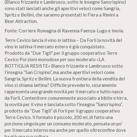
(Bianco frizzante e Lambrusco, sotto le insegne Sancrispino)
sono stati lanciati anche gli aperitivi veloci come Sangria,
Spritz e Bellini, che saranno presentati in Fiera a Rimini a
Beer Attraction.
Fonte: Corriere Romagna di Ravenna Faenza-Lugo e Imola.
Terre Cevico lancia il vino in lattina – Da Forlì la novità del
vino in lattina Il mercato estero è già conquistato.
Prodotto da “Due Tigli” per il gruppo cooperativo Terre
Cevico Porzioni monodose per uso moderato «LA
BOTTIGLIA RESISTE» Bianco frizzante e Lambrusco sotto
l’insegna “San Crispino”, ma anche aperitivi veloci come
Sangria, Spritz e Bellini. La nuova frontiera della vendita del
vino si chiama lattina? Difficile prevederlo, sicuramente
rappresenta una grande novità per il mercato e tutto nasce
da Forlì. Contenitore comunemente associato a bibite e birra,
la novità per il vino è lanciata sotto l’insegna “Sancrispino”,
prodotto da “Due Tigli” di Forlì per il gruppo cooperativo
Terre Cevico. Il formato è piccolo, 200 ml, di fatto una
porzione singola per un consumo moderato, pensata un po’
per il mercato interno ma anche per quello oltreconfine dove
ha già una sua cultura.