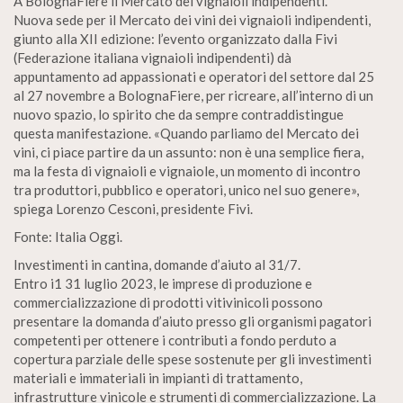
A BolognaFiere il Mercato dei vignaioli indipendenti.
Nuova sede per il Mercato dei vini dei vignaioli indipendenti,
giunto alla XII edizione: l’evento organizzato dalla Fivi
(Federazione italiana vignaioli indipendenti) dà
appuntamento ad appassionati e operatori del settore dal 25
al 27 novembre a BolognaFiere, per ricreare, all’interno di un
nuovo spazio, lo spirito che da sempre contraddistingue
questa manifestazione. «Quando parliamo del Mercato dei
vini, ci piace partire da un assunto: non è una semplice fiera,
ma la festa di vignaioli e vignaiole, un momento di incontro
tra produttori, pubblico e operatori, unico nel suo genere»,
spiega Lorenzo Cesconi, presidente Fivi.
Fonte: Italia Oggi.
Investimenti in cantina, domande d’aiuto al 31/7.
Entro i1 31 luglio 2023, le imprese di produzione e
commercializzazione di prodotti vitivinicoli possono
presentare la domanda d’aiuto presso gli organismi pagatori
competenti per ottenere i contributi a fondo perduto a
copertura parziale delle spese sostenute per gli investimenti
materiali e immateriali in impianti di trattamento,
infrastrutture vinicole e strumenti di commercializzazione. La