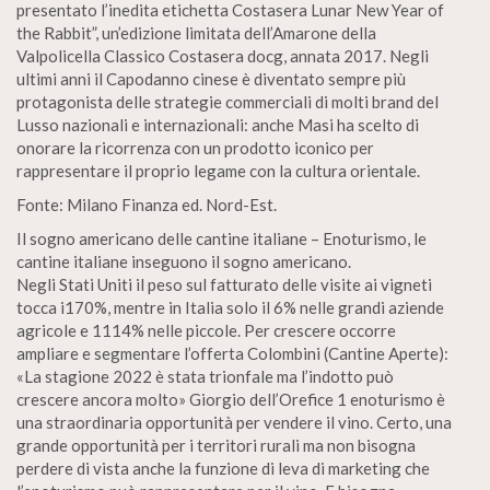
presentato l’inedita etichetta Costasera Lunar New Year of
the Rabbit”, un’edizione limitata dell’Amarone della
Valpolicella Classico Costasera docg, annata 2017. Negli
ultimi anni il Capodanno cinese è diventato sempre più
protagonista delle strategie commerciali di molti brand del
Lusso nazionali e internazionali: anche Masi ha scelto di
onorare la ricorrenza con un prodotto iconico per
rappresentare il proprio legame con la cultura orientale.
Fonte: Milano Finanza ed. Nord-Est.
Il sogno americano delle cantine italiane – Enoturismo, le
cantine italiane inseguono il sogno americano.
Negli Stati Uniti il peso sul fatturato delle visite ai vigneti
tocca i170%, mentre in Italia solo il 6% nelle grandi aziende
agricole e 1114% nelle piccole. Per crescere occorre
ampliare e segmentare l’offerta Colombini (Cantine Aperte):
«La stagione 2022 è stata trionfale ma l’indotto può
crescere ancora molto» Giorgio dell’Orefice 1 enoturismo è
una straordinaria opportunità per vendere il vino. Certo, una
grande opportunità per i territori rurali ma non bisogna
perdere di vista anche la funzione di leva di marketing che