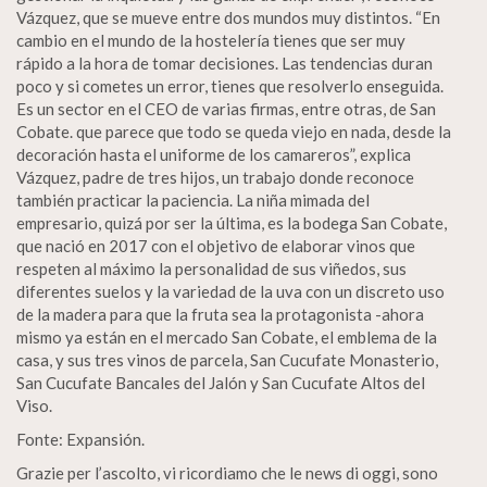
Vázquez, que se mueve entre dos mundos muy distintos. “En
cambio en el mundo de la hostelería tienes que ser muy
rápido a la hora de tomar decisiones. Las tendencias duran
poco y si cometes un error, tienes que resolverlo enseguida.
Es un sector en el CEO de varias firmas, entre otras, de San
Cobate. que parece que todo se queda viejo en nada, desde la
decoración hasta el uniforme de los camareros”, explica
Vázquez, padre de tres hijos, un trabajo donde reconoce
también practicar la paciencia. La niña mimada del
empresario, quizá por ser la última, es la bodega San Cobate,
que nació en 2017 con el objetivo de elaborar vinos que
respeten al máximo la personalidad de sus viñedos, sus
diferentes suelos y la variedad de la uva con un discreto uso
de la madera para que la fruta sea la protagonista -ahora
mismo ya están en el mercado San Cobate, el emblema de la
casa, y sus tres vinos de parcela, San Cucufate Monasterio,
San Cucufate Bancales del Jalón y San Cucufate Altos del
Viso.
Fonte: Expansión.
Grazie per l’ascolto, vi ricordiamo che le news di oggi, sono