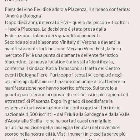
Fiera del vino Fivi dice addio a Piacenza. Il sindaco conferma:
“Andrà a Bologna”.
Dopo dieci anni, il mercato Fivi – quello dei piccoli viticoltori
– lascia Piacenza. La decisione è stata presa dalla
Federazione italiana dei vignaioli indipendenti.
Seconda solo al blasonato Vinitaly di Verona e davanti a
manifestazioni storiche come Merano Wine Fest, la fiera
mercato Fivi è una punta di diamante dell’ente fieristico
piacentino. La nuova location è già stata identificata,
conferma il sindaco Katia Tarasconi: si tratta del Centro
eventi BolognaFiere. Purtroppo i tentativi compiuti negli
ultimi tempi dall’amministrazione comunale di trattenere la
manifestazione non hanno sortito effetto. Sul tavolo a
quanto pare c’erano proposte di enti fieristici più capienti ed
attrezzati di Piacenza Expo, in grado di soddisfare le
esigenze di un’associazione che conta oggi sul territorio
nazionale 1.500 iscritti – dal Friuli alla Sardegna e dalla Valle
d’Aosta alla Sicilia – e ne ha portati quasi un migliaio
all’ultima edizione della rassegna tenutasi nel novembre
scorso nella nostra città. Visti i numeri in crescita serve più