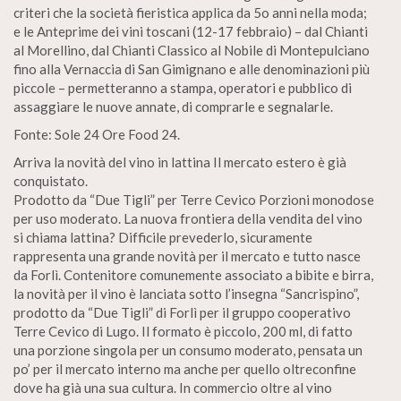
criteri che la società fieristica applica da 5o anni nella moda;
e le Anteprime dei vini toscani (12-17 febbraio) – dal Chianti
al Morellino, dal Chianti Classico al Nobile di Montepulciano
fino alla Vernaccia di San Gimignano e alle denominazioni più
piccole – permetteranno a stampa, operatori e pubblico di
assaggiare le nuove annate, di comprarle e segnalarle.
Fonte: Sole 24 Ore Food 24.
Arriva la novità del vino in lattina Il mercato estero è già
conquistato.
Prodotto da “Due Tigli” per Terre Cevico Porzioni monodose
per uso moderato. La nuova frontiera della vendita del vino
si chiama lattina? Difficile prevederlo, sicuramente
rappresenta una grande novità per il mercato e tutto nasce
da Forlì. Contenitore comunemente associato a bibite e birra,
la novità per il vino è lanciata sotto l’insegna “Sancrispino”,
prodotto da “Due Tigli” di Forlì per il gruppo cooperativo
Terre Cevico di Lugo. Il formato è piccolo, 200 ml, di fatto
una porzione singola per un consumo moderato, pensata un
po’ per il mercato interno ma anche per quello oltreconfine
dove ha già una sua cultura. In commercio oltre al vino