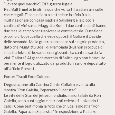
“Levate quel marchio”. Ed è guerra legale.
Red Bull ti mette le ali ma qualche volta ti fa atterrare sulle
carte legali. E’ cominciata a settembre la sfida fra la
multinazionale con casa madre a Salisburg e la piccola
cantina di vini sarda Muggittu Boeli, i due contendenti hanno
due mesi di tempo per risolvere la controversia. Questione
proprio di buoi quella che vede opposti il Golia e il Davide
delle bevande. Ma la guerra non nasce sul singolo prodotto,
dato che Muggittu Boeli di Mamoiada (Nu) non si occupa di
smart drinks e di bevande energizzanti. La cantina sarda fa
vini. E allora? Al grande marchio di Salisburgo non è piaciuto
per niente il logo utilizzato dai produttori sardi e depositato
all’Ufficio Brevetti.
Fonte: Tiscali FoodCulture.
Degustazione alla Cantina Conte Collalto e visita alla
mostra “Ron Galella, Paparazzo Superstar”.
Le vite delle Star del jet set mondiale, immortalate da Ron
Galella, sono punteggiate di trionfi celebrati… alzando i
calici. Come testimonia la foto che chiude la mostra “Ron
Galella, Paparazzo Superstar” in esposizione a Palazzo