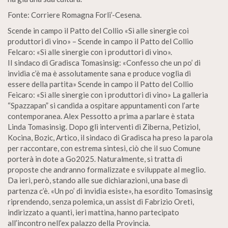
Fonte: Corriere Romagna Forli’-Cesena.
Scende in campo il Patto del Collio «Sì alle sinergie coi
produttori di vino» – Scende in campo il Patto del Collio
Felcaro: «Sì alle sinergie con i produttori di vino».
II sindaco di Gradisca Tomasinsig: «Confesso che un po’ di
invidia c’è ma è assolutamente sana e produce voglia di
essere della partita» Scende in campo il Patto del Collio
Feicaro: «Sì alle sinergie con i produttori di vino» La galleria
“Spazzapan” si candida a ospitare appuntamenti con l’arte
contemporanea. Alex Pessotto a prima a parlare è stata
Linda Tomasinsig. Dopo gli interventi di Ziberna, Petiziol,
Kocina, Bozic, Artico, il sindaco di Gradisca ha preso la parola
per raccontare, con estrema sintesi, ciò che il suo Comune
porterà in dote a Go2025. Naturalmente, si tratta di
proposte che andranno formalizzate e sviluppate al meglio.
Da ieri, però, stando alle sue dichiarazioni, una base di
partenza c’è. «Un po’ di invidia esiste», ha esordito Tomasinsig
riprendendo, senza polemica, un assist di Fabrizio Oreti,
indirizzato a quanti, ieri mattina, hanno partecipato
all’incontro nell’ex palazzo della Provincia.