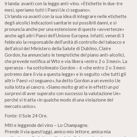
Irlanda: avanti con la legge anti-vino. «Etichette in due-tre
mesi, speriamo tutti i Paesi Ue ci seguano».
L’Irlanda va avanti con la sua idea di integrare nelle etichette
degli alcolici indicazioni sanitarie sui possibili danni, e si
pronuncia anche per una estensione di queste «avvertenze»
anche agli altri Paesi dell’Unione Europea. Infatti, venerdì 3
febbraio la responsabile dell’unità di controllo del tabacco e
dell’alcol del Ministero della Salute di Dublino, Claire
Gordon, ha annunciato le tempistiche del piano anti-alcolici,
che prevede notifica al Wto e via libera «entro 2 o 3 mesi». La
speranza – ha sottolineato Gordon – è «che entro 2 o 3 mesi
potremo dare il via a questa legge» e in seguito «che tutti gli
altri» Paesi «ci seguano», ha detto Gordon a un evento Ue
sulla lotta al cancro. «Siamo molto grati e in effetti un po’
sorpresi di aver superato con successo la valutazione Ue»
perché si tratta «in qualche modo di una violazione del
mercato unico».
Fonte: Il Sole 24 Ore.
Miti e leggende del vino – Lo Champagne.
Prende il via quest’oggi, amico mio lettore, amica mia