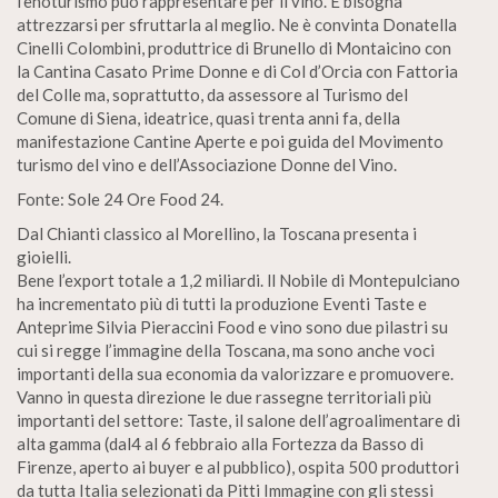
l’enoturismo può rappresentare per il vino. E bisogna
attrezzarsi per sfruttarla al meglio. Ne è convinta Donatella
Cinelli Colombini, produttrice di Brunello di Montaicino con
la Cantina Casato Prime Donne e di Col d’Orcia con Fattoria
del Colle ma, soprattutto, da assessore al Turismo del
Comune di Siena, ideatrice, quasi trenta anni fa, della
manifestazione Cantine Aperte e poi guida del Movimento
turismo del vino e dell’Associazione Donne del Vino.
Fonte: Sole 24 Ore Food 24.
Dal Chianti classico al Morellino, la Toscana presenta i
gioielli.
Bene l’export totale a 1,2 miliardi. ll Nobile di Montepulciano
ha incrementato più di tutti la produzione Eventi Taste e
Anteprime Silvia Pieraccini Food e vino sono due pilastri su
cui si regge l’immagine della Toscana, ma sono anche voci
importanti della sua economia da valorizzare e promuovere.
Vanno in questa direzione le due rassegne territoriali più
importanti del settore: Taste, il salone dell’agroalimentare di
alta gamma (dal4 al 6 febbraio alla Fortezza da Basso di
Firenze, aperto ai buyer e al pubblico), ospita 500 produttori
da tutta Italia selezionati da Pitti Immagine con gli stessi