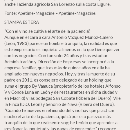
anche l’azienda agricola San Lorenzo sulla costa Ligure.
Fonte: Apetime-Magazine – Apetime-Magazine.
STAMPA ESTERA
“Con el vino se cultiva el arte de la paciencia”.
Aunque en el cara a cara Antonio Vázquez Muñoz-Calero
(León, 1983) parece un hombre tranquilo, la realidad es que
este empresario es inquieto, al menos en lo que tiene que ver
con los negocios. Con tan solo 24 años y tras estudiar
Administración y Dirección de Empresas se incorporó a la
empresa familiar, que tras más de quince años en ella ha
ampliado con nuevos negocios. Hoy, y tras la muerte de su
padre en 2011, es consejero delegado de un hólding que
suma el grupo By Vamuca (propietario de los hoteles Alfonso
V y Conde Luna en León y de restaurantes en dicha ciudad y
en Madrid) y las bodegas San Cobate (Ribera del Duero), Vile
la Finca (D.O. León) y Señorío de Nava (Ribera del Duero).
“Cuando te mueves en el mundo del vino hay que practicar
mucho el arte de la paciencia, quizá por eso parezco más
tranquilo de lo que realmente soy; he tenido que aprender a
gestionar la inquietud y las ganas de emprender”, reconoce