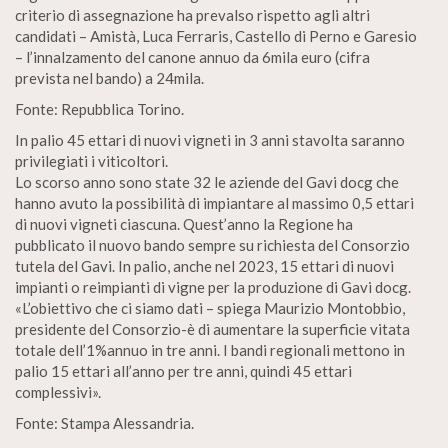
criterio di assegnazione ha prevalso rispetto agli altri
candidati – Amistà, Luca Ferraris, Castello di Perno e Garesio
– l’innalzamento del canone annuo da 6mila euro (cifra
prevista nel bando) a 24mila.
Fonte: Repubblica Torino.
In palio 45 ettari di nuovi vigneti in 3 anni stavolta saranno
privilegiati i viticoltori.
Lo scorso anno sono state 32 le aziende del Gavi docg che
hanno avuto la possibilità di impiantare al massimo 0,5 ettari
di nuovi vigneti ciascuna. Quest’anno la Regione ha
pubblicato il nuovo bando sempre su richiesta del Consorzio
tutela del Gavi. In palio, anche nel 2023, 15 ettari di nuovi
impianti o reimpianti di vigne per la produzione di Gavi docg.
«L’obiettivo che ci siamo dati – spiega Maurizio Montobbio,
presidente del Consorzio-è di aumentare la superficie vitata
totale dell’1%annuo in tre anni. I bandi regionali mettono in
palio 15 ettari all’anno per tre anni, quindi 45 ettari
complessivi».
Fonte: Stampa Alessandria.