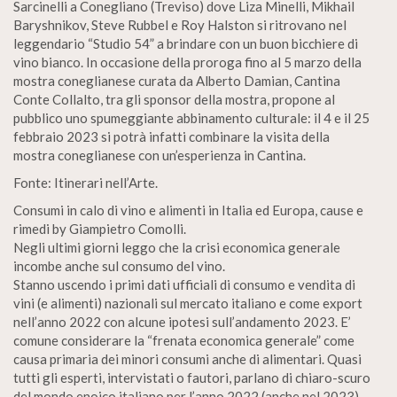
Sarcinelli a Conegliano (Treviso) dove Liza Minelli, Mikhail
Baryshnikov, Steve Rubbel e Roy Halston si ritrovano nel
leggendario “Studio 54” a brindare con un buon bicchiere di
vino bianco. In occasione della proroga fino al 5 marzo della
mostra coneglianese curata da Alberto Damian, Cantina
Conte Collalto, tra gli sponsor della mostra, propone al
pubblico uno spumeggiante abbinamento culturale: il 4 e il 25
febbraio 2023 si potrà infatti combinare la visita della
mostra coneglianese con un’esperienza in Cantina.
Fonte: Itinerari nell’Arte.
Consumi in calo di vino e alimenti in Italia ed Europa, cause e
rimedi by Giampietro Comolli.
Negli ultimi giorni leggo che la crisi economica generale
incombe anche sul consumo del vino.
Stanno uscendo i primi dati ufficiali di consumo e vendita di
vini (e alimenti) nazionali sul mercato italiano e come export
nell’anno 2022 con alcune ipotesi sull’andamento 2023. E’
comune considerare la “frenata economica generale” come
causa primaria dei minori consumi anche di alimentari. Quasi
tutti gli esperti, intervistati o fautori, parlano di chiaro-scuro
del mondo enoico italiano per l’anno 2022 (anche nel 2023)