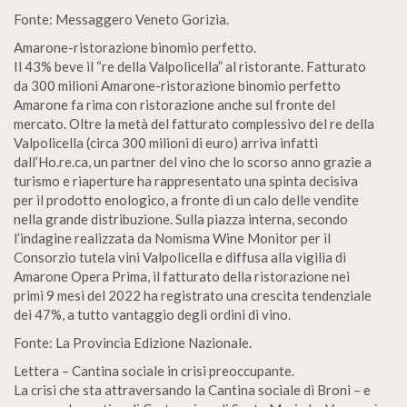
Fonte: Messaggero Veneto Gorizia.
Amarone-ristorazione binomio perfetto.
Il 43% beve il “re della Valpolicella” al ristorante. Fatturato
da 300 milioni Amarone-ristorazione binomio perfetto
Amarone fa rima con ristorazione anche sul fronte del
mercato. Oltre la metà del fatturato complessivo del re della
Valpolicella (circa 300 milioni di euro) arriva infatti
dall’Ho.re.ca, un partner del vino che lo scorso anno grazie a
turismo e riaperture ha rappresentato una spinta decisiva
per il prodotto enologico, a fronte di un calo delle vendite
nella grande distribuzione. Sulla piazza interna, secondo
l’indagine realizzata da Nomisma Wine Monitor per il
Consorzio tutela vini Valpolicella e diffusa alla vigilia di
Amarone Opera Prima, il fatturato della ristorazione nei
primi 9 mesi del 2022 ha registrato una crescita tendenziale
dei 47%, a tutto vantaggio degli ordini di vino.
Fonte: La Provincia Edizione Nazionale.
Lettera – Cantina sociale in crisi preoccupante.
La crisi che sta attraversando la Cantina sociale di Broni – e