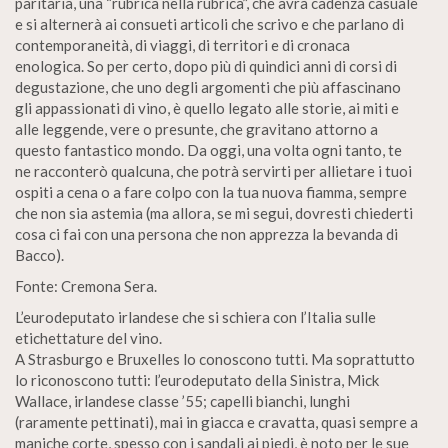
paritaria, una “rubrica nella rubrica”, che avrà cadenza casuale
e si alternerà ai consueti articoli che scrivo e che parlano di
contemporaneità, di viaggi, di territori e di cronaca
enologica. So per certo, dopo più di quindici anni di corsi di
degustazione, che uno degli argomenti che più affascinano
gli appassionati di vino, è quello legato alle storie, ai miti e
alle leggende, vere o presunte, che gravitano attorno a
questo fantastico mondo. Da oggi, una volta ogni tanto, te
ne racconterò qualcuna, che potrà servirti per allietare i tuoi
ospiti a cena o a fare colpo con la tua nuova fiamma, sempre
che non sia astemia (ma allora, se mi segui, dovresti chiederti
cosa ci fai con una persona che non apprezza la bevanda di
Bacco).
Fonte: Cremona Sera.
L’eurodeputato irlandese che si schiera con l’Italia sulle
etichettature del vino.
A Strasburgo e Bruxelles lo conoscono tutti. Ma soprattutto
lo riconoscono tutti: l’eurodeputato della Sinistra, Mick
Wallace, irlandese classe ’55; capelli bianchi, lunghi
(raramente pettinati), mai in giacca e cravatta, quasi sempre a
maniche corte, spesso con i sandali ai piedi, è noto per le sue