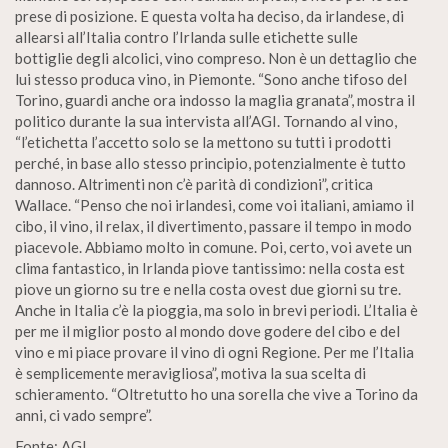
prese di posizione. E questa volta ha deciso, da irlandese, di
allearsi all’Italia contro l’Irlanda sulle etichette sulle
bottiglie degli alcolici, vino compreso. Non è un dettaglio che
lui stesso produca vino, in Piemonte. “Sono anche tifoso del
Torino, guardi anche ora indosso la maglia granata”, mostra il
politico durante la sua intervista all’AGI. Tornando al vino,
“l’etichetta l’accetto solo se la mettono su tutti i prodotti
perché, in base allo stesso principio, potenzialmente è tutto
dannoso. Altrimenti non c’è parità di condizioni”, critica
Wallace. “Penso che noi irlandesi, come voi italiani, amiamo il
cibo, il vino, il relax, il divertimento, passare il tempo in modo
piacevole. Abbiamo molto in comune. Poi, certo, voi avete un
clima fantastico, in Irlanda piove tantissimo: nella costa est
piove un giorno su tre e nella costa ovest due giorni su tre.
Anche in Italia c’è la pioggia, ma solo in brevi periodi. L’Italia è
per me il miglior posto al mondo dove godere del cibo e del
vino e mi piace provare il vino di ogni Regione. Per me l’Italia
è semplicemente meravigliosa”, motiva la sua scelta di
schieramento. “Oltretutto ho una sorella che vive a Torino da
anni, ci vado sempre”.
Fonte: AGI.