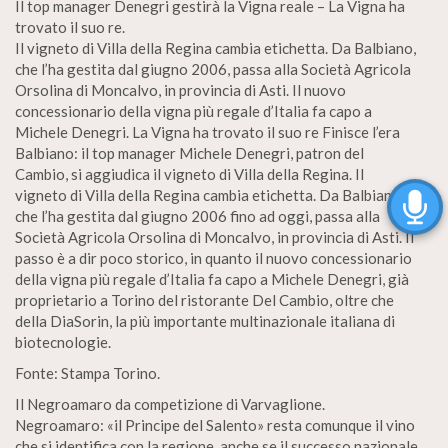
Il top manager Denegri gestirà la Vigna reale – La Vigna ha
trovato il suo re.
Il vigneto di Villa della Regina cambia etichetta. Da Balbiano,
che l’ha gestita dal giugno 2006, passa alla Società Agricola
Orsolina di Moncalvo, in provincia di Asti. Il nuovo
concessionario della vigna più regale d’Italia fa capo a
Michele Denegri. La Vigna ha trovato il suo re Finisce l’era
Balbiano: il top manager Michele Denegri, patron del
Cambio, si aggiudica il vigneto di Villa della Regina. Il
vigneto di Villa della Regina cambia etichetta. Da Balbiano,
che l’ha gestita dal giugno 2006 fino ad oggi, passa alla
Società Agricola Orsolina di Moncalvo, in provincia di Asti. Il
passo è a dir poco storico, in quanto il nuovo concessionario
della vigna più regale d’Italia fa capo a Michele Denegri, già
proprietario a Torino del ristorante Del Cambio, oltre che
della DiaSorin, la più importante multinazionale italiana di
biotecnologie.
Fonte: Stampa Torino.
Il Negroamaro da competizione di Varvaglione.
Negroamaro: «il Principe del Salento» resta comunque il vino
che si identifica con la regione, anche se il successo nazionale