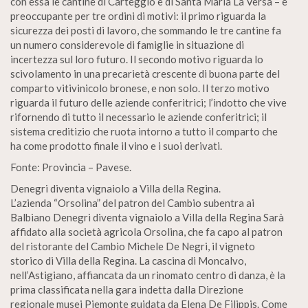
con essa le cantine di Carteggio e di Santa Maria La Versa – è
preoccupante per tre ordini di motivi: il primo riguarda la
sicurezza dei posti di lavoro, che sommando le tre cantine fa
un numero considerevole di famiglie in situazione di
incertezza sul loro futuro. Il secondo motivo riguarda lo
scivolamento in una precarietà crescente di buona parte del
comparto vitivinicolo bronese, e non solo. Il terzo motivo
riguarda il futuro delle aziende conferitrici; l’indotto che vive
rifornendo di tutto il necessario le aziende conferitrici; il
sistema creditizio che ruota intorno a tutto il comparto che
ha come prodotto finale il vino e i suoi derivati.
Fonte: Provincia – Pavese.
Denegri diventa vignaiolo a Villa della Regina.
L’azienda “Orsolina” del patron del Cambio subentra ai
Balbiano Denegri diventa vignaiolo a Villa della Regina Sarà
affidato alla società agricola Orsolina, che fa capo al patron
del ristorante del Cambio Michele De Negri, il vigneto
storico di Villa della Regina. La cascina di Moncalvo,
nell’Astigiano, affiancata da un rinomato centro di danza, è la
prima classificata nella gara indetta dalla Direzione
regionale musei Piemonte guidata da Elena De Filippis. Come