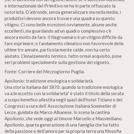
e internazionale del Primitivo ne ha in parte offuscato la
notorietà. D’altronde, senza generalizzare ma nella media, i
produttori devono ancora trovare una quadra su questo
vitigno. Ci sono belle eccezioni ovviamente, alcune anche
eccellenti, ma guardando ad un quadro complessivo c’è
ancora molto da fare. Il Negroamaro è un vitigno difficile da
fare esprimere; e l’andamento climatico non favorevole delle
ultime tre annate, particolarmente calde, non ha certo
aiutato. L’innalzamento termico, fatto ormai acquisito, pone
seri problemi specialmente sulla gestione del vigneto.
Fonte: Corriere del Mezzogiorno Puglia.
Apollonio: tradizione enologica e solidarietà.
Una storia italiana dal 1870: quando la tradizione enologica
va a braccetto con la solidarietà” è stato il titolo della serata
a scopo benefico allestita negli spazi dell’hotel Tiziano e dei
Congressi a cura dell’ Associazione Italiana Sommelier di
Lecce, guidata da Marco Albanese. In scena la cantina
Apollonio, che vede oggi al timone Marcello e Massimiliano
Apollonio, quarta generazione di una famiglia che ha fatto
della passione e dell’amore per la propria terra una filosofia