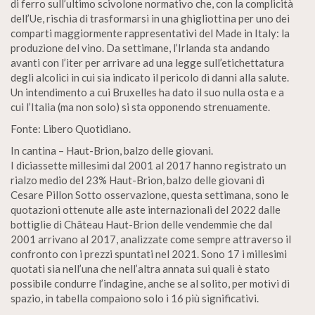
di ferro sull’ultimo scivolone normativo che, con la complicità
dell’Ue, rischia di trasformarsi in una ghigliottina per uno dei
comparti maggiormente rappresentativi del Made in Italy: la
produzione del vino. Da settimane, l’Irlanda sta andando
avanti con l’iter per arrivare ad una legge sull’etichettatura
degli alcolici in cui sia indicato il pericolo di danni alla salute.
Un intendimento a cui Bruxelles ha dato il suo nulla osta e a
cui l’Italia (ma non solo) si sta opponendo strenuamente.
Fonte: Libero Quotidiano.
In cantina – Haut-Brion, balzo delle giovani.
I diciassette millesimi dal 2001 al 2017 hanno registrato un
rialzo medio del 23% Haut-Brion, balzo delle giovani di
Cesare Pillon Sotto osservazione, questa settimana, sono le
quotazioni ottenute alle aste internazionali del 2022 dalle
bottiglie di Château Haut-Brion delle vendemmie che dal
2001 arrivano al 2017, analizzate come sempre attraverso il
confronto con i prezzi spuntati nel 2021. Sono 17 i millesimi
quotati sia nell’una che nell’altra annata sui quali è stato
possibile condurre l’indagine, anche se al solito, per motivi di
spazio, in tabella compaiono solo i 16 più significativi.