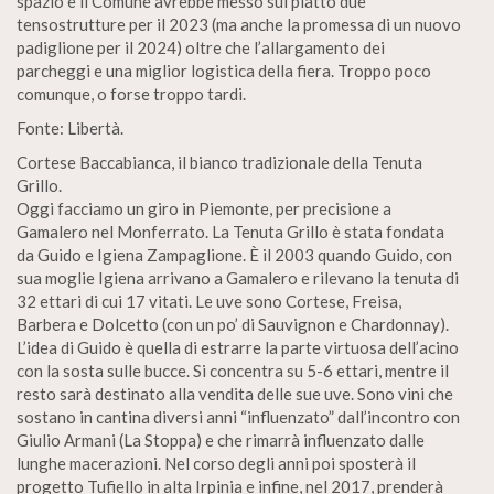
spazio e il Comune avrebbe messo sul piatto due
tensostrutture per il 2023 (ma anche la promessa di un nuovo
padiglione per il 2024) oltre che l’allargamento dei
parcheggi e una miglior logistica della fiera. Troppo poco
comunque, o forse troppo tardi.
Fonte: Libertà.
Cortese Baccabianca, il bianco tradizionale della Tenuta
Grillo.
Oggi facciamo un giro in Piemonte, per precisione a
Gamalero nel Monferrato. La Tenuta Grillo è stata fondata
da Guido e Igiena Zampaglione. È il 2003 quando Guido, con
sua moglie Igiena arrivano a Gamalero e rilevano la tenuta di
32 ettari di cui 17 vitati. Le uve sono Cortese, Freisa,
Barbera e Dolcetto (con un po’ di Sauvignon e Chardonnay).
L’idea di Guido è quella di estrarre la parte virtuosa dell’acino
con la sosta sulle bucce. Si concentra su 5-6 ettari, mentre il
resto sarà destinato alla vendita delle sue uve. Sono vini che
sostano in cantina diversi anni “influenzato” dall’incontro con
Giulio Armani (La Stoppa) e che rimarrà influenzato dalle
lunghe macerazioni. Nel corso degli anni poi sposterà il
progetto Tufiello in alta Irpinia e infine, nel 2017, prenderà