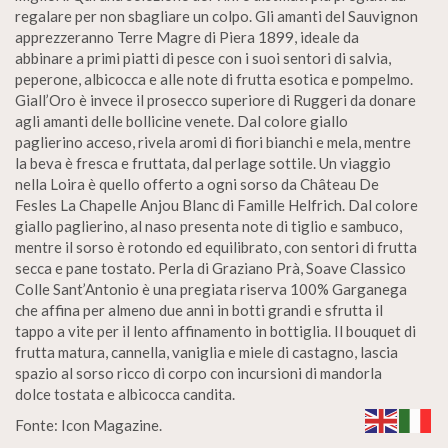
regalare per non sbagliare un colpo. Gli amanti del Sauvignon
apprezzeranno Terre Magre di Piera 1899, ideale da
abbinare a primi piatti di pesce con i suoi sentori di salvia,
peperone, albicocca e alle note di frutta esotica e pompelmo.
Giall’Oro è invece il prosecco superiore di Ruggeri da donare
agli amanti delle bollicine venete. Dal colore giallo
paglierino acceso, rivela aromi di fiori bianchi e mela, mentre
la beva è fresca e fruttata, dal perlage sottile. Un viaggio
nella Loira è quello offerto a ogni sorso da Château De
Fesles La Chapelle Anjou Blanc di Famille Helfrich. Dal colore
giallo paglierino, al naso presenta note di tiglio e sambuco,
mentre il sorso è rotondo ed equilibrato, con sentori di frutta
secca e pane tostato. Perla di Graziano Prà, Soave Classico
Colle Sant’Antonio è una pregiata riserva 100% Garganega
che affina per almeno due anni in botti grandi e sfrutta il
tappo a vite per il lento affinamento in bottiglia. Il bouquet di
frutta matura, cannella, vaniglia e miele di castagno, lascia
spazio al sorso ricco di corpo con incursioni di mandorla
dolce tostata e albicocca candita.
Fonte: Icon Magazine.