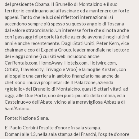
del presidente Obama. II Brunello di Montalcino e il suo
territorio continuano ad affascinare ed a mantenere un forte
appeal. Tanto che le luci dei riflettori internazionali si
accendono sempre più spesso su questo angolo di Toscana
dal valore straordinario. Un interesse forte che si nota anche
con i passaggi di proprietà delle aziende avvenuti negli ultimi
anni e anche recentemente. Dagli Stati Uniti, Peter Kern, vice
chairman e ceo di Expedia Group, leader mondiale nel settore
dei viaggi online (i cui siti web includono anche
CarRentals.com, HomeAway, Hotels.com, Hotwire.com,
Orbitz, Travelocity, Trivago e Vrbo) e la moglie Kirsten, con
alle spalle una carriera in ambito finanziario ma anche da
chef, sono i nuovi proprietari de Il Palazzone, azienda
«gioiello» del Brunello di Montalcino, quasi 5 ettari vitati, ad
oggi, alle Due Porte, uno dei punti più alti della collina, ed a
Castelnuovo dell’Abate, vicino alla meravigliosa Abbazia di
Sant’Antimo.
Fonte: Nazione Siena.
E’ Paolo Corbini l’ospite d’onore in sala stampa.
Domani alle 13, nella sala stampa del Franchi, l’ospite d’onore