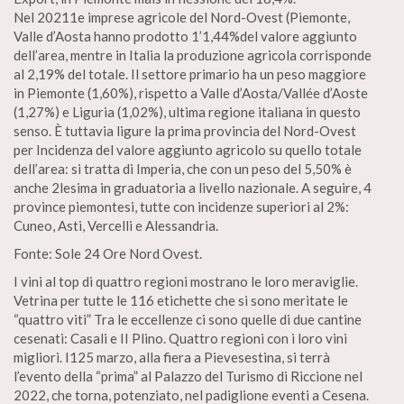
Nel 20211e imprese agricole del Nord-Ovest (Piemonte,
Valle d’Aosta hanno prodotto 1’1,44%del valore aggiunto
dell’area, mentre in Italia la produzione agricola corrisponde
al 2,19% del totale. Il settore primario ha un peso maggiore
in Piemonte (1,60%), rispetto a Valle d’Aosta/Vallée d’Aoste
(1,27%) e Liguria (1,02%), ultima regione italiana in questo
senso. È tuttavia ligure la prima provincia del Nord-Ovest
per Incidenza del valore aggiunto agricolo su quello totale
dell’area: si tratta di Imperia, che con un peso del 5,50% è
anche 2lesima in graduatoria a livello nazionale. A seguire, 4
province piemontesi, tutte con incidenze superiori al 2%:
Cuneo, Asti, Vercelli e Alessandria.
Fonte: Sole 24 Ore Nord Ovest.
I vini al top di quattro regioni mostrano le loro meraviglie.
Vetrina per tutte le 116 etichette che si sono meritate le
“quattro viti” Tra le eccellenze ci sono quelle di due cantine
cesenati: Casali e II Plino. Quattro regioni con i loro vini
migliori. I125 marzo, alla fiera a Pievesestina, si terrà
l’evento della “prima” al Palazzo del Turismo di Riccione nel
2022, che torna, potenziato, nel padiglione eventi a Cesena.