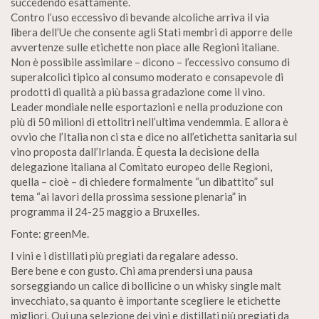
succedendo esattamente.
Contro l’uso eccessivo di bevande alcoliche arriva il via
libera dell’Ue che consente agli Stati membri di apporre delle
avvertenze sulle etichette non piace alle Regioni italiane.
Non è possibile assimilare – dicono – l’eccessivo consumo di
superalcolici tipico al consumo moderato e consapevole di
prodotti di qualità a più bassa gradazione come il vino.
Leader mondiale nelle esportazioni e nella produzione con
più di 50 milioni di ettolitri nell’ultima vendemmia. E allora è
ovvio che l’Italia non ci sta e dice no all’etichetta sanitaria sul
vino proposta dall’Irlanda. È questa la decisione della
delegazione italiana al Comitato europeo delle Regioni,
quella – cioè – di chiedere formalmente “un dibattito” sul
tema “ai lavori della prossima sessione plenaria” in
programma il 24-25 maggio a Bruxelles.
Fonte: greenMe.
I vini e i distillati più pregiati da regalare adesso.
Bere bene e con gusto. Chi ama prendersi una pausa
sorseggiando un calice di bollicine o un whisky single malt
invecchiato, sa quanto è importante scegliere le etichette
migliori. Qui una selezione dei vini e distillati più pregiati da