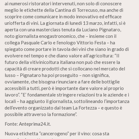
ai numerosi ristoratori intervenuti, non solo di conoscere
meglio le etichette della Cantina di Torrecuso, ma anche di
scoprire come comunicare in modo innovativo ed efficace
un’offerta di vini. La giornata di lunedì 13 marzo, infatti, si è
aperta con una masterclass tenuta da Luciano Pignataro,
noto giornalista enogastronomico, che – insieme con il
collega Pasquale Carlo e l’enologo Vittorio Festa – ha
spiegato come portare in tavola dei vini che siano in grado di
evolvere nel tempo e che diano valore all’agricoltura: “Il
futuro della vitivinicoltura italiana non può che essere la
capacità di creare prodotti che si collocano nel mercato del
lusso – Pignataro ha poi proseguito – non significa,
ovviamente, che bisogna rinunciare a fare delle bottiglie
accessibili a tutti, però è importante dare valore al proprio
lavoro”. “E’ fondamentale stringere relazioni tra le aziende e i
locali – ha aggiunto il giornalista, sottolineando l’importanza
dell’evento organizzato dal team La Fortezza – e questo è
possibile attraverso la formazione”.
Fonte: Anteprima24.it.
Nuova etichetta “cancerogeno” per il vino: cosa sta