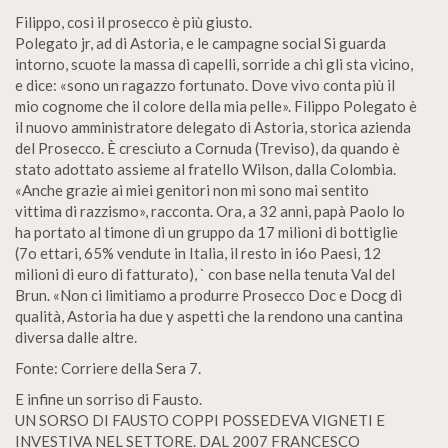
Filippo, così il prosecco è più giusto.
Polegato jr, ad di Astoria, e le campagne social Si guarda
intorno, scuote la massa di capelli, sorride a chi gli sta vicino,
e dice: «sono un ragazzo fortunato. Dove vivo conta più il
mio cognome che il colore della mia pelle». Filippo Polegato è
il nuovo amministratore delegato di Astoria, storica azienda
del Prosecco. È cresciuto a Cornuda (Treviso), da quando è
stato adottato assieme al fratello Wilson, dalla Colombia.
«Anche grazie ai miei genitori non mi sono mai sentito
vittima di razzismo», racconta. Ora, a 32 anni, papà Paolo lo
ha portato al timone di un gruppo da 17 milioni di bottiglie
(7o ettari, 65% vendute in Italia, il resto in i6o Paesi, 12
milioni di euro di fatturato), ` con base nella tenuta Val del
Brun. «Non ci limitiamo a produrre Prosecco Doc e Docg di
qualità, Astoria ha due y aspetti che la rendono una cantina
diversa dalle altre.
Fonte: Corriere della Sera 7.
E infine un sorriso di Fausto.
UN SORSO DI FAUSTO COPPI POSSEDEVA VIGNETI E
INVESTIVA NEL SETTORE. DAL 2007 FRANCESCO