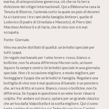
marina, di un’esposizione generosa, ciò che ne fa terra
d’elezione dei vitigni internazionali. Qui a Bibbona ha casa la
Tenuta di Biserno, l’azienda sotto la quale un paio di decenni
fa si riunirono i tre rami della famiglia Antinori, quelle di
Lodovico (il padre di Ornellaia e Masseto), di Piero (dei
Marchesi Antinori) e di Ilaria, che di vino non si è mai
occupata.
Fonte: Giornale.
Vino ma anche distillati di qualità: un brindisi speciale per
tutti i papà.
Un regalo mai banale per i wine lovers: rosso, bianco o
bollicine, non fa alcuna differenza Ma non solo, un buon
liquore fa sempre centro Un brindisi speciale in una giornata
speciale. Non c’è occasione migliore, e modo migliore, per
festeggiare il papà che un brindisi in famiglia. Regalare una
bottiglia di vino non è mai qualcosa di banale: è un pensiero
che, arriva dritto al cuore. Bianco, rosso o bollicine, non fa
differenza. Se il papà in questione è un wine lover rimarrà
colpito. Per andare sul sicuro, optare per un grande classico
che arriva dalla Valpolicella è la scelta migliore. Qui ci sono
tante cantine di qualità tra cui Tedeschi con il suo Capitel