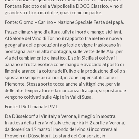
Fontana Recioto della Valpolicella DOCG Classico, vino di
grande struttura ma dolce, quasi come un padre.
Fonte: Giorno – Carlino – Nazione Speciale Festa del papà.
Pazzo clima: vigne di altura, ulivi al nord e mango siciliani.
Al Salone del Vino di Torino il rapporto tra meteo e nuova
geografia delle produzioni agricole e vigne traslocano in
montagna, anzi in alta montagna, sulle vette delle Alpi, per
via del cambiamento climatico. E se in Sicilia si coltiva il
banano e frutta esotica come mango e avocado al posto di
limoni e arance, la coltura dell’ulivo e la produzione di olio si
spostano sempre più al nord, in zone impensabili come il
Piemonte. Stessa sorte tocca anche ai vitigni che, per via
delle alte temperature e la mancanza di acqua, si spostano e
vengono coltivati sulle Alpi e in Val di Susa.
Fonte: Il Settimanale PMI.
Da Düsseldorf al Vinitaly a Verona, il meglio in mostra.
In attesa della fiera Vinitaly (che aprirà H 2 aprile a Verona)
da domenica 19 marzo il mondo del vino si incontrerà al
Prowein di Düsseldorf. Lo stand del Consorzio, in