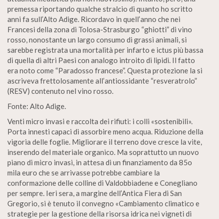
premessa riportando qualche stralcio di quanto ho scritto
anni fa sull’Alto Adige. Ricordavo in quell’anno che nei
Francesi della zona di Tolosa-Strasburgo “ghiotti” di vino
rosso, nonostante un largo consumo di grassi animali, si
sarebbe registrata una mortalità per infarto e ictus più bassa
di quella di altri Paesi con analogo introito di lipidi. Il fatto
era noto come “Paradosso francese”. Questa protezione la si
ascriveva frettolosamente all’antiossidante “resveratrolo”
(RESV) contenuto nel vino rosso.
Fonte: Alto Adige.
Venti micro invasi e raccolta dei rifiuti: i colli «sostenibili».
Porta innesti capaci di assorbire meno acqua. Riduzione della
vigoria delle foglie. Migliorare il terreno dove cresce la vite,
inserendo del materiale organico. Ma soprattutto un nuovo
piano di micro invasi, in attesa di un finanziamento da 85o
mila euro che se arrivasse potrebbe cambiare la
conformazione delle colline di Valdobbiadene e Conegliano
per sempre. Ieri sera, a margine dell’Antica Fiera di San
Gregorio, si è tenuto il convegno «Cambiamento climatico e
strategie per la gestione della risorsa idrica nei vigneti di