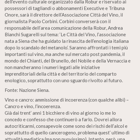
dell’evento culturale organizzato dalla Robur e riservato ai
possessori di tagliandi o abbonamenti Executive e Tribuna
Onore, sarà il direttore dell’Associazione Città del Vino, il
giornalista Paolo Corbini. Corbini converserà con il
responsabile dell’area comunicazione della Robur, Andrea
Bianchi Sugarelli sul tema: ‘Le Città del Vino, l’associazione
nata a Siena che ha guidato la rinascita dell’enologia italiana
dopo lo scandalo del metanolo’. Saranno affrontati i temi più
importanti sul vino, ma anche sul mercato post pandemia, il
mondo del Chianti, del Brunello, del Nobile e della Vernaccia e
non mancheranno i numeri legati alle iniziative
imprenditoriali della città e del territorio del comparto
enologico, soprattutto con uno sguardo rivolto al futuro.
Fonte: Nazione Siena.
Vino e cancro: ammissione di incoerenza (con qualche alibi) –
Cancro e vino, l’incoerenza.
Già dai trent’ anni 1 bicchiere di vino al giorno io me lo
concedo e confesso che continuerò a farlo. Dovrei allora
autocriticarmi, consapevole come sono dei rischi dell’alcol e
soprattutto di quello cancerogeno, problema quest’ ultimo di
attualità mediatica (ma non nuovissimo). Intanto, però, una