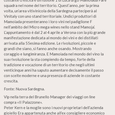
costante crescita e diffusione 1 di Luca urgo Mamolada Fare
squadra nel nome del territorio. Quest’anno, per la prima
volta, un’area vitivinicola della Sardegna parteciperà al
Vinitaly con uno stand territoriale. Undici produttori di
Mamoiada presenteranno i loro vini nel padiglione F
nell’ambito del Micro mega wines nello stand Mamoja’.
L’appuntamento è dal 2 al 4 aprile a Verona con la più grande
manifestazione dedicata al mondo dei vini e dei distillati
arrivata alla 55esima edizione. Le rivoluzioni, piccole e
grandi che siano, si fanno anche osando. Mostrando
coraggio e lungimiranza. E Mamoiada nel mondo del vino la
sua rivoluzione la sta compiendo da tempo, forte della
tradizione e vocazione di un territorio che negli ultimi
venticinque anni ha saputo aumentare decisamente il passo
con scelte moderne e una presenza di aziende in costante
crescita.
Fonte: Nuova Sardegna.
Vip nella terra del Brunello Manager dei viaggi on line
compra «II Palazzone».
Peter Kern e la moglie sono i nuovi proprietari dell’azienda
gioiello Era appartenuta anche all’ex consigliere economico