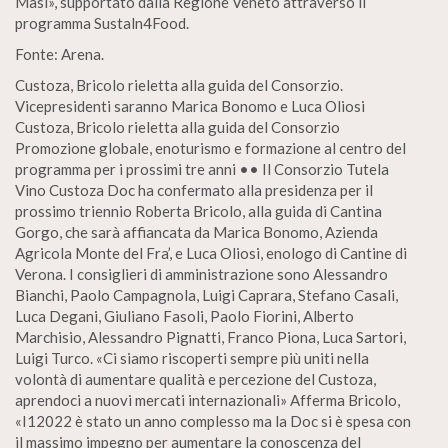
Masi», supportato dalla Regione Veneto attraverso il
programma Sustaln4Food.
Fonte: Arena.
Custoza, Bricolo rieletta alla guida del Consorzio.
Vicepresidenti saranno Marica Bonomo e Luca Oliosi
Custoza, Bricolo rieletta alla guida del Consorzio
Promozione globale, enoturismo e formazione al centro del
programma per i prossimi tre anni •• Il Consorzio Tutela
Vino Custoza Doc ha confermato alla presidenza per il
prossimo triennio Roberta Bricolo, alla guida di Cantina
Gorgo, che sarà affiancata da Marica Bonomo, Azienda
Agricola Monte del Fra’, e Luca Oliosi, enologo di Cantine di
Verona. I consiglieri di amministrazione sono Alessandro
Bianchi, Paolo Campagnola, Luigi Caprara, Stefano Casali,
Luca Degani, Giuliano Fasoli, Paolo Fiorini, Alberto
Marchisio, Alessandro Pignatti, Franco Piona, Luca Sartori,
Luigi Turco. «Ci siamo riscoperti sempre più uniti nella
volontà di aumentare qualità e percezione del Custoza,
aprendoci a nuovi mercati internazionali» Afferma Bricolo,
«I12022 è stato un anno complesso ma la Doc si è spesa con
il massimo impegno per aumentare la conoscenza del