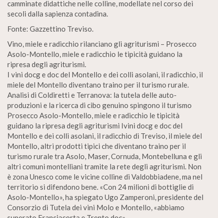
camminate didattiche nelle colline, modellate nel corso dei
secoli dalla sapienza contadina.
Fonte: Gazzettino Treviso.
Vino, miele e radicchio rilanciano gli agriturismi – Prosecco
Asolo-Montello, miele e radicchio le tipicità guidano la
ripresa degli agriturismi.
I vini docg e doc del Montello e dei colli asolani, il radicchio, il
miele del Montello diventano traino per il turismo rurale.
Analisi di Coldiretti e Terranova: la tutela delle auto-
produzioni e la ricerca di cibo genuino spingono il turismo
Prosecco Asolo-Montello, miele e radicchio le tipicità
guidano la ripresa degli agriturismi Ivini docg e doc del
Montello e dei colli asolani, il radicchio di Treviso, il miele del
Montello, altri prodotti tipici che diventano traino per il
turismo rurale tra Asolo, Maser, Cornuda, Montebelluna e gli
altri comuni montelliani tramite la rete degli agriturismi. Non
è zona Unesco come le vicine colline di Valdobbiadene, ma nel
territorio si difendono bene. «Con 24 milioni di bottiglie di
Asolo-Montello», ha spiegato Ugo Zamperoni, presidente del
Consorzio di Tutela dei vini Molo e Montello, «abbiamo
superato Franciacorta e Trento doc».