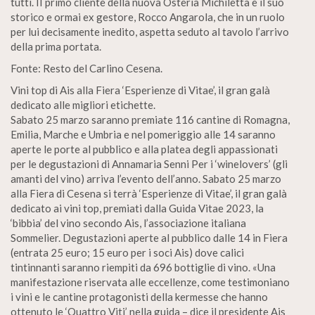
tutti. II primo cliente della nuova Osteria Michiletta è il suo
storico e ormai ex gestore, Rocco Angarola, che in un ruolo
per lui decisamente inedito, aspetta seduto al tavolo l’arrivo
della prima portata.
Fonte: Resto del Carlino Cesena.
Vini top di Ais alla Fiera ‘Esperienze di Vitae’, il gran galà
dedicato alle migliori etichette.
Sabato 25 marzo saranno premiate 116 cantine di Romagna,
Emilia, Marche e Umbria e nel pomeriggio alle 14 saranno
aperte le porte al pubblico e alla platea degli appassionati
per le degustazioni di Annamaria Senni Per i ‘winelovers’ (gli
amanti del vino) arriva l’evento dell’anno. Sabato 25 marzo
alla Fiera di Cesena si terrà ‘Esperienze di Vitae’, il gran galà
dedicato ai vini top, premiati dalla Guida Vitae 2023, la
‘bibbia’ del vino secondo Ais, l’associazione italiana
Sommelier. Degustazioni aperte al pubblico dalle 14 in Fiera
(entrata 25 euro; 15 euro per i soci Ais) dove calici
tintinnanti saranno riempiti da 696 bottiglie di vino. «Una
manifestazione riservata alle eccellenze, come testimoniano
i vini e le cantine protagonisti della kermesse che hanno
ottenuto le ‘Quattro Viti’ nella guida – dice il presidente Ais