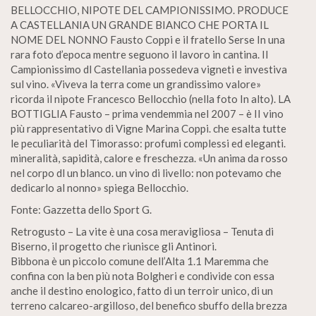
BELLOCCHIO, NIPOTE DEL CAMPIONISSIMO. PRODUCE
A CASTELLANIA UN GRANDE BIANCO CHE PORTA IL
NOME DEL NONNO Fausto Coppi e il fratello Serse In una
rara foto d’epoca mentre seguono il lavoro in cantina. II
Campionissimo dl Castellania possedeva vigneti e investiva
sul vino. «Viveva la terra come un grandissimo valore»
ricorda il nipote Francesco Bellocchio (nella foto In alto). LA
BOTTIGLIA Fausto – prima vendemmia nel 2007 – è II vino
più rappresentativo di Vigne Marina Coppi. che esalta tutte
le peculiarità del Timorasso: profumi complessi ed eleganti.
mineralità, sapidità, calore e freschezza. «Un anima da rosso
nel corpo dl un blanco. un vino di livello: non potevamo che
dedicarlo al nonno» spiega Bellocchio.
Fonte: Gazzetta dello Sport G.
Retrogusto – La vite è una cosa meravigliosa – Tenuta di
Biserno, il progetto che riunisce gli Antinori.
Bibbona è un piccolo comune dell’Alta 1.1 Maremma che
confina con la ben più nota Bolgheri e condivide con essa
anche il destino enologico, fatto di un terroir unico, di un
terreno calcareo-argilloso, del benefico sbuffo della brezza