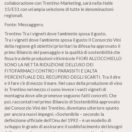
collaborazione con Trentino Marketing, sarà nella Halle
15/E51 con un’ampia selezione di tutte le denominazioni
regionali.
Fonte: Messaggero.
Trentino Tra i vigneti dove l’ambiente sposa il gusto.
Tra i vigneti dove l’ambiente sposa il gusto Il Consorzio Vini
della regione gli obiettivi prioritari la difesa ha approvato il
primo Bilancio del paesaggio e la qualità di sostenibilità che
fissa tra delle produzioni vitivinicole FIORI ALL’OCCHIELLO
SONO LA NETTA RIDUZIONE DELL’USO DEI
FITOFARMACI CONTRO I PARASSITI E L’ALTA
PERCENTUALE DEL RECUPERO DEGLI SCARTI. Tra il dire
e il fare c’è di mezzo il mare. Nel caso della produzione di vino
in Trentino nel mezzo ci sono invece i vasti vigneti di
montagna dove alle promesse seguono fatti concreti. Che
poi, raccontati nel primo Bilancio di Sostenibilità approvato
dal Consorzio Vini del Trentino, diventano ulteriore spunto
per ancora nuovi impegni. «Sostenibile – secondo la
definizione ufficiale dell’Onu del 1992 – è un modello di
sviluppo in grado di assicurare il soddisfacimento dei bisogni