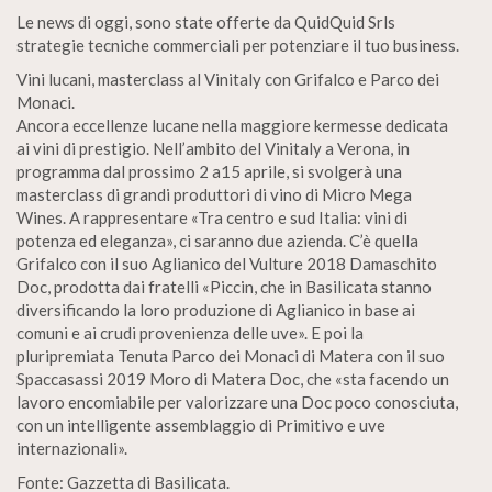
Le news di oggi, sono state offerte da QuidQuid Srls
strategie tecniche commerciali per potenziare il tuo business.
Vini lucani, masterclass al Vinitaly con Grifalco e Parco dei
Monaci.
Ancora eccellenze lucane nella maggiore kermesse dedicata
ai vini di prestigio. Nell’ambito del Vinitaly a Verona, in
programma dal prossimo 2 a15 aprile, si svolgerà una
masterclass di grandi produttori di vino di Micro Mega
Wines. A rappresentare «Tra centro e sud Italia: vini di
potenza ed eleganza», ci saranno due azienda. C’è quella
Grifalco con il suo Aglianico del Vulture 2018 Damaschito
Doc, prodotta dai fratelli «Piccin, che in Basilicata stanno
diversificando la loro produzione di Aglianico in base ai
comuni e ai crudi provenienza delle uve». E poi la
pluripremiata Tenuta Parco dei Monaci di Matera con il suo
Spaccasassi 2019 Moro di Matera Doc, che «sta facendo un
lavoro encomiabile per valorizzare una Doc poco conosciuta,
con un intelligente assemblaggio di Primitivo e uve
internazionali».
Fonte: Gazzetta di Basilicata.