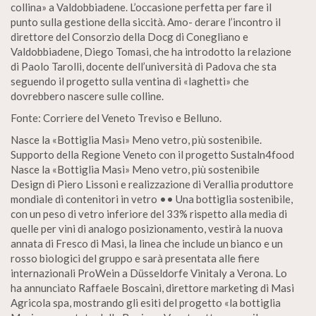
collina» a Valdobbiadene. L’occasione perfetta per fare il
punto sulla gestione della siccità. Amo- derare l’incontro il
direttore del Consorzio della Docg di Conegliano e
Valdobbiadene, Diego Tomasi, che ha introdotto la relazione
di Paolo Tarolli, docente dell’università di Padova che sta
seguendo il progetto sulla ventina di «laghetti» che
dovrebbero nascere sulle colline.
Fonte: Corriere del Veneto Treviso e Belluno.
Nasce la «Bottiglia Masi» Meno vetro, più sostenibile.
Supporto della Regione Veneto con il progetto Sustaln4food
Nasce la «Bottiglia Masi» Meno vetro, più sostenibile
Design di Piero Lissoni e realizzazione di Verallia produttore
mondiale di contenitori in vetro •• Una bottiglia sostenibile,
con un peso di vetro inferiore del 33% rispetto alla media di
quelle per vini di analogo posizionamento, vestirà la nuova
annata di Fresco di Masi, la linea che include un bianco e un
rosso biologici del gruppo e sarà presentata alle fiere
internazionali ProWein a Düsseldorfe Vinitaly a Verona. Lo
ha annunciato Raffaele Boscaini, direttore marketing di Masi
Agricola spa, mostrando gli esiti del progetto «la bottiglia