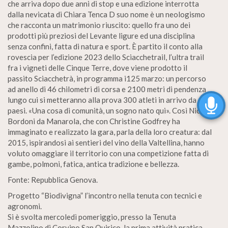
che arriva dopo due anni di stop e una edizione interrotta
dalla nevicata di Chiara Tenca D suo nome è un neologismo
che racconta un matrimonio riuscito: quello fra uno dei
prodotti più preziosi del Levante ligure ed una disciplina
senza confini, fatta di natura e sport. È partito il conto alla
rovescia per l’edizione 2023 dello Sciacchetrail, l’ultra trail
fra i vigneti delle Cinque Terre, dove viene prodotto il
passito Sciacchetrà, in programma i125 marzo: un percorso
ad anello di 46 chilometri di corsa e 2100 metri di pendenza
lungo cui si metteranno alla prova 300 atleti in arrivo da 16
paesi. «Una cosa di comunità, un sogno nato qui». Così Nicola
Bordoni da Manarola, che con Christine Godfrey ha
immaginato e realizzato la gara, parla della loro creatura: dal
2015, ispirandosi ai sentieri del vino della Valtellina, hanno
voluto omaggiare il territorio con una competizione fatta di
gambe, polmoni, fatica, antica tradizione e bellezza.
Fonte: Repubblica Genova.
Progetto “Biodivigna” l’incontro nella tenuta con tecnici e
agronomi.
Si è svolta mercoledì pomeriggio, presso la Tenuta
Mazzolino di Corvino San Quirico, la prima attività pratica