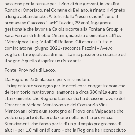
passione per la terra e per il vino di due giovani, in località
Ronch di Ombriaco, nel Comune di Bellano, è rinato il vigneto
a lungo abbandonato. Artefici della “resurrezione” sono il
premanese Giacomo “Jack” Fazzini, 29 anni, ingegnere
gestionale che lavora a Calolziocorte alla Fontana Group, e
Sara Ferrari di Introbio, 26 anni, maestra elementare all’Ics
“Monsignor Luigi Vitali” di Bellano. Gli esordi «Tutto è
cominciato nel giugno 2021- racconta Fazzini – Avevo
voglia di fare qualcosa di mio. – La mia passione è cucinare ed
il sogno è quello di aprire un ristorante.
Fonte: Provincia di Lecco.
Da Regione 250mila euro per vini e meloni.
Un importante sostegno per le eccellenze enogastronomiche
del territorio mantovano: ammonta a circa 300mi1a euro lo
stanziamento che Regione Lombardia ha deciso in favore del
Consorzio Melone Mantovano e del Consorzio Vini
Mantovani, oltre a un sostegno al Provolone Valpadana che
vede una parte della produzione nella nostra provincia.
Stanziamenti che fanno parte di un piil ampio programma di
aiuti – per 1,8 milioni di euro – che la Regione ha riconosciuto