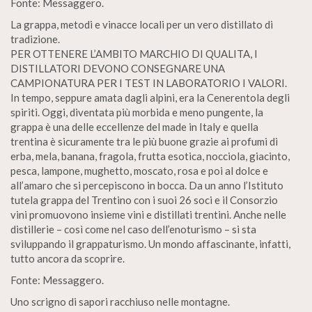
Fonte: Messaggero.
La grappa, metodi e vinacce locali per un vero distillato di
tradizione.
PER OTTENERE L’AMBITO MARCHIO DI QUALITA, I
DISTILLATORI DEVONO CONSEGNARE UNA
CAMPIONATURA PER I TEST IN LABORATORIO I VALORI.
In tempo, seppure amata dagli alpini, era la Cenerentola degli
spiriti. Oggi, diventata più morbida e meno pungente, la
grappa è una delle eccellenze del made in Italy e quella
trentina è sicuramente tra le più buone grazie ai profumi di
erba, mela, banana, fragola, frutta esotica, nocciola, giacinto,
pesca, lampone, mughetto, moscato, rosa e poi al dolce e
all’amaro che si percepiscono in bocca. Da un anno l’Istituto
tutela grappa del Trentino con i suoi 26 soci e il Consorzio
vini promuovono insieme vini e distillati trentini. Anche nelle
distillerie – così come nel caso dell’enoturismo – si sta
sviluppando il grappaturismo. Un mondo affascinante, infatti,
tutto ancora da scoprire.
Fonte: Messaggero.
Uno scrigno di sapori racchiuso nelle montagne.