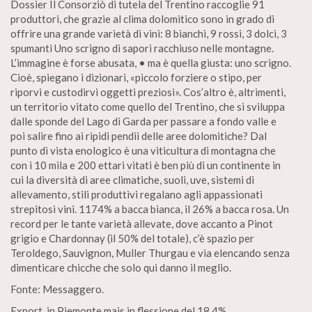
Dossier Il Consorziò di tutela del Trentino raccoglie 91
produttori, che grazie al clima dolomitico sono in grado di
offrire una grande varietà di vini: 8 bianchi, 9 rossi, 3 dolci, 3
spumanti Uno scrigno di sapori racchiuso nelle montagne.
L’immagine è forse abusata, • ma è quella giusta: uno scrigno.
Cioè, spiegano i dizionari, «piccolo forziere o stipo, per
riporvi e custodirvi oggetti preziosi». Cos’altro è, altrimenti,
un territorio vitato come quello del Trentino, che si sviluppa
dalle sponde del Lago di Garda per passare a fondo valle e
poi salire fino ai ripidi pendii delle aree dolomitiche? Dal
punto di vista enologico è una viticultura di montagna che
con i 10 mila e 200 ettari vitati è ben più di un continente in
cui la diversità di aree climatiche, suoli, uve, sistemi di
allevamento, stili produttivi regalano agli appassionati
strepitosi vini. 1174% a bacca bianca, il 26% a bacca rosa. Un
record per le tante varietà allevate, dove accanto a Pinot
grigio e Chardonnay (il 50% del totale), c’è spazio per
Teroldego, Sauvignon, Muller Thurgau e via elencando senza
dimenticare chicche che solo qui danno il meglio.
Fonte: Messaggero.
Export, in Piemonte mais in flessione del 18,4%.