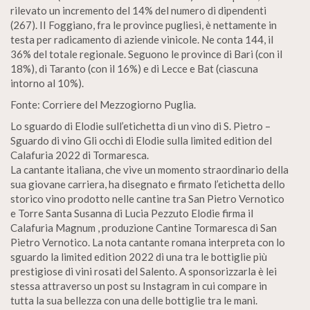
rilevato un incremento del 14% del numero di dipendenti
(267). II Foggiano, fra le province pugliesi, è nettamente in
testa per radicamento di aziende vinicole. Ne conta 144, il
36% del totale regionale. Seguono le province di Bari (con il
18%), di Taranto (con il 16%) e di Lecce e Bat (ciascuna
intorno al 10%).
Fonte: Corriere del Mezzogiorno Puglia.
Lo sguardo di Elodie sull’etichetta di un vino di S. Pietro –
Sguardo di vino Gli occhi di Elodie sulla limited edition del
Calafuria 2022 di Tormaresca.
La cantante italiana, che vive un momento straordinario della
sua giovane carriera, ha disegnato e firmato l’etichetta dello
storico vino prodotto nelle cantine tra San Pietro Vernotico
e Torre Santa Susanna di Lucia Pezzuto Elodie firma il
Calafuria Magnum , produzione Cantine Tormaresca di San
Pietro Vernotico. La nota cantante romana interpreta con lo
sguardo la limited edition 2022 di una tra le bottiglie più
prestigiose di vini rosati del Salento. A sponsorizzarla è lei
stessa attraverso un post su Instagram in cui compare in
tutta la sua bellezza con una delle bottiglie tra le mani.