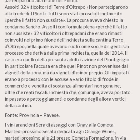
parteciparono alla frode del Pinot».
Assolti 32 viticoltori di Terre d’Oltrepo «Non parteciparono
alla frode del Pinot» Tutti sono stati prosciolti nel merito
«perché il fatto non sussiste». La procura aveva chiesto la
condanna Sandro. Assolti con formula piena «perché il fatto
non sussiste» 32 viticoltori oltrepadani che erano rimasti
coinvolti nel primo filone dell’inchiesta sulla cantina Terre
d’Oltrepo, nella quale avevano ruoli come soci e dirigenti. Un
processo che deriva dalla prima inchiesta, quella del 2014. Il
caso era quello della presunta adulterazione del Pinot grigio.
In particolare l’accusa era che quel Pinot non provenisse dai
vigneti della zona, ma da vigneti di minor pregio. Gli imputati
erano a processo con le accuse a vario titolo di frode in
commercio e vendita di sostanza alimentari non genuine,
oltre che reati fiscali. Inchiesta che, comunque, aveva portato
in passato a patteggiamenti e condanne degli allora vertici
della cantina.
Fonte: Provincia – Pavese.
I vini arancioni Sera di assaggi con Onav alla Cometa.
Martedì prossimo Serata dedicata agli Orange Wines,
martedì prossimo alle 21 presso Cometa Formazione, in via