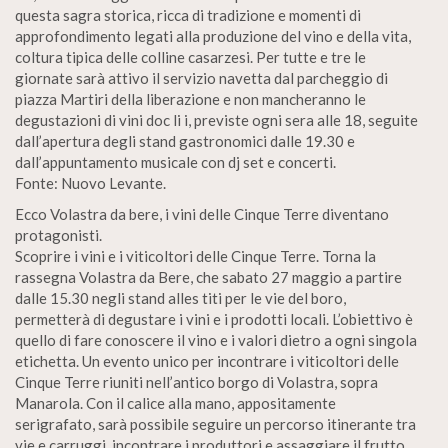
questa sagra storica, ricca di tradizione e momenti di
approfondimento legati alla produzione del vino e della vita,
coltura tipica delle colline casarzesi. Per tutte e tre le
giornate sarà attivo il servizio navetta dal parcheggio di
piazza Martiri della liberazione e non mancheranno le
degustazioni di vini doc li i, previste ogni sera alle 18, seguite
dall’apertura degli stand gastronomici dalle 19.30 e
dall’appuntamento musicale con dj set e concerti.
Fonte: Nuovo Levante.
Ecco Volastra da bere, i vini delle Cinque Terre diventano
protagonisti.
Scoprire i vini e i viticoltori delle Cinque Terre. Torna la
rassegna Volastra da Bere, che sabato 27 maggio a partire
dalle 15.30 negli stand alles titi per le vie del boro,
permetterà di degustare i vini e i prodotti locali. L’obiettivo è
quello di fare conoscere il vino e i valori dietro a ogni singola
etichetta. Un evento unico per incontrare i viticoltori delle
Cinque Terre riuniti nell’antico borgo di Volastra, sopra
Manarola. Con il calice alla mano, appositamente
serigrafato, sarà possibile seguire un percorso itinerante tra
vie e carruggi, incontrare i produttori e assaggiare il frutto