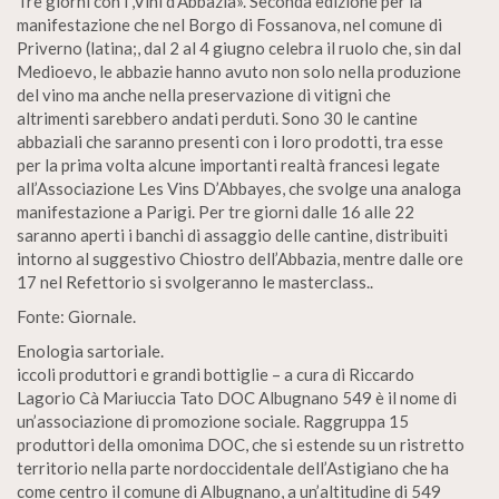
Tre giorni con i ,Vini d’Abbazia». Seconda edizione per la
manifestazione che nel Borgo di Fossanova, nel comune di
Priverno (latina;, dal 2 al 4 giugno celebra il ruolo che, sin dal
Medioevo, le abbazie hanno avuto non solo nella produzione
del vino ma anche nella preservazione di vitigni che
altrimenti sarebbero andati perduti. Sono 30 le cantine
abbaziali che saranno presenti con i loro prodotti, tra esse
per la prima volta alcune importanti realtà francesi legate
all’Associazione Les Vins D’Abbayes, che svolge una analoga
manifestazione a Parigi. Per tre giorni dalle 16 alle 22
saranno aperti i banchi di assaggio delle cantine, distribuiti
intorno al suggestivo Chiostro dell’Abbazia, mentre dalle ore
17 nel Refettorio si svolgeranno le masterclass..
Fonte: Giornale.
Enologia sartoriale.
iccoli produttori e grandi bottiglie – a cura di Riccardo
Lagorio Cà Mariuccia Tato DOC Albugnano 549 è il nome di
un’associazione di promozione sociale. Raggruppa 15
produttori della omonima DOC, che si estende su un ristretto
territorio nella parte nordoccidentale dell’Astigiano che ha
come centro il comune di Albugnano, a un’altitudine di 549