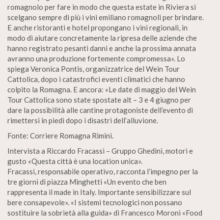
romagnolo per fare in modo che questa estate in Riviera si
scelgano sempre di più i vini emiliano romagnoli per brindare.
E anche ristoranti e hotel propongano i vini regionali, in
modo di aiutare concretamente la ripresa delle aziende che
hanno registrato pesanti danni e anche la prossima annata
avranno una produzione fortemente compromessa». Lo
spiega Veronica Pontis, organizzatrice del Wein Tour
Cattolica, dopo i catastrofici eventi climatici che hanno
colpito la Romagna. E ancora: «Le date di maggio del Wein
Tour Cattolica sono state spostate alt – 3 e 4 giugno per
dare la possibilità alle cantine protagoniste dell’evento di
rimettersi in piedi dopo i disastri dell’alluvione.
Fonte: Corriere Romagna Rimini.
Intervista a Riccardo Fracassi – Gruppo Ghedini, motori e
gusto «Questa città è una location unica».
Fracassi, responsabile operativo, racconta l’impegno per la
tre giorni di piazza Minghetti «Un evento che ben
rappresenta il made in Italy. Importante sensibilizzare sul
bere consapevole». «I sistemi tecnologici non possano
sostituire la sobrietà alla guida» di Francesco Moroni «Food