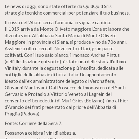
Le news di oggi, sono state offerte da QuidQuid Srls
strategie tecniche commerciali per potenziare il tuo business.
Il rosso dell’Abate cerca l’armonia in vigna e cantina.
Il 1319 arriva da Monte Oliveto maggiore L’ora et labora che
diventa vino. All’abbazia Santa Maria di Monte Oliveto
Maggiore, in provincia di Siena, si produce vino da 70o anni.
Assieme a olio e cereali. Novecento ettari, gran parte
coltivati. Con il suo saio bianco, il monaco Andrea Pintus
(nell’illustrazione qui sotto), è stato una delle star all’ultimo
Vinitaly, durante la degustazione più insolita, dedicata alle
bottiglie delle abbazie di tutta Italia. Un appuntamento
ideato dall’ex amministratore delegato di Veronafiere,
Giovanni Mantovani. Dal Prosecco del monastero dei Santi
Gervasio e Protasio a Vittorio Veneto al Lagrein del
convento dei benedettini di Muri Gries (Bolzano), fino al Fior
d’Arancio dei frati presentato dal priore dell’Abbazia di
Praglia (Padova).
Fonte: Corriere della Sera 7.
Fossanova celebra i vini di abbazia.