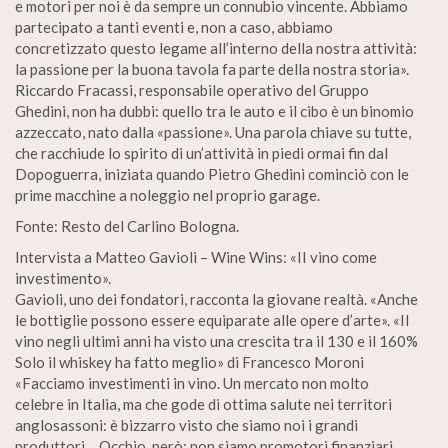
e motori per noi è da sempre un connubio vincente. Abbiamo
partecipato a tanti eventi e, non a caso, abbiamo
concretizzato questo legame all’interno della nostra attività:
la passione per la buona tavola fa parte della nostra storia».
Riccardo Fracassi, responsabile operativo del Gruppo
Ghedini, non ha dubbi: quello tra le auto e il cibo è un binomio
azzeccato, nato dalla «passione». Una parola chiave su tutte,
che racchiude lo spirito di un’attività in piedi ormai fin dal
Dopoguerra, iniziata quando Pietro Ghedini cominciò con le
prime macchine a noleggio nel proprio garage.
Fonte: Resto del Carlino Bologna.
Intervista a Matteo Gavioli – Wine Wins: «II vino come
investimento».
Gavioli, uno dei fondatori, racconta la giovane realtà. «Anche
le bottiglie possono essere equiparate alle opere d’arte». «Il
vino negli ultimi anni ha visto una crescita tra il 130 e il 160%
Solo il whiskey ha fatto meglio» di Francesco Moroni
«Facciamo investimenti in vino. Un mercato non molto
celebre in Italia, ma che gode di ottima salute nei territori
anglosassoni: è bizzarro visto che siamo noi i grandi
produttori… Occhio, però: non siamo promotori finanziari.