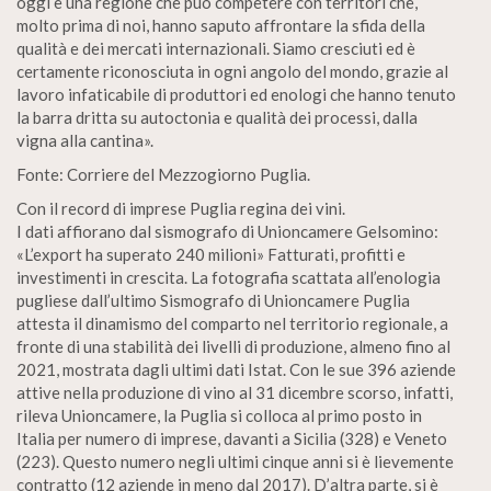
oggi è una regione che può competere con territori che,
molto prima di noi, hanno saputo affrontare la sfida della
qualità e dei mercati internazionali. Siamo cresciuti ed è
certamente riconosciuta in ogni angolo del mondo, grazie al
lavoro infaticabile di produttori ed enologi che hanno tenuto
la barra dritta su autoctonia e qualità dei processi, dalla
vigna alla cantina».
Fonte: Corriere del Mezzogiorno Puglia.
Con il record di imprese Puglia regina dei vini.
I dati affiorano dal sismografo di Unioncamere Gelsomino:
«L’export ha superato 240 milioni» Fatturati, profitti e
investimenti in crescita. La fotografia scattata all’enologia
pugliese dall’ultimo Sismografo di Unioncamere Puglia
attesta il dinamismo del comparto nel territorio regionale, a
fronte di una stabilità dei livelli di produzione, almeno fino al
2021, mostrata dagli ultimi dati Istat. Con le sue 396 aziende
attive nella produzione di vino al 31 dicembre scorso, infatti,
rileva Unioncamere, la Puglia si colloca al primo posto in
Italia per numero di imprese, davanti a Sicilia (328) e Veneto
(223). Questo numero negli ultimi cinque anni si è lievemente
contratto (12 aziende in meno dal 2017). D’altra parte, si è