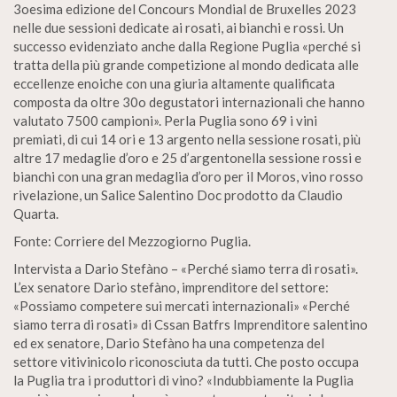
3oesima edizione del Concours Mondial de Bruxelles 2023
nelle due sessioni dedicate ai rosati, ai bianchi e rossi. Un
successo evidenziato anche dalla Regione Puglia «perché si
tratta della più grande competizione al mondo dedicata alle
eccellenze enoiche con una giuria altamente qualificata
composta da oltre 30o degustatori internazionali che hanno
valutato 7500 campioni». Perla Puglia sono 69 i vini
premiati, di cui 14 ori e 13 argento nella sessione rosati, più
altre 17 medaglie d’oro e 25 d’argentonella sessione rossi e
bianchi con una gran medaglia d’oro per il Moros, vino rosso
rivelazione, un Salice Salentino Doc prodotto da Claudio
Quarta.
Fonte: Corriere del Mezzogiorno Puglia.
Intervista a Dario Stefàno – «Perché siamo terra di rosati».
L’ex senatore Dario stefàno, imprenditore del settore:
«Possiamo competere sui mercati internazionali» «Perché
siamo terra di rosati» di Cssan Batfrs Imprenditore salentino
ed ex senatore, Dario Stefàno ha una competenza del
settore vitivinicolo riconosciuta da tutti. Che posto occupa
la Puglia tra i produttori di vino? «Indubbiamente la Puglia