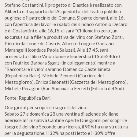
Stefano Costantini, il progetto di Elastica è realizzato con
Alibertà e il supporto dell’Acquedotto, del Teatro pubblico
pugliese e il patrocinio del Comune. Si parte domani, alle 16,
con l’apertura dei lavori e i saluti del sindaco Antonio Decaro
e di Costantini e, alle 16,15, ci sarà “Chilometro zero”, un
excursus sulla filiera produttiva del vino con Stefano Zorzi,
Piernicola Leone de Castris, Alberto Longo e Gaetano
Marangelli (conduce Paola Saluzzi). Alle 17,45, sarà
presentato il libro Vino, donne e leadership (Il Sole240re)
con l’autrice Barbara Sgarzi (in collegamento) mentre a
“Raccontare il vino” saranno Domenico Castellaneta
(Repubblica Bare), Michele Pennetti (Corriere del
Mezzogiorno), Enrica Simonetti (Gazzetta del Mezzogiorno),
Michele Peragine (Rae Annamaria Ferretti (Edicola del Sud).
Fonte: Repubblica Bari.
Due giorni per scoprire i segreti del vino.
Sabato 27 e domenica 28 una ventina di aziende siciliane
aderisce all’iniziativa Cantine Aperte Due giorni per scoprire
i segreti del vino Secondo una ricerca, il 90% ha una struttura
per la degustazione. il 32% ha posti letto e il 30% offre