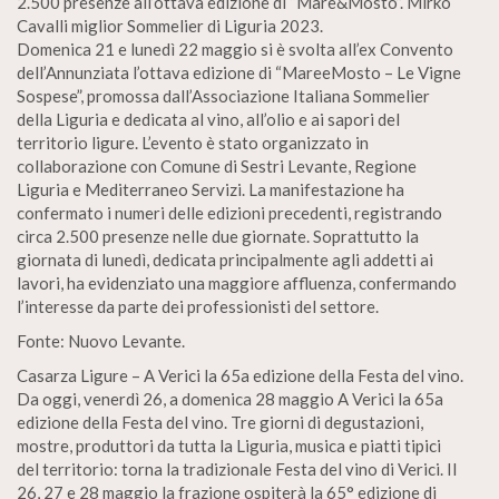
2.500 presenze all’ottava edizione di “Mare&Mosto”. Mirko
Cavalli miglior Sommelier di Liguria 2023.
Domenica 21 e lunedì 22 maggio si è svolta all’ex Convento
dell’Annunziata l’ottava edizione di “MareeMosto – Le Vigne
Sospese”, promossa dall’Associazione Italiana Sommelier
della Liguria e dedicata al vino, all’olio e ai sapori del
territorio ligure. L’evento è stato organizzato in
collaborazione con Comune di Sestri Levante, Regione
Liguria e Mediterraneo Servizi. La manifestazione ha
confermato i numeri delle edizioni precedenti, registrando
circa 2.500 presenze nelle due giornate. Soprattutto la
giornata di lunedì, dedicata principalmente agli addetti ai
lavori, ha evidenziato una maggiore affluenza, confermando
l’interesse da parte dei professionisti del settore.
Fonte: Nuovo Levante.
Casarza Ligure – A Verici la 65a edizione della Festa del vino.
Da oggi, venerdì 26, a domenica 28 maggio A Verici la 65a
edizione della Festa del vino. Tre giorni di degustazioni,
mostre, produttori da tutta la Liguria, musica e piatti tipici
del territorio: torna la tradizionale Festa del vino di Verici. Il
26, 27 e 28 maggio la frazione ospiterà la 65° edizione di