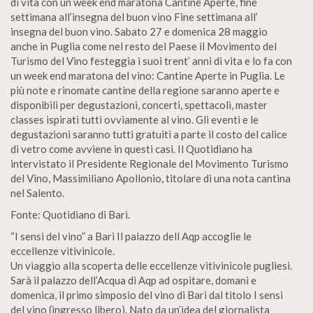
di vita con un week end maratona Cantine Aperte, fine
settimana all’insegna del buon vino Fine settimana all’
insegna del buon vino. Sabato 27 e domenica 28 maggio
anche in Puglia come nel resto del Paese il Movimento del
Turismo del Vino festeggia i suoi trent’ anni di vita e lo fa con
un week end maratona del vino: Cantine Aperte in Puglia. Le
più note e rinomate cantine della regione saranno aperte e
disponibili per degustazioni, concerti, spettacoli, master
classes ispirati tutti ovviamente al vino. Gli eventi e le
degustazioni saranno tutti gratuiti a parte il costo del calice
di vetro come avviene in questi casi. Il Quotidiano ha
intervistato il Presidente Regionale del Movimento Turismo
del Vino, Massimiliano Apollonio, titolare di una nota cantina
nel Salento.
Fonte: Quotidiano di Bari.
“I sensi del vino” a Bari Il palazzo dell Aqp accoglie le
eccellenze vitivinicole.
Un viaggio alla scoperta delle eccellenze vitivinicole pugliesi.
Sarà il palazzo dell’Acqua di Aqp ad ospitare, domani e
domenica, il primo simposio del vino di Bari dal titolo I sensi
del vino (ingresso libero). Nato da un’idea del giornalista