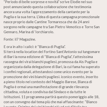
“Periodo di belle sorprese e novità” scrive Elodie nel suo
post annunciando questa collaborazione che testimonia
ancora una volta l’apprezzamento della cantante per la
Puglia e la sua terra. L’idea di questa campagna promozionale
nasce proprio dalle Cantine Tormaresca che da 24 anni
sorgono nelle campagne tra San Pietro Vemotico e Torre San
Gennaro, Marina di ‘Iorchiarolo.
Fonte: il7 Magazine.
E ora in alto i calici: è “Bianca di Puglia”.
Si terrà nella location del Fortino Sant’Antonio sul lungomare
di Bari la nona edizione di “Bianca di Puglia”, l’attesissima
rassegna dei virai bianchi pugliesi, promossa da Ais Puglia e
organizzata dalla delegazione di Bari, la cui fama ha superato
i confini regionali, attestandosi come unico evento per la
promozione dei vini bianchi pugliesi. iconico evento, inserito
a pieno titolo nel contesto del Maggio Barese, Bianca di
Puglia è ormai una manifestazione di grande rilevanza
cittadina, voluta e condivisa dal Sindaco e da tutte le
Istituzioni. 11 programma partirà questo pomeriggio alle 18,
con un convegno dal tema più che mai affascinante: “Bianco
Levante, Origine dei vini bianchi più ad est d’Italia tra