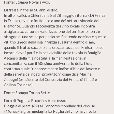
Fonte: Stampa Novara-Vco.
Di freisa in freisa 50 anni di doc.
In alto i calici: a Chieri dal 26 al 28 maggio ritorna «Di Freisa
in Freisa», evento intitolato a uno dei nèttari-simbolo del
Piemonte. Quando l’eccellenza dei vino locale incontra
artigianato, cultura e valorizzazione del territorio non c’è
bisogno di una scusa per parlarne. Sentendo nominare questo
vitigno un’eco della mia infanzia sussurra dentro di me,
quando il frutto succoso e la croccantezza del Freisa mosso
incorniciava i parti e la convivialità della tavola in famiglia.
Ascanso della mia nostalgia, la manifestazione, in
concomitanza con il 50esimo anniversario della Doc, si
conferma quale “riconoscimento indiscutibile del lavoro e
della serietà dei nostri produttori” come dice Marina
Zopegni (presidente del Consorzio del Freisa di Chieti e
Collina Torinese).
Fonte: Stampa Torino Sette.
L’oro di Puglia a Bruxelles è un rosso.
Pioggia di premi (69) al Concorso mondiale del vino. Al
«Moros» la gran medaglia La Puglia del vino ha vinto la