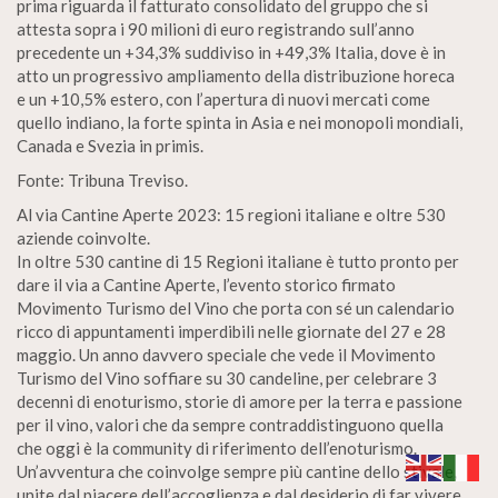
prima riguarda il fatturato consolidato del gruppo che si
attesta sopra i 90 milioni di euro registrando sull’anno
precedente un +34,3% suddiviso in +49,3% Italia, dove è in
atto un progressivo ampliamento della distribuzione horeca
e un +10,5% estero, con l’apertura di nuovi mercati come
quello indiano, la forte spinta in Asia e nei monopoli mondiali,
Canada e Svezia in primis.
Fonte: Tribuna Treviso.
Al via Cantine Aperte 2023: 15 regioni italiane e oltre 530
aziende coinvolte.
In oltre 530 cantine di 15 Regioni italiane è tutto pronto per
dare il via a Cantine Aperte, l’evento storico firmato
Movimento Turismo del Vino che porta con sé un calendario
ricco di appuntamenti imperdibili nelle giornate del 27 e 28
maggio. Un anno davvero speciale che vede il Movimento
Turismo del Vino soffiare su 30 candeline, per celebrare 3
decenni di enoturismo, storie di amore per la terra e passione
per il vino, valori che da sempre contraddistinguono quella
che oggi è la community di riferimento dell’enoturismo.
Un’avventura che coinvolge sempre più cantine dello stivale,
unite dal piacere dell’accoglienza e dal desiderio di far vivere