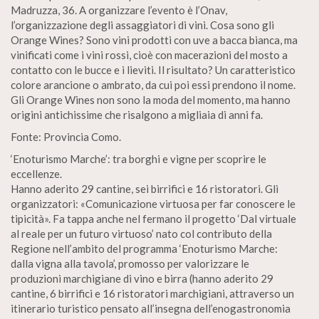
Madruzza, 36. A organizzare l’evento è l’Onav,
l’organizzazione degli assaggiatori di vini. Cosa sono gli
Orange Wines? Sono vini prodotti con uve a bacca bianca, ma
vinificati come i vini rossi, cioè con macerazioni del mosto a
contatto con le bucce e i lieviti. Il risultato? Un caratteristico
colore arancione o ambrato, da cui poi essi prendono il nome.
Gli Orange Wines non sono la moda del momento, ma hanno
origini antichissime che risalgono a migliaia di anni fa.
Fonte: Provincia Como.
‘Enoturismo Marche’: tra borghi e vigne per scoprire le
eccellenze.
Hanno aderito 29 cantine, sei birrifici e 16 ristoratori. Gli
organizzatori: «Comunicazione virtuosa per far conoscere le
tipicità». Fa tappa anche nel fermano il progetto ‘Dal virtuale
al reale per un futuro virtuoso’ nato col contributo della
Regione nell’ambito del programma ‘Enoturismo Marche:
dalla vigna alla tavola’, promosso per valorizzare le
produzioni marchigiane di vino e birra (hanno aderito 29
cantine, 6 birrifici e 16 ristoratori marchigiani, attraverso un
itinerario turistico pensato all’insegna dell’enogastronomia