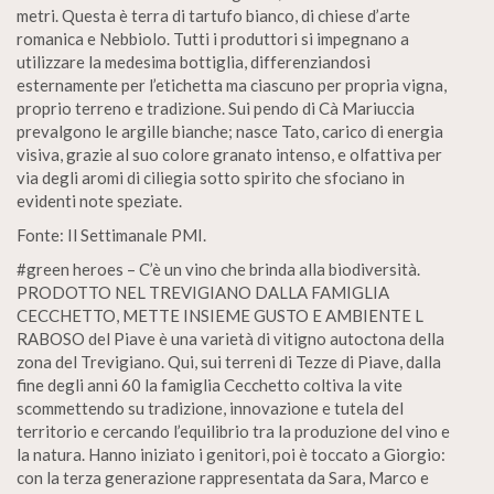
metri. Questa è terra di tartufo bianco, di chiese d’arte
romanica e Nebbiolo. Tutti i produttori si impegnano a
utilizzare la medesima bottiglia, differenziandosi
esternamente per l’etichetta ma ciascuno per propria vigna,
proprio terreno e tradizione. Sui pendo di Cà Mariuccia
prevalgono le argille bianche; nasce Tato, carico di energia
visiva, grazie al suo colore granato intenso, e olfattiva per
via degli aromi di ciliegia sotto spirito che sfociano in
evidenti note speziate.
Fonte: Il Settimanale PMI.
#green heroes – C’è un vino che brinda alla biodiversità.
PRODOTTO NEL TREVIGIANO DALLA FAMIGLIA
CECCHETTO, METTE INSIEME GUSTO E AMBIENTE L
RABOSO del Piave è una varietà di vitigno autoctona della
zona del Trevigiano. Qui, sui terreni di Tezze di Piave, dalla
fine degli anni 60 la famiglia Cecchetto coltiva la vite
scommettendo su tradizione, innovazione e tutela del
territorio e cercando l’equilibrio tra la produzione del vino e
la natura. Hanno iniziato i genitori, poi è toccato a Giorgio:
con la terza generazione rappresentata da Sara, Marco e