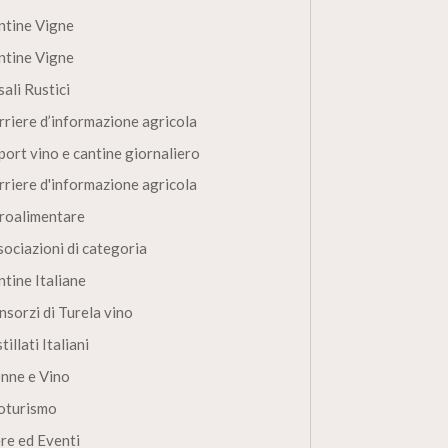
ntine Vigne
ntine Vigne
ali Rustici
rriere d’informazione agricola
port vino e cantine giornaliero
rriere d'informazione agricola
roalimentare
sociazioni di categoria
ntine Italiane
nsorzi di Turela vino
tillati Italiani
nne e Vino
oturismo
ere ed Eventi