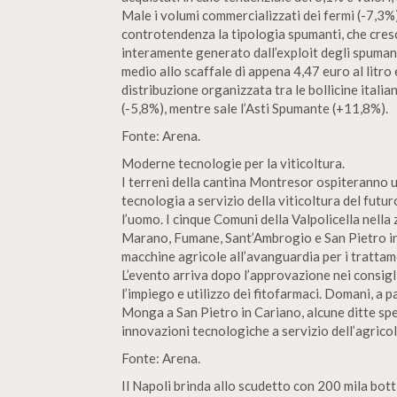
Male i volumi commercializzati dei fermi (-7,3%)
controtendenza la tipologia spumanti, che cresc
interamente generato dall’exploit degli spuma
medio allo scaffale di appena 4,47 euro al litro
distribuzione organizzata tra le bollicine itali
(-5,8%), mentre sale l’Asti Spumante (+11,8%).
Fonte: Arena.
Moderne tecnologie per la viticoltura.
I terreni della cantina Montresor ospiteranno u
tecnologia a servizio della viticoltura del futur
l’uomo. I cinque Comuni della Valpolicella nella
Marano, Fumane, Sant’Ambrogio e San Pietro i
macchine agricole all’avanguardia per i trattament
L’evento arriva dopo l’approvazione nei consigl
l’impiego e utilizzo dei fitofarmaci. Domani, a p
Monga a San Pietro in Cariano, alcune ditte sp
innovazioni tecnologiche a servizio dell’agricol
Fonte: Arena.
Il Napoli brinda allo scudetto con 200 mila bott