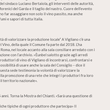
del sindaco Luciano Bertaiola, gli interventi delle autorità,
Morenici del Garda e il taglio del nastro. Cuore dell’evento
o far assaggiare non solo il vino passito, ma anche
mi e sapori di tutta Italia.
tà di valorizzare la produzione locale” A Vigliano c’è una
l Vino, della quale il Comune fa parte dal 2018. L’ha
 Roma, nel locale accanto alla sala consiliare arredato con i
azione con l’archivio. «Èunbel salotto grazie agli arredi
 produttori di vino di Vigliano di incontrarsi, confrontarsi e
sibilità di usare anche la sala del Consiglio – dice il
questa sede testimonia la volontà di valorizzare la
lla promozione di una rete che integri i produttori fra loro
l territorio nazionale».
5 anni. Torna la Mostra del Chianti. «Sarà una questione di
iche tipiche di ogni produttore che partecipa» II