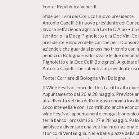
Fonte: Repubblica Venerdi.
Sfide per i vini dei Colli, col nuovo presidente.
Antonio Capelli è il nuovo presidente del Conso
lavora nell’azienda agricola Corte D’Aibo • Lo
territorio, la Docg Pignoletto e la Doc Vini Coll
presidente Rinnovo delle cariche per il Consorzi
aziende e che guarda al prossimo triennio con n
pendici di Bologna e valorizzare le due denomin
Pignoletto e la Doc Colli Bolognesi. A guidare i
Antonio Capelli, che subentra al presidente us
Fonte: Corriere di Bologna Vivi Bologna.
Il Wine Festival concede il bis La città alta di
Appuntamento dal 26 al 28 maggio. Previste anch
alta diventa vetrina dell’enogastronomia locale
Loco intemelia e con il contributo anche econo
wine Festival: appuntamento enogastronomico m
terrà banco i prossimi 26, 27 e 28 maggio. Pa
ambisce a diventare una vetrina internazionale de
storico di Ventimiglia. Nelle belle piazze della 