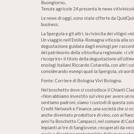
Buongiorno,
Tenute agricole 24 presenta le news vitivinicol
Le news di oggi, sono state offerte da QuidQuid
business.
La Spergola e gli altri, la rivincita dei vitigni «m
Un viaggio nell’Emilia-Romagna viticola alla scop
degustazione guidata dagli enologi per raccon
del patrimonio della viticoltura regionale. «I v
riscoprire» il titolo della degustazione all’ulti
enologi italiani Riccardo Cotarella, con altri c
considerando esempi quali la Spergola, straordi
Fonte: Corriere di Bologna Vivi Bologna.
Nel boschetto dove si costodisce il Chianti Clas
«Non abbiamo investito sul vino per avere un n
sentiamo padroni, siamo i custodi di questa zona
Credit Network e Finance, una società che si occu
anche diventato produttore di vino, con al fian
anni fa Boschetto Campacci, nel comune di Cas
impianti ai tre di Sangiovese, recuperati da vec
avvia a diventare protagonista della nuova sta