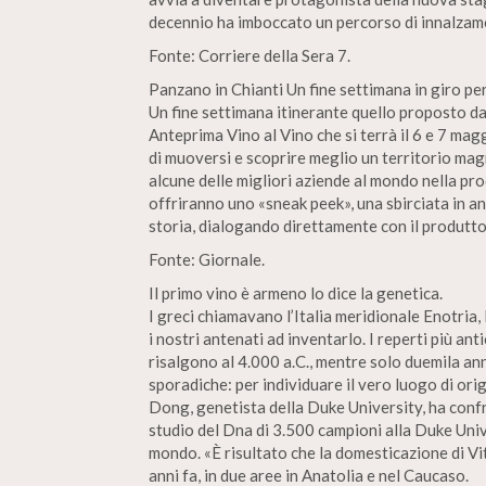
decennio ha imboccato un percorso di innalzame
Fonte: Corriere della Sera 7.
Panzano in Chianti Un fine settimana in giro per
Un fine settimana itinerante quello proposto dal
Anteprima Vino al Vino che si terrà il 6 e 7 mag
di muoversi e scoprire meglio un territorio mag
alcune delle migliori aziende al mondo nella pr
offriranno uno «sneak peek», una sbirciata in ant
storia, dialogando direttamente con il produttor
Fonte: Giornale.
Il primo vino è armeno lo dice la genetica.
I greci chiamavano l’Italia meridionale Enotria, 
i nostri antenati ad inventarlo. I reperti più ant
risalgono al 4.000 a.C., mentre solo duemila ann
sporadiche: per individuare il vero luogo di or
Dong, genetista della Duke University, ha confr
studio del Dna di 3.500 campioni alla Duke Univer
mondo. «È risultato che la domesticazione di Vi
anni fa, in due aree in Anatolia e nel Caucaso.