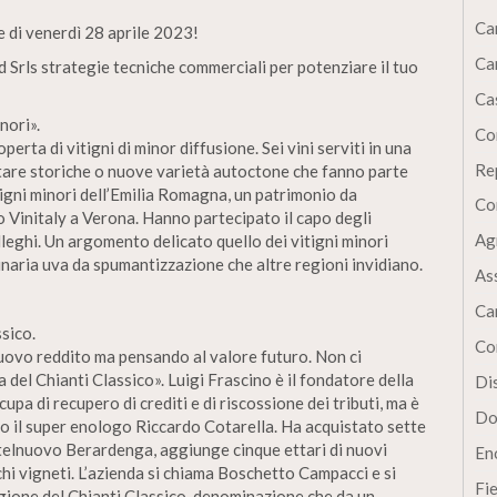
Ca
e di venerdì 28 aprile 2023!
Ca
 Srls strategie tecniche commerciali per potenziare il tuo
Cas
inori».
Co
erta di vitigni di minor diffusione. Sei vini serviti in una
Re
tare storiche o nuove varietà autoctone che fanno parte
itigni minori dell’Emilia Romagna, un patrimonio da
Co
mo Vinitaly a Verona. Hanno partecipato il capo degli
Ag
olleghi. Un argomento delicato quello dei vitigni minori
naria uva da spumantizzazione che altre regioni invidiano.
As
Ca
sico.
Co
uovo reddito ma pensando al valore futuro. Non ci
 del Chianti Classico». Luigi Frascino è il fondatore della
Dis
pa di recupero di crediti e di riscossione dei tributi, ma è
Do
co il super enologo Riccardo Cotarella. Ha acquistato sette
telnuovo Berardenga, aggiunge cinque ettari di nuovi
En
chi vigneti. L’azienda si chiama Boschetto Campacci e si
Fi
gione del Chianti Classico, denominazione che da un