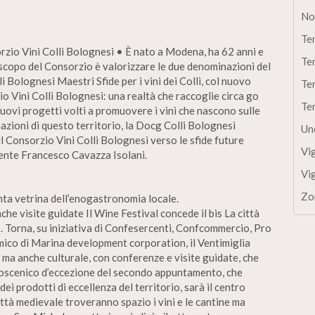
No
Te
rzio Vini Colli Bolognesi • È nato a Modena, ha 62 anni e
Te
 scopo del Consorzio è valorizzare le due denominazioni del
i Bolognesi Maestri Sfide per i vini dei Colli, col nuovo
Te
o Vini Colli Bolognesi: una realtà che raccoglie circa go
Te
uovi progetti volti a promuovere i vini che nascono sulle
azioni di questo territorio, la Docg Colli Bolognesi
Un
l Consorzio Vini Colli Bolognesi verso le sfide future
Vi
cente Francesco Cavazza Isolani.
Vi
Zo
venta vetrina dell’enogastronomia locale.
e visite guidate Il Wine Festival concede il bis La città
. Torna, su iniziativa di Confesercenti, Confcommercio, Pro
mico di Marina development corporation, il Ventimiglia
a anche culturale, con conferenze e visite guidate, che
lcoscenico d’eccezione del secondo appuntamento, che
i prodotti di eccellenza del territorio, sarà il centro
città medievale troveranno spazio i vini e le cantine ma