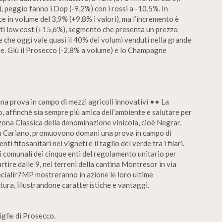
, peggio fanno i Dop (-9,2%) con i rossi a -10,5%. In
e in volume del 3,9% (+9,8% i valori), ma l’incremento è
nti low cost (+15,6%), segmento che presenta un prezzo
 e che oggi vale quasi il 40% dei volumi venduti nella grande
ane. Giù il Prosecco (-2,8% a volume) e lo Champagne
na prova in campo di mezzi agricoli innovativi •• La
o, affinché sia sempre più amica dell’ambiente e salutare per
 zona Classica della denominazione vinicola, cioè Negrar,
n Cariano, promuovono domani una prova in campo di
i fitosanitari nei vigneti e il taglio del verde tra i filari.
i comunali dei cinque enti del regolamento unitario per
artire dalle 9, nei terreni della cantina Montresor in via
ecialir7MP mostreranno in azione le loro ultime
tura, illustrandone caratteristiche e vantaggi.
iglie di Prosecco.