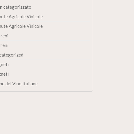
n categorizzato
nute Agricole Vinicole
nute Agricole Vinicole
rreni
rreni
categorized
gneti
gneti
ne del Vino Italiane