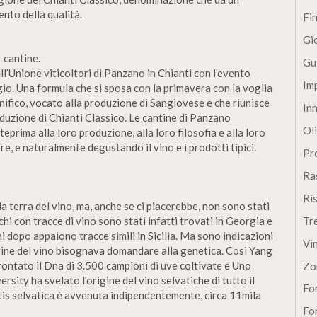
nto della qualità.
Fi
Gi
 cantine.
Gu
l’Unione viticoltori di Panzano in Chianti con l’evento
Im
gio. Una formula che si sposa con la primavera con la voglia
nifico, vocato alla produzione di Sangiovese e che riunisce
In
oduzione di Chianti Classico. Le cantine di Panzano
Oli
eprima alla loro produzione, alla loro filosofia e alla loro
e, e naturalmente degustando il vino e i prodotti tipici.
Pro
Ra
Ri
la terra del vino, ma, anche se ci piacerebbe, non sono stati
ichi con tracce di vino sono stati infatti trovati in Georgia e
Tr
i dopo appaiono tracce simili in Sicilia. Ma sono indicazioni
Vi
igine del vino bisognava domandare alla genetica. Così Yang
ontato il Dna di 3.500 campioni di uve coltivate e Uno
Zo
sity ha svelato l’origine del vino selvatiche di tutto il
Fon
tis selvatica è avvenuta indipendentemente, circa 11mila
Fon