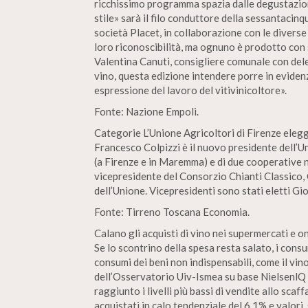
ricchissimo programma spazia dalle degustazioni
stile» sarà il filo conduttore della sessantacin
società Placet, in collaborazione con le diverse 
loro riconoscibilità, ma ognuno è prodotto con s
Valentina Canuti, consigliere comunale con delega
vino, questa edizione intendere porre in evidenza
espressione del lavoro del vitivinicoltore».
Fonte: Nazione Empoli.
Categorie L’Unione Agricoltori di Firenze elegg
Francesco Colpizzi è il nuovo presidente dell’Un
(a Firenze e in Maremma) e di due cooperative nei
vicepresidente del Consorzio Chianti Classico, 
dell’Unione. Vicepresidenti sono stati eletti Gi
Fonte: Tirreno Toscana Economia.
Calano gli acquisti di vino nei supermercati e on
Se lo scontrino della spesa resta salato, i cons
consumi dei beni non indispensabili, come il vin
dell’Osservatorio Uiv-Ismea su base NielsenlQ e
raggiunto i livelli più bassi di vendite allo sca
acquistati in calo tendenziale del 6,1% e valori, 