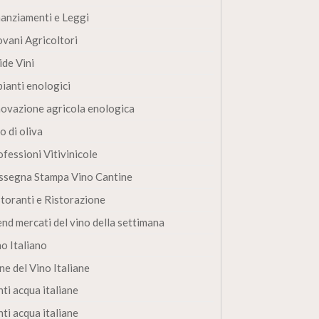
nanziamenti e Leggi
ovani Agricoltori
ide Vini
pianti enologici
novazione agricola enologica
o di oliva
fessioni Vitivinicole
ssegna Stampa Vino Cantine
storanti e Ristorazione
end mercati del vino della settimana
no Italiano
ne del Vino Italiane
ti acqua italiane
ti acqua italiane