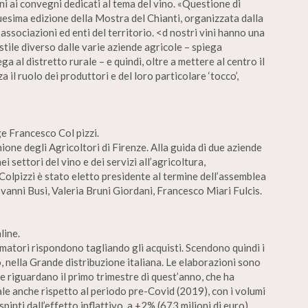
 ai convegni dedicati al tema del vino. «Questione di
quesima edizione della Mostra del Chianti, organizzata dalla
associazioni ed enti del territorio. <d nostri vini hanno una
tile diverso dalle varie aziende agricole – spiega
 al distretto rurale – e quindi, oltre a mettere al centro il
 il ruolo dei produttori e del loro particolare ‘tocco’,
e Francesco Col pizzi.
ione degli Agricoltori di Firenze. Alla guida di due aziende
 settori del vino e dei servizi all’agricoltura,
Colpizzi è stato eletto presidente al termine dell’assemblea
ovanni Busi, Valeria Bruni Giordani, Francesco Miari Fulcis.
line.
umatori rispondono tagliando gli acquisti. Scendono quindi i
o, nella Grande distribuzione italiana. Le elaborazioni sono
 riguardano il primo trimestre di quest’anno, che ha
ffale anche rispetto al periodo pre-Covid (2019), con i volumi
spinti dall’effetto inflattivo, a +2% (673 milioni di euro).