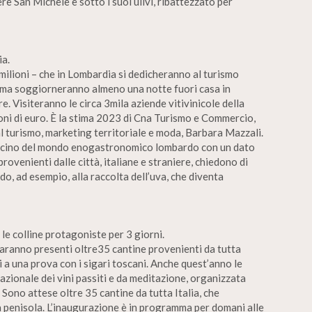
ere San Michele e sotto i suoi ulivi, ribattezzato per
ia.
7 milioni – che in Lombardia si dedicheranno al turismo
a, ma soggiorneranno almeno una notte fuori casa in
. Visiteranno le circa 3mila aziende vitivinicole della
ioni di euro. È la stima 2023 di Cna Turismo e Commercio,
al turismo, marketing territoriale e moda, Barbara Mazzali.
fascino del mondo enogastronomico lombardo con un dato
provenienti dalle città, italiane e straniere, chiedono di
do, ad esempio, alla raccolta dell’uva, che diventa
 le colline protagoniste per 3 giorni.
saranno presenti oltre35 cantine provenienti da tutta
i a una prova con i sigari toscani. Anche quest’anno le
azionale dei vini passiti e da meditazione, organizzata
Sono attese oltre 35 cantine da tutta Italia, che
la penisola. L’inaugurazione è in programma per domani alle