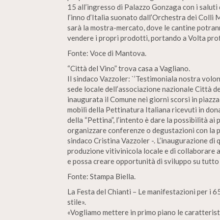
15 all’ingresso di Palazzo Gonzaga con i saluti 
l’inno d’Italia suonato dall’Orchestra dei Colli 
sarà la mostra-mercato, dove le cantine potrann
vendere i propri prodotti, portando a Volta profu
Fonte: Voce di Mantova.
“Città del Vino” trova casa a Vagliano.
Il sindaco Vazzoler: `’Testimoniala nostra volon
sede locale dell’associazione nazionale Città de
inaugurata il Comune nei giorni scorsi in piazza
mobili della Pettinatura Italiana ricevuti in don
della “Pettina”, l’intento è dare la possibilità ai
organizzare conferenze o degustazioni con la pos
sindaco Cristina Vazzoler -. L’inaugurazione di 
produzione vitivinicola locale e di collaborare a
e possa creare opportunità di sviluppo su tutto i
Fonte: Stampa Biella.
La Festa del Chianti – Le manifestazioni per i 6
stile».
«Vogliamo mettere in primo piano le caratterist