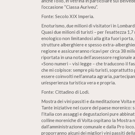
anche l’olio, in vetrina in particolare sul Belved
l’occasione “Ciassa Auriveu”.
Fonte: Secolo XIX Imperia.
Enoturismo, due milioni di visitatori in Lombard
Quasi due milioni di turisti – per l’esattezza 1,
enologico non limitandosi alla gita fuori port
strutture alberghiere e spesso extra-alberghiere
regione e assicureranno ricavi per circa 38 mil
riportata in una nota dell’assessore regionale 
«Sono numeri – visi legge – che traducono il 
che mi colpisce: sempre più turisti, soprattutto 
essere coinvolti nell’annata agraria, partecipan
un’esperienza turistica vera e propria.
Fonte: Cittadino di Lodi.
Mostra dei vini passiti e da meditazione Volta e
Tante iniziative nel cuore del paese morenico: 
l’Italia con assaggi e degustazioni pure abbinat
colline moreniche di Volta ospitano la Mostra n
dall’amministrazione comunale e dalla Pro loco. 
proporranno alcuni dei migliori vini passiti del