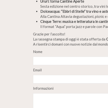
Ururi: torna Cantine Aperte
Sesta edizione nel centro storico, tra vini l
Dolceacqua: “Ebbri di Stelle” tra vino e as
Alla Cantina Altavia degustazioni, picnic e
Cinque Terre: musica e letteratura in canti
Il format “Aqua” porta jazz e parole con Pao
Grazie per l’ascolto!
La rassegna stampa di oggi è stata offerta da
A risentirci domani con nuove notizie dal mondo
Nome
Email
Informazioni