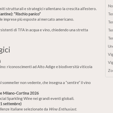
No
ti strutturali e strategici rallentano la crescita all’estero.
antine): “Rischio panico”
Te
 le imprese più esposte al mercato americano.
Te
istenti di TFA in acqua e vino, chiedendo una stretta
Te
Te
Un
gici
Vi
i
Vi
ino: riconoscimenti ad Alto Adige e biodiversità viticola
Zo
l sommelier non vedente, che insegna a “sentire” il vino
 e Milano-Cortina 2026
icial Sparkling Wine nei grandi eventi globali.
 11 settembre)
llenze italiane selezionate da
Wine Enthusiast
.