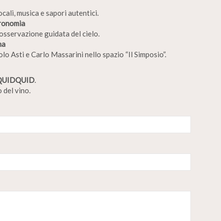
ocali, musica e sapori autentici.
tronomia
 osservazione guidata del cielo.
na
lo Asti e Carlo Massarini nello spazio “Il Simposio”.
QUIDQUID
.
 del vino.