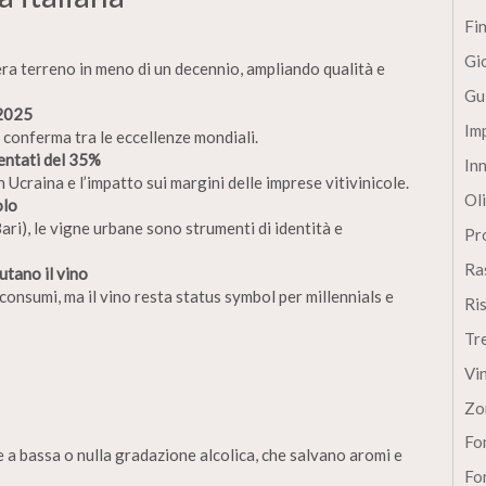
Fi
Gi
era terreno in meno di un decennio, ampliando qualità e
Gu
 2025
Im
i conferma tra le eccellenze mondiali.
mentati del 35%
In
in Ucraina e l’impatto sui margini delle imprese vitivinicole.
Oli
olo
ari), le vigne urbane sono strumenti di identità e
Pro
Ra
lutano il vino
consumi, ma il vino resta status symbol per millennials e
Ri
Tr
Vi
Zo
Fon
 a bassa o nulla gradazione alcolica, che salvano aromi e
Fon