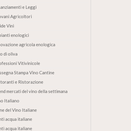
nanziamenti e Leggi
ovani Agricoltori
ide Vini
pianti enologici
novazione agricola enologica
o di oliva
fessioni Vitivinicole
ssegna Stampa Vino Cantine
storanti e Ristorazione
end mercati del vino della settimana
no Italiano
ne del Vino Italiane
ti acqua italiane
ti acqua italiane