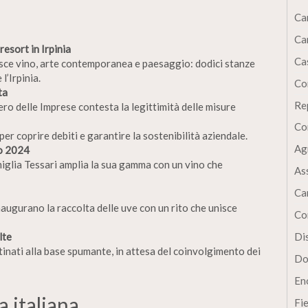
Ca
Ca
esort in Irpinia
Cas
isce vino, arte contemporanea e paesaggio: dodici stanze
 l’Irpinia.
Co
ta
Re
ero delle Imprese contesta la legittimità delle misure
Co
per coprire debiti e garantire la sostenibilità aziendale.
Ag
no 2024
miglia Tessari amplia la sua gamma con un vino che
As
Ca
naugurano la raccolta delle uve con un rito che unisce
Co
lte
Dis
inati alla base spumante, in attesa del coinvolgimento dei
Do
En
a italiana
Fi