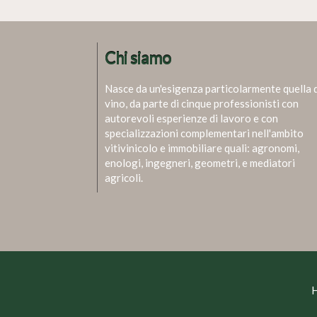
Chi siamo
Nasce da un'esigenza particolarmente quella 
vino, da parte di cinque professionisti con
autorevoli esperienze di lavoro e con
specializzazioni complementari nell'ambito
vitivinicolo e immobiliare quali: agronomi,
enologi, ingegneri, geometri, e mediatori
agricoli.