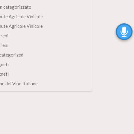
n categorizzato
nute Agricole Vinicole
nute Agricole Vinicole
rreni
rreni
categorized
gneti
gneti
ne del Vino Italiane