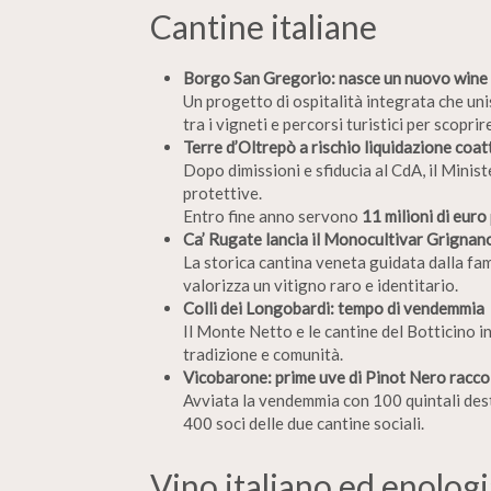
Cantine italiane
Borgo San Gregorio: nasce un nuovo wine r
Un progetto di ospitalità integrata che un
tra i vigneti e percorsi turistici per scoprire
Terre d’Oltrepò a rischio liquidazione coat
Dopo dimissioni e sfiducia al CdA, il Minist
protettive.
Entro fine anno servono
11 milioni di euro
Ca’ Rugate lancia il Monocultivar Grigna
La storica cantina veneta guidata dalla fa
valorizza un vitigno raro e identitario.
Colli dei Longobardi: tempo di vendemmia
Il Monte Netto e le cantine del Botticino i
tradizione e comunità.
Vicobarone: prime uve di Pinot Nero racco
Avviata la vendemmia con 100 quintali dest
400 soci delle due cantine sociali.
Vino italiano ed enologi