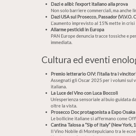
Dazi e alibi: l’export italiano alla prova
Non solo barriere commerciali, ma anche limi
Dazi USA sul Prosecco, Passador (Vi.V.O. C
L’aumento imprevisto al 15% mette in crisi
Allarme pesticidi in Europa
PAN Europe denuncia tracce tossiche e pers
immediata.
Cultura ed eventi enolo
Premio letterario OIV: l’Italia tra i vincitor
Assegnati gli Oscar 2025 per i volumi sul v
italiana.
La Luce del Vino con Luca Boccoli
Un’esperienza sensoriale al buio guidata da
oltre la vista.
Prosecco Doc protagonista a Expo Osaka
Le bollicine italiane si affermano come Off
Cantina Talosa a “Sip of Italy” (New York,
Il Vino Nobile di Montepulciano tra le ecce