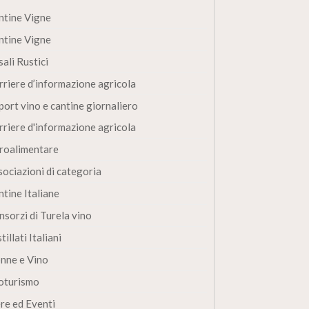
ntine Vigne
ntine Vigne
ali Rustici
rriere d’informazione agricola
port vino e cantine giornaliero
rriere d'informazione agricola
roalimentare
sociazioni di categoria
ntine Italiane
nsorzi di Turela vino
tillati Italiani
nne e Vino
oturismo
ere ed Eventi