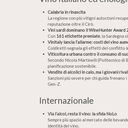
Calabria in rinascita
La regione con più vitigni autoctoni recup
reputazione oltre il Cirò.
Vini sardi dominano il WineHunter Award
Con
161 etichette premiate
, la Sardegna s
Vinitaly lancia l’allarme: costi del vino au
Coldiretti segnala gli effetti del conflitto 
Viticoltura urbana contro il consumo di su
Secondo Nicola Martinelli (Politecnico di B
pianificazione sostenibile.
Vendite di alcolici in calo, ma i giovani riva
Sanzioni più severe per chi guida frenano i 
Gen-Z.
Internazionale
Via l’alcol, resta il vino: la sfida NoLo
Sempre più spazio al mercato delle bevande
identità del vino.