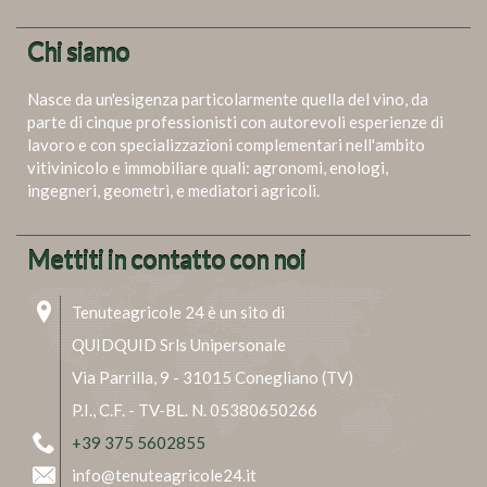
Chi siamo
Nasce da un'esigenza particolarmente quella del vino, da
parte di cinque professionisti con autorevoli esperienze di
lavoro e con specializzazioni complementari nell'ambito
vitivinicolo e immobiliare quali: agronomi, enologi,
ingegneri, geometri, e mediatori agricoli.
Mettiti in contatto con noi
Tenuteagricole 24 è un sito di
QUIDQUID Srls Unipersonale
Via Parrilla, 9 - 31015 Conegliano (TV)
P.I., C.F. - TV-BL. N. 05380650266
+39 375 5602855
info@tenuteagricole24.it