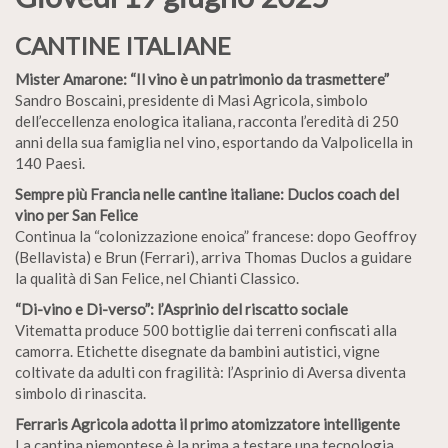
CANTINE ITALIANE
Mister Amarone: “Il vino è un patrimonio da trasmettere”
Sandro Boscaini, presidente di Masi Agricola, simbolo
dell’eccellenza enologica italiana, racconta l’eredità di 250
anni della sua famiglia nel vino, esportando da Valpolicella in
140 Paesi.
Sempre più Francia nelle cantine italiane: Duclos coach del
vino per San Felice
Continua la “colonizzazione enoica” francese: dopo Geoffroy
(Bellavista) e Brun (Ferrari), arriva Thomas Duclos a guidare
la qualità di San Felice, nel Chianti Classico.
“Di-vino e Di-verso”: l’Asprinio del riscatto sociale
Vitematta produce 500 bottiglie dai terreni confiscati alla
camorra. Etichette disegnate da bambini autistici, vigne
coltivate da adulti con fragilità: l’Asprinio di Aversa diventa
simbolo di rinascita.
Ferraris Agricola adotta il primo atomizzatore intelligente
La cantina piemontese è la prima a testare una tecnologia