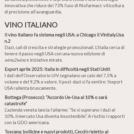
innovativa che riduce del 73% l’uso di fitofarmaci: viticoltura
di precisione all’avanguardia.
VINO ITALIANO
Il vino italiano fa sistema negli USA: a Chicago il Vinitaly.Usa
n.2
Dazi, cali di crescita e strategie promozionali. L’Italia cerca di
tenere il passo negli USA con una nuova edizione di
wine2wine
e iniziative mirate.
Export aprile 2025: Italia in difficoltà negli Stati Uniti
I dati dell’Osservatorio UIV segnalano un calo del 7,5% a
volume e del 9,2% a valore. Il post-dazi si fa sentire: l’export
USA rallenta bruscamente.
Bottega (Prosecco): “Accordo Ue-Usa al 10% o sarà
catastrofe”
L’azienda veneta lancia l’allarme: “Se si superano i dazi al
10%, il mercato Usa diventa insostenibile”. A rischio i rapporti
con la GDO americana.
Toscana: bollicine e nuovi prodotti, Cecchi rieletto al