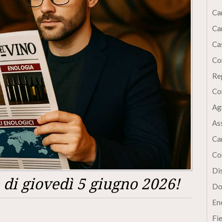
Ca
Ca
Cas
Co
Re
Co
Ag
As
Ca
Co
Dis
di giovedì 5 giugno 2026!
Do
En
Fi