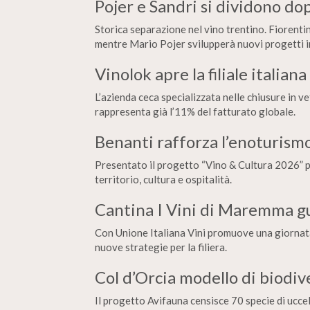
Pojer e Sandri si dividono do
Storica separazione nel vino trentino. Fiorentin
mentre Mario Pojer svilupperà nuovi progetti i
Vinolok apre la filiale italiana
L’azienda ceca specializzata nelle chiusure in v
rappresenta già l’11% del fatturato globale.
Benanti rafforza l’enoturismo
Presentato il progetto “Vino & Cultura 2026” p
territorio, cultura e ospitalità.
Cantina I Vini di Maremma gu
Con Unione Italiana Vini promuove una giornata
nuove strategie per la filiera.
Col d’Orcia modello di biodiv
Il progetto Avifauna censisce 70 specie di uccel