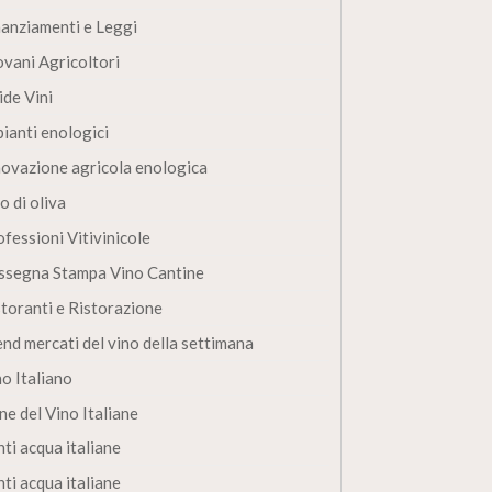
nanziamenti e Leggi
ovani Agricoltori
ide Vini
pianti enologici
novazione agricola enologica
o di oliva
fessioni Vitivinicole
ssegna Stampa Vino Cantine
storanti e Ristorazione
end mercati del vino della settimana
no Italiano
ne del Vino Italiane
ti acqua italiane
ti acqua italiane