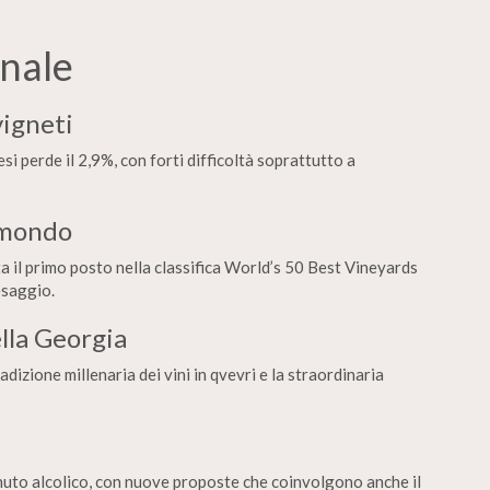
onale
vigneti
i perde il 2,9%, con forti difficoltà soprattutto a
l mondo
ta il primo posto nella classifica World’s 50 Best Vineyards
esaggio.
ella Georgia
dizione millenaria dei vini in qvevri e la straordinaria
nuto alcolico, con nuove proposte che coinvolgono anche il