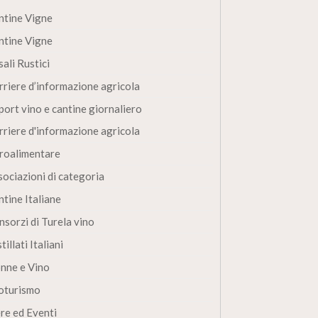
ntine Vigne
ntine Vigne
ali Rustici
rriere d’informazione agricola
port vino e cantine giornaliero
rriere d'informazione agricola
roalimentare
sociazioni di categoria
ntine Italiane
nsorzi di Turela vino
tillati Italiani
nne e Vino
oturismo
ere ed Eventi