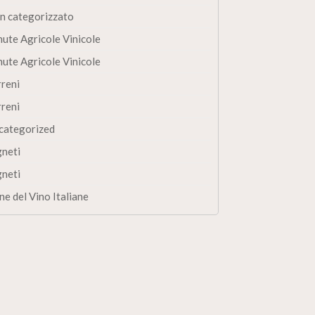
n categorizzato
nute Agricole Vinicole
nute Agricole Vinicole
rreni
rreni
categorized
gneti
gneti
ne del Vino Italiane