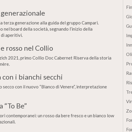
Fi
 generazionale
Gi
la terza generazione alla guida del gruppo Campari.
Gu
nel board della società, segnando l’inizio della
i aperitivi.
Im
In
 rosso nel Collio
Oli
ich 2021, primo Collio Doc Cabernet Riserva della storia
Pro
nère.
Ra
a con i bianchi secchi
Ri
o secco con il nuovo “Bianco di Venere”, interpretazione
Tr
Vi
a “To Be”
Zo
i contemporanei: un rosso da bere fresco e un bianco low
Fon
azionali.
Fon