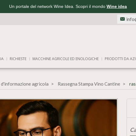
Un portale del network Wine Idea. Scopri il mondo
Wine idea
info
UA
RICHIESTE
MACCHINE AGRICOLE ED ENOLOGICHE
PRODOTTI DA AZI
 d'informazione agricola
Rassegna Stampa Vino Cantine
ras
Ca