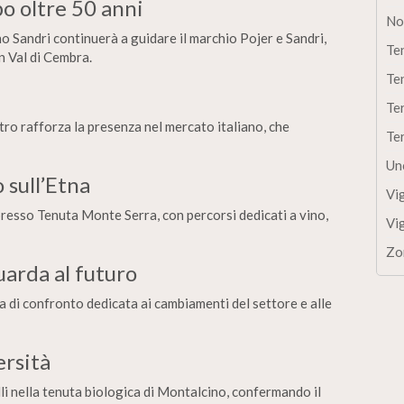
po oltre 50 anni
No
o Sandri continuerà a guidare il marchio Pojer e Sandri,
Te
n Val di Cembra.
Te
Te
etro rafforza la presenza nel mercato italiano, che
Te
Un
 sull’Etna
Vi
resso Tenuta Monte Serra, con percorsi dedicati a vino,
Vi
Zo
arda al futuro
 di confronto dedicata ai cambiamenti del settore e alle
ersità
li nella tenuta biologica di Montalcino, confermando il