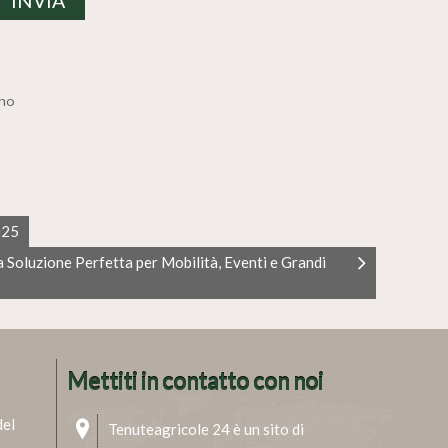
ino
025
a Soluzione Perfetta per Mobilità, Eventi e Grandi
Mettiti in contatto con noi
del
Tenuteagricole 24 è un sito di