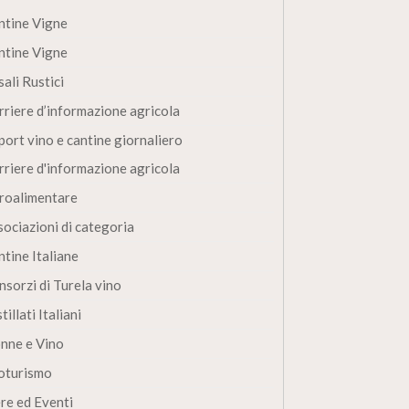
ntine Vigne
ntine Vigne
ali Rustici
rriere d’informazione agricola
port vino e cantine giornaliero
rriere d'informazione agricola
roalimentare
sociazioni di categoria
ntine Italiane
nsorzi di Turela vino
tillati Italiani
nne e Vino
oturismo
ere ed Eventi