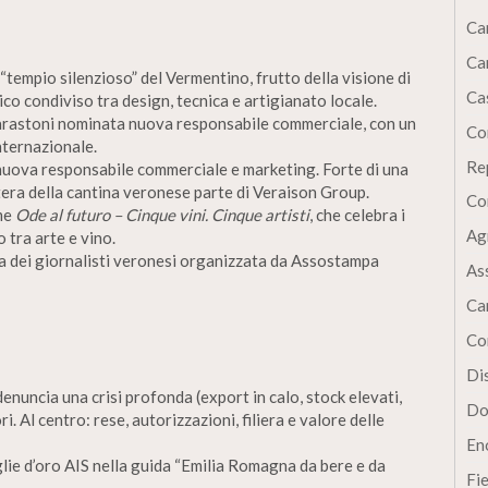
Ca
Ca
 “tempio silenzioso” del Vermentino, frutto della visione di
Cas
o condiviso tra design, tecnica e artigianato locale.
rastoni nominata nuova responsabile commerciale, con un
Co
nternazionale.
Re
a nuova responsabile commerciale e marketing. Forte di una
tera della cantina veronese parte di Veraison Group.
Co
ume
Ode al futuro – Cinque vini. Cinque artisti
, che celebra i
Ag
 tra arte e vino.
sta dei giornalisti veronesi organizzata da Assostampa
As
Ca
Co
Dis
 denuncia una crisi profonda (export in calo, stock elevati,
Do
ri. Al centro: rese, autorizzazioni, filiera e valore delle
En
glie d’oro AIS nella guida “Emilia Romagna da bere e da
Fi