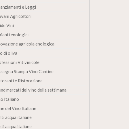
nanziamenti e Leggi
ovani Agricoltori
ide Vini
pianti enologici
novazione agricola enologica
o di oliva
fessioni Vitivinicole
ssegna Stampa Vino Cantine
storanti e Ristorazione
end mercati del vino della settimana
no Italiano
ne del Vino Italiane
ti acqua italiane
ti acqua italiane