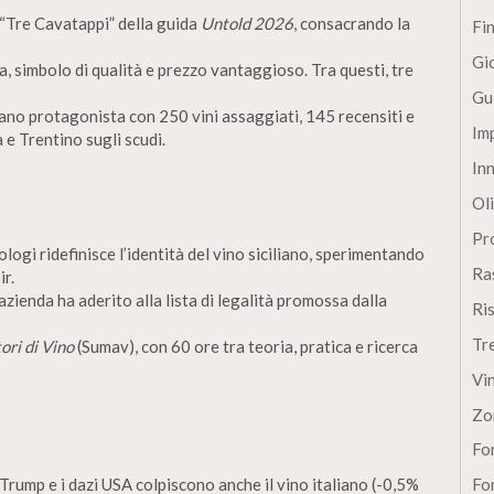
 “Tre Cavatappi” della guida
Untold 2026
, consacrando la
Fi
Gi
a, simbolo di qualità e prezzo vantaggioso. Tra questi, tre
Gu
liano protagonista con 250 vini assaggiati, 145 recensiti e
Im
e Trentino sugli scudi.
In
Oli
Pro
logi ridefinisce l’identità del vino siciliano, sperimentando
Ra
ir.
zienda ha aderito alla lista di legalità promossa dalla
Ri
Tr
ori di Vino
(Sumav), con 60 ore tra teoria, pratica e ricerca
Vi
Zo
Fon
 Trump e i dazi USA colpiscono anche il vino italiano (-0,5%
Fon