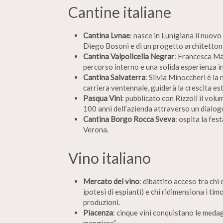
Cantine italiane
Cantina Lvnae
: nasce in Lunigiana il nuovo
Diego Bosoni e di un progetto architettonic
Cantina Valpolicella Negrar
: Francesca Ma
percorso interno e una solida esperienza i
Cantina Salvaterra
: Silvia Minoccheri è l
carriera ventennale, guiderà la crescita es
Pasqua Vini
: pubblicato con Rizzoli il vol
100 anni dell’azienda attraverso un dialogo
Cantina Borgo Rocca Sveva
: ospita la fe
Verona.
Vino italiano
Mercato del vino
: dibattito acceso tra chi
ipotesi di espianti) e chi ridimensiona i timo
produzioni.
Piacenza
: cinque vini conquistano le meda