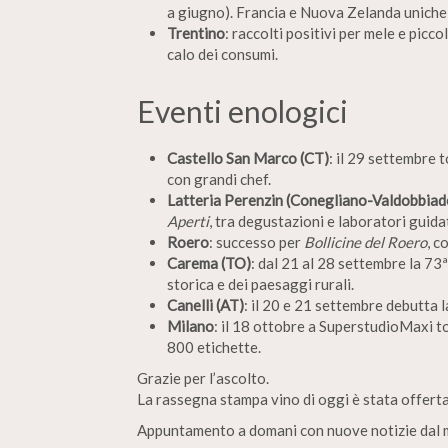
a giugno). Francia e Nuova Zelanda uniche i
Trentino
: raccolti positivi per mele e picco
calo dei consumi.
Eventi enologici
Castello San Marco (CT)
: il 29 settembre t
con grandi chef.
Latteria Perenzin (Conegliano-Valdobbiad
Aperti
, tra degustazioni e laboratori guida
Roero
: successo per
Bollicine del Roero
, c
Carema (TO)
: dal 21 al 28 settembre la 73
storica e dei paesaggi rurali.
Canelli (AT)
: il 20 e 21 settembre debutta 
Milano
: il 18 ottobre a SuperstudioMaxi 
800 etichette.
Grazie per l’ascolto.
La rassegna stampa vino di oggi è stata offert
Appuntamento a domani con nuove notizie dal 