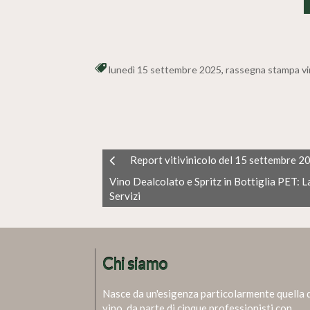
lunedì 15 settembre 2025
,
rassegna stampa v
Report vitivinicolo del 15 settembre 2
Vino Dealcolato e Spritz in Bottiglia PET: L
Servizi
Chi siamo
Nasce da un'esigenza particolarmente quella 
vino, da parte di cinque professionisti con