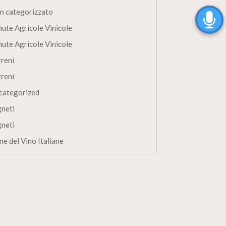
n categorizzato
nute Agricole Vinicole
nute Agricole Vinicole
rreni
rreni
categorized
gneti
gneti
ne del Vino Italiane