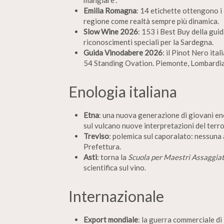
mangiare”.
Emilia Romagna
: 14 etichette ottengono i
regione come realtà sempre più dinamica.
Slow Wine 2026
: 153 i Best Buy della guid
riconoscimenti speciali per la Sardegna.
Guida Vinodabere 2026
: il Pinot Nero ita
54 Standing Ovation. Piemonte, Lombardia 
Enologia italiana
Etna
: una nuova generazione di giovani eno
sul vulcano nuove interpretazioni del terro
Treviso
: polemica sul caporalato: nessuna a
Prefettura.
Asti
: torna la
Scuola per Maestri Assaggiat
scientifica sul vino.
Internazionale
Export mondiale
: la guerra commerciale di