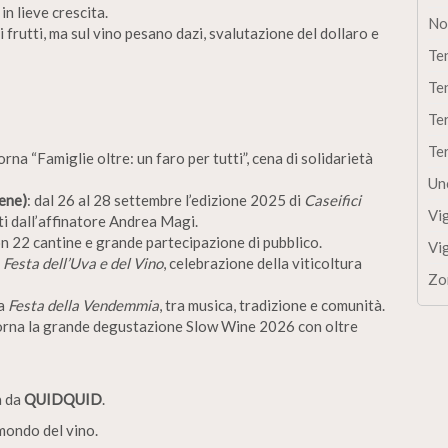
n lieve crescita.
No
li frutti, ma sul vino pesano dazi, svalutazione del dollaro e
Te
Te
Te
Te
orna “Famiglie oltre: un faro per tutti”, cena di solidarietà
Un
ene)
: dal 26 al 28 settembre l’edizione 2025 di
Caseifici
Vi
ti dall’affinatore Andrea Magi.
on 22 cantine e grande partecipazione di pubblico.
Vi
ª
Festa dell’Uva e del Vino
, celebrazione della viticoltura
Zo
la
Festa della Vendemmia
, tra musica, tradizione e comunità.
torna la grande degustazione Slow Wine 2026 con oltre
a da
QUIDQUID
.
mondo del vino.