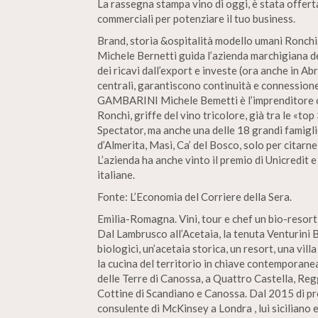
La rassegna stampa vino di oggi, è stata offert
commerciali per potenziare il tuo business.
Brand, storia &ospitalità modello umani Ronchi
Michele Bernetti guida l’azienda marchigiana d
dei ricavi dall’export e investe (ora anche in A
centrali, garantiscono continuità e connessione
GAMBARINI Michele Bemetti è l’imprenditore ch
Ronchi, griffe del vino tricolore, già tra le «to
Spectator, ma anche una delle 18 grandi famigli
d’Almerita, Masi, Ca’ del Bosco, solo per citarne a
L’azienda ha anche vinto il premio di Unicredit
italiane.
Fonte: L’Economia del Corriere della Sera.
Emilia-Romagna. Vini, tour e chef un bio-resor
Dal Lambrusco all’Acetaia, la tenuta Venturini Bal
biologici, un’acetaia storica, un resort, una vi
la cucina del territorio in chiave contemporanea
delle Terre di Canossa, a Quattro Castella, Regg
Cottine di Scandiano e Canossa. Dal 2015 di prop
consulente di McKinsey a Londra , lui siciliano e