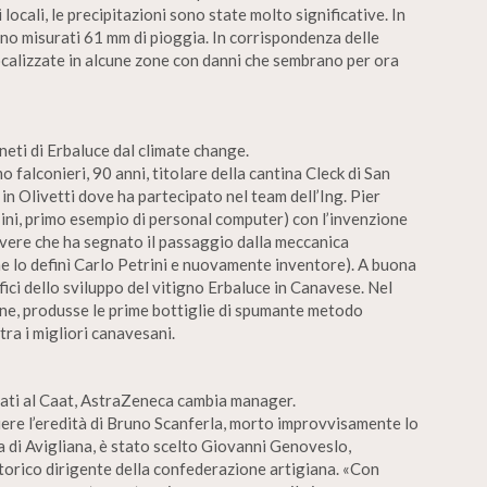
ocali, le precipitazioni sono state molto significative. In
ono misurati 61 mm di pioggia. In corrispondenza delle
ocalizzate in alcune zone con danni che sembrano per ora
gneti di Erbaluce dal climate change.
 falconieri, 90 anni, titolare della cantina Cleck di San
 Olivetti dove ha partecipato nel team dell’Ing. Pier
ni, primo esempio di personal computer) con l’invenzione
ivere che ha segnato il passaggio dalla meccanica
ome lo definì Carlo Petrini e nuovamente inventore). A buona
fici dello sviluppo del vitigno Erbaluce in Canavese. Nel
ne, produsse le prime bottiglie di spumante metodo
tra i migliori canavesani.
liati al Caat, AstraZeneca cambia manager.
re l’eredità di Bruno Scanferla, morto improvvisamente lo
 di Avigliana, è stato scelto Giovanni Genoveslo,
torico dirigente della confederazione artigiana. «Con