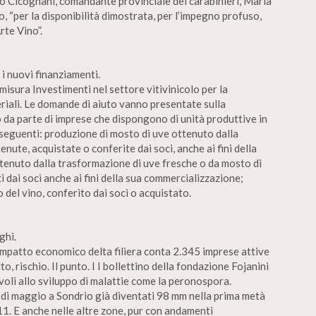
to Cicognani, comandante provinciale dei carabinieri, Maria
o, “per la disponibilità dimostrata, per l’impegno profuso,
rte Vino”.
i nuovi finanziamenti.
misura Investimenti nel settore vitivinicolo per la
eriali. Le domande di aiuto vanno presentate sulla
o da parte di imprese che dispongono di unità produttive in
e seguenti: produzione di mosto di uve ottenuto dalla
nute, acquistate o conferite dai soci, anche ai fini della
tenuto dalla trasformazione di uve fresche o da mosto di
ti dai soci anche ai fini della sua commercializzazione;
del vino, conferito dai soci o acquistato.
ghi.
 impatto economico delta filiera conta 2.345 imprese attive
to, rischio. Il punto. I I bollettino della fondazione Fojanini
voli allo sviluppo di malattie come la peronospora.
e di maggio a Sondrio già diventati 98 mm nella prima metà
11. E anche nelle altre zone, pur con andamenti