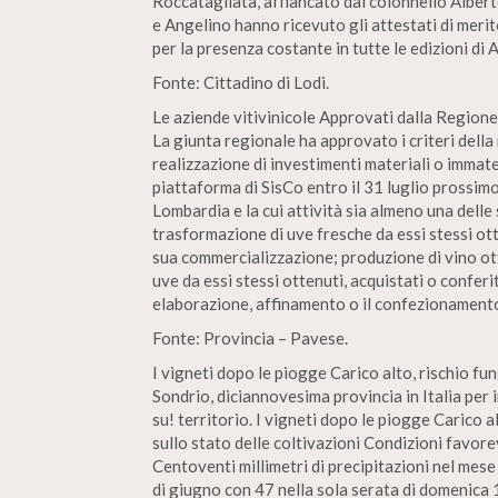
Roccatagliata, affiancato dal colonnello Alber
e Angelino hanno ricevuto gli attestati di merit
per la presenza costante in tutte le edizioni di A
Fonte: Cittadino di Lodi.
Le aziende vitivinicole Approvati dalla Regione 
La giunta regionale ha approvato i criteri della 
realizzazione di investimenti materiali o immat
piattaforma di SisCo entro il 31 luglio prossim
Lombardia e la cui attività sia almeno una dell
trasformazione di uve fresche da essi stessi otte
sua commercializzazione; produzione di vino ot
uve da essi stessi ottenuti, acquistati o conferi
elaborazione, affinamento o il confezionamento 
Fonte: Provincia – Pavese.
I vigneti dopo le piogge Carico alto, rischio fun
Sondrio, diciannovesima provincia in Italia per
su! territorio. I vigneti dopo le piogge Carico al
sullo stato delle coltivazioni Condizioni favore
Centoventi millimetri di precipitazioni nel mes
di giugno con 47 nella sola serata di domenica 