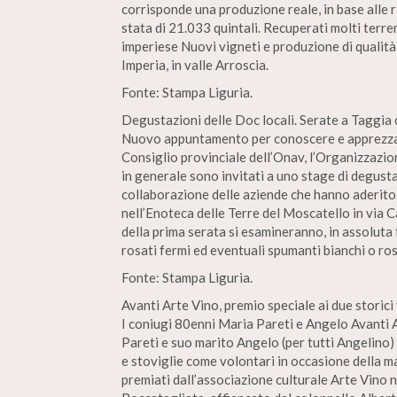
corrisponde una produzione reale, in base alle r
stata di 21.033 quintali. Recuperati molti terren
imperiese Nuovi vigneti e produzione di qualità
Imperia, in valle Arroscia.
Fonte: Stampa Liguria.
Degustazioni delle Doc locali. Serate a Taggia 
Nuovo appuntamento per conoscere e apprezzare i
Consiglio provinciale dell’Onav, l’Organizzazio
in generale sono invitati a uno stage di degustaz
collaborazione delle aziende che hanno aderito.
nell’Enoteca delle Terre del Moscatello in via C
della prima serata si esamineranno, in assoluta
rosati fermi ed eventuali spumanti bianchi o rosa
Fonte: Stampa Liguria.
Avanti Arte Vino, premio speciale ai due storici
I coniugi 80enni Maria Pareti e Angelo Avanti A
Pareti e suo marito Angelo (per tutti Angelino)
e stoviglie come volontari in occasione della m
premiati dall’associazione culturale Arte Vino 