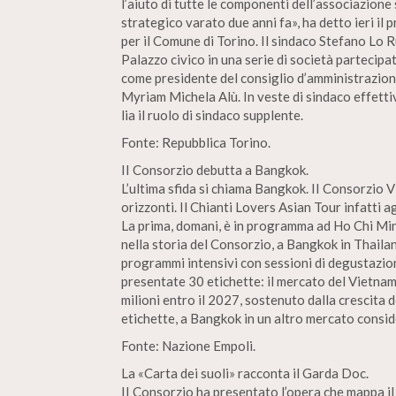
l’aiuto di tutte le componenti dell’associazion
strategico varato due anni fa», ha detto ieri il
per il Comune di Torino. Il sindaco Stefano Lo Ru
Palazzo civico in una serie di società partecipa
come presidente del consiglio d’amministrazion
Myriam Michela Alù. In veste di sindaco effetti
lia il ruolo di sindaco supplente.
Fonte: Repubblica Torino.
II Consorzio debutta a Bangkok.
L’ultima sfida si chiama Bangkok. II Consorzio V
orizzonti. Il Chianti Lovers Asian Tour infatti
La prima, domani, è in programma ad Ho Chi Minh,
nella storia del Consorzio, a Bangkok in Thailan
programmi intensivi con sessioni di degustazio
presentate 30 etichette: il mercato del Vietnam
milioni entro il 2027, sostenuto dalla crescita 
etichette, a Bangkok in un altro mercato consid
Fonte: Nazione Empoli.
La «Carta dei suoli» racconta il Garda Doc.
II Consorzio ha presentato l’opera che mappa il