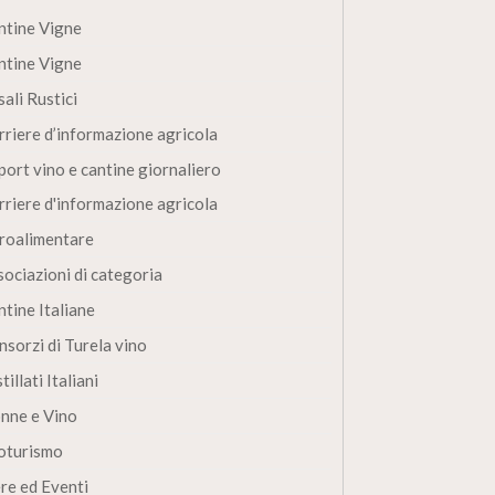
ntine Vigne
ntine Vigne
ali Rustici
rriere d’informazione agricola
port vino e cantine giornaliero
rriere d'informazione agricola
roalimentare
sociazioni di categoria
ntine Italiane
nsorzi di Turela vino
tillati Italiani
nne e Vino
oturismo
ere ed Eventi