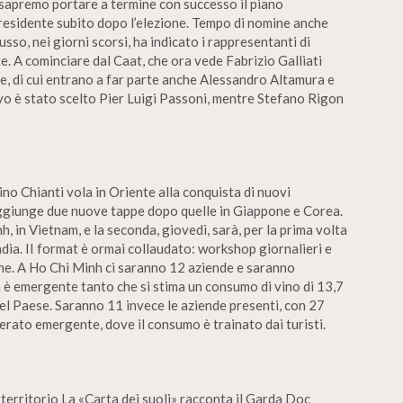
e sapremo portare a termine con successo il piano
 presidente subito dopo l’elezione. Tempo di nomine anche
sso, nei giorni scorsi, ha indicato i rappresentanti di
te. A cominciare dal Caat, che ora vede Fabrizio Galliati
e, di cui entrano a far parte anche Alessandro Altamura e
vo è stato scelto Pier Luigi Passoni, mentre Stefano Rigon
ino Chianti vola in Oriente alla conquista di nuovi
 aggiunge due nuove tappe dopo quelle in Giappone e Corea.
 in Vietnam, e la seconda, giovedì, sarà, per la prima volta
dia. II format è ormai collaudato: workshop giornalieri e
ne. A Ho Chi Minh ci saranno 12 aziende e saranno
 è emergente tanto che si stima un consumo di vino di 13,7
del Paese. Saranno 11 invece le aziende presenti, con 27
erato emergente, dove il consumo è trainato dai turisti.
 territorio La «Carta dei suoli» racconta il Garda Doc