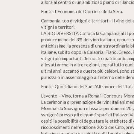
allora al centro di un ambizioso piano di rilancio
Fonte: L’Economia del Corriere della Sera.
Campania, top di vitigni e territori – Il vino de
vitigni e territori.
LA BIODIVERSITÀ Colloca la Campania al II post
produce mene del 3% del vino italiano, eppure pu
antichissime, la presenza di una straordinaria b
italiane, subito dopo la Calabria. Fiano, Greco,
vitigni più importanti del nostro patrimonio am
allevati anche in altre regioni, soprattutto quell
ultimi anni, accanto a queste più celebri, sono s
purezza o in assemblaggio all’interno delle deno
Fonte: Quotidiano del Sud L’Altravoce dell’Italia
L’evento – Vino, torna a Roma il Concours Mond
La cerimonia di premiazione dei vini italiani m
Mondial du Sauvignon è fissata per domani 20 
svolgerà presso gli eleganti spazi di Palazzo Val
ospiti la possibilità di degustare le etichette d
riconoscimenti nell’edizione 2023 del Cmb, preve
bollicine spagnole e ai vini laziali Il punto culm