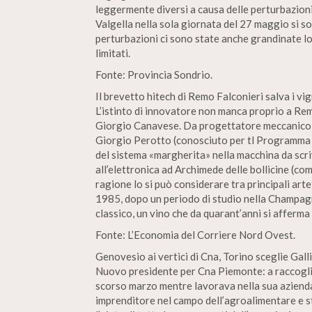
leggermente diversi a causa delle perturbazioni l
Valgella nella sola giornata del 27 maggio si s
perturbazioni ci sono state anche grandinate l
limitati.
Fonte: Provincia Sondrio.
Il brevetto hitech di Remo Falconieri salva i vi
L’istinto di innovatore non manca proprio a Remo
Giorgio Canavese. Da progettatore meccanico in
Giorgio Perotto (conosciuto per tl Programma i
del sistema «margherita» nella macchina da scr
all’elettronica ad Archimede delle bollicine (c
ragione lo si può considerare tra principali arte
1985, dopo un periodo di studio nella Champag
classico, un vino che da quarant’anni si afferma 
Fonte: L’Economia del Corriere Nord Ovest.
Genovesio ai vertici di Cna, Torino sceglie Gal
Nuovo presidente per Cna Piemonte: a raccoglie
scorso marzo mentre lavorava nella sua azienda
imprenditore nel campo dell’agroalimentare e s