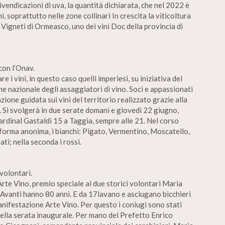
ivendicazioni di uva, la quantità dichiarata, che nel 2022 è
i, soprattutto nelle zone collinari In crescita la viticoltura
 Vigneti di Ormeasco, uno dei vini Doc della provincia di
con l’Onav.
 vini, in questo caso quelli imperiesi, su iniziativa del
ne nazionale degli assaggiatori di vino. Soci e appassionati
ione guidata sui vini del territorio realizzato grazie alla
 Si svolgerà in due serate domani e giovedì 22 giugno,
ardinal Gastaldi 15 a Taggia, sempre alle 21. Nel corso
 forma anonima, i bianchi: Pigato, Vermentino, Moscatello,
ti; nella seconda i rossi.
 volontari.
rte Vino, premio speciale ai due storici volontari Maria
 Avanti hanno 80 anni. E da 17lavano e asciugano bicchieri
anifestazione Arte Vino. Per questo i coniugi sono stati
nella serata inaugurale. Per mano del Prefetto Enrico