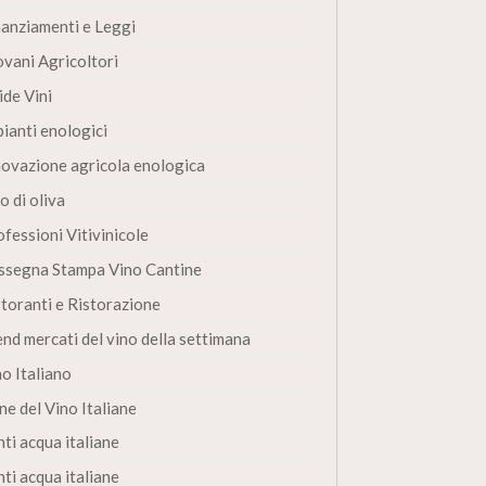
nanziamenti e Leggi
ovani Agricoltori
ide Vini
pianti enologici
novazione agricola enologica
o di oliva
fessioni Vitivinicole
ssegna Stampa Vino Cantine
storanti e Ristorazione
end mercati del vino della settimana
no Italiano
ne del Vino Italiane
ti acqua italiane
ti acqua italiane