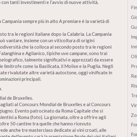
 con tanti investimenti e l’avvio di nuove attività.
Fi
Gi
lla Campania sempre più in alto A premiare è la varietà di
Gu
o tra le regioni italiane dopo la Calabria. La Campania
Im
ò vantare, insieme con un viticoltura di origini
In
iodiversità che la colloca al secondo posto tra le regioni
 Falanghina e Aglianico, tipiche uve campane, sono trai
Oli
pelografico, talmente significativi e apprezzati da essere
e limitrofe come la Basilicata, il Molise e la Puglia. Negli
Pro
tate rivalutate altre varietà autoctone, oggi vinificate in
Ra
minazioni principali.
Ri
.
Tr
ial de Bruxelles.
edagliati al Concours Mondial de Bruxelles e al Concours
Vi
giugno. Evento patrocinato da Roma Capitale che si
Zo
entini a Roma (foto). La giornata, oltre a offrire agli
i oltre 50 cantine tra quelle che hanno ricevuto
Fon
de anche tre masterclass dedicate ai vini croati, alle
Fon
inante dell’evento sarà la premiazione finale dei vini italiani