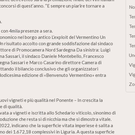
oncorsi di quest’anno. “E sempre un piarïre tornare a
No
Te
.
Te
 con 4mila presenze a sera.
Te
nomico nel borgo antico L’exploit del Vermentino Un
Un risultato accolto con grande soddisfazione dal sindaco
Te
ettore di Promocamera Nord Sardegna Da sinistra: Luigi
Un
 Sassari, il sindaco Daniele Montebello, Francesco
gna Sassari e Marco Casarino direttore Camera di
Vi
ttando il bilancio conclusivo che gli organizzatori
Vi
a dodicesima edizione di «Benvenuto Vermentino» entra
Zo
ovi vigneti e più qualità nel Ponente – In crescita la
 di qualità.
vata a vigneti e iscritta allo Schedario viticolo, sinonimo di
oduzione che resta sì di nicchia ma che si dimostra vitale.
 2022, indicano che la superficie vitata imperiese è salita a
no dei 1.672,18 complessivi in Liguria. A questa superficie