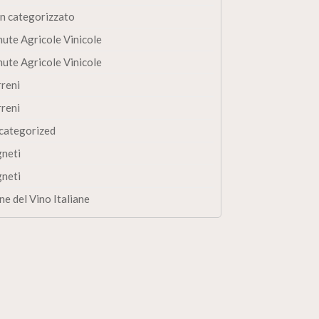
n categorizzato
nute Agricole Vinicole
nute Agricole Vinicole
rreni
rreni
categorized
gneti
gneti
ne del Vino Italiane