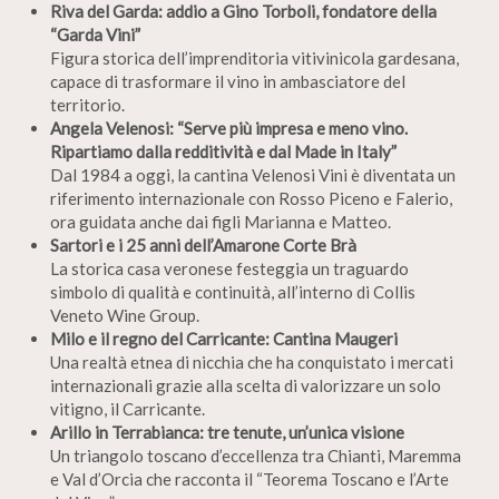
Riva del Garda: addio a Gino Torboli, fondatore della
“Garda Vini”
Figura storica dell’imprenditoria vitivinicola gardesana,
capace di trasformare il vino in ambasciatore del
territorio.
Angela Velenosi: “Serve più impresa e meno vino.
Ripartiamo dalla redditività e dal Made in Italy”
Dal 1984 a oggi, la cantina Velenosi Vini è diventata un
riferimento internazionale con Rosso Piceno e Falerio,
ora guidata anche dai figli Marianna e Matteo.
Sartori e i 25 anni dell’Amarone Corte Brà
La storica casa veronese festeggia un traguardo
simbolo di qualità e continuità, all’interno di Collis
Veneto Wine Group.
Milo e il regno del Carricante: Cantina Maugeri
Una realtà etnea di nicchia che ha conquistato i mercati
internazionali grazie alla scelta di valorizzare un solo
vitigno, il Carricante.
Arillo in Terrabianca: tre tenute, un’unica visione
Un triangolo toscano d’eccellenza tra Chianti, Maremma
e Val d’Orcia che racconta il “Teorema Toscano e l’Arte