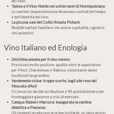
del Vino”.
Talosa e il Vino Nobile nei sotterranei di Montepulciano
Le cantine cinquecentesche diventano custodi del tempo
e dell’identità del vino.
La piccola oasi del Collio firmata Pichech
Bed&Breakfast familiare che unisce ospitalità, vigneti e
vini autentici.
Vino Italiano ed Enologia
Un’ottima annata per il vino veneto
Previsioni molto positive: qualità oltre le aspettative
per Pinot, Chardonnay e Raboso, nonostante danni
localizzati da grandine.
Vendemmia vicina: troppe scorte, tagli alle rese del
Moscato d’Asti
Il Consorzio decide la riduzione a 90 quintali/ettaro per
fronteggiare giacenze e crisi di mercato.
Campus Raineri-Marcora: inaugurata la cantina
didattica a Piacenza
Gli studenti producono le prime bottiglie, un laboratorio