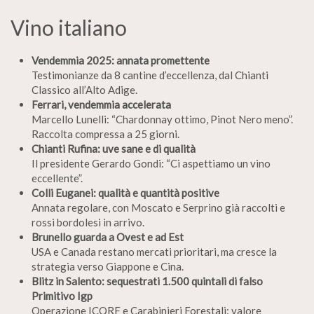
Vino italiano
Vendemmia 2025: annata promettente
Testimonianze da 8 cantine d’eccellenza, dal Chianti
Classico all’Alto Adige.
Ferrari, vendemmia accelerata
Marcello Lunelli: “Chardonnay ottimo, Pinot Nero meno”.
Raccolta compressa a 25 giorni.
Chianti Rufina: uve sane e di qualità
Il presidente Gerardo Gondi: “Ci aspettiamo un vino
eccellente”.
Colli Euganei: qualità e quantità positive
Annata regolare, con Moscato e Serprino già raccolti e
rossi bordolesi in arrivo.
Brunello guarda a Ovest e ad Est
USA e Canada restano mercati prioritari, ma cresce la
strategia verso Giappone e Cina.
Blitz in Salento: sequestrati 1.500 quintali di falso
Primitivo Igp
Operazione ICQRF e Carabinieri Forestali: valore