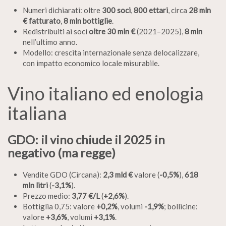
Numeri dichiarati: oltre
300 soci
,
800 ettari
, circa
28 mln
€ fatturato
,
8 mln bottiglie
.
Redistribuiti ai soci
oltre 30 mln €
(2021–2025),
8 mln
nell’ultimo anno.
Modello: crescita internazionale senza delocalizzare,
con impatto economico locale misurabile.
Vino italiano ed enologia
italiana
GDO: il vino chiude il 2025 in
negativo (ma regge)
Vendite GDO (Circana):
2,3 mld €
valore (
-0,5%
),
618
mln litri
(
-3,1%
).
Prezzo medio:
3,77 €/L
(
+2,6%
).
Bottiglia 0,75: valore
+0,2%
, volumi
-1,9%
; bollicine:
valore
+3,6%
, volumi
+3,1%
.