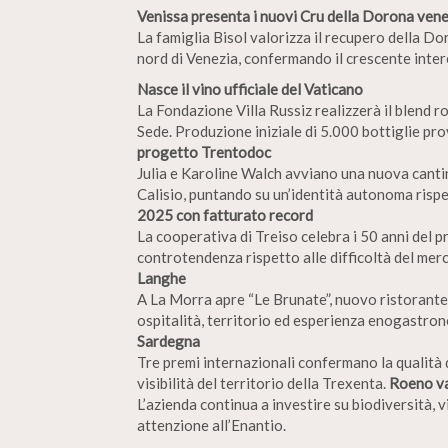
Venissa presenta i nuovi Cru della Dorona ven
La famiglia Bisol valorizza il recupero della Dor
nord di Venezia, confermando il crescente interes
Nasce il vino ufficiale del Vaticano
La Fondazione Villa Russiz realizzerà il blend ro
Sede. Produzione iniziale di 5.000 bottiglie pro
progetto Trentodoc
Julia e Karoline Walch avviano una nuova cant
Calisio, puntando su un’identità autonoma rispet
2025 con fatturato record
La cooperativa di Treiso celebra i 50 anni del 
controtendenza rispetto alle difficoltà del mer
Langhe
A La Morra apre “Le Brunate”, nuovo ristorante
ospitalità, territorio ed esperienza enogastro
Sardegna
Tre premi internazionali confermano la qualità d
visibilità del territorio della Trexenta.
Roeno va
L’azienda continua a investire su biodiversità, v
attenzione all’Enantio.