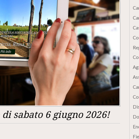
Ca
Ca
Cas
Co
Re
Co
Ag
As
Ca
Co
Dis
di sabato 6 giugno 2026!
Do
En
Fi