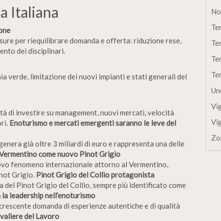
a Italiana
No
Te
ione
sure per riequilibrare domanda e offerta: riduzione rese,
Te
to dei disciplinari.
Te
Te
verde, limitazione dei nuovi impianti e stati generali del
Un
Vi
à di investire su management, nuovi mercati, velocità
Vi
ri.
Enoturismo e mercati emergenti saranno le leve del
Zo
era già oltre 3 miliardi di euro e rappresenta una delle
 Vermentino come nuovo Pinot Grigio
uovo fenomeno internazionale attorno al Vermentino,
inot Grigio.
Pinot Grigio del Collio protagonista
a del Pinot Grigio del Collio, sempre più identificato come
 la leadership nell’enoturismo
a crescente domanda di esperienze autentiche e di qualità
valiere del Lavoro