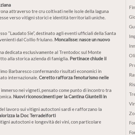
eziana
Fi
ona attraverso tre cru coltivati nelle isole della laguna
Gi
se verso vitigni storici e identità territoriali uniche.
Gu
sso “Laudato Sie”, destinato agli eventi ufficiali della Santa
Im
venienti dal Collio friulano.
Moncalisse: nasce un nuovo
In
ina dedicata esclusivamente al Trentodoc sul Monte
Oli
to alla storica azienda di famiglia.
Pertinace chiude il
Pro
primo Barbaresco confermando risultati economici in
Ra
cato internazionale.
Ceretto rafforza l’enoturismo nelle
Ri
 immerso nei vigneti, pensato come punto di incontro tra
Tr
nomica.
Nuovi riconoscimenti per la Cantina Giuntelli in
Vi
el lavoro sui vitigni autoctoni sardi e rafforzano la
Zo
lorizza la Doc Terradeiforti
itigni autoctoni e longevità dei vini, con particolare
Fon
Fon