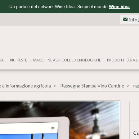
Un portale del network Wine Idea. Scopri il mondo
Wine idea
info
UA
RICHIESTE
MACCHINE AGRICOLE ED ENOLOGICHE
PRODOTTI DA AZI
e d'informazione agricola
Rassegna Stampa Vino Cantine
ra
Ca