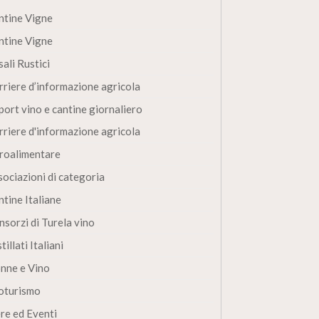
ntine Vigne
ntine Vigne
ali Rustici
rriere d’informazione agricola
port vino e cantine giornaliero
rriere d'informazione agricola
roalimentare
sociazioni di categoria
ntine Italiane
nsorzi di Turela vino
tillati Italiani
nne e Vino
oturismo
ere ed Eventi