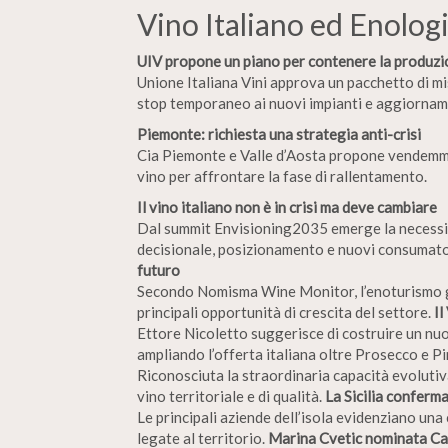
Vino Italiano ed Enologi
UIV propone un piano per contenere la produz
Unione Italiana Vini approva un pacchetto di mi
stop temporaneo ai nuovi impianti e aggiornamen
Piemonte: richiesta una strategia anti-crisi
Cia Piemonte e Valle d’Aosta propone vendemmia 
vino per affrontare la fase di rallentamento.
Il vino italiano non è in crisi ma deve cambiare
Dal summit Envisioning2035 emerge la necessit
decisionale, posizionamento e nuovi consumato
futuro
Secondo Nomisma Wine Monitor, l’enoturismo gen
principali opportunità di crescita del settore.
Il
Ettore Nicoletto suggerisce di costruire un n
ampliando l’offerta italiana oltre Prosecco e P
Riconosciuta la straordinaria capacità evolutiv
vino territoriale e di qualità.
La Sicilia conferma
Le principali aziende dell’isola evidenziano un
legate al territorio.
Marina Cvetic nominata Ca