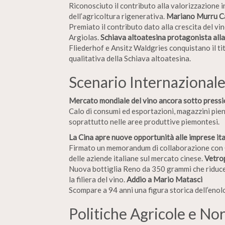
Riconosciuto il contributo alla valorizzazione i
dell’agricoltura rigenerativa.
Mariano Murru Ca
Premiato il contributo dato alla crescita del vin
Argiolas.
Schiava altoatesina protagonista all
Fliederhof e Ansitz Waldgries conquistano il ti
qualitativa della Schiava altoatesina.
Scenario Internazional
Mercato mondiale del vino ancora sotto press
Calo di consumi ed esportazioni, magazzini pien
soprattutto nelle aree produttive piemontesi.
La Cina apre nuove opportunità alle imprese ita
Firmato un memorandum di collaborazione con C
delle aziende italiane sul mercato cinese.
Vetrop
Nuova bottiglia Reno da 350 grammi che riduce 
la filiera del vino.
Addio a Mario Matasci
Scompare a 94 anni una figura storica dell’enolog
Politiche Agricole e No