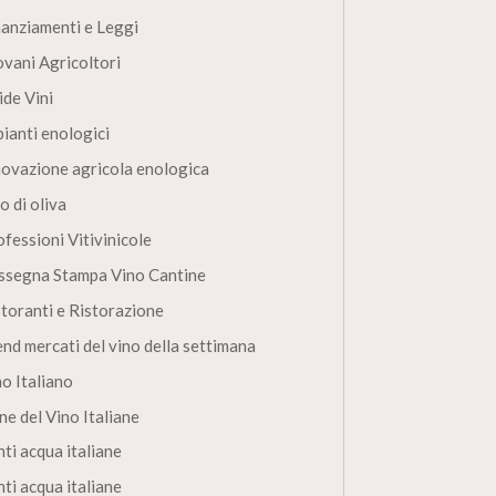
nanziamenti e Leggi
ovani Agricoltori
ide Vini
pianti enologici
novazione agricola enologica
o di oliva
fessioni Vitivinicole
ssegna Stampa Vino Cantine
storanti e Ristorazione
end mercati del vino della settimana
no Italiano
ne del Vino Italiane
ti acqua italiane
ti acqua italiane