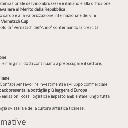
nternazionale del vino abruzzese e italiano e alla diffusione
valiere al Merito della Repubblica
o sardo e alla valorizzazione internazionale dei vini
a Vernatsch Cup
tolo di “Vernatsch dell’Anno”, confermando la crescita
e
ione
i e margini ridotti continuano a preoccupare il settore,
liane
onfapi per favorire investimenti e sviluppo commerciale
ack presenta la bottiglia più leggera d’Europa
emissioni, costi logistici e impatto ambientale lungo tutta
ia svizzera e della cultura artistica ticinese.
rmative