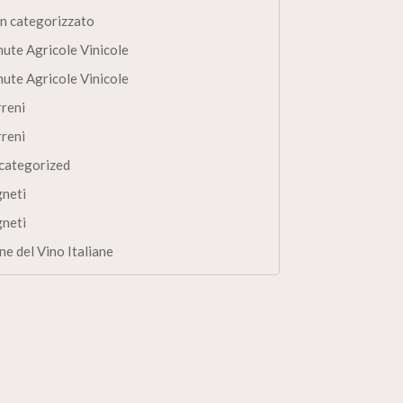
n categorizzato
nute Agricole Vinicole
nute Agricole Vinicole
rreni
rreni
categorized
gneti
gneti
ne del Vino Italiane