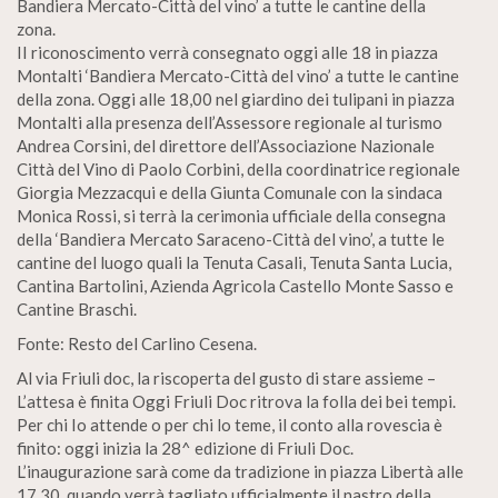
Bandiera Mercato-Città del vino’ a tutte le cantine della
zona.
II riconoscimento verrà consegnato oggi alle 18 in piazza
Montalti ‘Bandiera Mercato-Città del vino’ a tutte le cantine
della zona. Oggi alle 18,00 nel giardino dei tulipani in piazza
Montalti alla presenza dell’Assessore regionale al turismo
Andrea Corsini, del direttore dell’Associazione Nazionale
Città del Vino di Paolo Corbini, della coordinatrice regionale
Giorgia Mezzacqui e della Giunta Comunale con la sindaca
Monica Rossi, si terrà la cerimonia ufficiale della consegna
della ‘Bandiera Mercato Saraceno-Città del vino’, a tutte le
cantine del luogo quali la Tenuta Casali, Tenuta Santa Lucia,
Cantina Bartolini, Azienda Agricola Castello Monte Sasso e
Cantine Braschi.
Fonte: Resto del Carlino Cesena.
Al via Friuli doc, la riscoperta del gusto di stare assieme –
L’attesa è finita Oggi Friuli Doc ritrova la folla dei bei tempi.
Per chi Io attende o per chi lo teme, il conto alla rovescia è
finito: oggi inizia la 28^ edizione di Friuli Doc.
L’inaugurazione sarà come da tradizione in piazza Libertà alle
17.30, quando verrà tagliato ufficialmente il nastro della