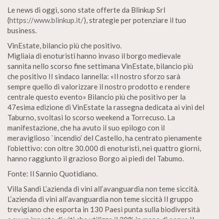
Le news di oggi, sono state offerte da Blinkup Srl
(
https://www.blinkup.it/
), strategie per potenziare il tuo
business.
VinEstate, bilancio più che positivo.
Migliaia di enoturisti hanno invaso il borgo medievale
sannita nello scorso fine settimana VinEstate, bilancio più
che positivo II sindaco Iannella: «Il nostro sforzo sarà
sempre quello di valorizzare il nostro prodotto e rendere
centrale questo evento» Bilancio più che positivo per la
47esima edizione di VinEstate la rassegna dedicata ai vini del
Taburno, svoltasi lo scorso weekend a Torrecuso. La
manifestazione, che ha avuto il suo epilogo con il
meraviglioso `incendio’ del Castello, ha centrato pienamente
l’obiettivo: con oltre 30.000 di enoturisti, nei quattro giorni,
hanno raggiunto il grazioso Borgo ai piedi del Tabumo.
Fonte: Il Sannio Quotidiano.
Villa Sandi L’azienda di vini all’avanguardia non teme siccità.
L’azienda di vini all’avanguardia non teme siccità Il gruppo
trevigiano che esporta in 130 Paesi punta sulla biodiversità