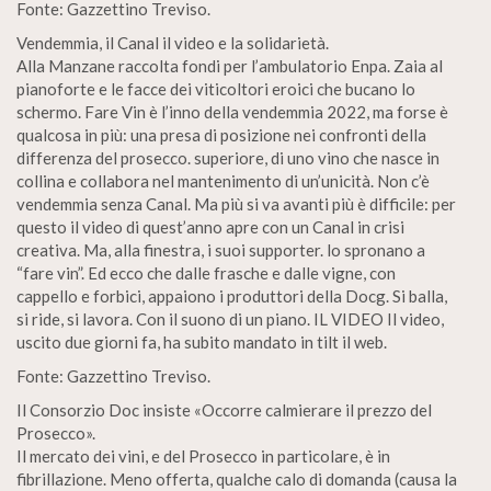
Fonte: Gazzettino Treviso.
Vendemmia, il Canal il video e la solidarietà.
Alla Manzane raccolta fondi per l’ambulatorio Enpa. Zaia al
pianoforte e le facce dei viticoltori eroici che bucano lo
schermo. Fare Vin è l’inno della vendemmia 2022, ma forse è
qualcosa in più: una presa di posizione nei confronti della
differenza del prosecco. superiore, di uno vino che nasce in
collina e collabora nel mantenimento di un’unicità. Non c’è
vendemmia senza Canal. Ma più si va avanti più è difficile: per
questo il video di quest’anno apre con un Canal in crisi
creativa. Ma, alla finestra, i suoi supporter. lo spronano a
“fare vin”. Ed ecco che dalle frasche e dalle vigne, con
cappello e forbici, appaiono i produttori della Docg. Si balla,
si ride, si lavora. Con il suono di un piano. IL VIDEO Il video,
uscito due giorni fa, ha subito mandato in tilt il web.
Fonte: Gazzettino Treviso.
Il Consorzio Doc insiste «Occorre calmierare il prezzo del
Prosecco».
Il mercato dei vini, e del Prosecco in particolare, è in
fibrillazione. Meno offerta, qualche calo di domanda (causa la