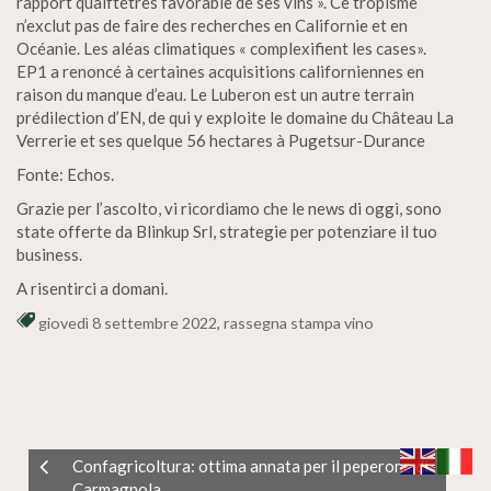
rapport qualftétrès favorable de ses vins ». Ce tropisme
n’exclut pas de faire des recherches en Californie et en
Océanie. Les aléas climatiques « complexifient les cases».
EP1 a renoncé à certaines acquisitions californiennes en
raison du manque d’eau. Le Luberon est un autre terrain
prédilection d’EN, de qui y exploite le domaine du Château La
Verrerie et ses quelque 56 hectares à Pugetsur-Durance
Fonte: Echos.
Grazie per l’ascolto, vi ricordiamo che le news di oggi, sono
state offerte da Blinkup Srl, strategie per potenziare il tuo
business.
A risentirci a domani.
giovedì 8 settembre 2022
,
rassegna stampa vino
Confagricoltura: ottima annata per il peperone di
Carmagnola