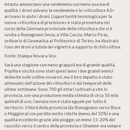
intanto annunciano una vendemmia con meno uva ma di
qualità. I droni salvano la vendemmia e la «viticoltura 4.0»
arrivano in aiuto i droni. L’opportunità tecnologica per la
nuova «viticoltura di precisione» è stata presentata nel
corso della Giornata provinciale della viticoltura che si è
svolta a Romagnano Sesia, a Villa Caccia. Marco Piras,
ordinario di Geomatica al Politecnico di Torino, ha illustrato
l’uso dei droni a tutela dei vigneti e a supporto di chili coltiva.
Fonte: Stampa Novara-Vco.
Sarà una stagione con meno grappoli ma di grande qualità.
Popilia e siccità sono stati quest’anno i due grandi nemici
dellavite sulle colline novaresi, ma il loro impatto è stato
attenuato dall’azione dei viticoltori e dai temporali delle
ultime settimane. Sono 700 gli ettari coltivati a vite in
provincia, con una produzione media stimata di circa 50 mila
quintali di uve; l’annata non è stata eguale per tutto il
territorio: il Nord della provincia (da Romagnano verso Boca
e Maggiora) con perdite molto ridotte (meno del 10%) e una
qualità eccellente grazie alle piogge; un meno 15-20% del
raccolto verso il centro della provincia e Ghemmé-ma sempre