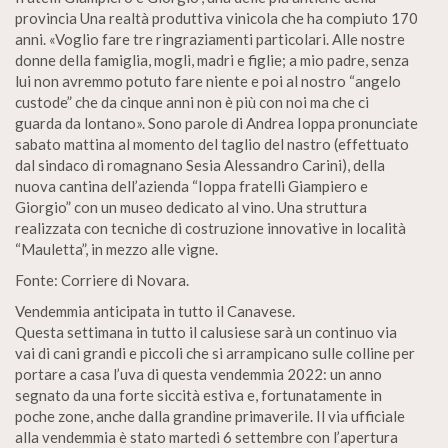
provincia Una realtà produttiva vinicola che ha compiuto 170
anni. «Voglio fare tre ringraziamenti particolari. Alle nostre
donne della famiglia, mogli, madri e figlie; a mio padre, senza
lui non avremmo potuto fare niente e poi al nostro “angelo
custode” che da cinque anni non è più con noi ma che ci
guarda da lontano». Sono parole di Andrea Ioppa pronunciate
sabato mattina al momento del taglio del nastro (effettuato
dal sindaco di romagnano Sesia Alessandro Carini), della
nuova cantina dell’azienda “Ioppa fratelli Giampiero e
Giorgio” con un museo dedicato al vino. Una struttura
realizzata con tecniche di costruzione innovative in località
“Mauletta”, in mezzo alle vigne.
Fonte: Corriere di Novara.
Vendemmia anticipata in tutto il Canavese.
Questa settimana in tutto il calusiese sarà un continuo via
vai di cani grandi e piccoli che si arrampicano sulle colline per
portare a casa l’uva di questa vendemmia 2022: un anno
segnato da una forte siccità estiva e, fortunatamente in
poche zone, anche dalla grandine primaverile. Il via ufficiale
alla vendemmia è stato martedi 6 settembre con l’apertura