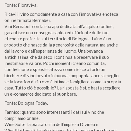
Fonte: Floraviva.
Ricevi il vino comodamente a casa con l’innovativa enoteca
online firmata Bernabei.
Vini Bernabei, con la sua app dedicata all’acquisto online,
garantisce una consegna rapida ed efficiente delle tue
etichette preferite sul territorio di Bologna. Il vino è un
prodotto che nasce dalla generosità della natura, ma anche
dal lavoro e dall’esperienza dell’uomo. Una bevanda
antichissima, che da secoli continua a preservare il suo
inestimabile valore. Pochi momenti creano comunità,
condivisione e spensieratezza come riesce a farlo un
bicchiere di vino bevuto in buona compagnia, ancora meglio
se la location di ritrovo è intima e famigliare, come la propria
casa. Tutto ciò è possibile? La risposta è sì, e basta scegliere
un e-commerce dedicato al buon bere.
Fonte: Bologna Today.
Tannico: quanto sono interessanti i dati sul vino che
compriamo online.
Wine Suite, la piattaforma dell’impresa Divinea e
WinePlatfom di Tannico hanno stretto una partnership per