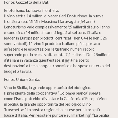
Fonte: Gazzetta della Bat.
Enoturismo. la, nuova frontiera.
Il vino attira 14 milioni di vacanzieri Enoturismo, la nuova
frontiera sea. MIMI» Measimo Daravagtfa (54 anni)
L’enoturismo vale complessivamente º,5 miliardi di euro l’anno
e sono circa 14 milioni i turisti legati al settore. L’Italia è
leader in Europa per prodotti certificati, ben 844 (e ben 526
sono vinicoli).11 vino il prodotto Italiano più esportato
all’estero e le esportazioni registrano numeri record.
superando per la prima volta quota 7,1 miliardi. Dei 28milioni
d’italiani in vacanza quest’estate, il gg% ha scelto
destinazioni a tema enogastronomico e ha speso un terzo del
budget a tavola.
Fonte: Unione Sarda.
Vino in Sicilia, la grande opportunità del biologico.
Il presidente della cooperativa “Colomba bianca” spiega
come l’Isola potrebbe diventare la California d’Europa Vino
in Sicilia, la grande opportunità del biologico Dino
Traschetta: “La nostra regione ha le rese per ettaro più
basse d’Italia. Per resistere puntare sul marketing” “La Sicilia