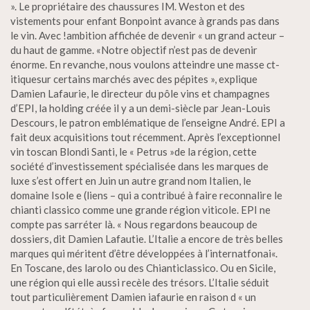
». Le propriétaire des chaussures IM. Weston et des
vistements pour enfant Bonpoint avance à grands pas dans
le vin. Avec !ambition affichée de devenir « un grand acteur –
du haut de gamme. «Notre objectif n’est pas de devenir
énorme. En revanche, nous voulons atteindre une masse ct-
itiquesur certains marchés avec des pépites », explique
Damien Lafaurie, le directeur du pôle vins et champagnes
d’EPI, la holding créée il y a un demi-siècle par Jean-Louis
Descours, le patron emblématique de l’enseigne André. EPI a
fait deux acquisitions tout récemment. Après l’exceptionnel
vin toscan Blondi Santi, le « Petrus »de la région, cette
société d’investissement spécialisée dans les marques de
luxe s’est offert en Juin un autre grand nom Italien, le
domaine Isole e (liens – qui a contribué à faire reconnalire le
chianti classico comme une grande région viticole. EPI ne
compte pas sarréter là. « Nous regardons beaucoup de
dossiers, dit Damien Lafautie. L’Italie a encore de très belles
marques qui méritent d’être développées à l’internatfonai«.
En Toscane, des larolo ou des Chianticlassico. Ou en Sicile,
une région qui elle aussi recèle des trésors. L’Italie séduit
tout particulièrement Damien iafaurie en raison d « un