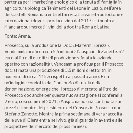
partenza per il marketing enologico è la tenuta di famiglia in
agricoltura biologica Tenimenti del Leone in Lazio, nell’area
dei Castelli Romani: trenta ettari vitati a varietà autoctone e
internazionali dove si produce vino dal 2017 e si punta a
rilanciare sui mercati i vini della doc tra Roma e Latina.
Fonte: Arena.
Prosecco, su la produzione la Doc: «Ma fermi i prezzi».
Vendemmia proficua con 5,5 milioni >L’auspicio di Zanette: «2
euro al litro di ettolitri di produzione stimata le aziende
operino con razionalità». Vendemmia proficua per il Prosecco
doc: stimata una produzione di 5,5 milioni di ettolitri, in
aumento di circa i115% rispetto al passato anno. E da
un’indagine condotta dal Consorzio di tutela della
denominazione, emerge che il prezzo di mercato al litro del
Prosecco doc anche per questa nuova stagione si confermi a
2 euro, così come nel 2021. «Auspichiamo una continuità sui
prezzi» il monito del presidente del Consorzio Prosecco doc
Stefano Zanette. Mentre la prima settimana di vera raccolta
delle uve di Glera entra nel vivo, già si guarda in avanti e alle
prospettive del mercato dei prossimi mesi.