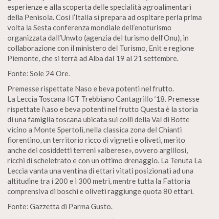
esperienze e alla scoperta delle specialità agroalimentari
della Penisola. Così l’Italia si prepara ad ospitare perla prima
volta la Sesta conferenza mondiale dell’enoturismo
organizzata dall’Unwto (agenzia del turismo dell’Onu), in
collaborazione con il ministero del Turismo, Enit e regione
Piemonte, che si terrà ad Alba dal 19 al 21 settembre.
Fonte: Sole 24 Ore.
Premesse rispettate Naso e beva potenti nel frutto.
La Leccia Toscana IGT Trebbiano Cantagrillo ’18. Premesse
rispettate i\aso e beva potenti nel frutto Questa è la storia
di una famiglia toscana ubicata sui colli della Val di Botte
vicino a Monte Spertoli, nella classica zona del Chianti
fiorentino, un territorio ricco di vigneti e oliveti, merito
anche dei cosiddetti terreni «alberese», ovvero argillosi,
ricchi di scheletrato e con un ottimo drenaggio. La Tenuta La
Leccia vanta una ventina di ettari vitati posizionati ad una
altitudine tra i 200 e i 300 metri, mentre tutta la Fattoria
comprensiva di boschi e oliveti raggiunge quota 80 ettari.
Fonte: Gazzetta di Parma Gusto.