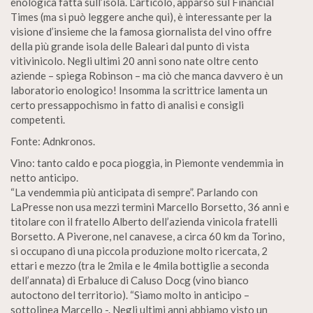
enologica fatta sull’isola. L’articolo, apparso sul Financial
Times (ma si può leggere anche qui), è interessante per la
visione d’insieme che la famosa giornalista del vino offre
della più grande isola delle Baleari dal punto di vista
vitivinicolo. Negli ultimi 20 anni sono nate oltre cento
aziende – spiega Robinson – ma ciò che manca davvero è un
laboratorio enologico! Insomma la scrittrice lamenta un
certo pressappochismo in fatto di analisi e consigli
competenti.
Fonte: Adnkronos.
Vino: tanto caldo e poca pioggia, in Piemonte vendemmia in
netto anticipo.
“La vendemmia più anticipata di sempre”. Parlando con
LaPresse non usa mezzi termini Marcello Borsetto, 36 anni e
titolare con il fratello Alberto dell’azienda vinicola fratelli
Borsetto. A Piverone, nel canavese, a circa 60 km da Torino,
si occupano di una piccola produzione molto ricercata, 2
ettari e mezzo (tra le 2mila e le 4mila bottiglie a seconda
dell’annata) di Erbaluce di Caluso Docg (vino bianco
autoctono del territorio). “Siamo molto in anticipo –
sottolinea Marcello -. Negli ultimi anni abbiamo visto un