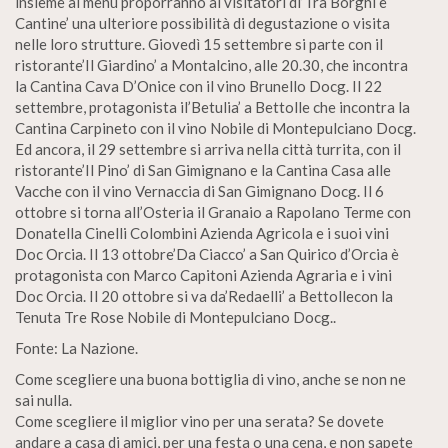
insieme al menù proporranno ai visitatori di’Tra Borghi e
Cantine’ una ulteriore possibilità di degustazione o visita
nelle loro strutture. Giovedì 15 settembre si parte con il
ristorante’Il Giardino’ a Montalcino, alle 20.30, che incontra
la Cantina Cava D’Onice con il vino Brunello Docg. Il 22
settembre, protagonista il’Betulia’ a Bettolle che incontra la
Cantina Carpineto con il vino Nobile di Montepulciano Docg.
Ed ancora, il 29 settembre si arriva nella città turrita, con il
ristorante’Il Pino’ di San Gimignano e la Cantina Casa alle
Vacche con il vino Vernaccia di San Gimignano Docg. Il 6
ottobre si torna all’Osteria il Granaio a Rapolano Terme con
Donatella Cinelli Colombini Azienda Agricola e i suoi vini
Doc Orcia. Il 13 ottobre’Da Ciacco’ a San Quirico d’Orcia è
protagonista con Marco Capitoni Azienda Agraria e i vini
Doc Orcia. Il 20 ottobre si va da’Redaelli’ a Bettollecon la
Tenuta Tre Rose Nobile di Montepulciano Docg..
Fonte: La Nazione.
Come scegliere una buona bottiglia di vino, anche se non ne
sai nulla.
Come scegliere il miglior vino per una serata? Se dovete
andare a casa di amici, per una festa o una cena, e non sapete