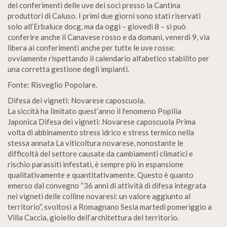
dei conferimenti delle uve dei soci presso la Cantina
produttori di Caluso. I primi due giorni sono stati riservati
solo all’Erbaluce docg, ma da oggi – giovedì 8 – si può
conferire anche il Canavese rosso e da domani, venerdi 9, via
libera ai conferimenti anche per tutte le uve rosse:
ovviamente rispettando il calendario alfabetico stabilito per
una corretta gestione degli impianti.
Fonte: Risveglio Popolare.
Difesa dei vigneti: Novarese caposcuola.
La siccità ha limitato quest’anno il fenomeno Popilia
Japonica Difesa dei vigneti: Novarese caposcuola Prima
volta di abbinamento stress idrico e stress termico nella
stessa annata La viticoltura novarese, nonostante le
difficoltà del settore causate da cambiamenti climatici e
rischio parassiti infestati, è sempre più in espansione
qualitativamente e quantitativamente. Questo è quanto
emerso dal convegno “36 anni di attività di difesa integrata
nei vigneti delle colline novaresi: un valore aggiunto al
territorio”, svoltosi a Romagnano Sesia martedì pomeriggio a
Villa Caccia, gioiello dell’architettura del territorio.