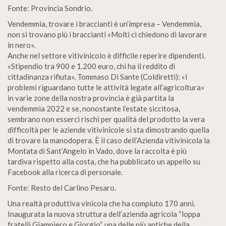
Fonte: Provincia Sondrio.
Vendemmia, trovare i braccianti è un’impresa – Vendemmia,
non si trovano più i braccianti «Molti ci chiedono di lavorare
in nero».
Anche nel settore vitivinicolo è difficile reperire dipendenti.
«Stipendio tra 900 e 1.200 euro, chi ha il reddito di
cittadinanza rifiuta». Tommaso Di Sante (Coldiretti): «I
problemi riguardano tutte le attività legate all’agricoltura»
in varie zone della nostra provincia è già partita la
vendemmia 2022 e se, nonostante l’estate siccitosa,
sembrano non esserci rischi per qualità del prodotto la vera
difficoltà per le aziende vitivinicole si sta dimostrando quella
di trovare la manodopera. È il caso dell’Azienda vitivinicola la
Montata di Sant’Angelo in Vado, dove la raccolta è più
tardiva rispetto alla costa, che ha pubblicato un appello su
Facebook alla ricerca di personale.
Fonte: Resto del Carlino Pesaro.
Una realtà produttiva vinicola che ha compiuto 170 anni.
Inaugurata la nuova struttura dell’azienda agricola “loppa
fratelli Giampiero e Giorgio”, una delle più antiche della