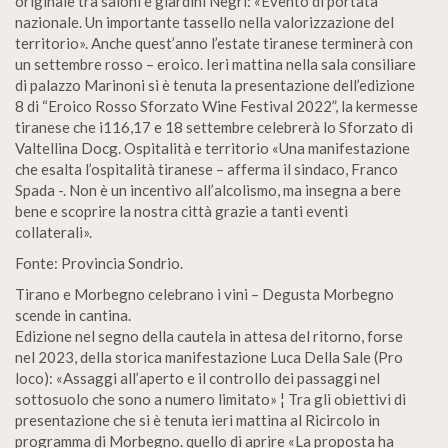
originale tra saloni e giardini Negri: «Evento di portata
nazionale. Un importante tassello nella valorizzazione del
territorio». Anche quest’anno l’estate tiranese terminerà con
un settembre rosso – eroico. Ieri mattina nella sala consiliare
di palazzo Marinoni si è tenuta la presentazione dell’edizione
8 di “Eroico Rosso Sforzato Wine Festival 2022”, la kermesse
tiranese che i116,17 e 18 settembre celebrerà lo Sforzato di
Valtellina Docg. Ospitalità e territorio «Una manifestazione
che esalta l’ospitalità tiranese – afferma il sindaco, Franco
Spada -. Non è un incentivo all’alcolismo, ma insegna a bere
bene e scoprire la nostra città grazie a tanti eventi
collaterali».
Fonte: Provincia Sondrio.
Tirano e Morbegno celebrano i vini – Degusta Morbegno
scende in cantina.
Edizione nel segno della cautela in attesa del ritorno, forse
nel 2023, della storica manifestazione Luca Della Sale (Pro
loco): «Assaggi all’aperto e il controllo dei passaggi nel
sottosuolo che sono a numero limitato» ¦ Tra gli obiettivi di
presentazione che si è tenuta ieri mattina al Ricircolo in
programma di Morbegno. quello di aprire «La proposta ha