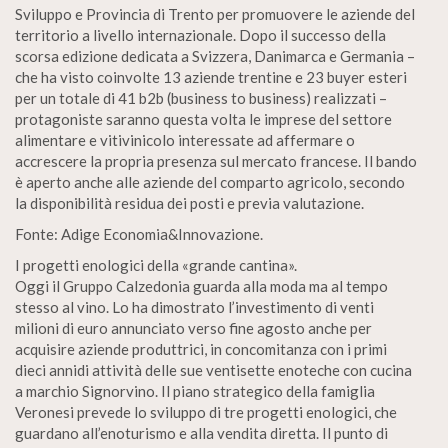
Sviluppo e Provincia di Trento per promuovere le aziende del
territorio a livello internazionale. Dopo il successo della
scorsa edizione dedicata a Svizzera, Danimarca e Germania –
che ha visto coinvolte 13 aziende trentine e 23 buyer esteri
per un totale di 41 b2b (business to business) realizzati –
protagoniste saranno questa volta le imprese del settore
alimentare e vitivinicolo interessate ad affermare o
accrescere la propria presenza sul mercato francese. Il bando
è aperto anche alle aziende del comparto agricolo, secondo
la disponibilità residua dei posti e previa valutazione.
Fonte: Adige Economia&Innovazione.
I progetti enologici della «grande cantina».
Oggi il Gruppo Calzedonia guarda alla moda ma al tempo
stesso al vino. Lo ha dimostrato l’investimento di venti
milioni di euro annunciato verso fine agosto anche per
acquisire aziende produttrici, in concomitanza con i primi
dieci annidi attività delle sue ventisette enoteche con cucina
a marchio Signorvino. Il piano strategico della famiglia
Veronesi prevede lo sviluppo di tre progetti enologici, che
guardano all’enoturismo e alla vendita diretta. Il punto di