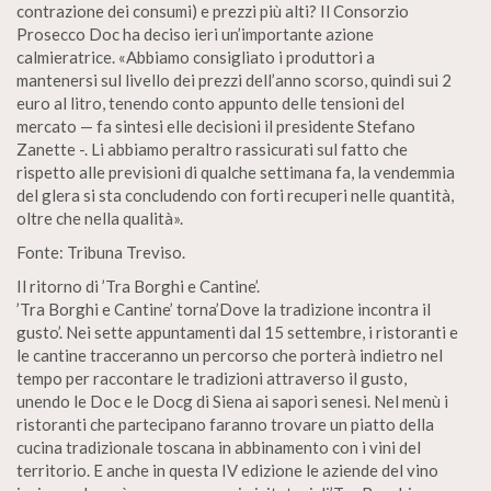
contrazione dei consumi) e prezzi più alti? Il Consorzio
Prosecco Doc ha deciso ieri un’importante azione
calmieratrice. «Abbiamo consigliato i produttori a
mantenersi sul livello dei prezzi dell’anno scorso, quindi sui 2
euro al litro, tenendo conto appunto delle tensioni del
mercato — fa sintesi elle decisioni il presidente Stefano
Zanette -. Li abbiamo peraltro rassicurati sul fatto che
rispetto alle previsioni di qualche settimana fa, la vendemmia
del glera si sta concludendo con forti recuperi nelle quantità,
oltre che nella qualità».
Fonte: Tribuna Treviso.
Il ritorno di ’Tra Borghi e Cantine’.
’Tra Borghi e Cantine’ torna’Dove la tradizione incontra il
gusto’. Nei sette appuntamenti dal 15 settembre, i ristoranti e
le cantine tracceranno un percorso che porterà indietro nel
tempo per raccontare le tradizioni attraverso il gusto,
unendo le Doc e le Docg di Siena ai sapori senesi. Nel menù i
ristoranti che partecipano faranno trovare un piatto della
cucina tradizionale toscana in abbinamento con i vini del
territorio. E anche in questa IV edizione le aziende del vino