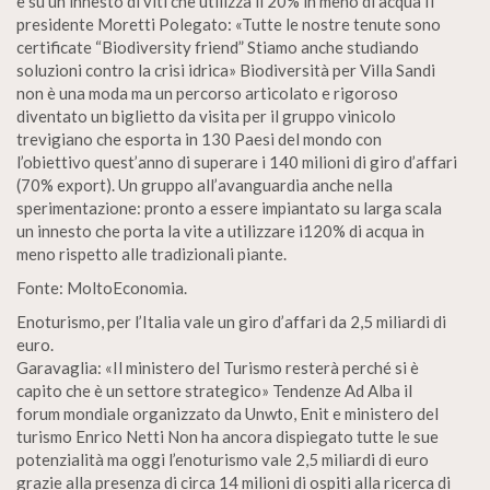
e su un innesto di viti che utilizza il 20% in meno di acqua Il
presidente Moretti Polegato: «Tutte le nostre tenute sono
certificate “Biodiversity friend” Stiamo anche studiando
soluzioni contro la crisi idrica» Biodiversità per Villa Sandi
non è una moda ma un percorso articolato e rigoroso
diventato un biglietto da visita per il gruppo vinicolo
trevigiano che esporta in 130 Paesi del mondo con
l’obiettivo quest’anno di superare i 140 milioni di giro d’affari
(70% export). Un gruppo all’avanguardia anche nella
sperimentazione: pronto a essere impiantato su larga scala
un innesto che porta la vite a utilizzare i120% di acqua in
meno rispetto alle tradizionali piante.
Fonte: MoltoEconomia.
Enoturismo, per l’Italia vale un giro d’affari da 2,5 miliardi di
euro.
Garavaglia: «Il ministero del Turismo resterà perché si è
capito che è un settore strategico» Tendenze Ad Alba il
forum mondiale organizzato da Unwto, Enit e ministero del
turismo Enrico Netti Non ha ancora dispiegato tutte le sue
potenzialità ma oggi l’enoturismo vale 2,5 miliardi di euro
grazie alla presenza di circa 14 milioni di ospiti alla ricerca di