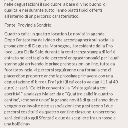
nelle degustazioni il suo cuore, a base di vino buono, di
qualità, e nei durante tutto l’anno piatti tipici offerti
all’interno di un percorso caratteristico.
Fonte: Provincia Sondrio.
Quattro calici in quattro location Le novità in agenda.
Dopo l’anteprima del video che accompagnerà sui social la
promozione di Degusta Morbegno, il presidente della Pro
loco, Luca Della Sale, durante la conferenza stampa di ieri è
entrato nel dettaglio dei percorsi enogastronomici per i quali
stanno già arrivando le prime prenotazioni on line, tutte da
fuori provincia. «I percorsi seguiranno una formula che ci
piacerebbe proporre anche la prossima primavera con una
degustazione di birre». Fra i giri (il cui costo va dagli 11 ai 40
euro) ci sarà “Calici in convento”, la “Visita guidata con
aperitivi ” a palazzo Malacrida e “Quattro calici in quattro
cantine”, «che sarà un po’ la grande novità di quest’anno dove
vengono coinvolte otto associazioni che gestiscono i due
percorsi costituiti da quattro cantine ciascuno, un percorso
sarà dedicato agli Sforzati e due da scegliere fra un rosso e
una bollicina».