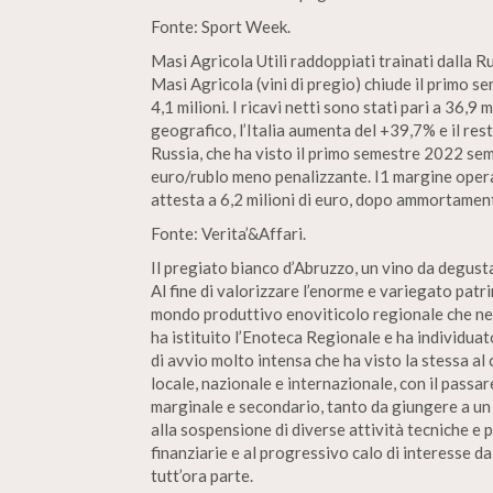
Fonte: Sport Week.
Masi Agricola Utili raddoppiati trainati dalla Ru
Masi Agricola (vini di pregio) chiude il primo se
4,1 milioni. I ricavi netti sono stati pari a 36,9
geografico, l’Italia aumenta del +39,7% e il r
Russia, che ha visto il primo semestre 2022 sem
euro/rublo meno penalizzante. I1 margine operat
attesta a 6,2 milioni di euro, dopo ammortamenti
Fonte: Verita’&Affari.
Il pregiato bianco d’Abruzzo, un vino da degustar
Al fine di valorizzare l’enorme e variegato patr
mondo produttivo enoviticolo regionale che ne
ha istituito l’Enoteca Regionale e ha individua
di avvio molto intensa che ha visto la stessa al
locale, nazionale e internazionale, con il passa
marginale e secondario, tanto da giungere a un
alla sospensione di diverse attività tecniche e 
finanziarie e al progressivo calo di interesse d
tutt’ora parte.