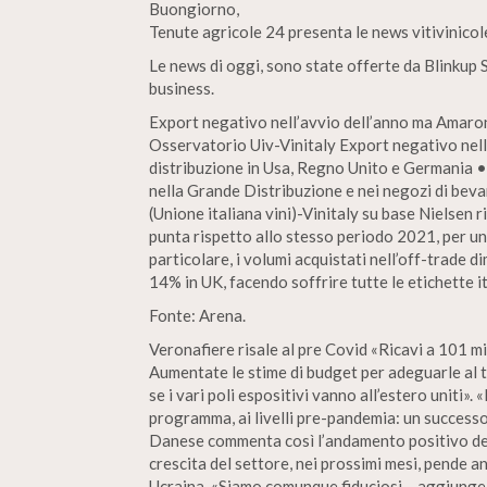
Buongiorno,
Tenute agricole 24 presenta le news vitivinico
Le news di oggi, sono state offerte da Blinkup Sr
business.
Export negativo nell’avvio dell’anno ma Amaro
Osservatorio Uiv-Vinitaly Export negativo nel
distribuzione in Usa, Regno Unito e Germania •
nella Grande Distribuzione e nei negozi di beva
(Unione italiana vini)-Vinitaly su base Nielsen r
punta rispetto allo stesso periodo 2021, per un 
particolare, i volumi acquistati nell’off-trade 
14% in UK, facendo soffrire tutte le etichette i
Fonte: Arena.
Veronafiere risale al pre Covid «Ricavi a 101 mil
Aumentate le stime di budget per adeguarle al t
se i vari poli espositivi vanno all’estero uniti»
programma, ai livelli pre-pandemia: un success
Danese commenta così l’andamento positivo dell
crescita del settore, nei prossimi mesi, pende an
Ucraina. «Siamo comunque fiduciosi – aggiunge 