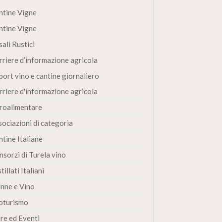
ntine Vigne
ntine Vigne
ali Rustici
rriere d’informazione agricola
port vino e cantine giornaliero
rriere d'informazione agricola
roalimentare
sociazioni di categoria
ntine Italiane
nsorzi di Turela vino
tillati Italiani
nne e Vino
oturismo
ere ed Eventi