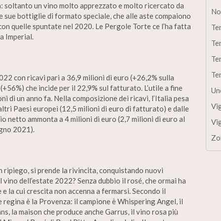
a: soltanto un vino molto apprezzato e molto ricercato da
No
le sue bottiglie di formato speciale, che alle aste compaiono
con quelle spuntate nel 2020. Le Pergole Torte ce l’ha fatta
Te
 Imperial.
Te
Te
Te
22 con ricavi pari a 36,9 milioni di euro (+26,2% sulla
(+56%) che incide per il 22,9% sul fatturato. L’utile a fine
Un
oni di un anno fa. Nella composizione dei ricavi, l’Italia pesa
Vi
ltri Paesi europei (12,5 milioni di euro di fatturato) e dalle
io netto ammonta a 4 milioni di euro (2,7 milioni di euro al
Vi
ugno 2021).
Zo
 ripiego, si prende la rivincita, conquistando nuovi
l vino dell’estate 2022? Senza dubbio il rosé, che ormai ha
e la cui crescita non accenna a fermarsi. Secondo il
 regina è la Provenza: il campione è Whispering Angel, il
s, la maison che produce anche Garrus, il vino rosa più