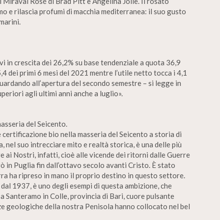
il Miraval Rosé di Brad Pitt e Angelina Jolie. Il rosato
mo e rilascia profumi di macchia mediterranea: il suo gusto
marini.
vi in crescita dei 26,2% su base tendenziale a quota 36,9
5,4 dei primi 6 mesi del 2021 mentre l’utile netto tocca i 4,1
uardando all’apertura del secondo semestre – si legge in
eriori agli ultimi anni anche a luglio».
masseria del Seicento.
 certificazione bio nella masseria del Seicento a storia di
, nel suo intrecciare mito e realtà storica, è una delle più
 ai Nostri, infatti, cioè alle vicende dei ritorni dalle Guerre
ò in Puglia fin dall’ottavo secolo avanti Cristo. È stato
rra ha ripreso in mano il proprio destino in questo settore.
o dal 1937, è uno degli esempi di questa ambizione, che
 a Santeramo in Colle, provincia di Bari, cuore pulsante
zze geologiche della nostra Penisola hanno collocato nel bel