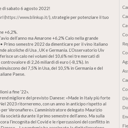
Ca
le di sabato 6 agosto 2022!
Ca
l (
https://www.blinkup.it/
), strategie per potenziare il tuo
Cas
ne +6,2%.
Co
l’avio dell’anno ma Amarone +6,2% Calo nella grande
Re
• Primo semestre 2022 da dimenticare per il vino italiano
nde alcoliche di Usa , UK e Germania. L’Osservatorio Uiv
Co
iferisce un calo nei volumi del 10,6% nei tre mercati di
Ag
controvalore di 2,26 miliardi di euro (-8,1%). In
diminuiscono del 7,5% in Usa, del 10,5% in Germania e del
As
taliane Paese.
Ca
Co
ioni a fine ’22».
rend migliore del previsto Danese: «Made in Italy più forte
Dis
. «Nel 2023 ritorneremo, con un anno in anticipo rispetto al
Do
o per Veronafiere». L’amministratore delegato Maurizio
a società durante il primo semestre dell’anno. Ma sulla
En
cora l’incognita del Covid e le ripercussioni del conflitto in
Fi
Danese -. La pandemia ha accelerato la digitalizzazione