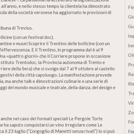
 all’anno, e nello stesso tempo la clientela ha dimostrato
Fi
 cda della società veronese ha aggiornato le previsioni di
Gi
Gu
ibuna di Treviso.
Im
licine (con un festival doc).
tine e musei Scoprire il Trentino delle bollicine (con un
In
ll’effervescenza. E il Trentino, in programma dal 6 al 9
Oli
Una «quattro giorni» che il Corriere propone in occasione
’Istituto Trentodoc, la Provincia autonoma di Trento e
Pro
iere della Sera) che si svolge dal 7 al 9 ottobre al castello
Ra
uggestivi della città capoluogo. La manifestazione prevede
ia, ma anche talk e dimostrazioni culinarie e una serie di
Ri
aggi del mondo musicale e teatrale, della danza, del design e
Tr
Vi
Zo
 anche nel caso dei formati speciali Le Pergole Torte
Fon
che ha saputo conquistarsi un vino irregolare come Le
a il 23 luglio (“L’orgoglio di Manetti senza rivali”) lo si può
Fon