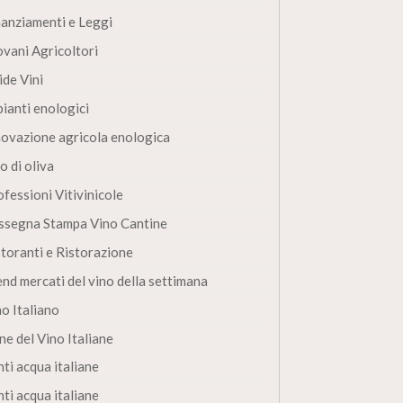
nanziamenti e Leggi
ovani Agricoltori
ide Vini
pianti enologici
novazione agricola enologica
o di oliva
fessioni Vitivinicole
ssegna Stampa Vino Cantine
storanti e Ristorazione
end mercati del vino della settimana
no Italiano
ne del Vino Italiane
ti acqua italiane
ti acqua italiane