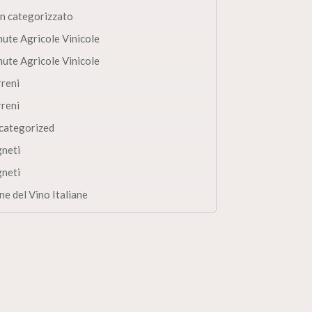
n categorizzato
nute Agricole Vinicole
nute Agricole Vinicole
rreni
rreni
categorized
gneti
gneti
ne del Vino Italiane