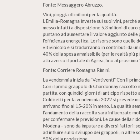
Fonte: Messaggero Abruzzo.
Vini, pioggia di milioni per la qualità.
L’Emilia-Romagna investe sui suoi vini, perché 
messo infatti a disposizione 5,3 milioni di euro 
puntano ad aumentare il valore aggiunto delle 
l’efficienza energetica. Le risorse sono quelle
vitivinicolo e si tradurranno in contributi da 
40% della spesa ammissibile (per le realtà più 
attraverso il portale di Agrea, fino al prossim
Fonte: Corriere Romagna Rimini.
La vendemmia inizia da “Ventiventi” Con il prim
Con il primo grappolo di Chardonnay raccolto ne
partita, con quindici giorni di anticipo rispet
Coldiretti per la vendemmia 2022 si prevede med
arrivano fino al 15-20% in meno. La qualità semb
l’andamento della raccolta sarà influenzato mol
per confermare le previsioni. Le cause della rid
Modena – sono da imputare a diversi fattori: se
ad influire sullo sviluppo dei grappoli, in altre
50% della produzione.