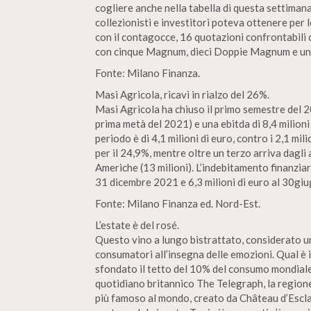
cogliere anche nella tabella di questa settiman
collezionisti e investitori poteva ottenere per 
con il contagocce, 16 quotazioni confrontabili 
con cinque Magnum, dieci Doppie Magnum e una
Fonte: Milano Finanza.
Masi Agricola, ricavi in rialzo del 26%.
Masi Agricola ha chiuso il primo semestre del 20
prima metà del 2021) e una ebitda di 8,4 milioni 
periodo è di 4,1 milioni di euro, contro i 2,1 mili
per il 24,9%, mentre oltre un terzo arriva dagli a
Americhe (13 milioni). L’indebitamento finanziar
31 dicembre 2021 e 6,3 milioni di euro al 30gi
Fonte: Milano Finanza ed. Nord-Est.
L’estate è del rosé.
Questo vino a lungo bistrattato, considerato un
consumatori all’insegna delle emozioni. Qual è i
sfondato il tetto del 10% del consumo mondiale 
quotidiano britannico The Telegraph, la regione
più famoso al mondo, creato da Château d’Esclan