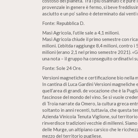
costoso del pianeta. Tra i più osannati c’è pure 
provenzale in genere è fermo, si beve freddissi
asciutto e un po’ salino è determinato dai venti 
Fonte: Repubblica D.
Masi Agricola, l’utile sale a 4,1 milioni.
Masi Agricola chiude il primo semestre con rica
milioni. L’ebitda raggiunge 8,4 milioni, contro i 
milioni (erano 2,1 nel primo semestre 2021). «G
una nota – il gruppo ha conseguito ordinativi sup
Fonte: Sole 24 Ore.
Versioni magnetiche e certificazione bio nella 
In cantina di Luca Gardini Versioni magneliche e
quell’area di grandi. de vocazione che è la Puglia
fascinose del mondo del vino. Se si vuole credere
di Troia narrate da Omero, la cultura greca entr
soltanto in anni recenti, tuttavia, che questa te
Azienda Vinicola Tenuta Viglione, sul territori
rinverdisce tradizioni vecchie di millenni. Siamo
delle Murge, un altipiano carsico che le ricche
mezzo del territorio pugliese.