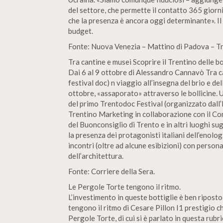
del settore, che permette il contatto 365 giorni
che la presenza è ancora oggi determinante». Il
budget.
Fonte: Nuova Venezia – Mattino di Padova – Tr
Tra cantine e musei Scoprire il Trentino delle bol
Dai 6 al 9 ottobre di Alessandro Cannavò Tra can
festival doc) n viaggio all’insegna del brio e de
ottobre, «assaporato» attraverso le bollicine. 
del primo Trentodoc Festival (organizzato dall
Trentino Marketing in collaborazione con il Corr
del Buonconsiglio di Trento e in altri luoghi s
la presenza dei protagonisti italiani dell’enolog
incontri (oltre ad alcune esibizioni) con person
dell’architettura.
Fonte: Corriere della Sera.
Le Pergole Torte tengono il ritmo.
L’investimento in queste bottiglie è ben riposto
tengono il ritmo di Cesare Pillon I1 prestigio 
Pergole Torte, di cui si è parlato in questa rubric