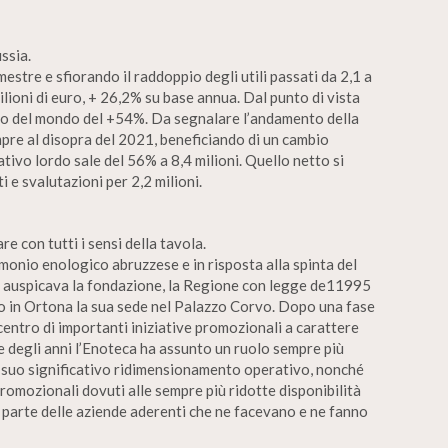
ssia.
mestre e sfiorando il raddoppio degli utili passati da 2,1 a
 milioni di euro, + 26,2% su base annua. Dal punto di vista
esto del mondo del +54%. Da segnalare l’andamento della
pre al disopra del 2021, beneficiando di un cambio
ivo lordo sale del 56% a 8,4 milioni. Quello netto si
 e svalutazioni per 2,2 milioni.
e con tutti i sensi della tavola.
imonio enologico abruzzese e in risposta alla spinta del
 auspicava la fondazione, la Regione con legge de11995
to in Ortona la sua sede nel Palazzo Corvo. Dopo una fase
 centro di importanti iniziative promozionali a carattere
re degli anni l’Enoteca ha assunto un ruolo sempre più
 suo significativo ridimensionamento operativo, nonché
promozionali dovuti alle sempre più ridotte disponibilità
a parte delle aziende aderenti che ne facevano e ne fanno