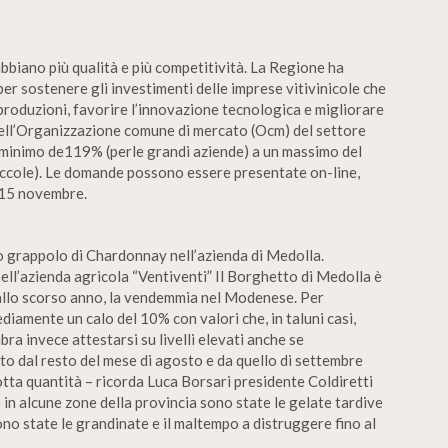
abbiano più qualità e più competitività. La Regione ha
per sostenere gli investimenti delle imprese vitivinicole che
produzioni, favorire l’innovazione tecnologica e migliorare
 dell’Organizzazione comune di mercato (Ocm) del settore
un minimo de119% (perle grandi aziende) a un massimo del
piccole). Le domande possono essere presentate on-line,
o 15 novembre.
o grappolo di Chardonnay nell’azienda di Medolla.
ll’azienda agricola “Ventiventi” Il Borghetto di Medolla è
to allo scorso anno, la vendemmia nel Modenese. Per
iamente un calo del 10% con valori che, in taluni casi,
ra invece attestarsi su livelli elevati anche se
to dal resto del mese di agosto e da quello di settembre
otta quantità – ricorda Luca Borsari presidente Coldiretti
 in alcune zone della provincia sono state le gelate tardive
 sono state le grandinate e il maltempo a distruggere fino al