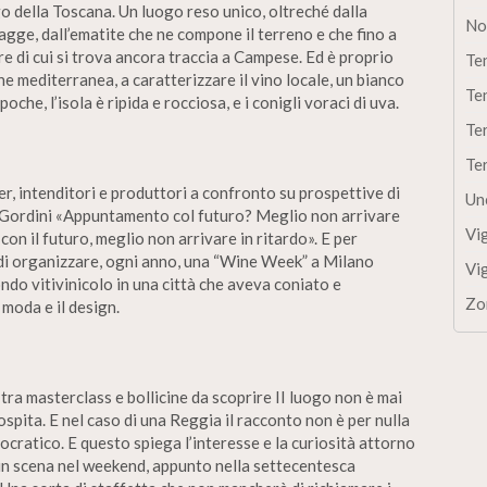
argo della Toscana. Un luogo reso unico, oltreché dalla
No
iagge, dall’ematite che ne compone il terreno e che fino a
e di cui si trova ancora traccia a Campese. Ed è proprio
Te
e mediterranea, a caratterizzare il vino locale, un bianco
Te
che, l’isola è ripida e rocciosa, e i conigli voraci di uva.
Te
Te
, intenditori e produttori a confronto su prospettive di
Un
 Gordini «Appuntamento col futuro? Meglio non arrivare
Vi
on il futuro, meglio non arrivare in ritardo». E per
 di organizzare, ogni anno, una “Wine Week” a Milano
Vi
ndo vitivinicolo in una città che aveva coniato e
Zo
moda e il design.
tra masterclass e bollicine da scoprire II luogo non è mai
spita. E nel caso di una Reggia il racconto non è per nulla
tocratico. E questo spiega l’interesse e la curiosità attorno
in scena nel weekend, appunto nella settecentesca