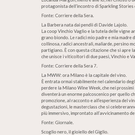
protagonista dell’incontro di Sparkling Stories d
Fonte: Corriere della Sera.
La Barbera nata dai pendii di Davide Lajolo.
La coop Vinchio Vaglio e la tutela delle vigne an
grano biondo. Le radici mio padre e mia madre 
collinosa, radici ancestrali, maliarde, persino 
partigiano. È con questa citazione che si apre la
che unisce i viticoltori di due paesi, Vinchio e V
Fonte: Corriere della Sera 7.
La MWW: ora Milano è la capitale del vino.
È entrata ormai stabilmente nel calendario degl
perdere la Milano Wine Week, che nei prossimi g
diventerà un enorme palcoscenico per quello che 
promozione, al racconto e all’esperienza del vino
degustazioni, le masterclass che si celebreranno
più immersivo, improntato all’avvicinamento dei
Fonte: Giornale.
Scoglio nero, il gioiello del Giglio.