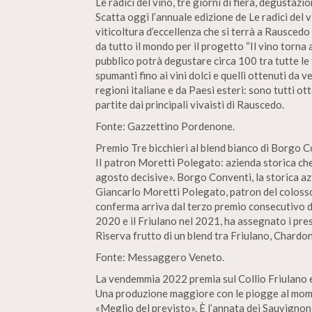
Le radici del vino, tre giorni di fiera, degustazi
Scatta oggi l’annuale edizione de Le radici del vi
viticoltura d’eccellenza che si terrà a Rauscedo
da tutto il mondo per il progetto “Il vino torna al
pubblico potrà degustare circa 100 tra tutte le t
spumanti fino ai vini dolci e quelli ottenuti da
regioni italiane e da Paesi esteri: sono tutti ot
partite dai principali vivaisti di Rauscedo.
Fonte: Gazzettino Pordenone.
Premio Tre bicchieri al blend bianco di Borgo C
II patron Moretti Polegato: azienda storica ch
agosto decisive». Borgo Conventi, la storica az
Giancarlo Moretti Polegato, patron del colosso 
conferma arriva dal terzo premio consecutivo 
2020 e il Friulano nel 2021, ha assegnato i pres
Riserva frutto di un blend tra Friulano, Chardo
Fonte: Messaggero Veneto.
La vendemmia 2022 premia sul Collio Friulano 
Una produzione maggiore con le piogge al momen
«Meglio del previsto». È l’annata dei Sauvignon 