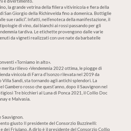
oni e divertimento.
no, la grande vetrina della filiera vitivinicola e fiera della
 di San Giorgio della Richinvelda fino a domenica. Bottiglie
le sue radici”. Infatti, nell’enoteca della manifestazione, il
ipologie di vino, dai bianchi ai rossi passando per gli
 vendemmia tardiva. Le etichette provengono dalle varie
tenuti da vigneti realizzati con uve nate da barbatelle
onventi «Torniamo in alto».
e merita rilievo «Vendemmia 2022 ottima, le piogge di
ienda vinicola di Farra d’Isonzo rilevata nel 2019 da
Villa Sandi, sta tornando agli antichi splendori. La
del Gambero rosso che quest’anno, dopo il Sauvignon nel
tigiosi Tre bicchieri al Luna di Ponca 2021, il Collio Doc
nnay e Malvasia.
e Sauvignon.
to giusto II presidente del Consorzio Buzzinelli:
e dei Friulano. A dirlo è il presidente del Consorzio Collio