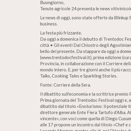
Buongiorno,
Tenute agricole 24 presenta le news vitivinicol
Le news di oggi, sono state offerte da Blinkup S
business.
La festa più frizzante.
Da oggi a domenica il debutto di Trentodoc Festi
città • Gli eventi Dal Chiostro degli Agostinian
bello del presente. Da stappare da oggi a dome
(www.trentodocfestival.it), prima edizione (cur
Provincia, in collaborazione con il Corriere de
mondo intero. E, per tre giorni anche il più rac
Talks, Cooking Tales e Sparkling Stories.
Fonte: Corriere della Sera.
Il dibattito sull’economia e la scrittrice premio 
Prima giornata del Trentodoc Festival oggi e, 
dibattito dal titolo «Enoturismo: il potenziale 
direttore generale Ente Fiera Tartufo d’Alba. Al
vincente», con voci come quella di Diego Cusum
alle 17 propone un incontro dal titolo «Chef e c
Locanda Margon, mentre alle i6, nel Chiostro de