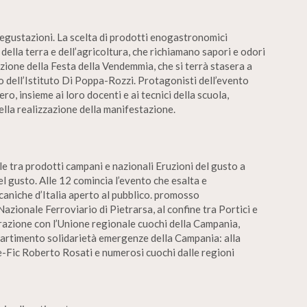
degustazioni. La scelta di prodotti enogastronomici
 della terra e dell’agricoltura, che richiamano sapori e odori
dizione della Festa della Vendemmia, che si terrà stasera a
io dell’Istituto Di Poppa-Rozzi. Protagonisti dell’evento
ro, insieme ai loro docenti e ai tecnici della scuola,
lla realizzazione della manifestazione.
e tra prodotti campani e nazionali Eruzioni del gusto a
el gusto. Alle 12 comincia l’evento che esalta e
caniche d’Italia aperto al pubblico. promosso
azionale Ferroviario di Pietrarsa, al confine tra Portici e
azione con l’Unione regionale cuochi della Campania,
ipartimento solidarietà emergenze della Campania: alla
e-Fic Roberto Rosati e numerosi cuochi dalle regioni