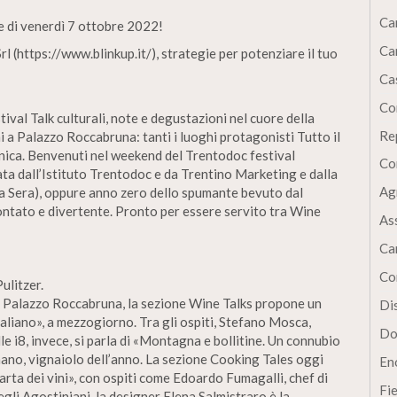
Ca
e di venerdì 7 ottobre 2022!
Ca
rl (https://www.blinkup.it/), strategie per potenziare il tuo
Cas
Co
val Talk culturali, note e degustazioni nel cuore della
Re
i a Palazzo Roccabruna: tanti i luoghi protagonisti Tutto il
nica. Benvenuti nel weekend del Trentodoc festival
Co
ata dall’Istituto Trentodoc e da Trentino Marketing e dalla
Ag
lla Sera), oppure anno zero dello spumante bevuto dal
contato e divertente. Pronto per essere servito tra Wine
As
Ca
Co
Pulitzer.
a Palazzo Roccabruna, la sezione Wine Talks propone un
Dis
italiano», a mezzogiorno. Tra gli ospiti, Stefano Mosca,
Do
le i8, invece, si parla di «Montagna e bollitine. Un connubio
ano, vignaiolo dell’anno. La sezione Cooking Tales oggi
En
arta dei vini», con ospiti come Edoardo Fumagalli, chef di
Fi
gli Agostiniani, la designer Elena Salmistraro è la