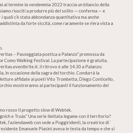
mai al termine la vendemmia 2022 traccia un bilancio della
siamo riusciti a produrre più del solito — conferma — e
r i quali c’è stata abbondanza quantitativa ma anche
addistinta da forte siccità, come raramente se n’era vista a
o.
o veritas – Passeggiata poetica a Palanzo” promossa da
ke Como Walking Festival. La partecipazione è gratuita,
eritas.eventbrite.it. Il ritrovo è alle 14.30 a Palanzo;
a, in occasione della sagra del torchio. Condurrà la
 letture affidate ai poeti Vito Trombetta, Diego Conticello,
Torchio mostreranno ai partecipanti il funzionamento del
vino rosso Il progetto slow di Webtek.
nìch e Truàs” Una serie limitata legame con il territorio?
ek, l’aziendaweb con sede a Poggiridenti, la creatrice di `
presidente Emanuele Piasini aveva in testa da tempo e che si