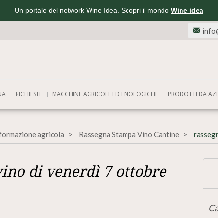
Un portale del network Wine Idea. Scopri il mondo
Wine idea
info
UA
RICHIESTE
MACCHINE AGRICOLE ED ENOLOGICHE
PRODOTTI DA AZI
nformazione agricola
Rassegna Stampa Vino Cantine
rassegn
ino di venerdì 7 ottobre
Ca