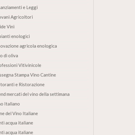
nanziamenti e Leggi
ovani Agricoltori
ide Vini
pianti enologici
novazione agricola enologica
o di oliva
fessioni Vitivinicole
ssegna Stampa Vino Cantine
storanti e Ristorazione
end mercati del vino della settimana
no Italiano
ne del Vino Italiane
ti acqua italiane
ti acqua italiane