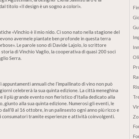
al titolo «Il design è un sogno a colori».
Fi
Gi
Gu
tiche «Vinchio è il mio nido. Ci sono nato nella stagione del
Im
devono avermele piantate ben profonde in questa terra
morbose». Le parole sono di Davide Lajolo, lo scrittore
In
 storia di Vinchio Vaglio, la cooperativa di quasi 200 soci
Oli
aglio Serra.
Pro
Ra
i appuntamenti annuali che l’impallinato di vino non può
Ri
iorni celebrerà la sua quinta edizione. La città meneghina
il più grande evento non fieristico d’Italia dedicato alla
Tr
, giunto alla sua quinta edizione. Numerosi gli eventi, le
Vi
 dall’8 al 16 ottobre, in un palinsesto ogni anno più ricco e
 consumatori tramite esperienze e attività coinvolgenti.
Zo
Fon
Fon