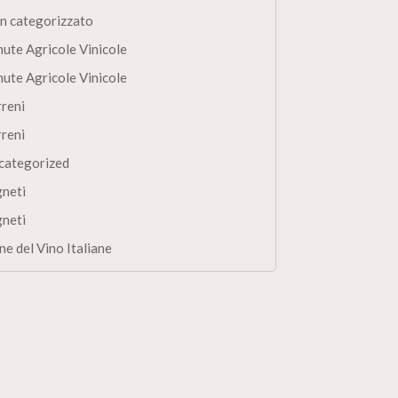
n categorizzato
nute Agricole Vinicole
nute Agricole Vinicole
rreni
rreni
categorized
gneti
gneti
ne del Vino Italiane