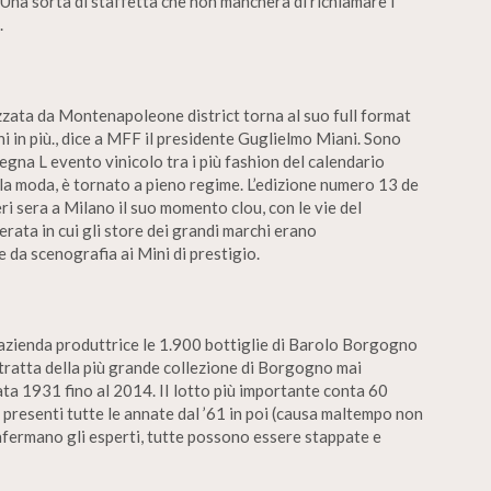
Una sorta di staffetta che non mancherà di richiamare i
.
zzata da Montenapoleone district torna al suo full format
i in più., dice a MFF il presidente Guglielmo Miani. Sono
egna L evento vinicolo tra i più fashion del calendario
la moda, è tornato a pieno regime. L’edizione numero 13 de
 sera a Milano il suo momento clou, con le vie del
erata in cui gli store dei grandi marchi erano
e da scenografia ai Mini di prestigio.
’azienda produttrice le 1.900 bottiglie di Barolo Borgogno
 tratta della più grande collezione di Borgogno mai
ata 1931 fino al 2014. II lotto più importante conta 60
o presenti tutte le annate dal ’61 in poi (causa maltempo non
fermano gli esperti, tutte possono essere stappate e