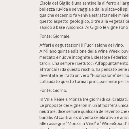
L’isola del Giglio è una sentinella di ferro al l
bellezza ruvida e selvaggia e dalle piacevoli sp
qualche decennio fa veniva estratta nelle minier
questo aspetto geologico, oltre alla vegetazion
sapido a base Ansonica. Al Giglio le vigne sono po
Fonte: Giornale.
Affari e degustazioni Il Fuorisalone del vino.
A Milano quinta edizione della Wine Week: buyer
mercato e nuove incognite L’ideatore Federico
tardi«. L’ha sempre ripetuto: «All’appuntamento c
affrancarsi da questo rischio, ha pensato bene
diventata nei fatti un vero “Fuorisalone” del mo
collaudato questo format principalmente per la 
Fonte: Giorno.
In Villa Reale a Monza tre giorni di calici alzati.
Le proposte dei vigneron in un’atmosfera unica 
neutrale: dice sempre qualcosa dell’evento che o
banale. Al contrario: diventa celebrativo e aris
alle rassegne “Monza in Vino” e “WineeSound” 