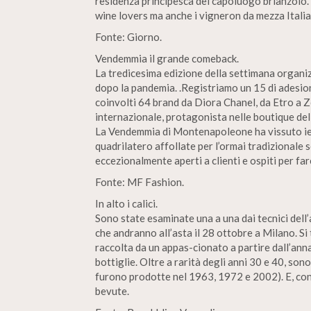
residenza principesca del capoluogo brianzolo. 
wine lovers ma anche i vigneron da mezza Italia
Fonte: Giorno.
Vendemmia il grande comeback.
La tredicesima edizione della settimana organi
dopo la pandemia. .Registriamo un 15 di adesion
coinvolti 64 brand da Diora Chanel, da Etro a Z
internazionale, protagonista nelle boutique del
La Vendemmia di Montenapoleone ha vissuto ieri
quadrilatero affollate per l’ormai tradizionale s
eccezionalmente aperti a clienti e ospiti per far
Fonte: MF Fashion.
In alto i calici.
Sono state esaminate una a una dai tecnici dell
che andranno all’asta il 28 ottobre a Milano. Si
raccolta da un appas-cionato a partire dall’ann
bottiglie. Oltre a rarità degli anni 30 e 40, son
furono prodotte nel 1963, 1972 e 2002). E, con
bevute.