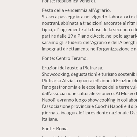
Fonte: Repubblica Venerdi.
Festa della vendemmia all’Agrario.
Stasera passeggiata nel vigneto, laboratori e 
nostrani, abbinata a tradizioni ancorate ai ritmi
tipici, è l’ingrediente alla base della seconda e
partire dalle 19 a Piano d’Accio, nel polo agrar
saranno gli studenti dell’Agrario e dell’Alberghie
impegnati direttamente nell’organizzazione e ne
Fonte: Centro Teramo.
Eruzioni del gusto a Pietrarsa.
Showcooking, degustazioni e turismo sostenibil
Pietrarsa Al via la quarta edizione di Eruzioni d
l’enogastronomia e le eccellenze delle terre vul
dall’associazione culturale Gronero. Al Museo N
Napoli, avranno luogo show cooking in collabor
l’associazione provinciale Cuochi Napoli e il d
giornata inaugurale il presidente nazionale Ds
italiane.
Fonte: Roma.