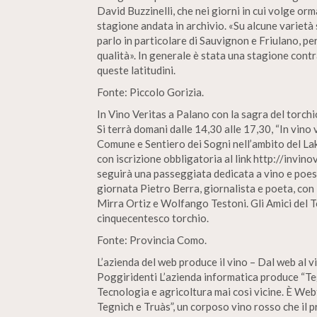
David Buzzinelli, che nei giorni in cui volge or
stagione andata in archivio. «Su alcune varietà 
parlo in particolare di Sauvignon e Friulano, pe
qualità». In generale è stata una stagione contr
queste latitudini.
Fonte: Piccolo Gorizia.
In Vino Veritas a Palano con la sagra del torchi
Si terrà domani dalle 14,30 alle 17,30, “In vin
Comune e Sentiero dei Sogni nell’ambito del La
con iscrizione obbligatoria al link http://invinov
seguirà una passeggiata dedicata a vino e poesi
giornata Pietro Berra, giornalista e poeta, con
Mirra Ortiz e Wolfango Testoni. Gli Amici del 
cinquecentesco torchio.
Fonte: Provincia Como.
L’azienda del web produce il vino – Dal web al 
Poggiridenti L’azienda informatica produce “Teg
Tecnologia e agricoltura mai così vicine. È Webt
Tegnìch e Truàs”, un corposo vino rosso che il 