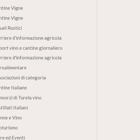
ntine Vigne
ntine Vigne
ali Rustici
rriere d’informazione agricola
port vino e cantine giornaliero
rriere d'informazione agricola
roalimentare
sociazioni di categoria
ntine Italiane
nsorzi di Turela vino
tillati Italiani
nne e Vino
oturismo
ere ed Eventi