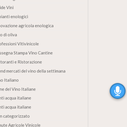
ide Vini
pianti enologici
novazione agricola enologica
o di oliva
fessioni Vitivinicole
ssegna Stampa Vino Cantine
storanti e Ristorazione
end mercati del vino della settimana
no Italiano
ne del Vino Italiane
ti acqua italiane
ti acqua italiane
n categorizzato
nute Agricole Vinicole