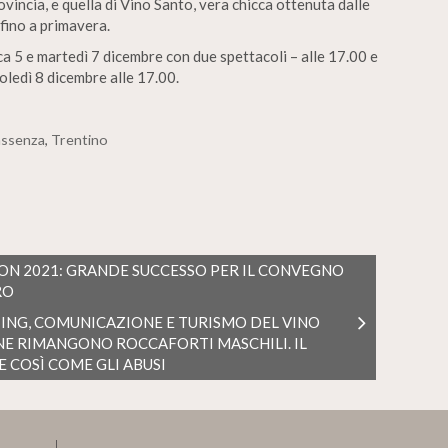
vincia, e quella di Vino Santo, vera chicca ottenuta dalle
 fino a primavera.
 5 e martedì 7 dicembre con due spettacoli – alle 17.00 e
oledì 8 dicembre alle 17.00.
assenza
,
Trentino
TION 2021: GRANDE SUCCESSO PER IL CONVEGNO
RO
TING, COMUNICAZIONE E TURISMO DEL VINO
INE RIMANGONO ROCCAFORTI MASCHILI. IL
E COSÌ COME GLI ABUSI