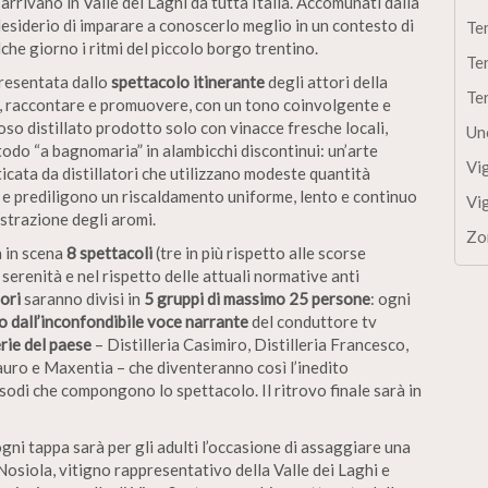
 arrivano in Valle dei Laghi da tutta Italia. Accomunati dalla
desiderio di imparare a conoscerlo meglio in un contesto di
Te
he giorno i ritmi del piccolo borgo trentino.
Te
presentata dallo
spettacolo itinerante
degli attori della
Te
e, raccontare e promuovere, con un tono coinvolgente e
ioso distillato prodotto solo con vinacce fresche locali,
Un
todo “a bagnomaria” in alambicchi discontinui: un’arte
Vi
cata da distillatori che utilizzano modeste quantità
 e prediligono un riscaldamento uniforme, lento e continuo
Vi
estrazione degli aromi.
Zo
à in scena
8 spettacoli
(tre in più rispetto alle scorse
n serenità e nel rispetto delle attuali normative anti
ori
saranno divisi in
5 gruppi di massimo 25 persone
: ogni
o dall’inconfondibile voce narrante
del conduttore tv
erie del paese
– Distilleria Casimiro, Distilleria Francesco,
Mauro e Maxentia – che diventeranno così l’inedito
sodi che compongono lo spettacolo. Il ritrovo finale sarà in
ni tappa sarà per gli adulti l’occasione di assaggiare una
Nosiola, vitigno rappresentativo della Valle dei Laghi e