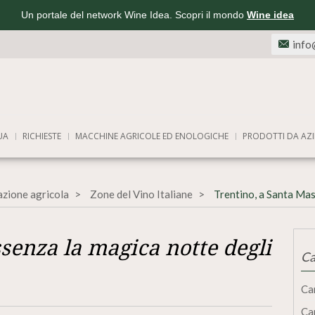
Un portale del network Wine Idea. Scopri il mondo
Wine idea
info
UA
RICHIESTE
MACCHINE AGRICOLE ED ENOLOGICHE
PRODOTTI DA AZI
azione agricola
Zone del Vino Italiane
Trentino, a Santa Mas
senza la magica notte degli
Ca
Ca
Ca