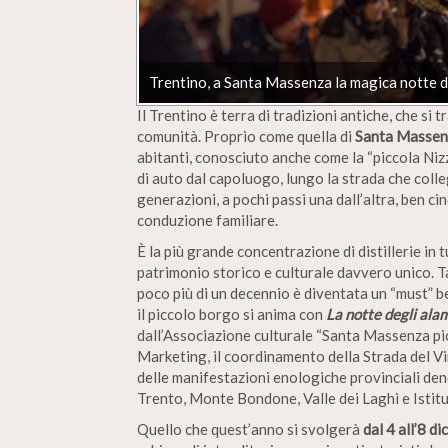
Trentino, a Santa Massenza la magica notte d
Il Trentino è terra di tradizioni antiche, che s
comunità. Proprio come quella di
Santa Massenz
abitanti, conosciuto anche come la “piccola Niz
di auto dal capoluogo, lungo la strada che colle
generazioni, a pochi passi una dall’altra, ben cin
conduzione familiare.
È la più grande concentrazione di distillerie in 
patrimonio storico e culturale davvero unico. T
poco più di un decennio è diventata un “must” ben
il piccolo borgo si anima con
La notte degli ala
dall’Associazione culturale “Santa Massenza pic
Marketing, il coordinamento della Strada del Vi
delle manifestazioni enologiche provinciali d
Trento, Monte Bondone, Valle dei Laghi e Istit
Quello che quest’anno si svolgerà
dal 4 all’8 d