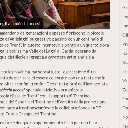
Gu
Im
egli alambicchi accesi
In
i tramandano da generazioni e spesso fioriscono in piccole
Oli
a di Vallelaghi
, suggestivo paesino con un centinaio di
Pro
za de Trent”. In questo incantevole borgo a un quarto d’ora
ga la bellissima Valle dei Laghi al Garda, operano da
Ra
que distillerie di grappa a carattere artigianale e a
Ri
Tr
tutta la provincia, ma soprattutto l’espressione di un
anto da meritare di essere celebrato con una festa che in
Vi
 oltre i confini trentini. E così, nei giorni dell’Immacolata
Zo
mbicchi accesi
, speciale iniziativa organizzata
cola Nizza de Trent” con il supporto di Trentino
Fon
no e dei Sapori del Trentino nell’ambito della promozione
Fon
enominate
#trentinowinefest
e la collaborazione di APT
uto Tutela Grappa del Trentino.
No
icembre
è dunque un appuntamento fisso per una fitta
Te