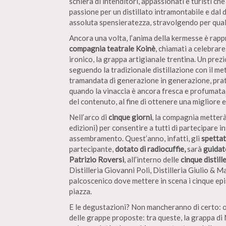
schiera di intenditori, appassionati e turisti che
passione per un distillato intramontabile e dal 
assoluta spensieratezza, stravolgendo per qualc
Ancora una volta, l’anima della kermesse è rap
compagnia teatrale Koinè
, chiamati a celebrar
ironico, la grappa artigianale trentina. Un prez
seguendo la tradizionale distillazione con il me
tramandata di generazione in generazione, prati
quando la vinaccia è ancora fresca e profumata
del contenuto, al fine di ottenere una migliore 
Nell’arco di
cinque giorni
, la compagnia metter
edizioni) per consentire a tutti di partecipare i
assembramento. Quest’anno, infatti, gli
spettat
partecipante,
dotato di radiocuffie,
sarà
guidat
Patrizio Roversi
, all’interno delle
cinque distill
Distilleria Giovanni Poli, Distilleria Giulio & 
palcoscenico dove mettere in scena i cinque epi
piazza.
E le degustazioni? Non mancheranno di certo: og
delle grappe proposte: tra queste, la grappa di 