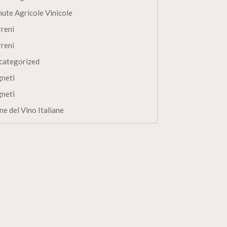
nute Agricole Vinicole
rreni
rreni
categorized
gneti
gneti
ne del Vino Italiane