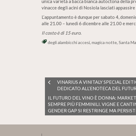
unica varietà a bacca bianca autoctona della pro
vinacce degli acini di Nosiola lasciati appassire
L’appuntamento è dunque per sabato 4, domenica
alle 21.00 – lunedì 6 dicembre alle 21.00 e merc
Il costo è di 15 euro
.
degli alambicchi accesi
,
magica notte
,
Santa M
VINARIUS A VINITALY SPECIAL EDI
DEDICATO ALL’ENOTECA DEL FUTU
IL FUTURO DEL VINO È DONNA: MARKE
SEMPRE PIÙ FEMMINILI. VIGNE E CANT
GENDER GAP SI RESTRINGE MA PERSIST