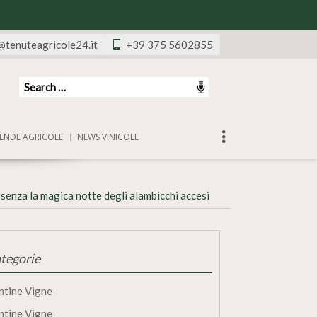
@tenuteagricole24.it
+39 375 5602855
ENDE AGRICOLE
NEWS VINICOLE
senza la magica notte degli alambicchi accesi
tegorie
ntine Vigne
ntine Vigne