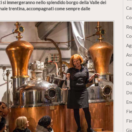
i si immergeranno nello splendido borgo della Valle dei
Cas
anale trentina, accompagnati come sempre dalle
Co
Re
Co
Ag
As
Ca
Co
Dis
Do
En
Fi
Fi
Gi