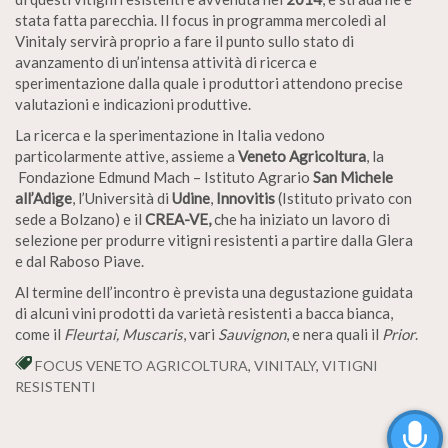
stata fatta parecchia. Il focus in programma mercoledì al
Vinitaly servirà proprio a fare il punto sullo stato di
avanzamento di un’intensa attività di ricerca e
sperimentazione dalla quale i produttori attendono precise
valutazioni e indicazioni produttive.
La ricerca e la sperimentazione in Italia vedono
particolarmente attive, assieme a
Veneto Agricoltura
, la
Fondazione Edmund Mach – Istituto Agrario
San Michele
all’Adige
, l’Università di
Udine
,
Innovitis
(Istituto privato con
sede a Bolzano) e il
CREA-VE,
che ha iniziato un lavoro di
selezione per produrre vitigni resistenti a partire dalla Glera
e dal Raboso Piave.
Al termine dell’incontro è prevista una degustazione guidata
di alcuni vini prodotti da varietà resistenti a bacca bianca,
come il
Fleurtai, Muscaris
, vari
Sauvignon
, e nera quali il
Prior
.
FOCUS VENETO AGRICOLTURA
,
VINITALY
,
VITIGNI
RESISTENTI