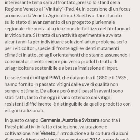
interessante tema sarà affrontato, presso lo stand della
Regione Veneto al “Vinitaly” (Pad. 4), in occasione di un focus
promosso da Veneto Agricoltura. Obiettivo: fare il punto
sullo stato di avanzamento di un progetto pluriennale
regionale che punta alla riduzione dell’utilizzo dei fitofarmaci
in viticoltura. Si tratta di un’attività sperimentale avviata
alcuni anni fa per individuare soluzioni ad un problema serio
per i viticoltori, specie di fronte agli evidenti mutamenti
climatici in atto, ed agli orientamenti che stanno assumendo i
consumatori rivolti sempre più verso prodotti frutto di
un’agricoltura sostenibile e a bassa immissione di input.
Le selezioni di
vitigni PIWI
, che datano tra il 1880 e il 1935,
hanno fornito in passato vitigni dalle uve di qualità non
sempre ottimale. Da allora però molti passi in avanti sono
stati fatti, tanto che oggi il vino ottenuto dai vitigni
resistenti difficilmente è distinguibile da quello prodotto con
vitigni tradizionali.
In questo campo,
Germania, Austria e Svizzera
sono tra i
Paesi più attivi in fatto di selezione, valutazione e
coltivazione. Nel
Veneto,
l’introduzione alla coltura di alcuni
di questi vitigni resistenti è avvenuta nel
2014
, e strada ne è