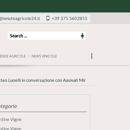
@tenuteagricole24.it
+39 375 5602855
ENDE AGRICOLE
NEWS VINICOLE
teo Lunelli in conversazione con Aasmah Mir
tegorie
ntine Vigne
ntine Vigne