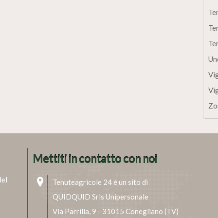
Te
Te
Te
Un
Vi
Vi
Zo
Mettiti in contatto con noi
del
Tenuteagricole 24 è un sito di
QUIDQUID Srls Unipersonale
Via Parrilla, 9 - 31015 Conegliano (TV)