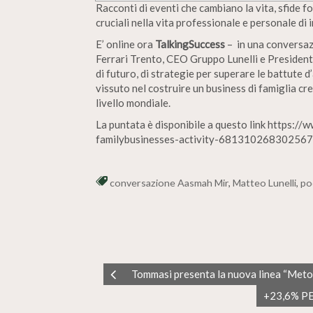
Racconti di eventi che cambiano la vita, sfide f
cruciali nella vita professionale e personale di 
E’ online ora
TalkingSuccess
– in una conversa
Ferrari Trento, CEO Gruppo Lunelli e Presiden
di futuro, di strategie per superare le battute d
vissuto nel costruire un business di famiglia c
livello mondiale.
La puntata è disponibile a questo link https:/
familybusinesses-activity-68131026830256
conversazione Aasmah Mir
,
Matteo Lunelli
,
po
Tommasi presenta la nuova linea “Metod
+23,6% P