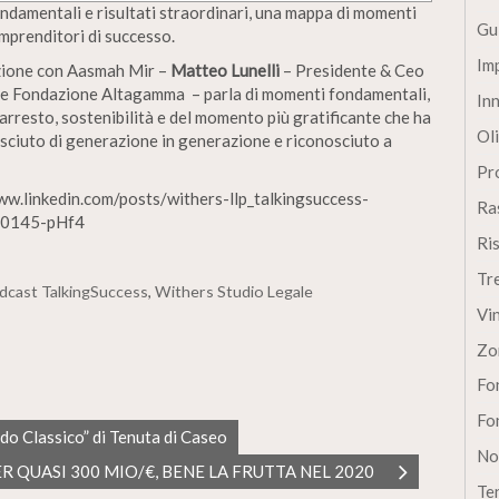
ondamentali e risultati straordinari, una mappa di momenti
Gu
imprenditori di successo.
Im
zione con Aasmah Mir –
Matteo Lunelli
– Presidente & Ceo
te Fondazione Altagamma – parla di momenti fondamentali,
In
’arresto, sostenibilità e del momento più gratificante che ha
Oli
resciuto di generazione in generazione e riconosciuto a
Pro
/www.linkedin.com/posts/withers-llp_talkingsuccess-
Ra
70145-pHf4
Ri
Tr
dcast TalkingSuccess
,
Withers Studio Legale
Vi
Zo
Fon
Fon
o Classico” di Tenuta di Caseo
No
ER QUASI 300 MIO/€, BENE LA FRUTTA NEL 2020
Te