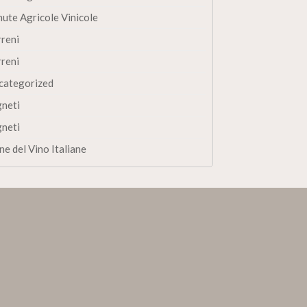
nute Agricole Vinicole
rreni
rreni
categorized
gneti
gneti
ne del Vino Italiane