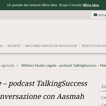
Un portale del network Wine Idea. Scopri il mondo
Wine idea
info
UA
RICHIESTE
MACCHINE AGRICOLE ED ENOLOGICHE
PRODOTTI DA AZI
 agricola
Withers Studio Legale – podcast TalkingSuccess – Mat
 – podcast TalkingSuccess
Ca
conversazione con Aasmah
Ca
Ca