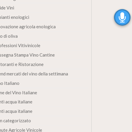
ide Vini
pianti enologici
novazione agricola enologica
o di oliva
fessioni Vitivinicole
ssegna Stampa Vino Cantine
storanti e Ristorazione
end mercati del vino della settimana
no Italiano
ne del Vino Italiane
ti acqua italiane
ti acqua italiane
n categorizzato
nute Agricole Vinicole