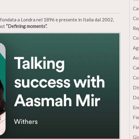
Cas
Co
, fondata a Londra nel 1896 e presente in Italia dal 2002,
ast
“Defining moments”.
Re
Co
Ag
As
Ca
Co
Dis
Do
En
Fi
Fi
Gi