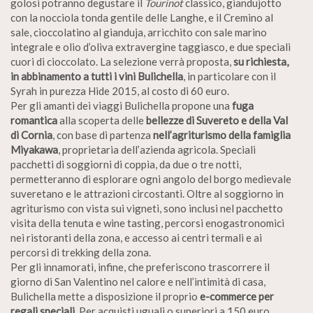
golosi potranno degustare il
Tourinot
classico, giandujotto
con la nocciola tonda gentile delle Langhe, e il Cremino al
sale, cioccolatino al gianduja, arricchito con sale marino
integrale e olio d’oliva extravergine taggiasco, e due speciali
cuori di cioccolato. La selezione verrà proposta,
su richiesta,
in abbinamento a tutti i vini Bulichella
, in particolare con il
Syrah in purezza Hide 2015, al costo di 60 euro.
Per gli amanti dei viaggi Bulichella propone una
fuga
romantica
alla scoperta delle
bellezze di Suvereto e della Val
di Cornia
, con base di partenza
nell’agriturismo della famiglia
Miyakawa
, proprietaria dell’azienda agricola. Speciali
pacchetti di soggiorni di coppia, da due o tre notti,
permetteranno di esplorare ogni angolo del borgo medievale
suveretano e le attrazioni circostanti. Oltre al soggiorno in
agriturismo con vista sui vigneti, sono inclusi nel pacchetto
visita della tenuta e wine tasting, percorsi enogastronomici
nei ristoranti della zona, e accesso ai centri termali e ai
percorsi di trekking della zona.
Per gli innamorati, infine, che preferiscono trascorrere il
giorno di San Valentino nel calore e nell’intimità di casa,
Bulichella mette a disposizione il proprio
e-commerce per
regali speciali
. Per acquisti uguali o superiori a 150 euro