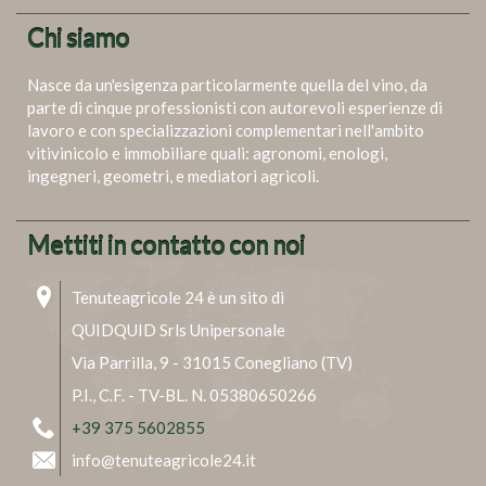
Chi siamo
Nasce da un'esigenza particolarmente quella del vino, da
parte di cinque professionisti con autorevoli esperienze di
lavoro e con specializzazioni complementari nell'ambito
vitivinicolo e immobiliare quali: agronomi, enologi,
ingegneri, geometri, e mediatori agricoli.
Mettiti in contatto con noi
Tenuteagricole 24 è un sito di
QUIDQUID Srls Unipersonale
Via Parrilla, 9 - 31015 Conegliano (TV)
P.I., C.F. - TV-BL. N. 05380650266
+39 375 5602855
info@tenuteagricole24.it