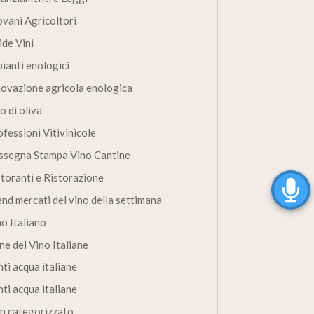
ovani Agricoltori
ide Vini
pianti enologici
novazione agricola enologica
o di oliva
fessioni Vitivinicole
ssegna Stampa Vino Cantine
storanti e Ristorazione
end mercati del vino della settimana
no Italiano
ne del Vino Italiane
ti acqua italiane
ti acqua italiane
n categorizzato