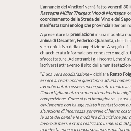
L’
annuncio dei vincitori
verrà fatto
venerdì 30 l
Rassegna Müller Thurgau: Vino di Montagna
, 
coordinamento della
Strada del Vino e dei Sapo
manifestazioni enologiche provinciali
denomin
A presentare la
premiazione
in una modalità nuo
anima di Decanter, Federico Quaranta
, che sti
vero obiettivo della competizione. A seguire, il
chiacchierata informale per conoscere meglio, t
sfaccettature. Ad entrambi gli incontri, che si
iscriversi attraverso il sito della manifestazion
“
È una vera soddisfazione
– dichiara
Renzo Folg
essere arrivati anche quest’anno ad una numerica
avrebbe potuto essere anche più alta: molte azien
l’imbottigliamento o stanno attendendo la migli
competizione. Come si può immaginare
– prose
ovviamente non ha agevolato il contatto con nuove
situazione di incertezza generale ci hanno costr
le date del panel e le modalità di iscrizione per
lavoro di mesi, è stato realizzato in meno di 30 g
manifestazione e il concorso siano ormai fortem