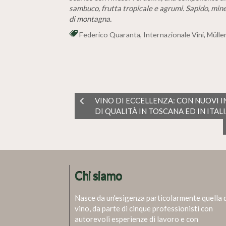
sambuco, frutta tropicale e agrumi. Sapido, miner
di montagna.
Federico Quaranta
,
Internazionale Vini
,
Mülle
VINO DI ECCELLENZA: CON NUOVI 
DI QUALITÀ IN TOSCANA ED IN ITALI
Chi siamo
Nasce da un'esigenza particolarmente quella 
vino, da parte di cinque professionisti con
autorevoli esperienze di lavoro e con