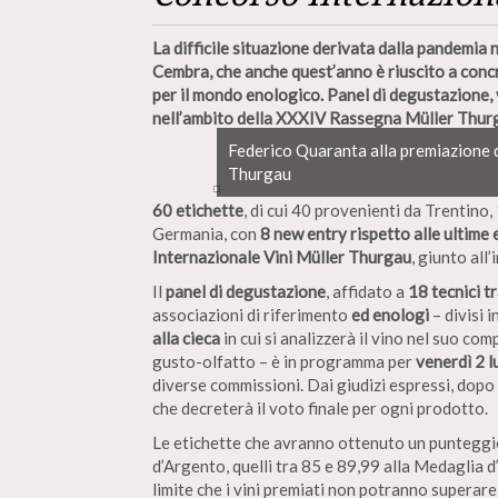
La difficile situazione derivata dalla pandemia
Cembra, che anche quest’anno è riuscito a con
per il mondo enologico. Panel di degustazione, v
nell’ambito della XXXIV Rassegna Müller Thur
Federico Quaranta alla premiazione 
Thurgau
60 etichette
, di cui 40 provenienti da Trentino, 
Germania, con
8 new entry rispetto alle ultime 
Internazionale Vini Müller Thurgau
, giunto al
Il
panel di degustazione
, affidato a
18 tecnici t
associazioni di riferimento
ed enologi
– divisi 
alla cieca
in cui si analizzerà il vino nel suo co
gusto-olfatto – è in programma per
venerdì 2 l
diverse commissioni. Dai giudizi espressi, dopo av
che decreterà il voto finale per ogni prodotto.
Le etichette che avranno ottenuto un punteggi
d’Argento, quelli tra 85 e 89,99 alla Medaglia d
limite che i vini premiati non potranno superare 