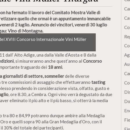
Ca
 non ha fermato il lavoro del Comitato Mostra Valle di
Cas
cretizzare quello che ormai è un appuntamento immancabile
enerdì 2 luglio. Annuncio dei vincitori, venerdì 30 luglio
Co
gau: Vino di Montagna.
Re
del XVIII Concorso Internazionale Vini Müller
Co
11 dall’ Alto Adige, una dalla Valle d’Aosta e 8 dalla
Ag
edizioni
, si misureranno anche quest’anno al
Concorso
As
l’importante traguardo dei
18 anni
.
Ca
ra giornalisti di settore, sommelier
delle diverse
in tre commissioni di assaggio che effettueranno
tasting
Co
mplesso prendendo in considerazione vista, olfatto, gusto e
Dis
uglio
, ore 8.30, a Cembra. Ogni vino verrà degustato da due
er eliminato il più alto e il più basso, si otterrà la media
Do
En
o tra 80 e 84,99 potranno dunque ambire alla Medaglia
Fi
’Oro e quelli sopra 90 alla Gran Medaglia d’Oro, con il
il 30% del totale dei partecipanti.
Fi