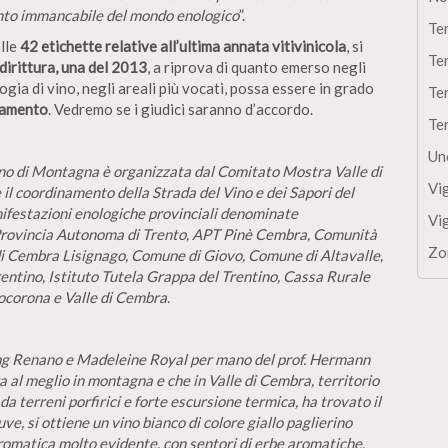
nto immancabile del mondo enologico
”.
Te
lle
42 etichette relative all’ultima annata vitivinicola
, si
Te
dirittura, una del 2013
, a riprova di quanto emerso negli
gia di vino, negli areali più vocati, possa essere in grado
Te
inamento
. Vedremo se i giudici saranno d’accordo.
Te
Un
no di Montagna è organizzata dal Comitato Mostra Valle di
Vi
il coordinamento della Strada del Vino e dei Sapori del
nifestazioni enologiche provinciali denominate
Vi
i Provincia Autonoma di Trento, APT Pinè Cembra, Comunità
Zo
di Cembra Lisignago, Comune di Giovo, Comune di Altavalle,
ntino, Istituto Tutela Grappa del Trentino, Cassa Rurale
ocorona e Valle di Cembra.
sling Renano e Madeleine Royal per mano del prof. Hermann
a al meglio in montagna e che in Valle di Cembra, territorio
a terreni porfirici e forte escursione termica, ha trovato il
uve, si ottiene un vino bianco di colore giallo paglierino
aromatica molto evidente, con sentori di erbe aromatiche,