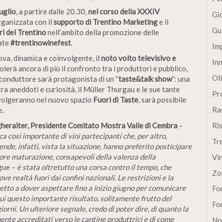
uglio
, a partire dalle 20.30,
nel corso della XXXIV
Gi
organizzata con il
supporto di Trentino Marketing
e il
Gu
ri del Trentino
nell’ambito della promozione delle
ate
#trentinowinefest
.
Im
va, dinamica e coinvolgente, il
noto volto televisivo e
In
molerà ancora di più il confronto tra i produttori e pubblico,
Oli
 conduttore sarà protagonista di un “
taste&talk show
”: una
ra aneddoti e curiosità, il Müller Thurgau e le sue tante
Pro
 svolgeranno nel nuovo spazio
Fuori di Taste
, sarà possibile
Ra
e.
heraiter, Presidente Comitato Mostra Valle di Cembra
–
Ri
 così importante di vini partecipanti che, per altro,
Tr
de, infatti, vista la situazione, hanno preferito posticipare
ore maturazione, consapevoli della valenza della
Vi
gue –
è stata oltretutto una corsa contro il tempo, che
Zo
 realtà fuori dai confini nazionali. Le restrizioni e la
etto a dover aspettare fino a inizio giugno per comunicare
Fon
 cui questo importante risultato, solitamente frutto del
Fon
iorni. Un ulteriore segnale, credo di poter dire, di quanto la
ente accreditati verso le cantine produttrici e di come
No