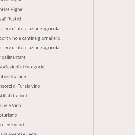
ntine Vigne
ali Rustici
rriere d’informazione agricola
port vino e cantine giornaliero
rriere d'informazione agricola
roalimentare
sociazioni di categoria
ntine Italiane
nsorzi di Turela vino
tillati Italiani
nne e Vino
oturismo
ere ed Eventi
nanziamenti e Leggi