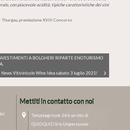
ale, con piacevole acidità: tipiche caratteristiche dei vini
r Thurgau
,
premiazione XVIII Concorso
INVESTIMENTI A BOLGHERI RIPARTE ENOTURISMO
A.
News Vitivinicole Wine Idea sabato 3 luglio 2021!
Mettiti in contatto con noi
del
Tenuteagricole 24 è un sito di
QUIDQUID Srls Unipersonale