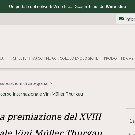
Un portale del network Wine Idea. Scopri il mondo
Wine idea
info
UA
RICHIESTE
MACCHINE AGRICOLE ED ENOLOGICHE
PRODOTTI DA AZI
ssociazioni di categoria
ncorso Internazionale Vini Müller Thurgau
a premiazione del XVIII
Ca
ale Vini Müller Thurgau
Ca