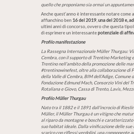
quello che proponiamo sia ormai un appuntame
Anche quest’anno è interessante notare come a
affianchino ben
16 del 2019
,
una del 2018 e, ad
ultimi anni di concorso, ovvero che questa tipolo
di esprimere un interessante
potenziale di aff
Profilo manifestazione
La Rassegna Internazionale Müller Thurgau: Vi
Cembra, con il supporto di Trentino Marketing e 
Trentino nell’ambito della promozione delle ma
#trentinowinefest, oltre alla collaborazione d
della Valle di Cembra, BIM dell’Adige, Comune 
Fondazione Edmund Mach, Consorzio Vini del Tre
Rotaliana e Giovo, Cassa di Trento, Lavis, Mezz
Profilo Müller Thurgau
Nato tra il 1882 e il 1891 dall’incrocio di Rie
Müller, il Müller Thurgau è un vitigno che matur
al riparo da montagne e boschi e caratterizzato d
suo habitat ideale. Dalla vinificazione delle sue 
scarico con riflessi verdolini, una componente 