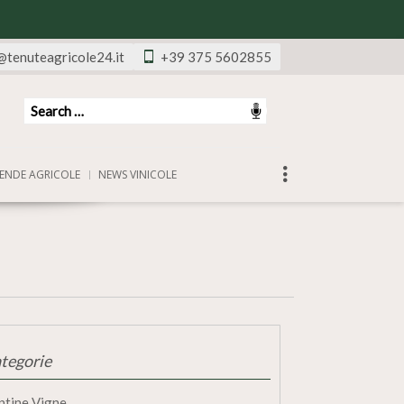
@tenuteagricole24.it
+39 375 5602855
ENDE AGRICOLE
NEWS VINICOLE
tegorie
ntine Vigne