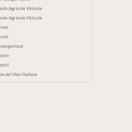
nute Agricole Vinicole
nute Agricole Vinicole
rreni
rreni
categorized
gneti
gneti
ne del Vino Italiane