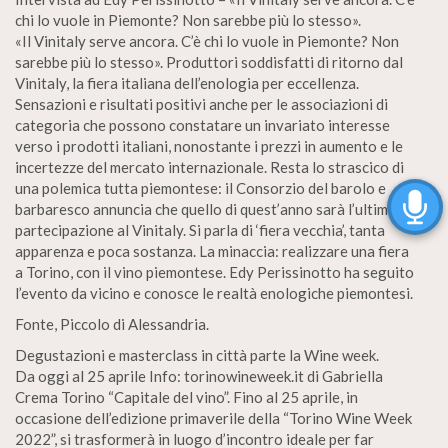
chi lo vuole in Piemonte? Non sarebbe più lo stesso».
«Il Vinitaly serve ancora. C’è chi lo vuole in Piemonte? Non
sarebbe più lo stesso». Produttori soddisfatti di ritorno dal
Vinitaly, la fiera italiana dell’enologia per eccellenza.
Sensazioni e risultati positivi anche per le associazioni di
categoria che possono constatare un invariato interesse
verso i prodotti italiani, nonostante i prezzi in aumento e le
incertezze del mercato internazionale. Resta lo strascico di
una polemica tutta piemontese: il Consorzio del barolo e
barbaresco annuncia che quello di quest’anno sarà l’ultima
partecipazione al Vinitaly. Si parla di ‘fiera vecchia’, tanta
apparenza e poca sostanza. La minaccia: realizzare una fiera
a Torino, con il vino piemontese. Edy Perissinotto ha seguito
l’evento da vicino e conosce le realtà enologiche piemontesi.
Fonte, Piccolo di Alessandria.
Degustazioni e masterclass in città parte la Wine week.
Da oggi al 25 aprile Info: torinowineweek.it di Gabriella
Crema Torino “Capitale del vino”. Fino al 25 aprile, in
occasione dell’edizione primaverile della “Torino Wine Week
2022”, si trasformerà in luogo d’incontro ideale per far