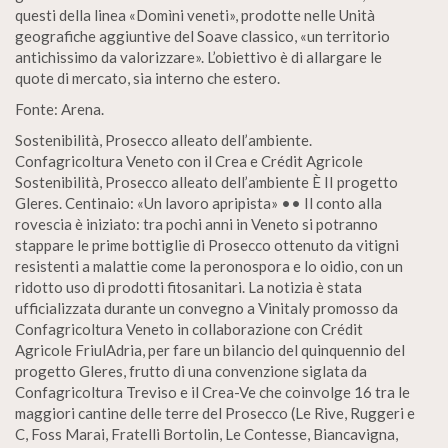
questi della linea «Domìni veneti», prodotte nelle Unità
geografiche aggiuntive del Soave classico, «un territorio
antichissimo da valorizzare». L’obiettivo è di allargare le
quote di mercato, sia interno che estero.
Fonte: Arena.
Sostenibilità, Prosecco alleato dell’ambiente.
Confagricoltura Veneto con il Crea e Crédit Agricole
Sostenibilità, Prosecco alleato dell’ambiente È II progetto
Gleres. Centinaio: «Un lavoro apripista» •• Il conto alla
rovescia è iniziato: tra pochi anni in Veneto si potranno
stappare le prime bottiglie di Prosecco ottenuto da vitigni
resistenti a malattie come la peronospora e lo oidio, con un
ridotto uso di prodotti fitosanitari. La notizia è stata
ufficializzata durante un convegno a Vinitaly promosso da
Confagricoltura Veneto in collaborazione con Crédit
Agricole FriulAdria, per fare un bilancio del quinquennio del
progetto Gleres, frutto di una convenzione siglata da
Confagricoltura Treviso e il Crea-Ve che coinvolge 16 tra le
maggiori cantine delle terre del Prosecco (Le Rive, Ruggeri e
C, Foss Marai, Fratelli Bortolin, Le Contesse, Biancavigna,