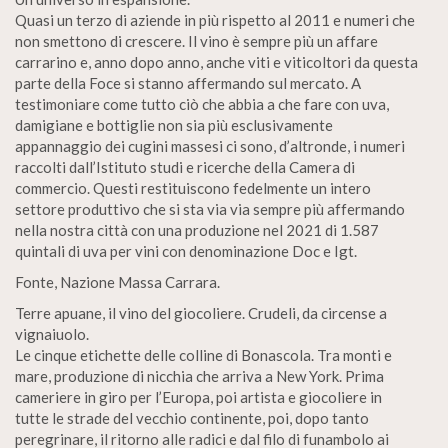
Quasi un terzo di aziende in più rispetto al 2011 e numeri che
non smettono di crescere. Il vino è sempre più un affare
carrarino e, anno dopo anno, anche viti e viticoltori da questa
parte della Foce si stanno affermando sul mercato. A
testimoniare come tutto ciò che abbia a che fare con uva,
damigiane e bottiglie non sia più esclusivamente
appannaggio dei cugini massesi ci sono, d’altronde, i numeri
raccolti dall’Istituto studi e ricerche della Camera di
commercio. Questi restituiscono fedelmente un intero
settore produttivo che si sta via via sempre più affermando
nella nostra città con una produzione nel 2021 di 1.587
quintali di uva per vini con denominazione Doc e Igt.
Fonte, Nazione Massa Carrara.
Terre apuane, il vino del giocoliere. Crudeli, da circense a
vignaiuolo.
Le cinque etichette delle colline di Bonascola. Tra monti e
mare, produzione di nicchia che arriva a New York. Prima
cameriere in giro per l’Europa, poi artista e giocoliere in
tutte le strade del vecchio continente, poi, dopo tanto
peregrinare, il ritorno alle radici e dal filo di funambolo ai