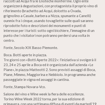
raccolti ad Acqui fra le Enoteche monferrine. Ogni ente
organizzerà degustazioni, con protagonista il proprio vino di
riferimento (brachetto ad Acqui, dolcetto a Ovada,
grignolino a Casale, barbera a Nizza, spumante a Canelli)
ounmix fra i cinque, usando tovagliette sulle quali saranno
riprodotte foto e descrizioni dei monumenti e punti di
interesse per i turisti: sotto ogni bicchiere, l’immagine di un
punto che i visitatori non potranno perdersi una volta in
centro.
Fonte, Secolo XIX Basso Piemonte.
Boca. Botti aperte in piazza.
Tre giorni con «Botti Aperte 2022»: l’iniziativa si svolgerà il
23, 24 e 25 aprile a Boca ed è organizzata dall’azienda «Le
Piane», in piazza Matteotti 2. Sono previsti assaggi di Boca,
Piane, Mimmo, Maggiorina e Nebbiolo. In programma anche
passeggiate in vigna ed assaggi in cantina.
Fonte, Stampa Novara-Vco.
Salone del vino e Wine week la fiera delle eccellenze.
Torino Wine Week 2022 torna, per la sua edizione di
primavera, con una settimana diffusa di eventi da martedi’19