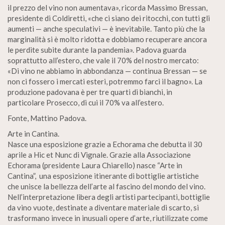
il prezzo del vino non aumentava», ricorda Massimo Bressan,
presidente di Coldiretti, «che ci siano dei ritocchi, con tutti gli
aumenti — anche speculativi — è inevitabile. Tanto più che la
marginalità si è molto ridotta e dobbiamo recuperare ancora
le perdite subite durante la pandemia». Padova guarda
soprattutto all’estero, che vale il 70% del nostro mercato:
«Di vino ne abbiamo in abbondanza — continua Bressan — se
non ci fossero i mercati esteri, potremmo farci il bagno». La
produzione padovana è per tre quarti di bianchi, in
particolare Prosecco, di cui il 70% va all’estero.
Fonte, Mattino Padova.
Arte in Cantina.
Nasce una esposizione grazie a Echorama che debutta il 30
aprile a Hic et Nunc di Vignale. Grazie alla Associazione
Echorama (presidente Laura Chiarello) nasce “Arte in
Cantina”, una esposizione itinerante di bottiglie artistiche
che unisce la bellezza dell’arte al fascino del mondo del vino.
Nell’interpretazione libera degli artisti partecipanti, bottiglie
da vino vuote, destinate a diventare materiale di scarto, si
trasformano invece in inusuali opere d’arte, riutilizzate come