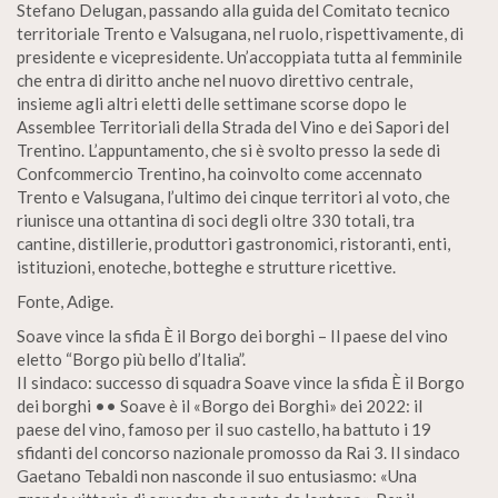
Stefano Delugan, passando alla guida del Comitato tecnico
territoriale Trento e Valsugana, nel ruolo, rispettivamente, di
presidente e vicepresidente. Un’accoppiata tutta al femminile
che entra di diritto anche nel nuovo direttivo centrale,
insieme agli altri eletti delle settimane scorse dopo le
Assemblee Territoriali della Strada del Vino e dei Sapori del
Trentino. L’appuntamento, che si è svolto presso la sede di
Confcommercio Trentino, ha coinvolto come accennato
Trento e Valsugana, l’ultimo dei cinque territori al voto, che
riunisce una ottantina di soci degli oltre 330 totali, tra
cantine, distillerie, produttori gastronomici, ristoranti, enti,
istituzioni, enoteche, botteghe e strutture ricettive.
Fonte, Adige.
Soave vince la sfida È il Borgo dei borghi – Il paese del vino
eletto “Borgo più bello d’Italia”.
II sindaco: successo di squadra Soave vince la sfida È il Borgo
dei borghi •• Soave è il «Borgo dei Borghi» dei 2022: il
paese del vino, famoso per il suo castello, ha battuto i 19
sfidanti del concorso nazionale promosso da Rai 3. Il sindaco
Gaetano Tebaldi non nasconde il suo entusiasmo: «Una