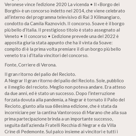
Veronese vince l’edizione 2020 La vicenda • Il «Borgo dei
Borghi» è un concorso indetto nel 2014, che viene celebrato
all’interno del programma televisivo di Rai 3 Kilimangiaro,
condotto da Camila Raznovich. II concorso. Soave è il borgo
più bello d’Italia. II prestigioso titolo è stato assegnato al
Veneto • II concorso • L’edizione prevede una del 2022 è
apposita giuria stata appunto che ha il vinta da Soave:
compito di è la prima volta premiare il di un borgo più bello
veneto tra i d’Italia vincitori del concorso.
Fonte, Corriere di Verona.
Il gran ritorno del palio del Recioto.
A Negrar Il gran ritorno del palio del Recioto. Sole, pubblico
e il meglio del recioto. Meglio non poteva andare. Era atteso
da due anni, ed è stato un successo. Dopo l’interruzione
forzata dovuta alla pandemia, a Negrar è tornato il Palio del
Recioto, giunto alla sua 68esima edizione, che è stata da
incorniciare per la cantina Vantorosso di Marano che alla sua
prima partecipazione brinda a un importante successo,
seguita dall’azienda Fratelli Recchia di Negrar e da Villa
Crine di Pedemonte. Sul palco insieme ai vincitori e tutti i