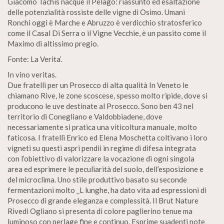
Giacomo Tachis nacque il Pelago: riassunto ed esaltazione
delle potenzialità rossiste delle vigne di Osimo. Umani
Ronchi oggi è Marche e Abruzzo è verdicchio stratosferico
come il Casal Di Serra o il Vigne Vecchie, è un passito come il
Maximo di altissimo pregio.
Fonte: La Verita’.
In vino veritas.
Due fratelli per un Prosecco di alta qualità In Veneto le
chiamano Rive, le zone scoscese, spesso molto ripide, dove si
producono le uve destinate al Prosecco. Sono ben 43 nel
territorio di Conegliano e Valdobbiadene, dove
necessariamente si pratica una viticoltura manuale, molto
faticosa. I fratelli Enrico ed Elena Moschetta coltivano i loro
vigneti su questi aspri pendii in regime di difesa integrata
con l’obiettivo di valorizzare la vocazione di ogni singola
area ed esprimere le peculiarità del suolo, dell’esposizione e
del microclima. Uno stile produttivo basato su seconde
fermentazioni molto _L lunghe, ha dato vita ad espressioni di
Prosecco di grande eleganza e complessità. Il Brut Nature
Rivedi Ogliano si presenta di colore paglierino tenue ma
luminoso con perlage fine e continuo. Esprime suadenti note