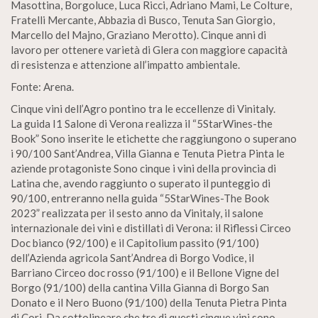
Masottina, Borgoluce, Luca Ricci, Adriano Mami, Le Colture,
Fratelli Mercante, Abbazia di Busco, Tenuta San Giorgio,
Marcello del Majno, Graziano Merotto). Cinque anni di
lavoro per ottenere varietà di Glera con maggiore capacità
di resistenza e attenzione all’impatto ambientale.
Fonte: Arena.
Cinque vini dell’Agro pontino tra le eccellenze di Vinitaly.
La guida I1 Salone di Verona realizza il “5StarWines-the
Book” Sono inserite le etichette che raggiungono o superano
i 90/100 Sant’Andrea, Villa Gianna e Tenuta Pietra Pinta le
aziende protagoniste Sono cinque i vini della provincia di
Latina che, avendo raggiunto o superato il punteggio di
90/100, entreranno nella guida “5StarWines-The Book
2023” realizzata per il sesto anno da Vinitaly, il salone
internazionale dei vini e distillati di Verona: il Riflessi Circeo
Doc bianco (92/100) e il Capitolium passito (91/100)
dell’Azienda agricola Sant’Andrea di Borgo Vodice, il
Barriano Circeo doc rosso (91/100) e il Bellone Vigne del
Borgo (91/100) della cantina Villa Gianna di Borgo San
Donato e il Nero Buono (91/100) della Tenuta Pietra Pinta
di Cori. Da sottolineare che tre di questi cinque vini sono