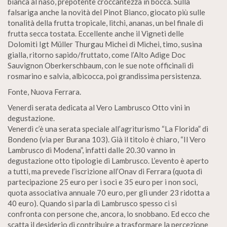
bianca al naso, prepotente croccantezza in bocca. Sulla
falsariga anche la novità del Pinot Bianco, giocato più sulle
tonalità della frutta tropicale, litchi, ananas, un bel finale di
frutta secca tostata. Eccellente anche il Vigneti delle
Dolomiti Igt Müller Thurgau Michei di Michei, timo, susina
gialla, ritorno sapido/fruttato, come l’Alto Adige Doc
Sauvignon Oberkerschbaum, con le sue note officinali di
rosmarino e salvia, albicocca, poi grandissima persistenza.
Fonte, Nuova Ferrara.
Venerdì serata dedicata al Vero Lambrusco Otto vini in
degustazione.
Venerdì c’è una serata speciale all’agriturismo “La Florida” di
Bondeno (via per Burana 103). Già il titolo è chiaro, “Il Vero
Lambrusco di Modena”, infatti dalle 20.30 vanno in
degustazione otto tipologie di Lambrusco. L’evento è aperto
a tutti, ma prevede l’iscrizione all’Onav di Ferrara (quota di
partecipazione 25 euro per i soci e 35 euro per i non soci,
quota associativa annuale 70 euro, per gli under 23 ridotta a
40 euro). Quando si parla di Lambrusco spesso ci si
confronta con persone che, ancora, lo snobbano. Ed ecco che
scatta il desiderio di contribuire a trasformare la percezione