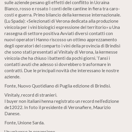
sulle aziende pesano gli effetti del conflitto in Ucraina
Bianco, rosso e rosato I conti delle cantine in fiera tra caro-
costi e guerra. Primo bilancio della kermesse internazionale.
(Lu Spada): «Selezionati di Verona dedicata alla produzione
vinicola per i vini biologici espressione del territorio» u Una
rassegna di settore positiva Avviati diversi contatti con
nuovi operatori Hanno riscosso un ottimo apprezzamento
degli operatori del comparto i vini della provincia di Brindisi
che sono stati presentati al Vinitaly di Verona, la kermesse
vinicola che ha chiuso i battenti da pochi giorni. ‘l’ansi i
contatti avuti che adesso si dovrebbero trasformare in
contratti. Due le principali novità che interessano le nostre
aziende.
Fonte, Nuovo Quotidiano di Puglia edizione di Brindisi.
Vinitaly, record di stranieri.
I buyer non italiani henna registrato un record nell’edizione
de12022. In foto il presidente di Veronafiere, Maurizio
Danese.
Fonte, Unione Sarda.
Un universo in espansione.