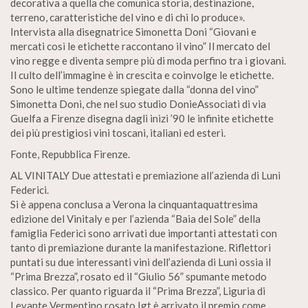
decorativa a quella che comunica storia, destinazione,
terreno, caratteristiche del vino e di chi lo produce».
Intervista alla disegnatrice Simonetta Doni “Giovani e
mercati così le etichette raccontano il vino” Il mercato del
vino regge e diventa sempre più di moda perfino tra i giovani.
Il culto dell’immagine è in crescita e coinvolge le etichette.
Sono le ultime tendenze spiegate dalla “donna del vino”
Simonetta Doni, che nel suo studio DonieAssociati di via
Guelfa a Firenze disegna dagli inizi ’90 le infinite etichette
dei più prestigiosi vini toscani, italiani ed esteri.
Fonte, Repubblica Firenze.
AL VINITALY Due attestati e premiazione all’azienda di Luni
Federici.
Si è appena conclusa a Verona la cinquantaquattresima
edizione del Vinitaly e per l’azienda “Baia del Sole” della
famiglia Federici sono arrivati due importanti attestati con
tanto di premiazione durante la manifestazione. Riflettori
puntati su due interessanti vini dell’azienda di Luni ossia il
“Prima Brezza”, rosato ed il “Giulio 56” spumante metodo
classico. Per quanto riguarda il “Prima Brezza”, Liguria di
Levante Vermentino rosato Igt è arrivato il premio come