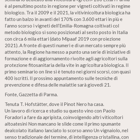
è al penultimo posto in regione per vigneti coltivati in regime
biologico. Tra il 2009 e il 2021, la vitivinicoltura biologica ha
fatto un balzo in avanti del 170% con 3.600 ettari in più e
l’anno scorso i vigneti dell’Emilia-Romagna coltivati col
metodo biologico si sono posizionati al sesto posto in Italia
con circa 6 mila ettari (dato Mipaaf 2019 con proiezione
2021). A fronte di questi numeri e di un mercato sempre più
attento, la Regione ha messo a punto una serie di iniziative di
formazione e di aggiornamento rivolte agli agricoltori sulla
protezione fitosanitaria della vite in agricoltura biologica. Il
primo seminario on line si è tenuto nei giorni scorsi, con quasi
400 iscritti. II prossimo appuntamento sulle tecniche di
prevenzione e difesa delle malattie sarà giovedì 21.
Fonte, Gazzetta di Parma.
Tenuta T. Hofstàtter, dove il Pinot Nero ha casa.
Un lavoro di ricerca e studio su questo vino con Paolo
Foradori a fare da apripista, coinvolgendo altri viticoltori
altoatesini Non mancano le slide come il primo spumante
dealcolato italiano lanciato lo scorso anno Un vignaiolo, nel
senso tradizionale del termine, di intelligenza cristallina, con