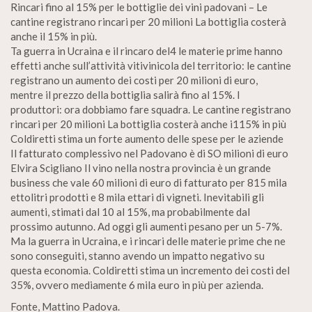
Rincari fino al 15% per le bottiglie dei vini padovani – Le
cantine registrano rincari per 20 milioni La bottiglia costerà
anche il 15% in più.
Ta guerra in Ucraina e il rincaro del4 le materie prime hanno
effetti anche sull’attività vitivinicola del territorio: le cantine
registrano un aumento dei costi per 20 milioni di euro,
mentre il prezzo della bottiglia salirà fino al 15%. I
produttori: ora dobbiamo fare squadra. Le cantine registrano
rincari per 20 milioni La bottiglia costerà anche i115% in più
Coldiretti stima un forte aumento delle spese per le aziende
Il fatturato complessivo nel Padovano è di SO milioni di euro
Elvira Scigliano Il vino nella nostra provincia è un grande
business che vale 60 milioni di euro di fatturato per 815 mila
ettolitri prodotti e 8 mila ettari di vigneti. Inevitabili gli
aumenti, stimati dal 10 al 15%, ma probabilmente dal
prossimo autunno. Ad oggi gli aumenti pesano per un 5-7%.
Ma la guerra in Ucraina, e i rincari delle materie prime che ne
sono conseguiti, stanno avendo un impatto negativo su
questa economia. Coldiretti stima un incremento dei costi del
35%, ovvero mediamente 6 mila euro in più per azienda.
Fonte, Mattino Padova.