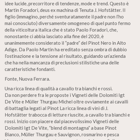
idee lucide, precorritore di tendenze, mode e trend. Questo è
Martin Foradori, deus ex machina di Tenuta J. Hofstätter. Il
figlio (immagino, perché sventuratamente il padre non l’ho
mai conosciuto) diversamente omogeneo di quel punto fermo
della viticoltura italica che è stato Paolo Foradori, che,
nonostante ci abbia lasciato alla fine del 2020, è
unanimemente considerato il “padre” del Pinot Nero in Alto
Adige. Da Paolo Martin ha ereditato senza ombra di dubbio
l’ostinazione e la tensione al risultato, guidando un’azienda
che ha nella mancanza di preclusioni stilistiche una delle
caratteristiche fondanti.
Fonte, Nuova Ferrara.
Una ricca linea di qualità a cavallo tra bianchi e rossi.
Da non perdere fra le proposte i Vigneti delle Dolomiti Igt
De Vite e Müller Thurgau Michel oltre ovviamente ai cavalli
di battaglia legati al Pinot La ricca linea di vini di J.
Hofstätter trabocca di letture riuscite, a cavallo tra bianchi e
rossi. Inizio con piacere dal piacevolissimo Vigneti delle
Dolomiti Igt De Vite, “blend di montagna” a base Pinot
Bianco, Müller Thurgau e Sauvignon, rosmarino e pesca