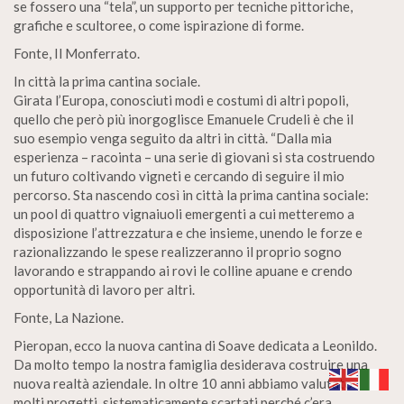
se fossero una “tela”, un supporto per tecniche pittoriche,
grafiche e scultoree, o come ispirazione di forme.
Fonte, Il Monferrato.
In città la prima cantina sociale.
Girata l’Europa, conosciuti modi e costumi di altri popoli,
quello che però più inorgoglisce Emanuele Crudeli è che il
suo esempio venga seguito da altri in città. “Dalla mia
esperienza – racointa – una serie di giovani si sta costruendo
un futuro coltivando vigneti e cercando di seguire il mio
percorso. Sta nascendo così in città la prima cantina sociale:
un pool di quattro vignaiuoli emergenti a cui metteremo a
disposizione l’attrezzatura e che insieme, unendo le forze e
razionalizzando le spese realizzeranno il proprio sogno
lavorando e strappando ai rovi le colline apuane e crendo
opportunità di lavoro per altri.
Fonte, La Nazione.
Pieropan, ecco la nuova cantina di Soave dedicata a Leonildo.
Da molto tempo la nostra famiglia desiderava costruire una
nuova realtà aziendale. In oltre 10 anni abbiamo valutato
molti progetti, sistematicamente scartati perché c’era