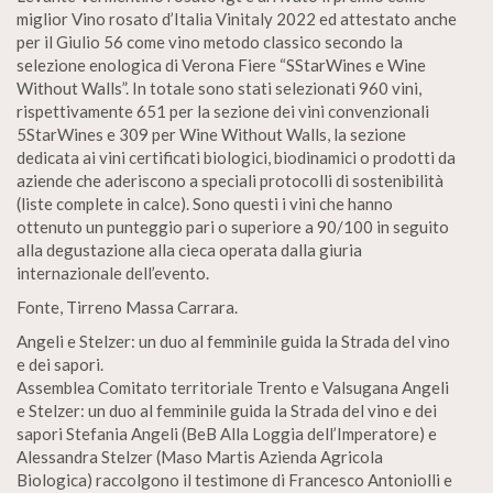
miglior Vino rosato d’Italia Vinitaly 2022 ed attestato anche
per il Giulio 56 come vino metodo classico secondo la
selezione enologica di Verona Fiere “SStarWines e Wine
Without Walls”. In totale sono stati selezionati 960 vini,
rispettivamente 651 per la sezione dei vini convenzionali
5StarWines e 309 per Wine Without Walls, la sezione
dedicata ai vini certificati biologici, biodinamici o prodotti da
aziende che aderiscono a speciali protocolli di sostenibilità
(liste complete in calce). Sono questi i vini che hanno
ottenuto un punteggio pari o superiore a 90/100 in seguito
alla degustazione alla cieca operata dalla giuria
internazionale dell’evento.
Fonte, Tirreno Massa Carrara.
Angeli e Stelzer: un duo al femminile guida la Strada del vino
e dei sapori.
Assemblea Comitato territoriale Trento e Valsugana Angeli
e Stelzer: un duo al femminile guida la Strada del vino e dei
sapori Stefania Angeli (BeB Alla Loggia dell’Imperatore) e
Alessandra Stelzer (Maso Martis Azienda Agricola
Biologica) raccolgono il testimone di Francesco Antoniolli e