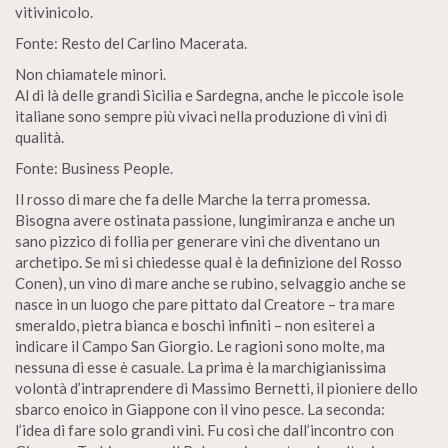
vitivinicolo.
Fonte: Resto del Carlino Macerata.
Non chiamatele minori.
Al di là delle grandi Sicilia e Sardegna, anche le piccole isole
italiane sono sempre più vivaci nella produzione di vini di
qualità.
Fonte: Business People.
Il rosso di mare che fa delle Marche la terra promessa.
Bisogna avere ostinata passione, lungimiranza e anche un
sano pizzico di follia per generare vini che diventano un
archetipo. Se mi si chiedesse qual è la definizione del Rosso
Conen), un vino di mare anche se rubino, selvaggio anche se
nasce in un luogo che pare pittato dal Creatore – tra mare
smeraldo, pietra bianca e boschi infiniti – non esiterei a
indicare il Campo San Giorgio. Le ragioni sono molte, ma
nessuna di esse è casuale. La prima è la marchigianissima
volontà d’intraprendere di Massimo Bernetti, il pioniere dello
sbarco enoico in Giappone con il vino pesce. La seconda:
l’idea di fare solo grandi vini. Fu così che dall’incontro con