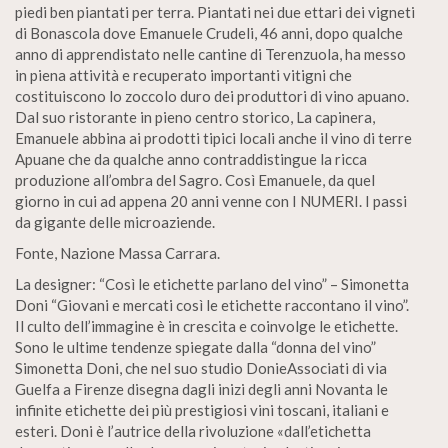
piedi ben piantati per terra. Piantati nei due ettari dei vigneti
di Bonascola dove Emanuele Crudeli, 46 anni, dopo qualche
anno di apprendistato nelle cantine di Terenzuola, ha messo
in piena attività e recuperato importanti vitigni che
costituiscono lo zoccolo duro dei produttori di vino apuano.
Dal suo ristorante in pieno centro storico, La capinera,
Emanuele abbina ai prodotti tipici locali anche il vino di terre
Apuane che da qualche anno contraddistingue la ricca
produzione all’ombra del Sagro. Così Emanuele, da quel
giorno in cui ad appena 20 anni venne con I NUMERI. I passi
da gigante delle microaziende.
Fonte, Nazione Massa Carrara.
La designer: “Così le etichette parlano del vino” – Simonetta
Doni “Giovani e mercati così le etichette raccontano il vino”.
Il culto dell’immagine è in crescita e coinvolge le etichette.
Sono le ultime tendenze spiegate dalla “donna del vino”
Simonetta Doni, che nel suo studio DonieAssociati di via
Guelfa a Firenze disegna dagli inizi degli anni Novanta le
infinite etichette dei più prestigiosi vini toscani, italiani e
esteri. Doni è l’autrice della rivoluzione «dall’etichetta