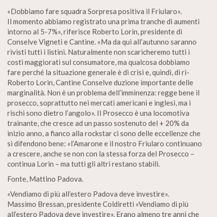
«Dobbiamo fare squadra Sorpresa positiva il Friularo».
Il momento abbiamo registrato una prima tranche di aumenti
intorno al 5-7%», riferisce Roberto Lorin, presidente di
Conselve Vigneti e Cantine. «Ma da qui all’autunno saranno
rivisti tutti i listini. Naturalmente non scaricheremo tutti i
costi maggiorati sul consumatore, ma qualcosa dobbiamo
fare perché la situazione generale è di crisi e, quindi, di ri-
Roberto Lorin, Cantine Conselve duzione importante delle
marginalità. Non è un problema dell’imminenza: regge bene il
prosecco, soprattutto nei mercati americani e inglesi, ma i
rischi sono dietro l’angolo». Il Prosecco è una locomotiva
trainante, che cresce ad un passo sostenuto del + 20% da
inizio anno, a fianco alla rockstar ci sono delle eccellenze che
si difendono bene: «l’Amarone e il nostro Friularo continuano
a crescere, anche se non con la stessa forza del Prosecco –
continua Lorin – ma tutti gli altri restano stabili.
Fonte, Mattino Padova.
«Vendiamo di più all’estero Padova deve investire».
Massimo Bressan, presidente Coldiretti «Vendiamo di più
all’estero Padova deve investire». Erano almeno tre anni che