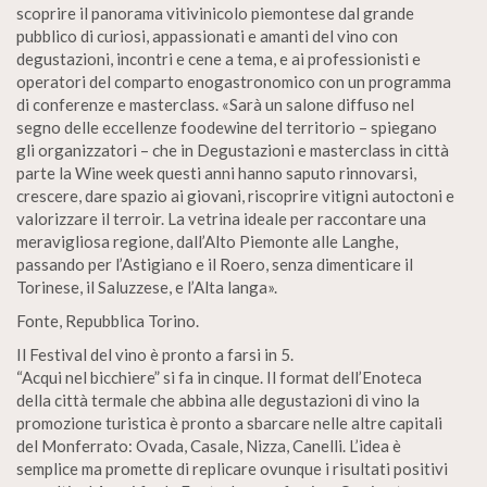
scoprire il panorama vitivinicolo piemontese dal grande
pubblico di curiosi, appassionati e amanti del vino con
degustazioni, incontri e cene a tema, e ai professionisti e
operatori del comparto enogastronomico con un programma
di conferenze e masterclass. «Sarà un salone diffuso nel
segno delle eccellenze foodewine del territorio – spiegano
gli organizzatori – che in Degustazioni e masterclass in città
parte la Wine week questi anni hanno saputo rinnovarsi,
crescere, dare spazio ai giovani, riscoprire vitigni autoctoni e
valorizzare il terroir. La vetrina ideale per raccontare una
meravigliosa regione, dall’Alto Piemonte alle Langhe,
passando per l’Astigiano e il Roero, senza dimenticare il
Torinese, il Saluzzese, e l’Alta langa».
Fonte, Repubblica Torino.
Il Festival del vino è pronto a farsi in 5.
“Acqui nel bicchiere” si fa in cinque. Il format dell’Enoteca
della città termale che abbina alle degustazioni di vino la
promozione turistica è pronto a sbarcare nelle altre capitali
del Monferrato: Ovada, Casale, Nizza, Canelli. L’idea è
semplice ma promette di replicare ovunque i risultati positivi