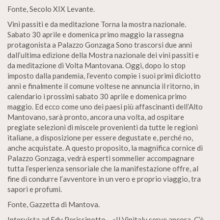
Fonte, Secolo XIX Levante.
Vini passiti e da meditazione Torna la mostra nazionale.
Sabato 30 aprile e domenica primo maggio la rassegna
protagonista a Palazzo Gonzaga Sono trascorsi due anni
dall’ultima edizione della Mostra nazionale dei vini passiti e
da meditazione di Volta Mantovana. Oggi, dopo lo stop
imposto dalla pandemia, l’evento compie i suoi primi diciotto
anni e finalmente il comune voltese ne annuncia il ritorno, in
calendario i prossimi sabato 30 aprile e domenica primo
maggio. Ed ecco come uno dei paesi più affascinanti dell’Alto
Mantovano, sarà pronto, ancora una volta, ad ospitare
pregiate selezioni di miscele provenienti da tutte le regioni
italiane, a disposizione per essere degustate e, perché no,
anche acquistate. A questo proposito, la magnifica cornice di
Palazzo Gonzaga, vedrà esperti sommelier accompagnare
tutta l’esperienza sensoriale che la manifestazione offre, al
fine di condurre l’avventore in un vero e proprio viaggio, tra
sapori e profumi.
Fonte, Gazzetta di Mantova.
Intervista ad Edy Perissinotto – «Il Vinitaly serve ancora. C’è