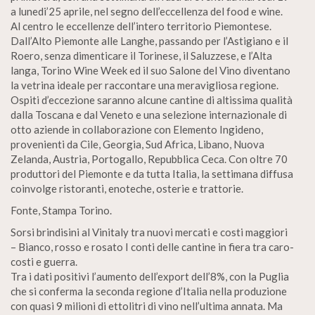
a lunedi’25 aprile, nel segno dell’eccellenza del food e wine.
Al centro le eccellenze dell’intero territorio Piemontese.
Dall’Alto Piemonte alle Langhe, passando per l’Astigiano e il
Roero, senza dimenticare il Torinese, il Saluzzese, e l’Alta
langa, Torino Wine Week ed il suo Salone del Vino diventano
la vetrina ideale per raccontare una meravigliosa regione.
Ospiti d’eccezione saranno alcune cantine di altissima qualità
dalla Toscana e dal Veneto e una selezione internazionale di
otto aziende in collaborazione con Elemento Ingideno,
provenienti da Cile, Georgia, Sud Africa, Libano, Nuova
Zelanda, Austria, Portogallo, Repubblica Ceca. Con oltre 70
produttori del Piemonte e da tutta Italia, la settimana diffusa
coinvolge ristoranti, enoteche, osterie e trattorie.
Fonte, Stampa Torino.
Sorsi brindisini al Vinitaly tra nuovi mercati e costi maggiori
– Bianco, rosso e rosato I conti delle cantine in fiera tra caro-
costi e guerra.
Tra i dati positivi l’aumento dell’export dell’8%, con la Puglia
che si conferma la seconda regione d’Italia nella produzione
con quasi 9 milioni di ettolitri di vino nell’ultima annata. Ma