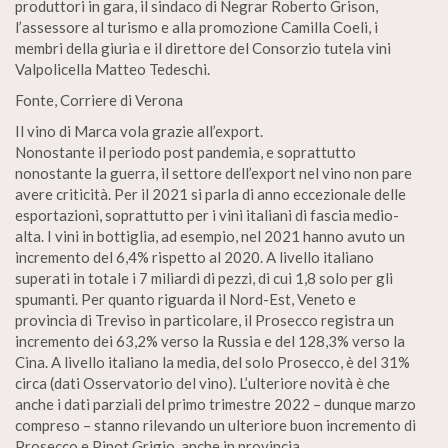
produttori in gara, il sindaco di Negrar Roberto Grison,
l’assessore al turismo e alla promozione Camilla Coeli, i
membri della giuria e il direttore del Consorzio tutela vini
Valpolicella Matteo Tedeschi.
Fonte, Corriere di Verona
Il vino di Marca vola grazie all’export.
Nonostante il periodo post pandemia, e soprattutto
nonostante la guerra, il settore dell’export nel vino non pare
avere criticità. Per il 2021 si parla di anno eccezionale delle
esportazioni, soprattutto per i vini italiani di fascia medio-
alta. I vini in bottiglia, ad esempio, nel 2021 hanno avuto un
incremento del 6,4% rispetto al 2020. A livello italiano
superati in totale i 7 miliardi di pezzi, di cui 1,8 solo per gli
spumanti. Per quanto riguarda il Nord-Est, Veneto e
provincia di Treviso in particolare, il Prosecco registra un
incremento dei 63,2% verso la Russia e del 128,3% verso la
Cina. A livello italiano la media, del solo Prosecco, è del 31%
circa (dati Osservatorio del vino). L’ulteriore novità è che
anche i dati parziali del primo trimestre 2022 – dunque marzo
compreso – stanno rilevando un ulteriore buon incremento di
Prosecco e Pinot Grigio, anche in provincia.