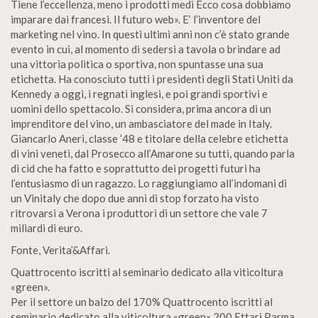
Tiene l’eccellenza, meno i prodotti medi Ecco cosa dobbiamo
imparare dai francesi. Il futuro web». E’ l’inventore del
marketing nel vino. In questi ultimi anni non c’è stato grande
evento in cui, al momento di sedersi a tavola o brindare ad
una vittoria politica o sportiva, non spuntasse una sua
etichetta. Ha conosciuto tutti i presidenti degli Stati Uniti da
Kennedy a oggi, i regnati inglesi, e poi grandi sportivi e
uomini dello spettacolo. Si considera, prima ancora di un
imprenditore del vino, un ambasciatore del made in Italy.
Giancarlo Aneri, classe ’48 e titolare della celebre etichetta
di vini veneti, dal Prosecco all’Amarone su tutti, quando parla
di cid che ha fatto e soprattutto dei progetti futuri ha
l’entusiasmo di un ragazzo. Lo raggiungiamo all’indomani di
un Vinitaly che dopo due anni di stop forzato ha visto
ritrovarsi a Verona i produttori di un settore che vale 7
miliardi di euro.
Fonte, Verita’&Affari.
Quattrocento iscritti al seminario dedicato alla viticoltura
«green».
Per il settore un balzo del 170% Quattrocento iscritti al
seminario dedicato alla viticoltura «green» 200 Ettari Parma