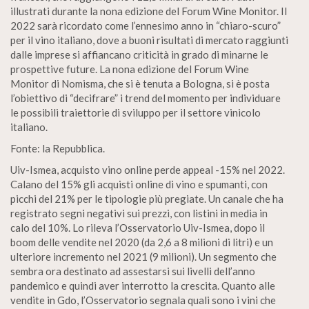
illustrati durante la nona edizione del Forum Wine Monitor. Il
2022 sarà ricordato come l’ennesimo anno in “chiaro-scuro”
per il vino italiano, dove a buoni risultati di mercato raggiunti
dalle imprese si affiancano criticità in grado di minarne le
prospettive future. La nona edizione del Forum Wine
Monitor di Nomisma, che si è tenuta a Bologna, si è posta
l’obiettivo di “decifrare” i trend del momento per individuare
le possibili traiettorie di sviluppo per il settore vinicolo
italiano.
Fonte: la Repubblica.
Uiv-Ismea, acquisto vino online perde appeal -15% nel 2022.
Calano del 15% gli acquisti online di vino e spumanti, con
picchi del 21% per le tipologie più pregiate. Un canale che ha
registrato segni negativi sui prezzi, con listini in media in
calo del 10%. Lo rileva l’Osservatorio Uiv-Ismea, dopo il
boom delle vendite nel 2020 (da 2,6 a 8 milioni di litri) e un
ulteriore incremento nel 2021 (9 milioni). Un segmento che
sembra ora destinato ad assestarsi sui livelli dell’anno
pandemico e quindi aver interrotto la crescita. Quanto alle
vendite in Gdo, l’Osservatorio segnala quali sono i vini che