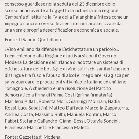
consesso guardiese nella seduta del 23 dicembre dello
scorso anno avente ad oggetto la richiesta alla regione
Campania di istituire la “Via della Falanghina” intesa come un
impegno concreto verso le aree interne caratterizzate da
una vera e propria desertificazione economica e sociale.
Fonte: Il Sannio Quotidiano.
«Vino emiliano da difendere L’etichettatura un pericolo».
I dem chiedono alla Regione di attivarsi con il Governo
Modena La decisione dell’Irlanda di adottare un sistema di
etichettatura delle bottiglie di vino sui rischi sanitari che non
distingue tra l’uso e l’abuso di alcol è irregolare: si agisca per
salvaguardare le produzioni vitivinicole italiane ed emiliano-
romagnole. A chiederlo è una risoluzione del Partito
democratico a firma di Palma Costi (prima firmataria),
Marilena Pillati, Roberta Mori, Gianluigi Molinari, Nadia
Rossi, Luca Sabattini, Matteo Daffadà, Marcella Zappaterra,
Andrea Costa, Massimo Bulbi, Manuela Rontini, Marco
Fabbri, Stefano Caliandro, Gianni Bessi, Ottavia Soncini,
Francesca Marchetti e Francesca Maletti.
Fonte: Gazzetta di Modena.