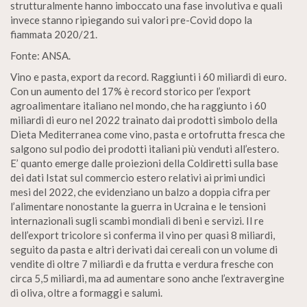
strutturalmente hanno imboccato una fase involutiva e quali
invece stanno ripiegando sui valori pre-Covid dopo la
fiammata 2020/21.
Fonte: ANSA.
Vino e pasta, export da record. Raggiunti i 60 miliardi di euro.
Con un aumento del 17% è record storico per l’export
agroalimentare italiano nel mondo, che ha raggiunto i 60
miliardi di euro nel 2022 trainato dai prodotti simbolo della
Dieta Mediterranea come vino, pasta e ortofrutta fresca che
salgono sul podio dei prodotti italiani più venduti all’estero.
E’ quanto emerge dalle proiezioni della Coldiretti sulla base
dei dati Istat sul commercio estero relativi ai primi undici
mesi del 2022, che evidenziano un balzo a doppia cifra per
l’alimentare nonostante la guerra in Ucraina e le tensioni
internazionali sugli scambi mondiali di beni e servizi. Il re
dell’export tricolore si conferma il vino per quasi 8 miliardi,
seguito da pasta e altri derivati dai cereali con un volume di
vendite di oltre 7 miliardi e da frutta e verdura fresche con
circa 5,5 miliardi, ma ad aumentare sono anche l’extravergine
di oliva, oltre a formaggi e salumi.