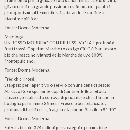
in un mondo prima guidato solo da uomini. Le storie di vita,
gli aneddoti e la grande passione testimoniano quanto il
protagonismo al femminile stia aiutando le cantine a
diventare più forti.
Fonte: Donna Moderna.
Mixology.
UN ROSSO MORBIDO CON RIFLESSI VIOLA E profumi di
frutti rossi: Oppidum Marche rosso Igp Ciü Ciù è un tesoro
bio che nasce nei vigneti delle Marche da uve 100%
Montepulciano.
Fonte: Donna Moderna.
Très chic il rosé.
Stappalo per l’aperitivo o servilo con una cena di pesce:
Abruzzo Rosé spumante dop di Cantina Tollo, metodo
classico, è realizzato con uve di pinot nero che affinano in
bottiglia per minimo 36 mesi. Fresco e ben bilanciato,
profuma di frutti rossi, fragola e lampone. Servilo a 8°-10°.
Fonte: Donna Moderna.
Sul vitivinicolo 324 milioni per sostegni e promozione.