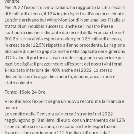
vendite.
Nel 2022 l’export di vino italiano ha raggiunto la cifra record
di 8 miliardi di euro, il 12% in più rispetto all’anno precedente.
Le stime arrivano dal Wine Monitor di Nomisma: per l’Italia si
tratta di un indubbio successo, anche se il nostro Paese
continua a rimanere distante dai record della Francia, che nel
2022 si stima abbia esportato vino per 12,5 miliardi di euro,
in crescita del 12,5% rispetto all’anno precedente. La ragione
alla base di questo gap sta anche nella capacità dei vignerons
d’Oltralpe di portare a casa un valore aggiunto superiore per
ogni bottiglia: il prezzo medio all’export dei nostri vini fermi
è risultato inferiore del 40% anche nel 2022. Lo stesso
dislivello che c’era già dieci anni fa, dunque, ancora non è
stato colmato.
Fonte: Il Sole 24 Ore.
Vino italiano: l’export segna un nuovo record, ma la Francia è
avanti.
Le vendite della Penisola sui mercati stranieri nel 2022
raggiungono gli 8 miliardi di euro, con un incremento del 12%
rispetto allo scorso anno; crescono anche le esportazioni
francesi, che raggiungono i 12,5 miliardi di euro. I dati