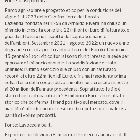
Fonte: la Repubblica.
Parco agri-solare e progetto etico per la conduzione dei
vigneti: il 2023 della Cantina Terre del Barolo.
L’azienda, fondata nel 1958 da Arnaldo Rivera, ha chiuso un
bilancio in crescita con oltre 22 milioni di Euro di fatturato, e
guarda al futuro nel rispetto del capitale umano e
dell’ambient. Settembre 2021 – agosto 2022: un nuovo anno
di grande crescita per la cantina Terre del Barolo. Domenica
15 gennaio i soci viticoltori si sono riuniti presso la sede per
approvare il bilancio annuale. La soddisfazione è stata
unanime: l’ultimo esercizio si è chiuso con un fatturato
record, di oltre 22 milioni di Euro, cifra mai raggiunta prima
nella storia della cooperativa e in ulteriore crescita rispetto
ai 20 milioni dell’annata precedente. Soprattutto l’utile è
stato chiuso ad una cifra di 2.8 milioni di Euro. Un risultato
storico che conferma il trend positivo sul mercato, dove il
marchio è ulteriormente cresciuto in reputazione e valore, a
parità di volumi prodotti.
Fonte: Lavocedialba.it.
Export record di vino a 8 miliardi: il Prosecco ancora re delle