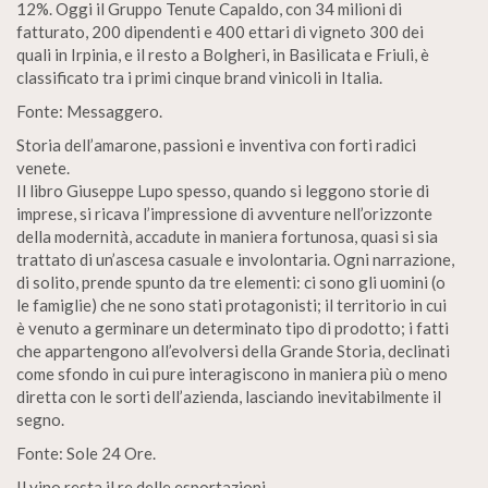
12%. Oggi il Gruppo Tenute Capaldo, con 34 milioni di
fatturato, 200 dipendenti e 400 ettari di vigneto 300 dei
quali in Irpinia, e il resto a Bolgheri, in Basilicata e Friuli, è
classificato tra i primi cinque brand vinicoli in Italia.
Fonte: Messaggero.
Storia dell’amarone, passioni e inventiva con forti radici
venete.
Il libro Giuseppe Lupo spesso, quando si leggono storie di
imprese, si ricava l’impressione di avventure nell’orizzonte
della modernità, accadute in maniera fortunosa, quasi si sia
trattato di un’ascesa casuale e involontaria. Ogni narrazione,
di solito, prende spunto da tre elementi: ci sono gli uomini (o
le famiglie) che ne sono stati protagonisti; il territorio in cui
è venuto a germinare un determinato tipo di prodotto; i fatti
che appartengono all’evolversi della Grande Storia, declinati
come sfondo in cui pure interagiscono in maniera più o meno
diretta con le sorti dell’azienda, lasciando inevitabilmente il
segno.
Fonte: Sole 24 Ore.
Il vino resta il re delle esportazioni.