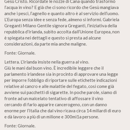
Gesù Cristo. Ricordate le nozze di Cana quando trasformò
l’acqua in vino? E già che ci sono ricordo che Gesù mangiava
anche i pesci, l’agnello e quanto altro è al servizio dell’uomo.
L’Europa senza idee e senza fede, almeno si informi. Gabriela
Greganti Milano Gentile signora Greganti, l’iniziativa della
repubblica d’Irlanda, subito accolta dall’Unione Europea, non
è spiegata nei dettagli e questo si presta ad alcune
considerazioni, da parte mia anche maligne.
Fonte: Giornale.
Lettera. L’Irlanda insiste nella guerra al vino.
Giù le mani dal buon vino. È incredibile leggere che il
parlamento irlandese sia in procinto di approvare una legge
per imporre l’obbligo di riportare sulle etichette indicazioni
relative al cancro e alle malattie del fegato, così come già
avviene sui pacchetti di sigarette. In poche parole, siamo di
fronte ad un malcelato tentativo di affossare il vino
cercando di farlo apparire cancerogeno, con un danno
enorme per l’Italia che dal vino ricava circa 14 miliardi di euro
e dà lavoro a più di un milione e 300mi1a persone.
Fonte: Giornale.