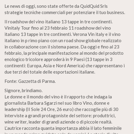
Le news di oggi, sono state offerte da QuidQuid Srls
strategie tecniche commerciali per potenziare il tuo business.
Il roadshow del vino italiano 13 tappe in tre continenti.
Vinitaly Tour fino al 23 febbraio 11 roadshow del vino
italiano 13 tappe in tre continenti. Verona Vin italy e il vino
italiano in p rimo piano con un road show globale realizzato
in collaborazione con il sistema paese. Da oggi e fino al 23
febbraio, la principale manifestazione al mondo del prodotto
enologico tricolore approderà in 9 Paesi (13 tappe in 3
continenti: Europa, Asia e Nord America) che rappresentano i
due terzi del totale delle esportazioni italiane.
Fonte: Gazzetta di Parma.
Signore, brindiamo.
Le donne e il mondo del vino è il rapporto che indaga la
giornalista Barbara Sgarzi nel suo libro Vino, donne e
leadership (II Sole 24 Ore, 26 euro) che raccoglie più di 30
interviste a grandi protagoniste del settore: produttrici,
wine writer, leader di grandi aziende o di piccole realtà.
L’autrice racconta quanta importanza abbia il lato femminile