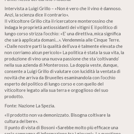
Intervista a Luigi Grillo – «Non è vero che il vino è dannoso.
Anzi, la scienza dice il contrario».
II viticoltore Grillo cita il ricercatore monterossino che
indaga le proprietà antiossidanti dei vitigni E il politico di
lungo corso strizza l’occhio: «E’ una direttiva, mica significa
che sarà applicata domani…». Vendemmia alle Cinque Terre.
«Dalle nostre parti la qualità dell’uva è talmente elevata che
non corriamo alcun pericolo» La politica è stata la sua vita, la
produzione di vino una nuova passione che sta ‘coltivando’
nella sua azienda di Monterosso. La doppia veste, dunque,
consente a Luigi Grillo di valutare con lucidità la ventata di
novità che arriva da Bruxelles esaminandola con l’occhio
esperto del politico di lungo corso e con quello del
viticoltore legato alla sua terra e orgoglioso del suo
prodotto.
Fonte: Nazione La Spezia.
«Il prodotto non va demonizzato. Bisogna coltivare la
cultura del bere».
II punto di vista di Bosoni «Sarebbe molto più efficace una
seria campagna di informazione tra i giovani». La questione