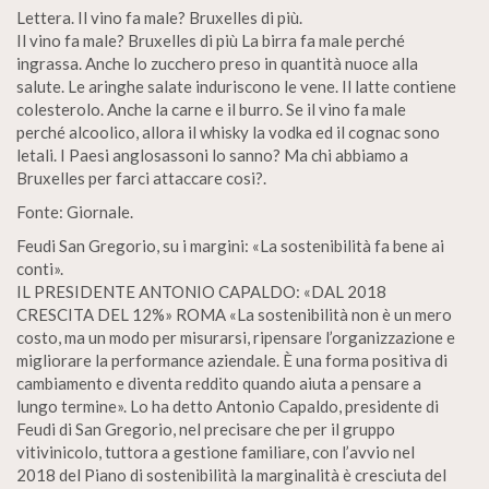
Lettera. Il vino fa male? Bruxelles di più.
Il vino fa male? Bruxelles di più La birra fa male perché
ingrassa. Anche lo zucchero preso in quantità nuoce alla
salute. Le aringhe salate induriscono le vene. Il latte contiene
colesterolo. Anche la carne e il burro. Se il vino fa male
perché alcoolico, allora il whisky la vodka ed il cognac sono
letali. I Paesi anglosassoni lo sanno? Ma chi abbiamo a
Bruxelles per farci attaccare cosi?.
Fonte: Giornale.
Feudi San Gregorio, su i margini: «La sostenibilità fa bene ai
conti».
IL PRESIDENTE ANTONIO CAPALDO: «DAL 2018
CRESCITA DEL 12%» ROMA «La sostenibilità non è un mero
costo, ma un modo per misurarsi, ripensare l’organizzazione e
migliorare la performance aziendale. È una forma positiva di
cambiamento e diventa reddito quando aiuta a pensare a
lungo termine». Lo ha detto Antonio Capaldo, presidente di
Feudi di San Gregorio, nel precisare che per il gruppo
vitivinicolo, tuttora a gestione familiare, con l’avvio nel
2018 del Piano di sostenibilità la marginalità è cresciuta del