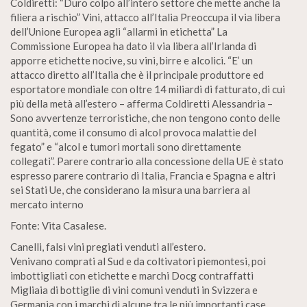
Coldiretti: “Duro colpo all’intero settore che mette anche la
filiera a rischio” Vini, attacco all’Italia Preoccupa il via libera
dell’Unione Europea agli “allarmi in etichetta” La
Commissione Europea ha dato il via libera all’Irlanda di
apporre etichette nocive, su vini, birre e alcolici. “E’ un
attacco diretto all’Italia che è il principale produttore ed
esportatore mondiale con oltre 14 miliardi di fatturato, di cui
più della metà all’estero – afferma Coldiretti Alessandria –
Sono avvertenze terroristiche, che non tengono conto delle
quantità, come il consumo di alcol provoca malattie del
fegato” e “alcol e tumori mortali sono direttamente
collegati”. Parere contrario alla concessione della UE è stato
espresso parere contrario di Italia, Francia e Spagna e altri
sei Stati Ue, che considerano la misura una barriera al
mercato interno
Fonte: Vita Casalese.
Canelli, falsi vini pregiati venduti all’estero.
Venivano comprati al Sud e da coltivatori piemontesi, poi
imbottigliati con etichette e marchi Docg contraffatti
Migliaia di bottiglie di vini comuni venduti in Svizzera e
Germania con i marchi di alcune tra le più importanti case