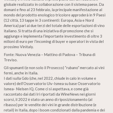
globale realizzato in collaborazione con il sistema paese. Da
domani e fino al 23 febbraio, la principale manifestazione al
mondo del prodotto enologico tricolore approderà in 9 Paesi
(12 città, 13 tappe in 3 continenti: Europa, Asia e Nord
America) pari ai due terzi del totale delle esportazioni di vino
italiano. Si tratta di una iniziativa di promozione che si
aggiunge e implementa l’importante investimento di oltre 3
milioni di euro per l’incoming di buyer e operatori in vista del
prossimo Vinitaly.
Fonte: Nuova Venezia – Mattino di Padova – Tribuna di
Treviso.
Gli spumanti (e non solo il Prosecco) “rubano” mercato ai vini
fermi, anche in Italia.
I dati sulla Gdo (che, nel 2022, chiude in calo in volume e
valore) dell’Osservatorio Uiv-Ismea su base Osservatorio
Ismea- Nielsen IQ. Come ci si aspettava, e come già
raccontato dai dati Iri riportati da WineNews nei giorni
scorsi, il 2022 è stato un anno di riposizionamento (al
ribasso) per le vendite dei vini in grande distribuzione (e
retail) in Italia, dopo i boom condizionati dalla pandemia e dei