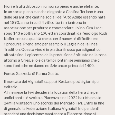
Fiori e frutti di bosco in un sorso pieno e anche elefante.
In un sorso pieno e anche elegante a Cantina Terlano è una
delle più antiche cantine sociali dell’Alto Adige essendo nata
nel 1893, anno in cui 24 viticoltori si riunirono in
associazione per produrre e commerciare il vino. Ora i soci
sono 143 e coltivano 190 ettari coordinati dall’enologo Rudi
Kofler con una qualità che su certi numeri è difficilissimo
riprodurre. Prendiamo per esempio il Lagrein della linea
Tradition. Questo vino è in pratica il rosso paradigmatico
altoatesino. L’epicentro della produzione è situato nella zona
attorno a Gries, e lo è da tempi lontani se pensiamo che ci
sono fonti che ne danno notizie ancor prima del 1400.
Fonte: Gazzetta di Parma Gusto.
Il mercato dei Vignaioli scappa? Restano pochi giorni per
evitarlo.
A fine mese la Fivi deciderà la location della fiera che per
undici anni si è svolta a Piacenza e nel 2022 ha richiamato
24mila visitatori Uno scorcio del Mercato Fivi. Entro la fine
di gennaio la Federazione Italiana Vignaioli Indipendenti
prenderà una decisione: mantenere a Piacenza, dove si