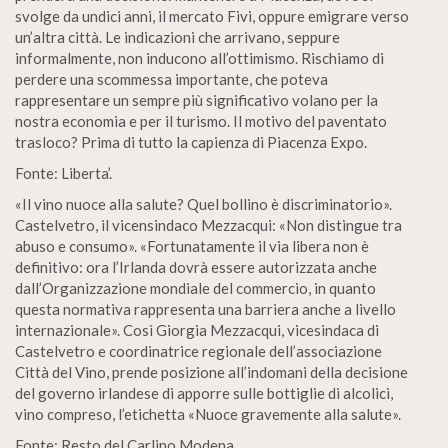
svolge da undici anni, il mercato Fivi, oppure emigrare verso
un’altra città. Le indicazioni che arrivano, seppure
informalmente, non inducono all’ottimismo. Rischiamo di
perdere una scommessa importante, che poteva
rappresentare un sempre più significativo volano per la
nostra economia e per il turismo. Il motivo del paventato
trasloco? Prima di tutto la capienza di Piacenza Expo.
Fonte: Liberta’.
«Il vino nuoce alla salute? Quel bollino è discriminatorio».
Castelvetro, il vicensindaco Mezzacqui: «Non distingue tra
abuso e consumo». «Fortunatamente il via libera non è
definitivo: ora l’Irlanda dovrà essere autorizzata anche
dall’Organizzazione mondiale del commercio, in quanto
questa normativa rappresenta una barriera anche a livello
internazionale». Così Giorgia Mezzacqui, vicesindaca di
Castelvetro e coordinatrice regionale dell’associazione
Città del Vino, prende posizione all’indomani della decisione
del governo irlandese di apporre sulle bottiglie di alcolici,
vino compreso, l’etichetta «Nuoce gravemente alla salute».
Fonte: Resto del Carlino Modena.