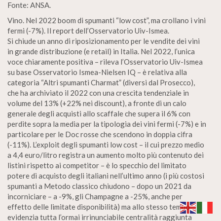
Fonte: ANSA.
Vino. Nel 2022 boom di spumanti “low cost”, ma crollano i vini
fermi (-7%). Il report dell’Osservatorio Uiv-Ismea.
Si chiude un anno di riposizionamento per le vendite dei vini
in grande distribuzione (e retail) in Italia. Nel 2022, l’unica
voce chiaramente positiva – rileva l’Osservatorio Uiv-Ismea
su base Osservatorio Ismea-Nielsen IQ – è relativa alla
categoria “Altri spumanti Charmat” (diversi dal Prosecco),
che ha archiviato il 2022 con una crescita tendenziale in
volume del 13% (+22% nei discount), a fronte di un calo
generale degli acquisti allo scaffale che supera il 6% con
perdite sopra la media per la tipologia dei vini fermi (-7%) e in
particolare per le Doc rosse che scendono in doppia cifra
(-11%). L’exploit degli spumanti low cost – il cui prezzo medio
a 4,4 euro/litro registra un aumento molto più contenuto dei
listini rispetto ai competitor – è lo specchio del limitato
potere di acquisto degli italiani nell’ultimo anno (i più costosi
spumanti a Metodo classico chiudono – dopo un 2021 da
incorniciare – a -9%, gli Champagne a -25%, anche per
effetto delle limitate disponibilità) ma allo stesso tempo
evidenzia tutta l’ormai irrinunciabile centralità raggiunta