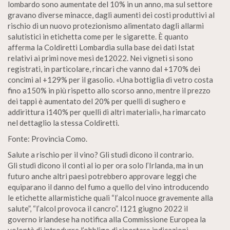
lombardo sono aumentate del 10% in un anno, ma sul settore
gravano diverse minacce, dagli aumenti dei costi produttivi al
rischio di un nuovo protezionismo alimentato dagli allarmi
salutistici in etichetta come per le sigarette. È quanto
afferma la Coldiretti Lombardia sulla base dei dati Istat
relativi ai primi nove mesi de12022. Nei vigneti si sono
registrati, in particolare, rincari che vanno dal +170% dei
concimi al +129% per il gasolio. «Una bottiglia di vetro costa
fino a150% in più rispetto allo scorso anno, mentre il prezzo
dei tappi è aumentato del 20% per quelli di sughero e
addirittura i140% per quelli di altri materiali», ha rimarcato
nel dettaglio la stessa Coldiretti.
Fonte: Provincia Como.
Salute a rischio per il vino? Gli studi dicono il contrario.
Gli studi dicono il conti al io per ora solo l’Irlanda, ma in un
futuro anche altri paesi potrebbero approvare leggi che
equiparano il danno del fumo a quello del vino introducendo
le etichette allarmistiche quali “l’alcol nuoce gravemente alla
salute”, “l’alcol provoca il cancro”. I121 giugno 2022 il
governo irlandese ha notifica alla Commissione Europea la