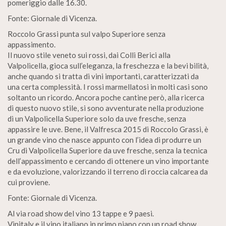
pomeriggio dalle 16.30.
Fonte: Giornale di Vicenza.
Roccolo Grassi punta sul valpo Superiore senza
appassimento.
Il nuovo stile veneto sui rossi, dai Colli Berici alla
Valpolicella, gioca sull’eleganza, la freschezza e la bevi bilità,
anche quando si tratta di vini importanti, caratterizzati da
una certa complessità. I rossi marmellatosi in molti casi sono
soltanto un ricordo. Ancora poche cantine però, alla ricerca
di questo nuovo stile, si sono avventurate nella produzione
di un Valpolicella Superiore solo da uve fresche, senza
appassire le uve. Bene, il Valfresca 2015 di Roccolo Grassi, è
un grande vino che nasce appunto con l’idea di produrre un
Cru di Valpolicella Superiore da uve fresche, senza la tecnica
dell’appassimento e cercando di ottenere un vino importante
e da evoluzione, valorizzando il terreno di roccia calcarea da
cui proviene.
Fonte: Giornale di Vicenza.
Al via road show del vino 13 tappe e 9 paesi.
Vinitaly e il vino italiano in primo piano con un road show