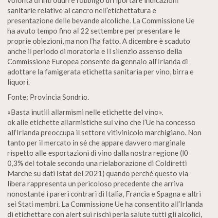
volontà di introdurre l’obbligo di riportare indicazioni
sanitarie relative al cancro nell’etichettatura e
presentazione delle bevande alcoliche. La Commissione Ue
ha avuto tempo fino al 22 settembre per presentare le
proprie obiezioni, ma non l’ha fatto. A dicembre è scaduto
anche il periodo di moratoria e Il silenzio assenso della
Commissione Europea consente da gennaio all’Irlanda di
adottare la famigerata etichetta sanitaria per vino, birra e
liquori.
Fonte: Provincia Sondrio.
«Basta inutili allarmismi nelle etichette del vino».
ok alle etichette allarmistiche sul vino che l’Ue ha concesso
all’Irlanda preoccupa il settore vitivinicolo marchigiano. Non
tanto per il mercato in sé che appare davvero marginale
rispetto alle esportazioni di vino dalla nostra regione (l0
0,3% del totale secondo una rielaborazione di Coldiretti
Marche su dati Istat del 2021) quando perché questo via
libera rappresenta un pericoloso precedente che arriva
nonostante i pareri contrari di Italia, Francia e Spagna e altri
sei Stati membri. La Commissione Ue ha consentito all’Irlanda
di etichettare con alert sui rischi perla salute tutti gli alcolici,