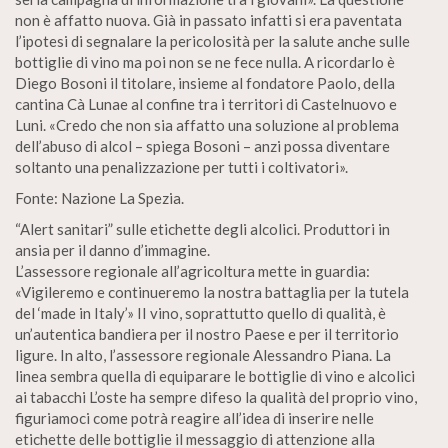
non è affatto nuova. Già in passato infatti si era paventata
l’ipotesi di segnalare la pericolosità per la salute anche sulle
bottiglie di vino ma poi non se ne fece nulla. A ricordarlo è
Diego Bosoni il titolare, insieme al fondatore Paolo, della
cantina Cà Lunae al confine tra i territori di Castelnuovo e
Luni. «Credo che non sia affatto una soluzione al problema
dell’abuso di alcol – spiega Bosoni – anzi possa diventare
soltanto una penalizzazione per tutti i coltivatori».
Fonte: Nazione La Spezia.
“Alert sanitari” sulle etichette degli alcolici. Produttori in
ansia per il danno d’immagine.
L’assessore regionale all’agricoltura mette in guardia:
«Vigileremo e continueremo la nostra battaglia per la tutela
del ‘made in Italy’» II vino, soprattutto quello di qualità, è
un’autentica bandiera per il nostro Paese e per il territorio
ligure. In alto, l’assessore regionale Alessandro Piana. La
linea sembra quella di equiparare le bottiglie di vino e alcolici
ai tabacchi L’oste ha sempre difeso la qualità del proprio vino,
figuriamoci come potrà reagire all’idea di inserire nelle
etichette delle bottiglie il messaggio di attenzione alla