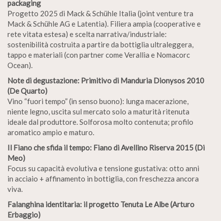
packaging
Progetto 2025 di Mack & Schühle Italia (joint venture tra
Mack & Schühle AG e Latentia). Filiera ampia (cooperative e
rete vitata estesa) e scelta narrativa/industriale:
sostenibilità costruita a partire da bottiglia ultraleggera,
tappo e materiali (con partner come Verallia e Nomacorc
Ocean).
Note di degustazione: Primitivo di Manduria Dionysos 2010
(De Quarto)
Vino “fuori tempo” (in senso buono): lunga macerazione,
niente legno, uscita sul mercato solo a maturità ritenuta
ideale dal produttore. Solforosa molto contenuta; profilo
aromatico ampio e maturo.
Il Fiano che sfida il tempo: Fiano di Avellino Riserva 2015 (Di
Meo)
Focus su capacità evolutiva e tensione gustativa: otto anni
in acciaio + affinamento in bottiglia, con freschezza ancora
viva.
Falanghina identitaria: il progetto Tenuta Le Albe (Arturo
Erbaggio)