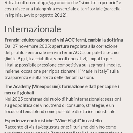
Ritratto di un enologo/agronomo che “si mette in proprio” e
costruisce una falanghina essenziale e territoriale (parcella
in Irpinia, avvio progetto 2012).
Internazionale
Francia: edulcorazione nei vini AOC fermi, cambia la dottrina
Dal 27 novembre 2025: apertura regolata alla correzione
del profilo sensoriale nei vini fermi AOC, con paletti tecnici
(limite 9 g/l, tracciabilità, vincoli operativi). Impatto per
l’Italia: possibile pressione competitiva sui segmenti medi e,
insieme, occasione per riposizionare il “Made in Italy” sulla
trasparenza e sulla forza delle denominazioni.
The Academy (Vinexposium): formazione e dati per capire i
mercati globali
Nel 2025 conferma del ruolo di hub internazionale: sessioni
su geopolitica del vino, trend di consumo, strategie, e un
focus sul tema blend come possibile direttrice industriale.
Esperienze enoturistiche “Wine Flight” in castello
Racconto di visita/degustazione: il turismo del vino come
prodotto esperienziale (format replicabile), con attenzione a