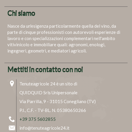
Chi siamo
Nasce da un'esigenza particolarmente quella del vino, da
parte di cinque professionisti con autorevoli esperienze di
lavoro e con specializzazioni complementari nell'ambito
vitivinicolo e immobiliare quali: agronomi, enologi,
ingegneri, geometri, e mediatori agricoli.
Mettiti in contatto con noi
Tenuteagricole 24 è un sito di
QUIDQUID Srls Unipersonale
Via Parrilla, 9 - 31015 Conegliano (TV)
P.I., C.F. - TV-BL. N. 05380650266
+39 375 5602855
info@tenuteagricole24.it