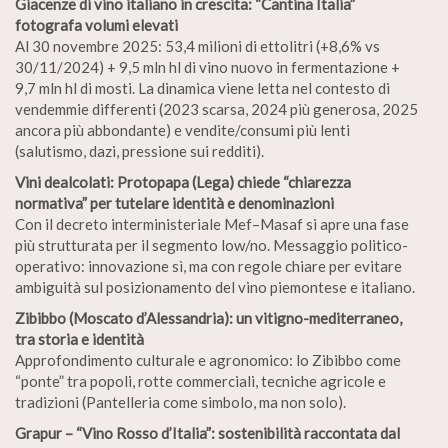
Giacenze di vino italiano in crescita: “Cantina Italia”
fotografa volumi elevati
Al 30 novembre 2025: 53,4 milioni di ettolitri (+8,6% vs
30/11/2024) + 9,5 mln hl di vino nuovo in fermentazione +
9,7 mln hl di mosti. La dinamica viene letta nel contesto di
vendemmie differenti (2023 scarsa, 2024 più generosa, 2025
ancora più abbondante) e vendite/consumi più lenti
(salutismo, dazi, pressione sui redditi).
Vini dealcolati: Protopapa (Lega) chiede “chiarezza
normativa” per tutelare identità e denominazioni
Con il decreto interministeriale Mef–Masaf si apre una fase
più strutturata per il segmento low/no. Messaggio politico-
operativo: innovazione sì, ma con regole chiare per evitare
ambiguità sul posizionamento del vino piemontese e italiano.
Zibibbo (Moscato d’Alessandria): un vitigno-mediterraneo,
tra storia e identità
Approfondimento culturale e agronomico: lo Zibibbo come
“ponte” tra popoli, rotte commerciali, tecniche agricole e
tradizioni (Pantelleria come simbolo, ma non solo).
Grapur – “Vino Rosso d’Italia”: sostenibilità raccontata dal