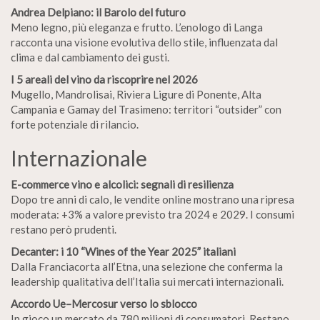
Andrea Delpiano: il Barolo del futuro
Meno legno, più eleganza e frutto. L’enologo di Langa
racconta una visione evolutiva dello stile, influenzata dal
clima e dal cambiamento dei gusti.
I 5 areali del vino da riscoprire nel 2026
Mugello, Mandrolisai, Riviera Ligure di Ponente, Alta
Campania e Gamay del Trasimeno: territori “outsider” con
forte potenziale di rilancio.
Internazionale
E-commerce vino e alcolici: segnali di resilienza
Dopo tre anni di calo, le vendite online mostrano una ripresa
moderata: +3% a valore previsto tra 2024 e 2029. I consumi
restano però prudenti.
Decanter: i 10 “Wines of the Year 2025” italiani
Dalla Franciacorta all’Etna, una selezione che conferma la
leadership qualitativa dell’Italia sui mercati internazionali.
Accordo Ue–Mercosur verso lo sblocco
In gioco un mercato da 780 milioni di consumatori. Restano