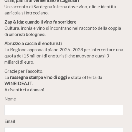
Usini, patria di Vermentino e Cagnulari
Un racconto di Sardegna interna dove vino, olio e identità
agricola si intrecciano.
Zap & Ida: quando il vino fa sorridere
Cultura, ironia e vino si incontrano nel racconto della coppia
di umoristi bolognesi.
Abruzzo a caccia di enoturisti
La Regione approva il piano 2026–2028 per intercettare una
quota dei 15 milioni di enoturisti che muovono quasi 3
miliardi di euro.
Grazie per l’ascolto.
La
rassegna stampa vino di oggi
è stata offerta da
WINEIDEA.IT
.
A risentirci a domani.
Nome
Email