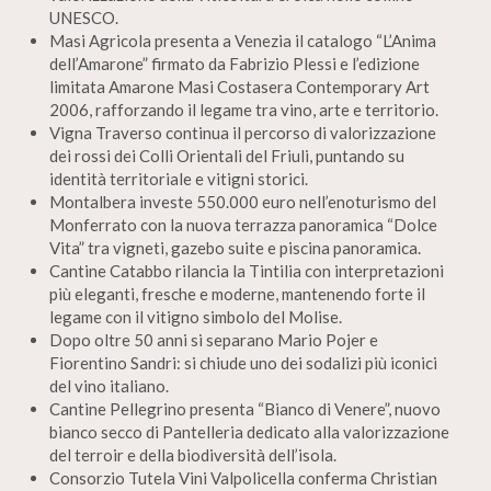
UNESCO.
Masi Agricola presenta a Venezia il catalogo “L’Anima
dell’Amarone” firmato da Fabrizio Plessi e l’edizione
limitata Amarone Masi Costasera Contemporary Art
2006, rafforzando il legame tra vino, arte e territorio.
Vigna Traverso continua il percorso di valorizzazione
dei rossi dei Colli Orientali del Friuli, puntando su
identità territoriale e vitigni storici.
Montalbera investe 550.000 euro nell’enoturismo del
Monferrato con la nuova terrazza panoramica “Dolce
Vita” tra vigneti, gazebo suite e piscina panoramica.
Cantine Catabbo rilancia la Tintilia con interpretazioni
più eleganti, fresche e moderne, mantenendo forte il
legame con il vitigno simbolo del Molise.
Dopo oltre 50 anni si separano Mario Pojer e
Fiorentino Sandri: si chiude uno dei sodalizi più iconici
del vino italiano.
Cantine Pellegrino presenta “Bianco di Venere”, nuovo
bianco secco di Pantelleria dedicato alla valorizzazione
del terroir e della biodiversità dell’isola.
Consorzio Tutela Vini Valpolicella conferma Christian