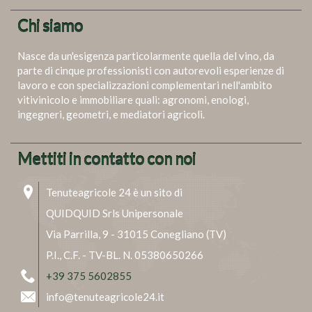
Chi siamo
Nasce da un'esigenza particolarmente quella del vino, da
parte di cinque professionisti con autorevoli esperienze di
lavoro e con specializzazioni complementari nell'ambito
vitivinicolo e immobiliare quali: agronomi, enologi,
ingegneri, geometri, e mediatori agricoli.
Mettiti in contatto con noi
Tenuteagricole 24 è un sito di
QUIDQUID Srls Unipersonale
Via Parrilla, 9 - 31015 Conegliano (TV)
P.I., C.F. - TV-BL. N. 05380650266
+39 375 5602855
info@tenuteagricole24.it