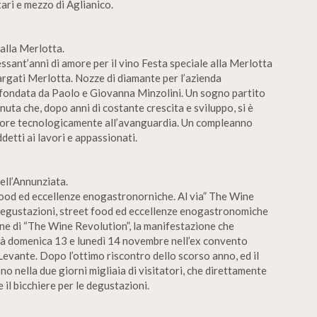
tari e mezzo di Aglianico.
 alla Merlotta.
essant’anni di amore per il vino Festa speciale alla Merlotta
targati Merlotta. Nozze di diamante per l’azienda
o, fondata da Paolo e Giovanna Minzolini. Un sogno partito
nuta che, dopo anni di costante crescita e sviluppo, si è
ttore tecnologicamente all’avanguardia. Un compleanno
detti ai lavori e appassionati.
ell’Annunziata.
food ed eccellenze enogastronorniche. Al via” The Wine
 Degustazioni, street food ed eccellenze enogastronomiche
ione di “The Wine Revolution”, la manifestazione che
errà domenica 13 e lunedì 14 novembre nell’ex convento
 Levante. Dopo l’ottimo riscontro dello scorso anno, ed il
ono nella due giorni migliaia di visitatori, che direttamente
e il bicchiere per le degustazioni.