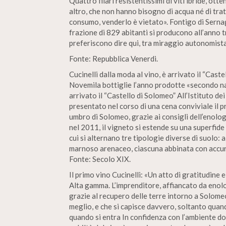
Quattro filari resistentissimi di viti ibride, otte
altro, che non hanno bisogno di acqua né di tra
consumo, venderlo è vietato». Fontigo di Sernagl
frazione di 829 abitanti si producono all’anno tre
preferiscono dire qui, tra miraggio autonomista
Fonte: Repubblica Venerdi.
Cucinelli dalla moda al vino, è arrivato il “Caste
Novemila bottiglie l’anno prodotte «secondo na
arrivato il “Castello di Solomeo” All’Istituto de
presentato nel corso di una cena conviviale il 
umbro di Solomeo, grazie ai consigli dell’enolo
nel 2011, il vigneto si estende su una superfide d
cui si alternano tre tipologie diverse di suolo: 
marnoso arenaceo, ciascuna abbinata con accura
Fonte: Secolo XIX.
Il primo vino Cucinelli: «Un atto di gratitudine e
Alta gamma. L’imprenditore, affiancato da enolo
grazie al recupero delle terre intorno a Solomeo
meglio, e che si capisce davvero, soltanto quando 
quando si entra In confidenza con l’ambiente do