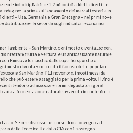
aziende imbottigliatrici e 1,2 milioni di addetti diretti – è
a indagine: la prima sull’andamento dei mercati esteri e in
ri clienti – Usa, Germania e Gran Bretagna – nei primi nove
e distribuzione, la seconda sugli indicatori economici
per l’ambiente – San Martino, ogni mosto diventa…green.
r disinfettare frutta e verdura, è un antiossidante naturale
reen Rimuove le macchie dalle superfici sporche e
ogni mosto diventa vino, recita il famoso detto popolare.
i festeggia San Martino, l’11 novembre, i mosti messi da
lo che può essere assaggiato per la prima volta. Il vino è
ecenti tendono ad associare i primi degustatori già al
e dovuta a fermentazione naturale avvenuta in contenitori
ico Lasco. Se ne è discusso nel corso di un convegno ad
raria della Federico Il e dalla CIA con il sostegno