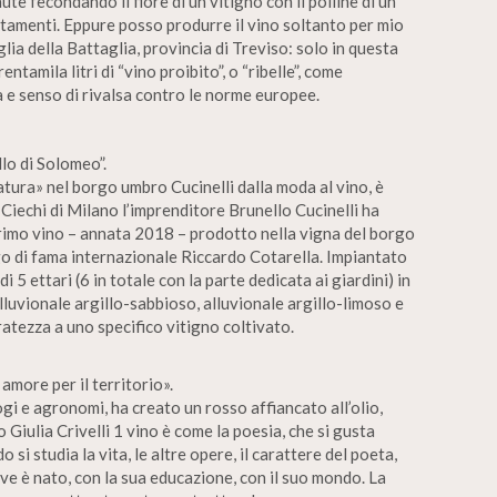
nute fecondando il fiore di un vitigno con il polline di un
ttamenti. Eppure posso produrre il vino soltanto per mio
ia della Battaglia, provincia di Treviso: solo in questa
ntamila litri di “vino proibito”, o “ribelle”, come
 e senso di rivalsa contro le norme europee.
llo di Solomeo”.
tura» nel borgo umbro Cucinelli dalla moda al vino, è
i Ciechi di Milano l’imprenditore Brunello Cucinelli ha
primo vino – annata 2018 – prodotto nella vigna del borgo
go di fama internazionale Riccardo Cotarella. Impiantato
i 5 ettari (6 in totale con la parte dedicata ai giardini) in
alluvionale argillo-sabbioso, alluvionale argillo-limoso e
tezza a uno specifico vitigno coltivato.
 amore per il territorio».
gi e agronomi, ha creato un rosso affiancato all’olio,
 Giulia Crivelli 1 vino è come la poesia, che si gusta
si studia la vita, le altre opere, il carattere del poeta,
ve è nato, con la sua educazione, con il suo mondo. La