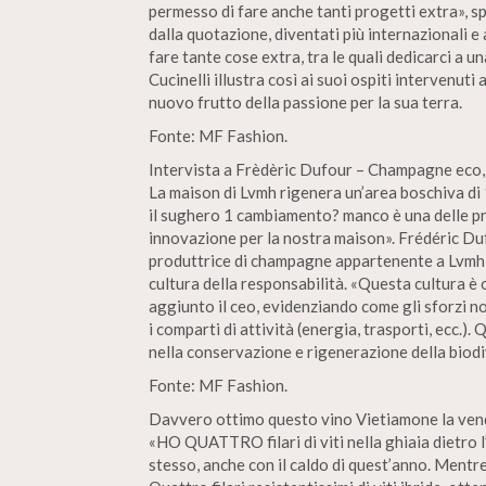
permesso di fare anche tanti progetti extra», sp
dalla quotazione, diventati più internazionali e
fare tante cose extra, tra le quali dedicarci a u
Cucinelli illustra così ai suoi ospiti intervenuti 
nuovo frutto della passione per la sua terra.
Fonte: MF Fashion.
Intervista a Frèdèric Dufour – Champagne eco, 
La maison di Lvmh rigenera un’area boschiva di 1
il sughero 1 cambiamento? manco è una delle pri
innovazione per la nostra maison». Frédéric Du
produttrice di champagne appartenente a Lvmh a
cultura della responsabilità. «Questa cultura è 
aggiunto il ceo, evidenziando come gli sforzi non 
i comparti di attività (energia, trasporti, ecc.)
nella conservazione e rigenerazione della biodiv
Fonte: MF Fashion.
Davvero ottimo questo vino Vietiamone la vend
«HO QUATTRO filari di viti nella ghiaia dietro l
stesso, anche con il caldo di quest’anno. Mentre 