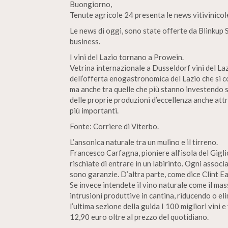
Buongiorno,
Tenute agricole 24 presenta le news vitivinico
Le news di oggi, sono state offerte da Blinkup S
business.
I vini del Lazio tornano a Prowein.
Vetrina internazionale a Dusseldorf vini del L
dell’offerta enogastronomica del Lazio che si co
ma anche tra quelle che più stanno investendo s
delle proprie produzioni d’eccellenza anche attr
più importanti.
Fonte: Corriere di Viterbo.
L’ansonica naturale tra un mulino e il tirreno.
Francesco Carfagna, pioniere all’isola del Gigli
rischiate di entrare in un labirinto. Ogni assoc
sono garanzie. D’altra parte, come dice Clint E
Se invece intendete il vino naturale come il ma
intrusioni produttive in cantina, riducendo o eli
l’ultima sezione della guida I 100 migliori vini e 
12,90 euro oltre al prezzo del quotidiano.