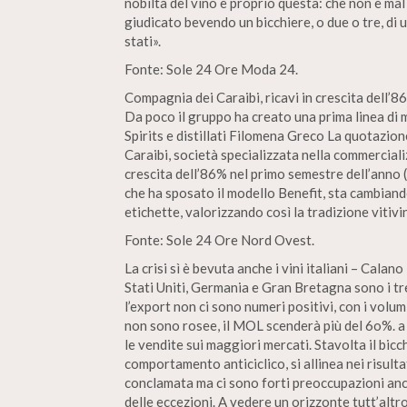
nobiltà del vino è proprio questa: che non è ma
giudicato bevendo un bicchiere, o due o tre, di
stati».
Fonte: Sole 24 Ore Moda 24.
Compagnia dei Caraibi, ricavi in crescita dell’8
Da poco il gruppo ha creato una prima linea di
Spirits e distillati Filomena Greco La quotazi
Caraibi, società specializzata nella commercializza
crescita dell’86% nel primo semestre dell’anno (a 
che ha sposato il modello Benefit, sta cambiando
etichette, valorizzando così la tradizione vitiv
Fonte: Sole 24 Ore Nord Ovest.
La crisi sì è bevuta anche i vini italiani – Calan
Stati Uniti, Germania e Gran Bretagna sono i tre 
l’export non ci sono numeri positivi, con i volumi 
non sono rosee, il MOL scenderà più del 6o%. a p
le vendite sui maggiori mercati. Stavolta il bicc
comportamento anticiclico, si allinea nei risulta
conclamata ma ci sono forti preoccupazioni anc
delle eccezioni. A vedere un orizzonte tutt’altr