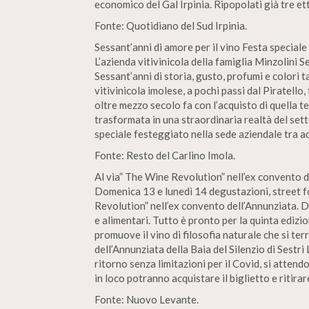
economico del Gal Irpinia. Ripopolati già tre et
Fonte: Quotidiano del Sud Irpinia.
Sessant’anni di amore per il vino Festa speciale
L’azienda vitivinicola della famiglia Minzolini S
Sessant’anni di storia, gusto, profumi e colori 
vitivinicola imolese, a pochi passi dal Piratell
oltre mezzo secolo fa con l’acquisto di quella te
trasformata in una straordinaria realtà del se
speciale festeggiato nella sede aziendale tra ad
Fonte: Resto del Carlino Imola.
Al via” The Wine Revolution” nell’ex convento d
Domenica 13 e lunedì 14 degustazioni, street 
Revolution” nell’ex convento dell’Annunziata.
e alimentari. Tutto è pronto per la quinta ediz
promuove il vino di filosofia naturale che si t
dell’Annunziata della Baia del Silenzio di Sestri
ritorno senza limitazioni per il Covid, si attend
in loco potranno acquistare il biglietto e ritirar
Fonte: Nuovo Levante.