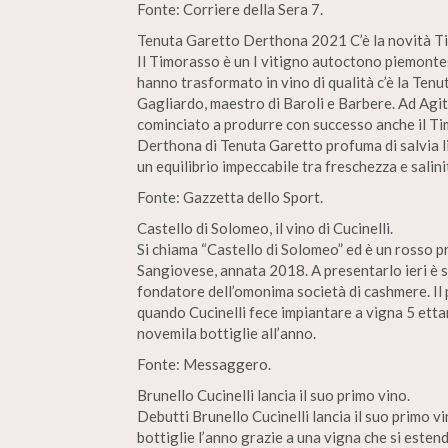
Fonte: Corriere della Sera 7.
Tenuta Garetto Derthona 2021 C’è la novità T
Il Timorasso è un I vitigno autoctono piemontes
hanno trasformato in vino di qualità c’è la Tenu
Gagliardo, maestro di Baroli e Barbere. Ad Agi
cominciato a produrre con successo anche il Ti
Derthona di Tenuta Garetto profuma di salvia li
un equilibrio impeccabile tra freschezza e salini
Fonte: Gazzetta dello Sport.
Castello di Solomeo, il vino di Cucinelli.
Si chiama “Castello di Solomeo” ed è un rosso 
Sangiovese, annata 2018. A presentarlo ieri è s
fondatore dell’omonima società di cashmere. Il 
quando Cucinelli fece impiantare a vigna 5 ettar
novemila bottiglie all’anno.
Fonte: Messaggero.
Brunello Cucinelli lancia il suo primo vino.
Debutti Brunello Cucinelli lancia il suo primo 
bottiglie l’anno grazie a una vigna che si esten