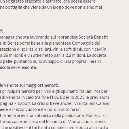
l un soggetto staccato e astratto, che possa essere
 una bottiglia che viene da un luogo dove non siamo mai
6%.
 manager che sta lavorando sul rebranding Società Benefit
one In Borsa porta bene alla piemontese Compagnia dei
zione di spirits, distillati, vini e soft drink, con ricavi in
28 milioni) e un utile netto pari a 2,2 milioni. La società,
 pelle, puntando sullo sviluppo di una propria linea dí
inicola del Piemonte.
o le vendite sui maggiori mercati.
principali mercati peri vini e gli spumanti italiani. Ma per
di vendita in calo tra l’8 e l’ti%. E per i12023 le previsioni
agina 7 Export La crisi si beve anche i vini italiani Calano
hiere è mezzo vuoto e il vino, di solito ha un
ti e nelle previsioni al resto della produzione. Non è crisi
he se, come nel caso del Brunello di Montalcino, ci sono
o che positivo – il fatturato complessivo è poco al di sotto