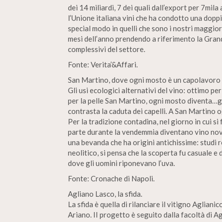
dei 14 miliardi, 7 dei quali dall’export per 7mila 
l’Unione italiana vini che ha condotto una doppi
special modo in quelli che sono i nostri maggio
mesi dell’anno prendendo a riferimento la Grand
complessivi del settore.
Fonte: Verita’&Affari.
San Martino, dove ogni mosto è un capolavoro 
Gli usi ecologici alternativi del vino: ottimo pe
per la pelle San Martino, ogni mosto diventa…g
contrasta la caduta dei capelli. A San Martino 
Per la tradizione contadina, nel giorno in cui s
parte durante la vendemmia diventano vino novel
una bevanda che ha origini antichissime: studi r
neolitico, si pensa che la scoperta fu casuale 
dove gli uomini riponevano l’uva.
Fonte: Cronache di Napoli.
Agliano Lasco, la sfida.
La sfida è quella di rilanciare il vitigno Aglian
Ariano. II progetto è seguito dalla facoltà di Ag