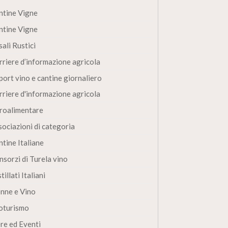
ntine Vigne
ntine Vigne
ali Rustici
rriere d’informazione agricola
port vino e cantine giornaliero
rriere d'informazione agricola
roalimentare
sociazioni di categoria
ntine Italiane
nsorzi di Turela vino
tillati Italiani
nne e Vino
oturismo
ere ed Eventi