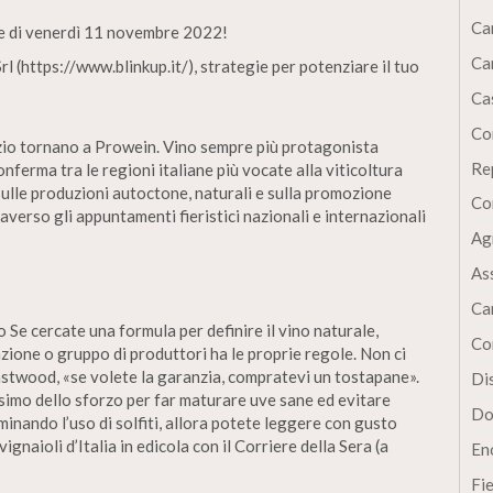
Ca
le di venerdì 11 novembre 2022!
Ca
rl (https://www.blinkup.it/), strategie per potenziare il tuo
Cas
Co
azio tornano a Prowein. Vino sempre più protagonista
Re
nferma tra le regioni italiane più vocate alla viticoltura
ulle produzioni autoctone, naturali e sulla promozione
Co
averso gli appuntamenti fieristici nazionali e internazionali
Ag
As
Ca
o Se cercate una formula per definire il vino naturale,
Co
iazione o gruppo di produttori ha le proprie regole. Non ci
astwood, «se volete la garanzia, compratevi un tostapane».
Dis
ssimo dello sforzo per far maturare uve sane ed evitare
Do
minando l’uso di solfiti, allora potete leggere con gusto
vignaioli d’Italia in edicola con il Corriere della Sera (a
En
Fi