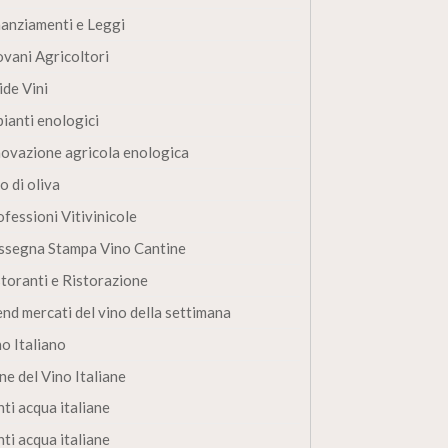
nanziamenti e Leggi
ovani Agricoltori
ide Vini
pianti enologici
novazione agricola enologica
o di oliva
fessioni Vitivinicole
ssegna Stampa Vino Cantine
storanti e Ristorazione
end mercati del vino della settimana
no Italiano
ne del Vino Italiane
ti acqua italiane
ti acqua italiane