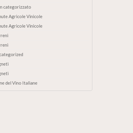
n categorizzato
nute Agricole Vinicole
nute Agricole Vinicole
rreni
rreni
categorized
gneti
gneti
ne del Vino Italiane