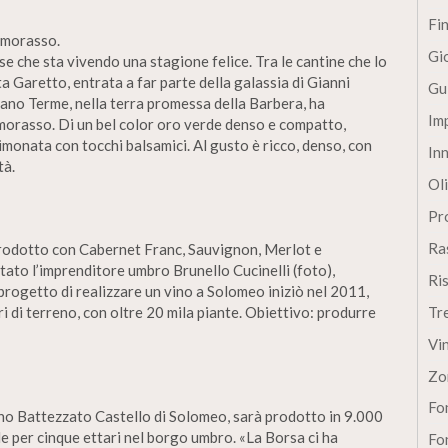
Fi
imorasso.
Gi
e che sta vivendo una stagione felice. Tra le cantine che lo
ta Garetto, entrata a far parte della galassia di Gianni
Gu
tano Terme, nella terra promessa della Barbera, ha
Im
morasso. Di un bel color oro verde denso e compatto,
monata con tocchi balsamici. Al gusto è ricco, denso, con
In
tà.
Oli
Pro
Ra
prodotto con Cabernet Franc, Sauvignon, Merlot e
tato l’imprenditore umbro Brunello Cucinelli (foto),
Ri
progetto di realizzare un vino a Solomeo iniziò nel 2011,
i di terreno, con oltre 20 mila piante. Obiettivo: produrre
Tr
Vi
Zo
Fon
vino Battezzato Castello di Solomeo, sarà prodotto in 9.000
de per cinque ettari nel borgo umbro. «La Borsa ci ha
Fon