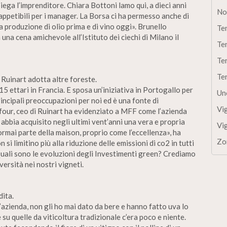
iega l’imprenditore. Chiara Bottoni lamo qui, a dieci anni
No
 appetibili per i manager. La Borsa ci ha permesso anche di
na produzione di olio prima e di vino oggi». Brunello
Te
a una cena amichevole all’Istituto dei ciechi di Milano il
Te
Te
Te
Ruinart adotta altre foreste.
5 ettari in Francia. E sposa un’iniziativa in Portogallo per
Un
ncipali preoccupazioni per noi ed è una fonte di
Vi
four, ceo di Ruinart ha evidenziato a MFF come l’azienda
bbia acquisito negli ultimi vent’anni una vera e propria
Vi
ormai parte della maison, proprio come l’eccellenza», ha
Zo
si limitino più alla riduzione delle emissioni di co2 in tutti
. Quali sono le evoluzioni degli Investimenti green? Crediamo
ersità nei nostri vigneti.
ita.
’azienda, non gli ho mai dato da bere e hanno fatto uva lo
su quelle da viticoltura tradizionale c’era poco e niente.