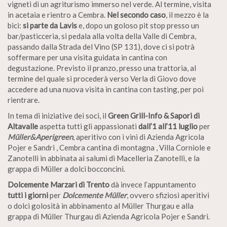
vigneti di un agriturismo immerso nel verde. Al termine, visita
in acetaia e rientro a Cembra.
Nel secondo caso
, il mezzo è la
bici:
si parte da Lavis
e, dopo un goloso pit stop presso un
bar/pasticceria, si pedala alla volta della Valle di Cembra,
passando dalla Strada del Vino (SP 131), dove ci si potrà
soffermare per una visita guidata in cantina con
degustazione. Previsto il pranzo, presso una trattoria, al
termine del quale si procederà verso Verla di Giovo dove
accedere ad una nuova visita in cantina con tasting, per poi
rientrare.
In tema di iniziative dei soci, il
Green Grill-Info & Sapori di
Altavalle
aspetta tutti gli appassionati
dall’1 all’11 luglio
per
Müller&Aperigreen
, aperitivo con i vini di Azienda Agricola
Pojer e Sandri , Cembra cantina di montagna , Villa Corniole e
Zanotelli in abbinata ai salumi di Macelleria Zanotelli, e la
grappa di Müller a dolci bocconcini.
Dolcemente Marzari di Trento
dà invece l’appuntamento
tutti i giorni
per
Dolcemente Müller
, ovvero sfiziosi aperitivi
o dolci golosità in abbinamento al Müller Thurgau e alla
grappa di Müller Thurgau di Azienda Agricola Pojer e Sandri.