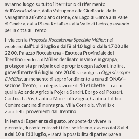
avranno luogo su tutto il territorio di riferimento
dell’Associazione, dalla Valsugana alle Giudicarie, dalla
Vallagarina all’Altopiano di Pinè, dal Lago di Garda alla Valle
di Cembra, dalla Piana Rotaliana alla Valle di Ledro, passando
per la città di Trento.
Il via con la
Proposta Roccabruna Speciale Müller
: nei
weekend
dall’1 al 3 luglio e dall’8 al 10 luglio
,
dalle 17.00 alle
22.00
,
Palazzo Roccabruna – Enoteca Provinciale del
Trentino
renderà il
Müller, declinato in vino e in grappa
,
protagonista principale delle proprie degustazioni
. Inoltre,
giovedì martedì 6 luglio
,
ore 20.00
, si svolgerà
Oggi si scopre
il Müller
, un momento di approfondimento
a cura di ONAV –
sezione Trento
, con degustazione di
10 etichette
– tra cui
quelle Azienda Agricola Pojer e Sandri, Borgo dei Posseri,
Cantina La Vis, Cantina Mori Colli Zugna, Cantina Toblino,
Cembra cantina di montagna, Villa Corniole, Vivallis e
Zanotelli-
provenienti dal Trentino
.
In tema di
Esperienze di gusto
, proposte da vivere in
giornata, durante entrambi i fine settimana, ovvero
dal 3 al 4
e dal 10 all’11 luglio
, vi sarà la possibilità di partecipare a