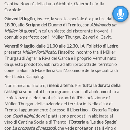
Cantina Roverè della Luna Aichholz, Gaierhof e Villa
Corniole.
Giovedì 8 luglio
, invece, la serata speciale è, a partire
dalle
18.30
, allo
Scrigno del Duomo di Trento
, con
Abbinando un
Müller “di quota”
, in cui un piatto del ristorante troverà il
connubio perfetto con il Müller Thurgau Zeveri di Cavit.
Venerdì 9 luglio
,
dalle 11.00 alle 12.30
, l’
A. Folletto di Ledro
presenta
Müller Fortificato
, l’insolito incontro tra il Müller
Thurgau di Agraria Riva del Garda e il proprio Vermut nato
da questo prodotto, abbinati ad altri prodotti del territorio
come i salumi di Macelleria Cis Massimo e delle specialità di
Best Ledro Camping.
Non mancano, inoltre, i
menù a tema
. Per
tutta la durata della
rassegna
sono infatti in programma speciali abbinamenti tra
le pietanze di selezionati ristoranti dell’Associazione e i
Müller Thurgau delle aziende del territorio. Nella città di
Trento l’appuntamento è presso
Il Libertino – Osteria Tipica
con
Gusti alpini
, dove i piatti sono proposti in abbinata al
vino di Cantina Sociale di Trento;
l’Osteria a “Le due Spade”
con
La proposta di mezzodì
, che vede protagonista il vino di