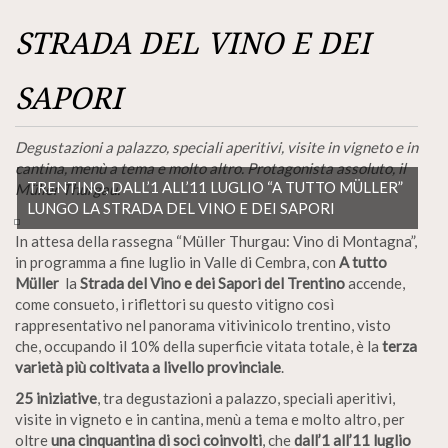
STRADA DEL VINO E DEI
SAPORI
Degustazioni a palazzo, speciali aperitivi, visite in vigneto e in
cantina, menù a tema e molto altro. Protagonista assoluto, il
TRENTINO, DALL’1 ALL’11 LUGLIO “A TUTTO MÜLLER”
Müller Thurgau.
LUNGO LA STRADA DEL VINO E DEI SAPORI
In attesa della rassegna “Müller Thurgau: Vino di Montagna”,
in programma a fine luglio in Valle di Cembra, con
A tutto
Müller
la
Strada del Vino e dei Sapori del Trentino
accende,
come consueto, i riflettori su questo vitigno così
rappresentativo nel panorama vitivinicolo trentino, visto
che, occupando il 10% della superficie vitata totale, è la
terza
varietà più coltivata a livello provinciale
.
25 iniziative
, tra degustazioni a palazzo, speciali aperitivi,
visite in vigneto e in cantina, menù a tema e molto altro, per
oltre
una cinquantina di soci coinvolti
, che
dall’1 all’11 luglio