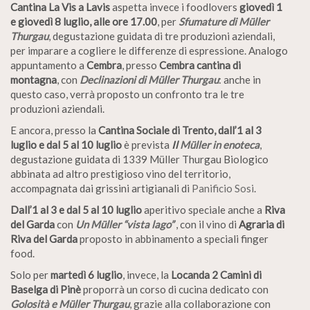
Cantina La Vis
a Lavis
aspetta invece i foodlovers
giovedì 1
e giovedì 8 luglio, alle ore 17.00
, per
Sfumature di Müller
Thurgau
, degustazione guidata di tre produzioni aziendali,
per imparare a cogliere le differenze di espressione. Analogo
appuntamento a
Cembra
, presso
Cembra cantina di
montagna
, con
Declinazioni di Müller Thurgau
: anche in
questo caso, verrà proposto un confronto tra le tre
produzioni aziendali.
E ancora, presso la
Cantina Sociale di Trento, dall’1 al 3
luglio e dal 5 al 10 luglio
è prevista
Il
Müller in enoteca
,
degustazione guidata di 1339 Müller Thurgau Biologico
abbinata ad altro prestigioso vino del territorio,
accompagnata dai grissini artigianali di
Panificio Sosi
.
Dall’1 al 3 e dal 5 al 10 luglio
aperitivo speciale anche a
Riva
del Garda
con
Un Müller “vista lago”
, con il vino di
Agraria di
Riva del Garda
proposto in abbinamento a speciali finger
food.
Solo per
martedì 6 luglio
, invece, la
Locanda 2 Camini di
Baselga di Pinè
proporrà un corso di cucina dedicato con
Golosità e Müller Thurgau
, grazie alla collaborazione con