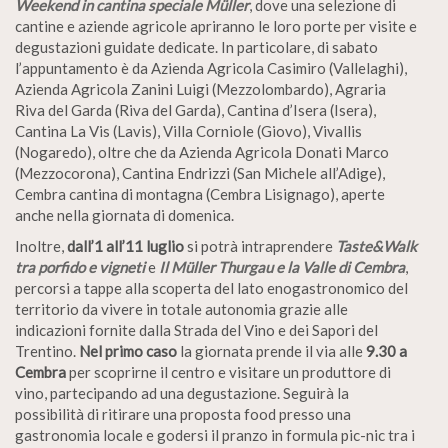
Weekend in cantina speciale Müller
, dove una selezione di
cantine e aziende agricole apriranno le loro porte per visite e
degustazioni guidate dedicate. In particolare, di sabato
l’appuntamento è da Azienda Agricola Casimiro (Vallelaghi),
Azienda Agricola Zanini Luigi (Mezzolombardo), Agraria
Riva del Garda (Riva del Garda), Cantina d’Isera (Isera),
Cantina La Vis (Lavis), Villa Corniole (Giovo), Vivallis
(Nogaredo), oltre che da Azienda Agricola Donati Marco
(Mezzocorona), Cantina Endrizzi (San Michele all’Adige),
Cembra cantina di montagna (Cembra Lisignago), aperte
anche nella giornata di domenica.
Inoltre,
dall’1 all’11 luglio
si potrà intraprendere
Taste&Walk
tra porfido e vigneti
e
Il Müller Thurgau e la Valle di Cembra
,
percorsi a tappe alla scoperta del lato enogastronomico del
territorio da vivere in totale autonomia grazie alle
indicazioni fornite dalla Strada del Vino e dei Sapori del
Trentino.
Nel primo caso
la giornata prende il via alle
9.30 a
Cembra
per scoprirne il centro e visitare un produttore di
vino, partecipando ad una degustazione. Seguirà la
possibilità di ritirare una proposta food presso una
gastronomia locale e godersi il pranzo in formula pic-nic tra i