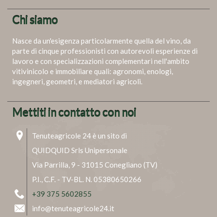
Chi siamo
Nasce da un'esigenza particolarmente quella del vino, da
parte di cinque professionisti con autorevoli esperienze di
lavoro e con specializzazioni complementari nell'ambito
vitivinicolo e immobiliare quali: agronomi, enologi,
ingegneri, geometri, e mediatori agricoli.
Mettiti in contatto con noi
Tenuteagricole 24 è un sito di
QUIDQUID Srls Unipersonale
Via Parrilla, 9 - 31015 Conegliano (TV)
P.I., C.F. - TV-BL. N. 05380650266
+39 375 5602855
info@tenuteagricole24.it