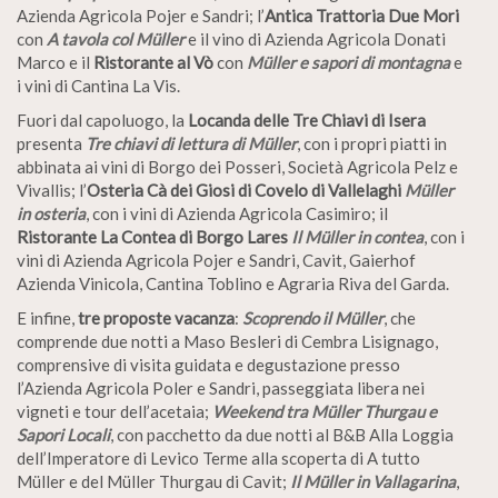
Azienda Agricola Pojer e Sandri; l’
Antica Trattoria Due Mori
con
A tavola col Müller
e il vino di Azienda Agricola Donati
Marco e il
Ristorante al Vò
con
Müller e sapori di montagna
e
i vini di Cantina La Vis.
Fuori dal capoluogo, la
Locanda delle Tre Chiavi di Isera
presenta
Tre chiavi di lettura di Müller
, con i propri piatti in
abbinata ai vini di Borgo dei Posseri, Società Agricola Pelz e
Vivallis; l’
Osteria Cà dei Giosi
di Covelo di Vallelaghi
Müller
in osteria
, con i vini di Azienda Agricola Casimiro; il
Ristorante La Contea di Borgo Lares
Il Müller in contea
, con i
vini di Azienda Agricola Pojer e Sandri, Cavit, Gaierhof
Azienda Vinicola, Cantina Toblino e Agraria Riva del Garda.
E infine,
tre proposte vacanza
:
Scoprendo il Müller
, che
comprende due notti a Maso Besleri di Cembra Lisignago,
comprensive di visita guidata e degustazione presso
l’Azienda Agricola Poler e Sandri, passeggiata libera nei
vigneti e tour dell’acetaia;
Weekend tra Müller Thurgau e
Sapori Locali
, con pacchetto da due notti al B&B Alla Loggia
dell’Imperatore di Levico Terme alla scoperta di A tutto
Müller e del Müller Thurgau di Cavit;
Il Müller in Vallagarina
,