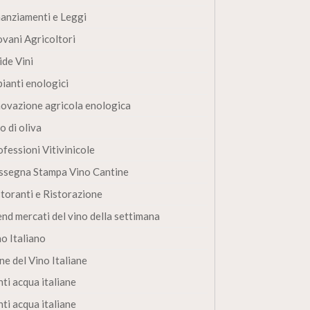
nanziamenti e Leggi
ovani Agricoltori
ide Vini
pianti enologici
novazione agricola enologica
o di oliva
fessioni Vitivinicole
ssegna Stampa Vino Cantine
storanti e Ristorazione
end mercati del vino della settimana
no Italiano
ne del Vino Italiane
ti acqua italiane
ti acqua italiane