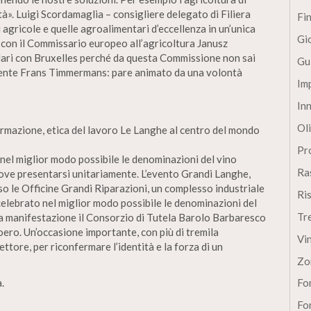
lità». Luigi Scordamaglia – consigliere delegato di Filiera
Fi
i agricole e quelle agroalimentari d’eccellenza in un’unica
Gi
 con il Commissario europeo all’agricoltura Janusz
lari con Bruxelles perché da questa Commissione non sai
Gu
idente Frans Timmermans: pare animato da una volontà
Im
In
Oli
formazione, etica del lavoro Le Langhe al centro del mondo
Pro
nel miglior modo possibile le denominazioni del vino
Ra
ove presentarsi unitariamente. L’evento Grandi Langhe,
o le Officine Grandi Riparazioni, un complesso industriale
Ri
elebrato nel miglior modo possibile le denominazioni del
Tr
a manifestazione il Consorzio di Tutela Barolo Barbaresco
ero. Un’occasione importante, con più di tremila
Vi
ttore, per riconfermare l’identità e la forza di un
Zo
.
Fon
Fon