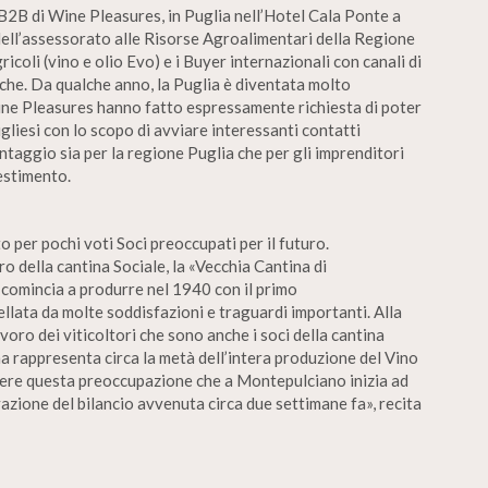
B2B di Wine Pleasures, in Puglia nell’Hotel Cala Ponte a
dell’assessorato alle Risorse Agroalimentari della Regione
coli (vino e olio Evo) e i Buyer internazionali con canali di
iche. Da qualche anno, la Puglia è diventata molto
Wine Pleasures hanno fatto espressamente richiesta di poter
liesi con lo scopo di avviare interessanti contatti
antaggio sia per la regione Puglia che per gli imprenditori
vestimento.
 per pochi voti Soci preoccupati per il futuro.
o della cantina Sociale, la «Vecchia Cantina di
comincia a produrre nel 1940 con il primo
ellata da molte soddisfazioni e traguardi importanti. Alla
voro dei viticoltori che sono anche i soci della cantina
a rappresenta circa la metà dell’intera produzione del Vino
gere questa preoccupazione che a Montepulciano inizia ad
zione del bilancio avvenuta circa due settimane fa», recita