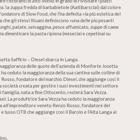
 ristoranti di alto livello in grado di rivisitare i piatti
a. Ia zuppa fredda di barbabietole (Aaltibarsclai) dal colore
ondatore di Slow Food, che l’ha definita «la più estetica del
che gli stessi lituani definiscono «una delle più pesanti
nghi, patate, selvaggina, pesce affumicato, zuppe di came
za dimenticare la pasta ripiena (meseciai e cepetinai su
etta Saffirio – Diesel sbarca in Langa.
 maggioranza delle quote dell’azienda di Monforte Josetta
 ha ceduto la maggioranza della sua cantina sulle colline di
Rosso, fondatore del marchio Diesel, che aggiunge così il
la società creata per gestire i suoi investimenti nel settore
di famiglia, nata a fine Ottocento, resterà Sara Vezza.
esel. La produttrice Sara Vezza ha ceduto la maggioranza
lba all’imprenditore veneto Renzo Rosso, fondatore del
e lusso OTB che aggiunge così il Barolo e l’Alta Langa ai
ino.