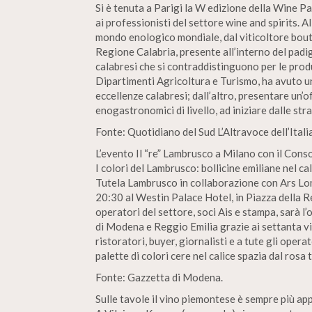
Si è tenuta a Parigi la W edizione della Wine Pa
ai professionisti del settore wine and spirits. 
mondo enologico mondiale, dal viticoltore bouti
Regione Calabria, presente all’interno del padig
calabresi che si contraddistinguono per le produ
Dipartimenti Agricoltura e Turismo, ha avuto un
eccellenze calabresi; dall’altro, presentare un’o
enogastronomici di livello, ad iniziare dalle stra
Fonte: Quotidiano del Sud L’Altravoce dell’Italia
L’evento Il “re” Lambrusco a Milano con il Conso
I colori del Lambrusco: bollicine emiliane nel c
Tutela Lambrusco in collaborazione con Ars Lo
20:30 al Westin Palace Hotel, in Piazza della 
operatori del settore, soci Ais e stampa, sarà l
di Modena e Reggio Emilia grazie ai settanta vi
ristoratori, buyer, giornalisti e a tute gli opera
palette di colori cere nel calice spazia dal rosa 
Fonte: Gazzetta di Modena.
Sulle tavole il vino piemontese è sempre più ap