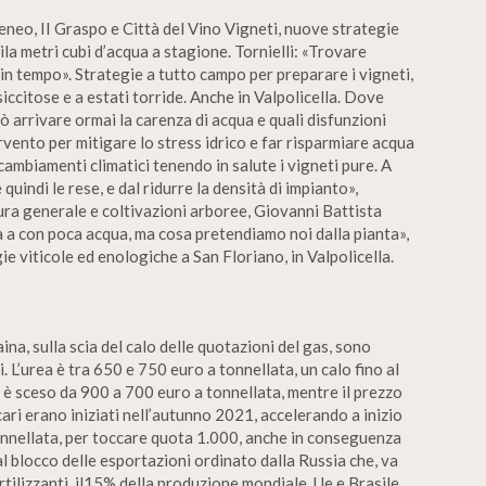
eneo, II Graspo e Città del Vino Vigneti, nuove strategie
mila metri cubi d’acqua a stagione. Tornielli: «Trovare
in tempo». Strategie a tutto campo per preparare i vigneti,
iccitose e a estati torride. Anche in Valpolicella. Dove
 arrivare ormai la carenza di acqua e quali disfunzioni
ervento per mitigare lo stress idrico e far risparmiare acqua
i cambiamenti climatici tenendo in salute i vigneti pure. A
 quindi le rese, e dal ridurre la densità di impianto»,
tura generale e coltivazioni arboree, Giovanni Battista
fa a con poca acqua, ma cosa pretendiamo noi dalla pianta»,
ie viticole ed enologiche a San Floriano, in Valpolicella.
aina, sulla scia del calo delle quotazioni del gas, sono
ti. L’urea è tra 650 e 750 euro a tonnellata, un calo fino al
 è sceso da 900 a 700 euro a tonnellata, mentre il prezzo
ncari erano iniziati nell’autunno 2021, accelerando a inizio
onnellata, per toccare quota 1.000, anche in conseguenza
l blocco delle esportazioni ordinato dalla Russia che, va
rtilizzanti, il15% della produzione mondiale. Ue e Brasile