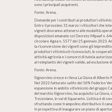
sono i principali acquirenti.
Fonte: Arena.
Domande per i contributi ai produttori vitivinico
Entro il prossimo 31 marzo i viticoltori che int
vigneti dovranno attenersi alle modalità opera
disposizioni emanate col Decreto Mipaaf n. 64
circolare Agea n. 5577 del 25 gennaio 2023. Am
la riconversione dei vigneti sono gli imprenditor
produttori vitivinicoli riconosciuti, le cooperati
attività agricola e i consorzi di tutela autoriz
al reimpianto dei vigneti valide, ad esclusione d
Fonte: Arena.
Signorvino cresce e rileva La Giuva di Alberto 
Nel 2022 fatturato salito del 50% Federico Ver
espansione in ambito vitivinicolo del gruppo C
del marchio Signorvino, ha acquisito La Giuva, ca
Trezzolano, in val di Squaranto. L’ottica è di con
sfruttando come trampolino distributivo il canal
In prospettiva di inaugurare un piano di apertu