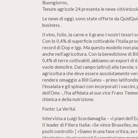
Buongiorno,
Tenute agricole 24 presenta le news vitivinicol
Le news di oggi, sono state offerte da QuidQuid
business.
Il vino, l’olio, la carne e il grano I nostri tesor
Con lo 0,4% di superficie coltivabile l’Italia pr
record di Dop e Igp. Ma questo modello non pia
anche nell’agricoltura. Con la benedizione di Bil
0,4% di terre coltivabili, abbiamo un export di 6
vuole demolire. Dal campo (altrui) alla tavola; 
agricoltura che deve essere assolutamente verd
rendere omaggio a Bill Gates – primo latifondis
l’insalata e gli spinaci con incorporati i vaccin
dell’Oms -, l’ha affidata al suo vice Frans Timm
chimica e della nutrizione.
Fonte: La Verita’.
Intervista a Luigi Scordamaglia – «I piani dell’E
II leader di Filiera Italia: «Se vince Bruxelles
pochi controlli» ¦ «Siamo in una fase critica, se
ideologica alcuni pericoli li scongiuriamo propo