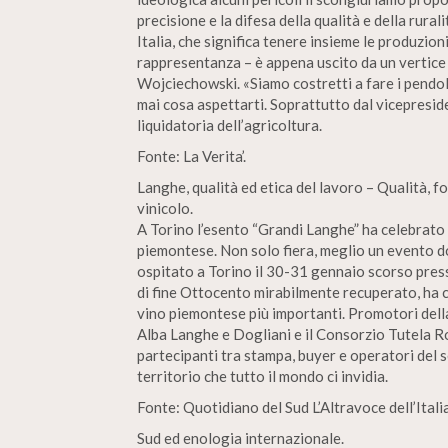
precisione e la difesa della qualità e della rura
Italia, che significa tenere insieme le produzion
rappresentanza – è appena uscito da un vertice
Wojciechowski. «Siamo costretti a fare i pendo
mai cosa aspettarti. Soprattutto dal vicepres
liquidatoria dell’agricoltura.
Fonte: La Verita’.
Langhe, qualità ed etica del lavoro – Qualità, 
vinicolo.
A Torino l’esento “Grandi Langhe” ha celebrato 
piemontese. Non solo fiera, meglio un evento d
ospitato a Torino il 30-31 gennaio scorso press
di fine Ottocento mirabilmente recuperato, ha c
vino piemontese più importanti. Promotori dell
Alba Langhe e Dogliani e il Consorzio Tutela Ro
partecipanti tra stampa, buyer e operatori del se
territorio che tutto il mondo ci invidia.
Fonte: Quotidiano del Sud L’Altravoce dell’Italia
Sud ed enologia internazionale.