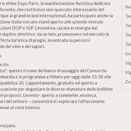
ris eVine Expo Paris, la manifestazione fieristica dedicata
No
All’evento, che restituisce uno spaccato interessante del
que ai grandi brand internazionali, ha partecipato anche la
Te
lione Italia con uno stand aperto alle aziende vinicole
Te
zioni DOP e IGP. L’iniziativa, curata in sinergia dal
 duplice obiettivo: da un lato, promuovere sul mercato le
Te
fferta turistica di pregio, incentrata su percorsi
Te
de del vino e dei sapori.
Un
.
Vi
rzio.
alice”: questo il nome del banco di assaggio del Consorzio
Vi
mbardia e in programma a Milano per oggi dalle 15:30 alle
Zo
Repubblica 20. L’appuntamento, gratuito ed aperto a
’occasione per degustare le diverse sfumature delle bollitine
ni proposti. L’evento- aperto a sommelier, enoteca,
tori del settore – consentirà d i esplorare l’affascinante
tenue al viola intenso.
prezzato.