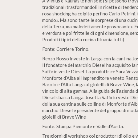
A Vilnius e Kaunas (e non solo) si possono trovare
tradizionali trasformandoli In ricette di tendenz
rosa shocldng ha colpito perfino Carlo Petrini, f
mondo». Ma sono tante le sorprese di una cucina 
della Terra, ma maledettamente provocante». Fu
e verdura e poi frittelle di ogni dimensione, sen
Prodotti tipici della cucina Iituania tutti).
Fonte: Corriere Torino.
Renzo Rosso investe in Larga con la cantina Jos
Il fondatore del marchio Diesel ha acquisito la
Saffirio veste Diesel. La produttrice Sara Vezza
Monforte d’Alba all’imprenditore veneto Renzo 
Barolo e l’Alta Langa ai gioielli di Brave Wine, 
vinicolo di alta gamma. Alla guida dell’azienda 
Diesel sbarca Langa. Josetta Saffirio veste Di
della sua cantina sulle colline di Monforte d’A
marchio Diesel e presidente del gruppo di moda 
gioielli di Brave Wine
Fonte: Stampa Piemonte e Valle d’Aosta.
Tre giorni di workshop coi produttori di olio e v