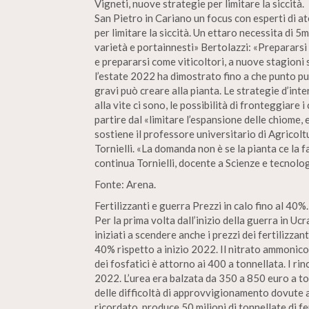
Vigneti, nuove strategie per limitare la siccità.
San Pietro in Cariano un focus con esperti di at
per limitare la siccità. Un ettaro necessita di 5
varietà e portainnesti» Bertolazzi: «Prepararsi 
e prepararsi come viticoltori, a nuove stagioni s
l’estate 2022 ha dimostrato fino a che punto può
gravi può creare alla pianta. Le strategie d’int
alla vite ci sono, le possibilità di fronteggiare 
partire dal «limitare l’espansione delle chiome, e
sostiene il professore universitario di Agricol
Tornielli. «La domanda non è se la pianta ce la 
continua Tornielli, docente a Scienze e tecnolog
Fonte: Arena.
Fertilizzanti e guerra Prezzi in calo fino al 40%.
Per la prima volta dall’inizio della guerra in Ucr
iniziati a scendere anche i prezzi dei fertilizzan
40% rispetto a inizio 2022. Il nitrato ammonico
dei fosfatici è attorno ai 400 a tonnellata. I ri
2022. L’urea era balzata da 350 a 850 euro a t
delle difficoltà di approvvigionamento dovute a
ricordato, produce 50 milioni di tonnellate di fe