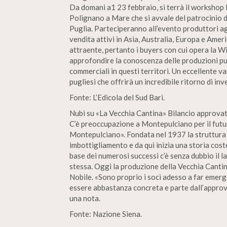
Da domani a1 23 febbraio, si terrà il workshop 
Polignano a Mare che si avvale del patrocinio 
Puglia. Parteciperanno all’evento produttori agri
vendita attivi in Asia, Australia, Europa e Amer
attraente, pertanto i buyers con cui opera la 
approfondire la conoscenza delle produzioni pug
commerciali in questi territori. Un eccellente v
pugliesi che offrirà un incredibile ritorno di in
Fonte: L’Edicola del Sud Bari.
Nubi su «La Vecchia Cantina» Bilancio approvato
C’è preoccupazione a Montepulciano per il futur
Montepulciano». Fondata nel 1937 la struttura 
imbottigliamento e da qui inizia una storia cost
base dei numerosi successi c’è senza dubbio il la
stessa. Oggi la produzione della Vecchia Cantin
Nobile. «Sono proprio i soci adesso a far emer
essere abbastanza concreta e parte dall’approva
una nota.
Fonte: Nazione Siena.