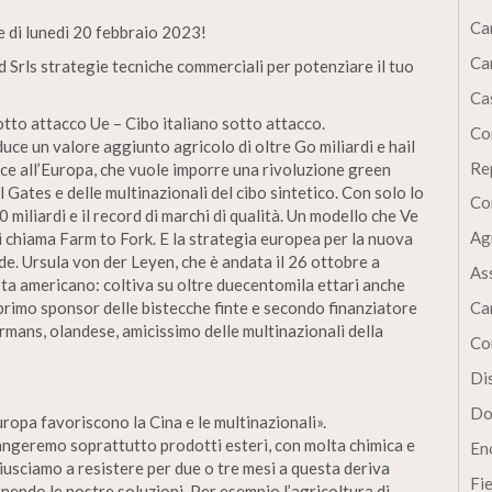
Ca
e di lunedì 20 febbraio 2023!
Ca
 Srls strategie tecniche commerciali per potenziare il tuo
Cas
i sotto attacco Ue – Cibo italiano sotto attacco.
Co
oduce un valore aggiunto agricolo di oltre Go miliardi e hail
Re
ce all’Europa, che vuole imporre una rivoluzione green
l Gates e delle multinazionali del cibo sintetico. Con solo lo
Co
0 miliardi e il record di marchi di qualità. Un modello che Ve
Ag
si chiama Farm to Fork. E la strategia europea per la nuova
e. Ursula von der Leyen, che è andata il 26 ottobre a
As
ta americano: coltiva su oltre duecentomila ettari anche
i, primo sponsor delle bistecche finte e secondo finanziatore
Ca
ermans, olandese, amicissimo delle multinazionali della
Co
Dis
Do
uropa favoriscono la Cina e le multinazionali».
, mangeremo soprattutto prodotti esteri, con molta chimica e
En
 riusciamo a resistere per due o tre mesi a questa deriva
Fi
nendo le nostre soluzioni. Per esempio l’agricoltura di