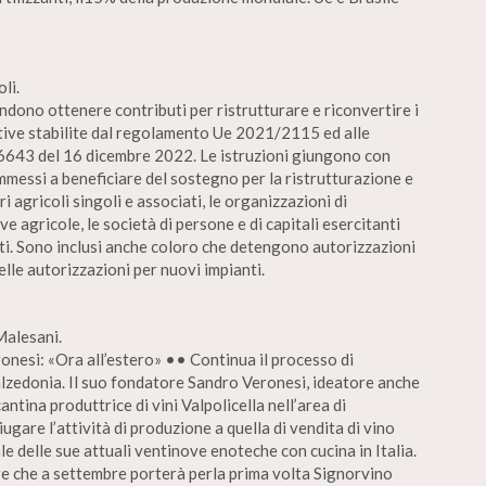
li.
endono ottenere contributi per ristrutturare e riconvertire i
tive stabilite dal regolamento Ue 2021/2115 ed alle
6643 del 16 dicembre 2022. Le istruzioni giungono con
messi a beneficiare del sostegno per la ristrutturazione e
i agricoli singoli e associati, le organizzazioni di
ve agricole, le società di persone e di capitali esercitanti
zati. Sono inclusi anche coloro che detengono autorizzazioni
elle autorizzazioni per nuovi impianti.
Malesani.
onesi: «Ora all’estero» •• Continua il processo di
alzedonia. Il suo fondatore Sandro Veronesi, ideatore anche
ntina produttrice di vini Valpolicella nell’area di
iugare l’attività di produzione a quella di vendita di vino
e delle sue attuali ventinove enoteche con cucina in Italia.
re che a settembre porterà perla prima volta Signorvino