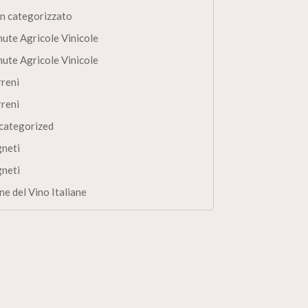
n categorizzato
nute Agricole Vinicole
nute Agricole Vinicole
rreni
rreni
categorized
gneti
gneti
ne del Vino Italiane