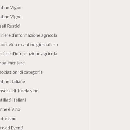
ntine Vigne
ntine Vigne
ali Rustici
rriere d’informazione agricola
port vino e cantine giornaliero
rriere d'informazione agricola
roalimentare
sociazioni di categoria
ntine Italiane
nsorzi di Turela vino
tillati Italiani
nne e Vino
oturismo
ere ed Eventi